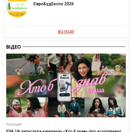
ЄвроБудЕкспо 2026
ВСІ ПОДІЇ
ВІДЕО
Сьогодні
EVA.UA запустила кампанію «Хто б знав» про асортимент,