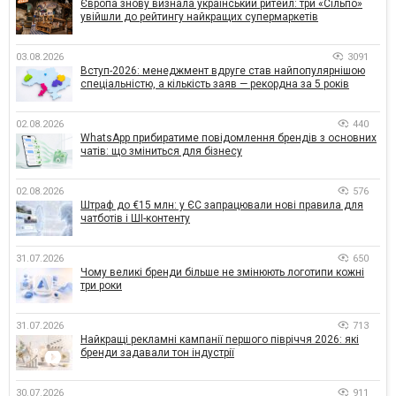
Європа знову визнала український ритейл: три «Сільпо»
увійшли до рейтингу найкращих супермаркетів
03.08.2026
3091
Вступ-2026: менеджмент вдруге став найпопулярнішою
спеціальністю, а кількість заяв — рекордна за 5 років
02.08.2026
440
WhatsApp прибиратиме повідомлення брендів з основних
чатів: що зміниться для бізнесу
02.08.2026
576
Штраф до €15 млн: у ЄС запрацювали нові правила для
чатботів і ШІ-контенту
31.07.2026
650
Чому великі бренди більше не змінюють логотипи кожні
три роки
31.07.2026
713
Найкращі рекламні кампанії першого півріччя 2026: які
бренди задавали тон індустрії
30.07.2026
911