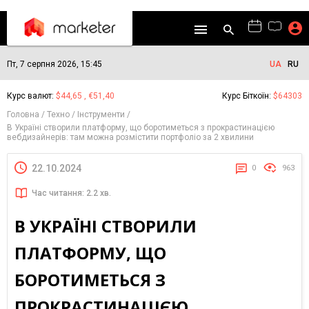
Пт, 7 серпня 2026, 15:45
UA
RU
Курс валют:
$44,65 , €51,40
Курс Біткоїн:
$64303
Головна
Техно
Інструменти
В Україні створили платформу, що боротиметься з прокрастинацією
вебдизайнерів: там можна розмістити портфоліо за 2 хвилини
22.10.2024
0
963
Час читання: 2.2 хв.
В УКРАЇНІ СТВОРИЛИ
ПЛАТФОРМУ, ЩО
БОРОТИМЕТЬСЯ З
ПРОКРАСТИНАЦІЄЮ