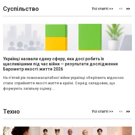
Суспільство
Усі статті >>
Українці назвали єдину сферу, яка досі робить їх
щасливішими під час війни — результати дослідження
Барометр якості життя 2026
На п’ятий рік повномасштабної війни українці зберігають відносно
стале сприйняття якості життя в країні. Серед складових, що
формують загальну оцінку...
Техно
Усі статті >>