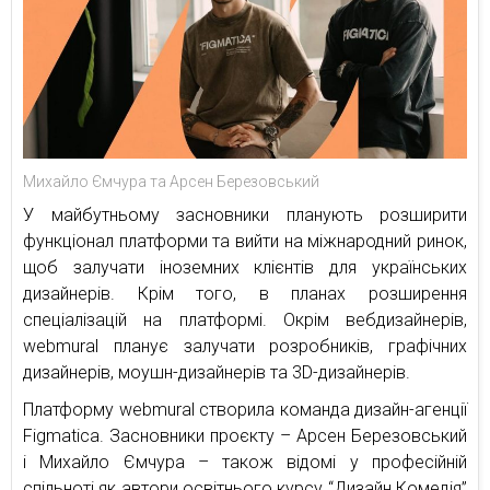
Михайло Ємчура та Арсен Березовський
У майбутньому засновники планують розширити
функціонал платформи та вийти на міжнародний ринок,
щоб залучати іноземних клієнтів для українських
дизайнерів. Крім того, в планах розширення
спеціалізацій на платформі. Окрім вебдизайнерів,
webmural планує залучати розробників, графічних
дизайнерів, моушн-дизайнерів та 3D-дизайнерів.
Платформу webmural створила команда дизайн-агенції
Figmatica. Засновники проєкту – Арсен Березовський
і Михайло Ємчура – також відомі у професійній
спільноті як автори освітнього курсу “Дизайн Комедія”