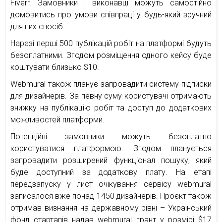
Fiverr. Замовники і виконавці можуть самостійно
домовитись про умови співпраці у будь-який зручний
для них спосіб.
Наразі перші 500 публікацій робіт на платформі будуть
безоплатними. Згодом розміщення одного кейсу буде
коштувати близько $10.
Webmural також планує запровадити систему підписки
для дизайнерів. За певну суму користувачі отримають
знижку на публікацію робіт та доступ до додаткових
можливостей платформи.
Потенційні замовники можуть безоплатно
користуватися платформою. Згодом планується
запровадити розширений функціонал пошуку, який
буде доступний за додаткову плату. На етапі
передзапуску у лист очікування сервісу webmural
записалося вже понад 1450 дизайнерів. Проєкт також
отримав визнання на державному рівні – Український
фонд стартапів надав webmural грант у розмірі $17