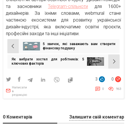
та засновники
Telegram-спільноти
для 1600+
дизайнерів. За їхніми словами, webmural стане
частиною екосистеми для розвитку української
дизайн-індустрії, яка включатиме освітні проєкти,
професійні заходи та інші ініціативи.
5 звичок, які заважають вам створити
Навігація
фінансову подушку
записів
Як вибрати хостел для робітників: 5
ключових факторів
3
0
Написати
0
963
в
редакцію
0
Коментарів
Залишити свій коментар