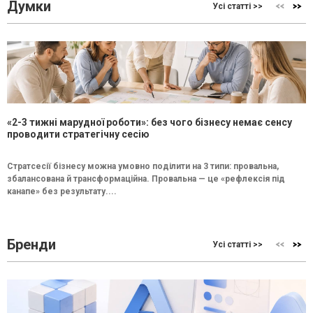
Думки
Усі статті >>
«2-3 тижні марудної роботи»: без чого бізнесу немає сенсу
проводити стратегічну сесію
Стратсесії бізнесу можна умовно поділити на 3 типи: провальна,
збалансована й трансформаційна. Провальна — це «рефлексія під
канапе» без результату....
Бренди
Усі статті >>