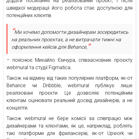
додати посилання на реалізований проєкт, і після
швидкої модерації його робота стає доступною для
потенційних клієнтів.
Ми хочемо допомогти дизайнерам зосередитись
на реальних проєктах, а не витрачати тижні на
оформлення кейсів для Behance,
– пояснює Михайло Ємчура, співзасновник проєкту
webmural та студії Figmatica.
Також на відміну від таких популярних платформ, як-от
Behance чи Dribbble, webmural публікує лише
реалізовані проєкти. Це дозволяє потенційним
клієнтам оцінювати реальний досвід дизайнерів, а не
концепти.
Також webmural не бере комісії за співпрацю між
дизайнерами та клієнтами, як це, наприклад, роблять
такі платформи для фрилансерів, як-от Upwork чи