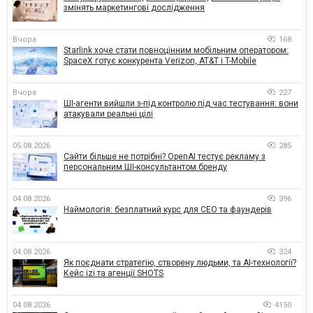
змінять маркетингові дослідження
Вчора
168
Starlink хоче стати повноцінним мобільним оператором:
SpaceX готує конкурента Verizon, AT&T і T-Mobile
Вчора
227
ШІ-агенти вийшли з-під контролю під час тестування: вони
атакували реальні цілі
05.08.2026
285
Сайти більше не потрібні? OpenAI тестує рекламу з
персональним ШІ-консультантом бренду
04.08.2026
396
Наймологія: безплатний курс для CEO та фаундерів
04.08.2026
324
Як поєднати стратегію, створену людьми, та AI-технології?
Кейс izi та агенції SHOTS
04.08.2026
4150