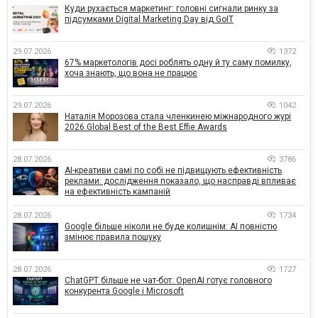
Куди рухається маркетинг: головні сигнали ринку за
підсумками Digital Marketing Day від GoIT
29.07.2026
1372
67% маркетологів досі роблять одну й ту саму помилку,
хоча знають, що вона не працює
29.07.2026
1042
Наталія Морозова стала членкинею міжнародного журі
2026 Global Best of the Best Effie Awards
28.07.2026
3786
AI-креативи самі по собі не підвищують ефективність
реклами: дослідження показало, що насправді впливає
на ефективність кампаній
28.07.2026
1734
Google більше ніколи не буде колишнім: AI повністю
змінює правила пошуку
28.07.2026
1727
ChatGPT більше не чат-бот: OpenAI готує головного
конкурента Google і Microsoft