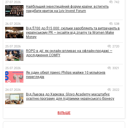
27.07.2026
742
Найбільший інвестиційний форум країни: встигніть
придбати квиток на Lviv Invest Forum
26.07.2026
538
Від $700 до $15 000: скільки заробляють та витрачають в
українському PR — інсайти від znamy та Women Make
Money
25.07.2026
2720
ROPO в дії: як онлайн впливає на офлайн-продажі —
дослідження COMFY
25.07.2026
3321
Як один оберт приніс Philips майже 10 мільйонів
переглядів
24.07.2026
2022
Від Львова до Харкова: Glovo Academy масштабує
освітню програму для підтримки українського бізнесу
БІЛЬШЕ