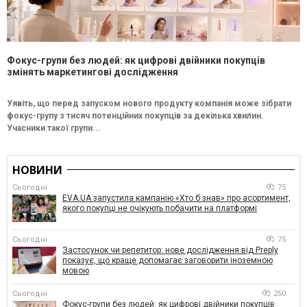
Фокус-групи без людей: як цифрові двійники покупців
змінять маркетингові дослідження
Уявіть, що перед запуском нового продукту компанія може зібрати
фокус-групу з тисяч потенційних покупців за декілька хвилин.
Учасники такої групи...
НОВИНИ
Сьогодні
75
EVA.UA запустила кампанію «Хто б знав» про асортимент,
якого покупці не очікують побачити на платформі
Сьогодні
75
Застосунок чи репетитор: нове дослідження від Preply
показує, що краще допомагає заговорити іноземною
мовою
Сьогодні
250
Фокус-групи без людей: як цифрові двійники покупців