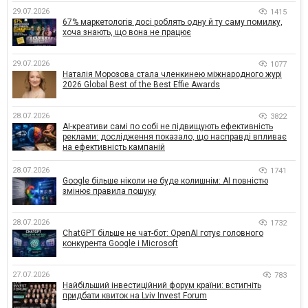
29.07.2026
1415
67% маркетологів досі роблять одну й ту саму помилку,
хоча знають, що вона не працює
29.07.2026
1077
Наталія Морозова стала членкинею міжнародного журі
2026 Global Best of the Best Effie Awards
28.07.2026
3822
AI-креативи самі по собі не підвищують ефективність
реклами: дослідження показало, що насправді впливає
на ефективність кампаній
28.07.2026
1741
Google більше ніколи не буде колишнім: AI повністю
змінює правила пошуку
28.07.2026
1732
ChatGPT більше не чат-бот: OpenAI готує головного
конкурента Google і Microsoft
27.07.2026
783
Найбільший інвестиційний форум країни: встигніть
придбати квиток на Lviv Invest Forum