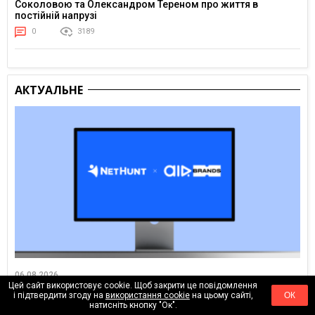
Соколовою та Олександром Тереном про життя в
постійній напрузі
0
3189
АКТУАЛЬНЕ
06.08.2026
Цей сайт використовує cookie. Щоб закрити це повідомлення
Як налаштувати процеси для агенції: досвід AIR Brands у
і підтвердити згоду на
використання cookie
на цьому сайті,
ОК
NetHunt CRM
натисніть кнопку "Ок".