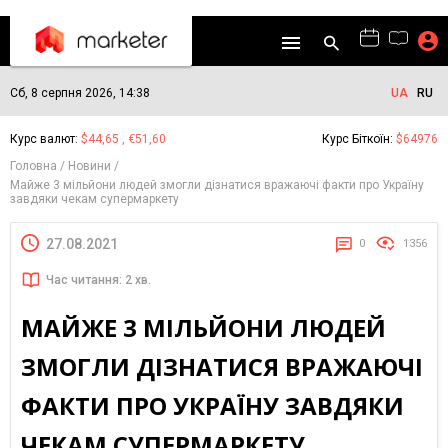
Сб, 8 серпня 2026, 14:38
UA
RU
Курс валют:
$44,65 , €51,60
Курс Біткоїн:
$64976
Головна
Новини
Майже 3 мільйони людей змогли дізнатися вражаючі факти про Україну
завдяки чекам супермаркету
27.08.2021
0
1356
Час читання: 2 хв.
МАЙЖЕ 3 МІЛЬЙОНИ ЛЮДЕЙ
ЗМОГЛИ ДІЗНАТИСЯ ВРАЖАЮЧІ
ФАКТИ ПРО УКРАЇНУ ЗАВДЯКИ
ЧЕКАМ СУПЕРМАРКЕТУ