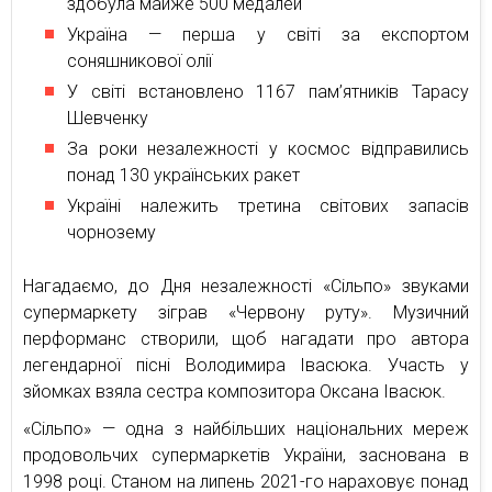
здобула майже 500 медалей
Україна — перша у світі за експортом
соняшникової олії
У світі встановлено 1167 пам’ятників Тарасу
Шевченку
За роки незалежності у космос відправились
понад 130 українських ракет
Україні належить третина світових запасів
чорнозему
Нагадаємо, до Дня незалежності «Сільпо» звуками
супермаркету зіграв «Червону руту». Музичний
перформанс створили, щоб нагадати про автора
легендарної пісні Володимира Івасюка. Участь у
зйомках взяла сестра композитора Оксана Івасюк.
«Сільпо» — одна з найбільших національних мереж
продовольчих супермаркетів України, заснована в
1998 році. Станом на липень 2021-го нараховує понад