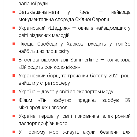
залізної руди
Батьківщина-мати у Києві — найвища
монументальна споруда Східної Європи
Український «Щедрик» — одна з найвідоміших у
світі різдвяних мелодій
Площа Свободи у Харкові входить у топ-3о
найбільших площ світу
В основі відомої арії Summertime — колискова
«Ой ходить сон коло вікон»
Український борщ та гречаний багет у 2021 році
вийшли у стратосферу
Україна — друга у світі за експортом меду
Фільм «Тіні забутих предків» здобув 39
міжнародних нагород
Україна перша у світі прирівняла електронний
паспорт до фізичного
У Чорному морі живуть акули, безпечні для