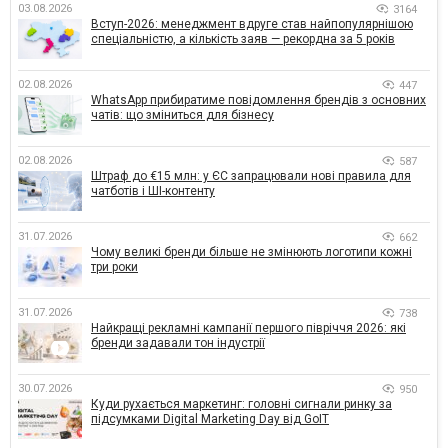
03.08.2026
3164
Вступ-2026: менеджмент вдруге став найпопулярнішою
спеціальністю, а кількість заяв — рекордна за 5 років
02.08.2026
447
WhatsApp прибиратиме повідомлення брендів з основних
чатів: що зміниться для бізнесу
02.08.2026
587
Штраф до €15 млн: у ЄС запрацювали нові правила для
чатботів і ШІ-контенту
31.07.2026
662
Чому великі бренди більше не змінюють логотипи кожні
три роки
31.07.2026
738
Найкращі рекламні кампанії першого півріччя 2026: які
бренди задавали тон індустрії
30.07.2026
950
Куди рухається маркетинг: головні сигнали ринку за
підсумками Digital Marketing Day від GoIT