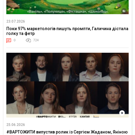
23.07.2026
Поки 97% маркетологів пишуть промпти, Галичина дістала
голку та фетр
0
724
25.06.2026
#ВАРТОЖИТИ випустив ролик із Сергієм Жаданом, Яніною