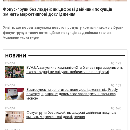
Фокус-групи без людей: як цифрові двійники покупців
змінять маркетингові дослідження
Уявіть, що перед запуском нового продукту компанія може зібрати
фокус-групу з тисяч потенційних покупців за декілька хвилин.
Учасники такої групи...
НОВИНИ
Вчора
179
EVA.UA запустила кампанію «Хто б знав» про асортимент,
якого покупці не очікують побачити на платформі
Вчора
159
Застосунок чи репетитор: нове дослідження від Preply
показує, що краще допомагає заговорити іноземною
мовою
Вчора
620
Фокус-групи без людей: як цифрові двійники покупців
змінять маркетингові дослідження