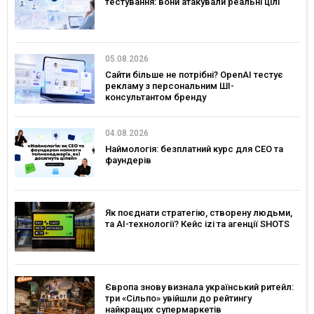
тестування: вони атакували реальні цілі
05.08.2026
Сайти більше не потрібні? OpenAI тестує
рекламу з персональним ШІ-
консультантом бренду
04.08.2026
Наймологія: безплатний курс для CEO та
фаундерів
Як поєднати стратегію, створену людьми,
та AI-технології? Кейс izi та агенції SHOTS
Європа знову визнала український ритейл:
три «Сільпо» увійшли до рейтингу
найкращих супермаркетів