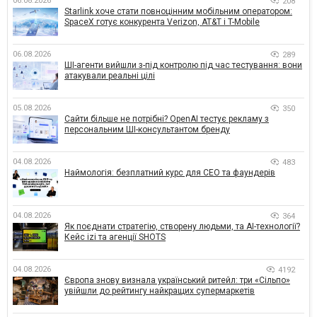
06.08.2026
208
Starlink хоче стати повноцінним мобільним оператором:
SpaceX готує конкурента Verizon, AT&T і T-Mobile
06.08.2026
289
ШІ-агенти вийшли з-під контролю під час тестування: вони
атакували реальні цілі
05.08.2026
350
Сайти більше не потрібні? OpenAI тестує рекламу з
персональним ШІ-консультантом бренду
04.08.2026
483
Наймологія: безплатний курс для CEO та фаундерів
04.08.2026
364
Як поєднати стратегію, створену людьми, та AI-технології?
Кейс izi та агенції SHOTS
04.08.2026
4192
Європа знову визнала український ритейл: три «Сільпо»
увійшли до рейтингу найкращих супермаркетів