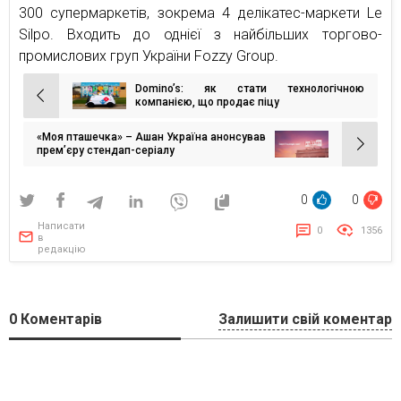
300 супермаркетів, зокрема 4 делікатес-маркети Le
Silpo. Входить до однієї з найбільших торгово-
промислових груп України Fozzy Group.
Domino’s: як стати технологічною
Навігація
компанією, що продає піцу
записів
«Моя пташечка» – Ашан Україна анонсував
прем’єру стендап-серіалу
0
0
Написати
0
1356
в
редакцію
0
Коментарів
Залишити свій коментар