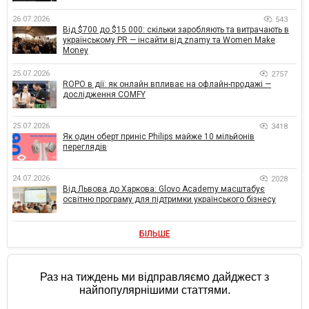
26.07.2026
543
Від $700 до $15 000: скільки заробляють та витрачають в
українському PR — інсайти від znamy та Women Make
Money
25.07.2026
2757
ROPO в дії: як онлайн впливає на офлайн-продажі —
дослідження COMFY
25.07.2026
3418
Як один оберт приніс Philips майже 10 мільйонів
переглядів
24.07.2026
2028
Від Львова до Харкова: Glovo Academy масштабує
освітню програму для підтримки українського бізнесу
БІЛЬШЕ
Раз на тиждень ми відправляємо дайджест з
найпопулярнішими статтями.