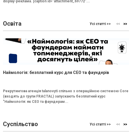
display-реклама. [caption id="attachment_69772"...
Освіта
Усі статті >>
Наймологія: безплатний курс для CEO та фаундерів
Рекрутингова агенція talanovyti спільно з операційною системою Core
(входять до групи FRACTAL) запускають безплатний курс
"Наймологія: як СEO та фаундерам...
Суспільство
Усі статті >>