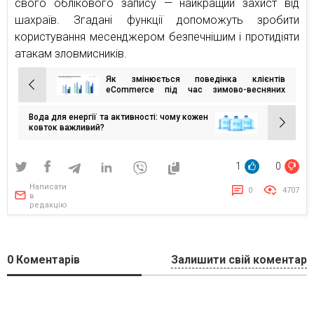
свого облікового запису — найкращий захист від
шахраїв. Згадані функції допоможуть зробити
користування месенджером безпечнішим і протидіяти
атакам зловмисників.
Як змінюється поведінка клієнтів
Навігація
eCommerce під час зимово-весняних
кампаній: попит змістився на 5–7 днів, а
записів
ключовим днем для комунікацій став
Вода для енергії та активності: чому кожен
четвер — дослідження eSputnik та Inweb
ковток важливий?
1
0
Написати
0
4707
в
редакцію
0
Коментарів
Залишити свій коментар