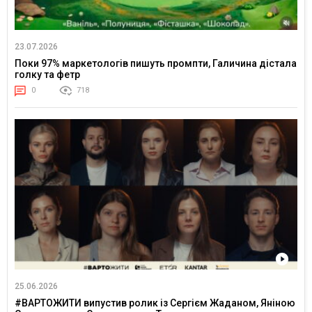
23.07.2026
Поки 97% маркетологів пишуть промпти, Галичина дістала
голку та фетр
0
718
25.06.2026
#ВАРТОЖИТИ випустив ролик із Сергієм Жаданом, Яніною