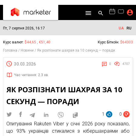
Пт, 7 серпня 2026, 16:17
UA
RU
Курс валют:
$44,65 , €51,40
Курс Біткоїн:
$64303
Головна
Новини
Як розпізнати шахрая за 10 секунд — поради
30.03.2026
0
4707
Час читання: 2.3 хв.
ЯК РОЗПІЗНАТИ ШАХРАЯ ЗА 10
СЕКУНД — ПОРАДИ
1
0
Опитування Rakuten Viber у січні 2026 року показало,
що 93% українців стикалися з кібершахраями або