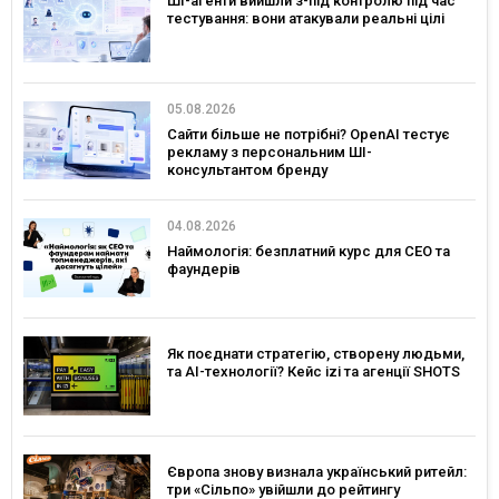
ШІ-агенти вийшли з-під контролю під час
тестування: вони атакували реальні цілі
05.08.2026
Сайти більше не потрібні? OpenAI тестує
рекламу з персональним ШІ-
консультантом бренду
04.08.2026
Наймологія: безплатний курс для CEO та
фаундерів
Як поєднати стратегію, створену людьми,
та AI-технології? Кейс izi та агенції SHOTS
Європа знову визнала український ритейл:
три «Сільпо» увійшли до рейтингу