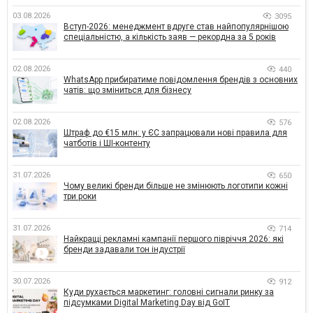
03.08.2026
3095
Вступ-2026: менеджмент вдруге став найпопулярнішою
спеціальністю, а кількість заяв — рекордна за 5 років
02.08.2026
440
WhatsApp прибиратиме повідомлення брендів з основних
чатів: що зміниться для бізнесу
02.08.2026
576
Штраф до €15 млн: у ЄС запрацювали нові правила для
чатботів і ШІ-контенту
31.07.2026
650
Чому великі бренди більше не змінюють логотипи кожні
три роки
31.07.2026
714
Найкращі рекламні кампанії першого півріччя 2026: які
бренди задавали тон індустрії
30.07.2026
912
Куди рухається маркетинг: головні сигнали ринку за
підсумками Digital Marketing Day від GoIT