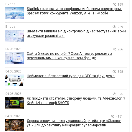
Вчора
169
Starlink хоче стати повноцінним мобільним оператором:
SpaceX готує конкурента Verizon, AT&T і T-Mobile
Вчора
229
ШІ-агенти вийшли з-під контролю під час тестування: вони
атакували реальні цілі
05.08.2026
286
Сайти більше не потрібні? OpenAI тестує рекламу з
персональним ШІ-консультантом бренду
04.08.2026
398
Наймологія: безплатний курс для CEO та фаундерів
04.08.2026
325
Як поєднати стратегію, створену людьми, та AI-технології?
Кейс izi та агенції SHOTS
04.08.2026
4151
Європа знову визнала український ритейл: три «Сільпо»
увійшли до рейтингу найкращих супермаркетів