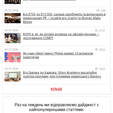
26.07.2026
538
Від $700 до $15 000: скільки заробляють та витрачають в
українському PR — інсайти від znamy та Women Make
Money
25.07.2026
2721
ROPO в дії: як онлайн впливає на офлайн-продажі —
дослідження COMFY
25.07.2026
3325
Як один оберт приніс Philips майже 10 мільйонів
переглядів
24.07.2026
2022
Від Львова до Харкова: Glovo Academy масштабує
освітню програму для підтримки українського бізнесу
БІЛЬШЕ
Раз на тиждень ми відправляємо дайджест з
найпопулярнішими статтями.