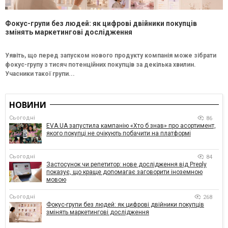
Фокус-групи без людей: як цифрові двійники покупців
змінять маркетингові дослідження
Уявіть, що перед запуском нового продукту компанія може зібрати
фокус-групу з тисяч потенційних покупців за декілька хвилин.
Учасники такої групи...
НОВИНИ
Сьогодні
86
EVA.UA запустила кампанію «Хто б знав» про асортимент,
якого покупці не очікують побачити на платформі
Сьогодні
84
Застосунок чи репетитор: нове дослідження від Preply
показує, що краще допомагає заговорити іноземною
мовою
Сьогодні
268
Фокус-групи без людей: як цифрові двійники покупців
змінять маркетингові дослідження