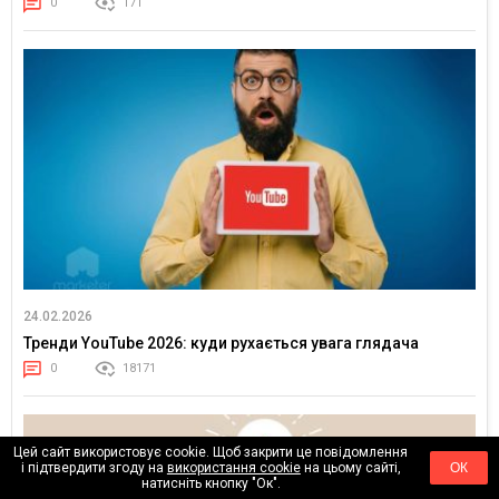
0
171
24.02.2026
Тренди YouTube 2026: куди рухається увага глядача
0
18171
Цей сайт використовує cookie. Щоб закрити це повідомлення
і підтвердити згоду на
використання cookie
на цьому сайті,
ОК
натисніть кнопку "Ок".