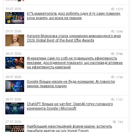
29.07.2026
1372
67% маркетологів досі роблять одну й ту саму помилку,
хоча знають, що вона не працює
29.07.2026
1044
Наталія Морозова стала членкинею міжнародного журі
2026 Global Best of the Best Effie Awards
28.07.2026
3786
AI-креативи самі по собі не підвищують ефективність
реклами: дослідження показало, що насправді впливає
на ефективність кампаній
28.07.2026
1734
Google більше ніколи не буде колишнім: AI повністю
змінює правила пошуку
28.07.2026
1727
ChatGPT більше не чат-бот: OpenAI готує головного
конкурента Google і Microsoft
27.07.2026
743
Найбільший інвестиційний форум країни: встигніть
придбати квиток на Lviv Invest Forum