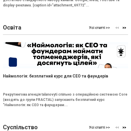
достатньо стандартного набору каналів: Google, Meta, YouTube та
display-реклама. [caption id="attachment_69772"...
Освіта
Усі статті >>
Наймологія: безплатний курс для CEO та фаундерів
Рекрутингова агенція talanovyti спільно з операційною системою Core
(входять до групи FRACTAL) запускають безплатний курс
"Наймологія: як СEO та фаундерам...
Суспільство
Усі статті >>