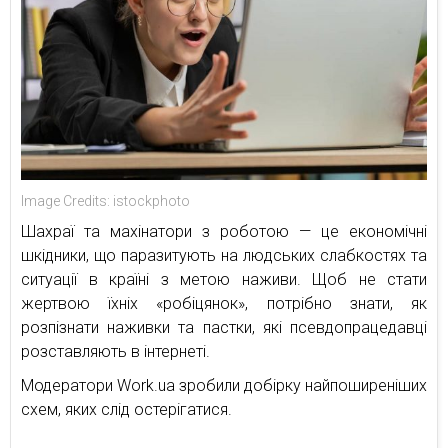
Image Credits: istockphoto
Шахраї та махінатори з роботою — це економічні
шкідники, що паразитують на людських слабкостях та
ситуації в країні з метою наживи. Щоб не стати
жертвою їхніх «робіцянок», потрібно знати, як
розпізнати наживки та пастки, які псевдопрацедавці
розставляють в інтернеті.
Модератори Work.ua зробили добірку найпоширеніших
схем, яких слід остерігатися.