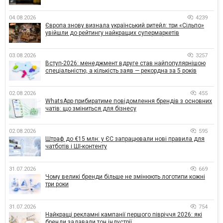
04.08.2026
4239
Європа знову визнала український ритейл: три «Сільпо»
увійшли до рейтингу найкращих супермаркетів
03.08.2026
3257
Вступ-2026: менеджмент вдруге став найпопулярнішою
спеціальністю, а кількість заяв — рекордна за 5 років
02.08.2026
455
WhatsApp прибиратиме повідомлення брендів з основних
чатів: що зміниться для бізнесу
02.08.2026
595
Штраф до €15 млн: у ЄС запрацювали нові правила для
чатботів і ШІ-контенту
31.07.2026
669
Чому великі бренди більше не змінюють логотипи кожні
три роки
31.07.2026
754
Найкращі рекламні кампанії першого півріччя 2026: які
бренди задавали тон індустрії