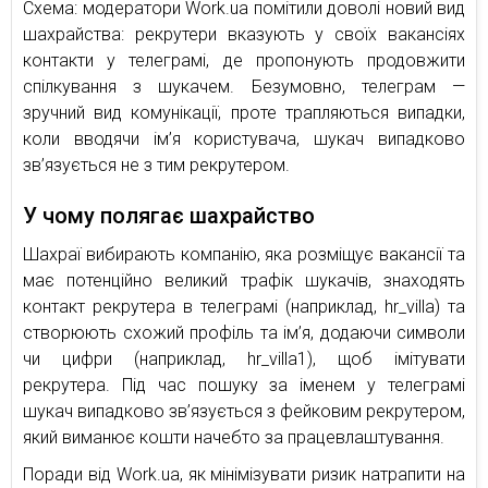
Схема: модератори Work.ua помітили доволі новий вид
шахрайства: рекрутери вказують у своїх вакансіях
контакти у телеграмі, де пропонують продовжити
спілкування з шукачем. Безумовно, телеграм —
зручний вид комунікації, проте трапляються випадки,
коли вводячи ім’я користувача, шукач випадково
зв’язується не з тим рекрутером.
У чому полягає шахрайство
Шахраї вибирають компанію, яка розміщує вакансії та
має потенційно великий трафік шукачів, знаходять
контакт рекрутера в телеграмі (наприклад, hr_villa) та
створюють схожий профіль та ім’я, додаючи символи
чи цифри (наприклад, hr_villa1), щоб імітувати
рекрутера. Під час пошуку за іменем у телеграмі
шукач випадково зв’язується з фейковим рекрутером,
який виманює кошти начебто за працевлаштування.
Поради від Work.ua, як мінімізувати ризик натрапити на