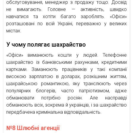
обслуговування, менеджер з продажу тощо. Досвід
не вимагають. Головне — активність, швидко
навчатися та хотіти багато зароблять. «Офіси»
розташовані по всій Україні, переважно у великих
містах.
У чому полягає шахрайство
«Офіси» виманюють кошти у людей. Телефонне
шахрайство із банківськими рахунками, кредитними
картками. Заманюють працівників у такі компанії
високою зарплатою в доларах, розкішним життям,
шахрайською романтикою, яку транслюють через
популярних блогерів, часто патріотизмом, адже
обманювати потрібно росіян. Але насправді
обманюють всіх, зокрема й українців, і за шахрайство
передбачена кримінальна відповідальність.
№8 Шлюбні агенції