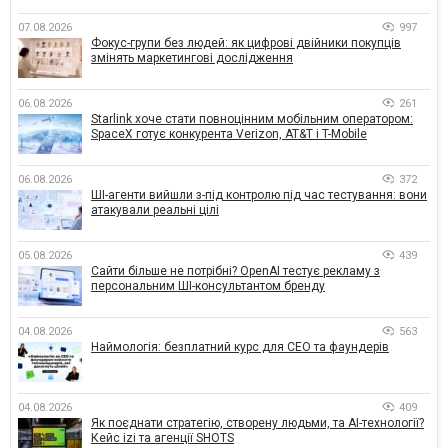
07.08.2026
997
Фокус-групи без людей: як цифрові двійники покупців
змінять маркетингові дослідження
06.08.2026
261
Starlink хоче стати повноцінним мобільним оператором:
SpaceX готує конкурента Verizon, AT&T і T-Mobile
06.08.2026
372
ШІ-агенти вийшли з-під контролю під час тестування: вони
атакували реальні цілі
05.08.2026
439
Сайти більше не потрібні? OpenAI тестує рекламу з
персональним ШІ-консультантом бренду
04.08.2026
563
Наймологія: безплатний курс для CEO та фаундерів
04.08.2026
409
Як поєднати стратегію, створену людьми, та AI-технології?
Кейс izi та агенції SHOTS