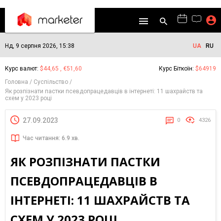
Нд, 9 серпня 2026, 15:38
UA
RU
Курс валют:
$44,65 , €51,60
Курс Біткоїн:
$64919
Головна
Суспільство
Як розпізнати пастки псевдопрацедавців в інтернеті: 11 шахрайств та
схем у 2023 році
27.09.2023
0
4326
Час читання: 6.9 хв.
ЯК РОЗПІЗНАТИ ПАСТКИ
ПСЕВДОПРАЦЕДАВЦІВ В
ІНТЕРНЕТІ: 11 ШАХРАЙСТВ ТА
СХЕМ У 2023 РОЦІ