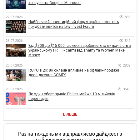
конкурента Google і Microsoft
27.07.2026
835
Найбільший інвестиційний форум країни: встигніть
придбати квиток на Lviv Invest Forum
26.07.2026
549
Від $700 до $15 000: скільки заробляють та витрачають в
українському PR — інсайти від znamy та Women Make
Money
25.07.2026
2809
ROPO в дії: як онлайн впливає на офлайн-продажі —
дослідження COMFY
25.07.2026
3545
Як один оберт приніс Philips майже 10 мільйонів
переглядів
БІЛЬШЕ
Раз на тиждень ми відправляємо дайджест з
найпопулярнішими статтями.