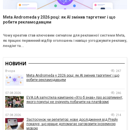
Meta Andromeda у 2026 році: як AI змінив таргетинг і що
робити рекламодавцям
Чому креатив став ключовим сигналом для рекламної системи Meta,
як працює первинний відбір оголошень і навіщо узгоджувати рекламу,
лендінг та...
НОВИНИ
Вчора
247
Meta Andromeda у 2026 році: як AI змінив таргетинг і що
робити рекламодавцям
07.08.2026
246
EVA.UA запустила кампанію «Хто б знав» про асортимент,
якого покупці не очікують побачити на платформі
07.08.2026
214
Застосунок чи репетитор: нове дослідження від Preply
показує, що краще допомагає заговорити іноземною
мовою