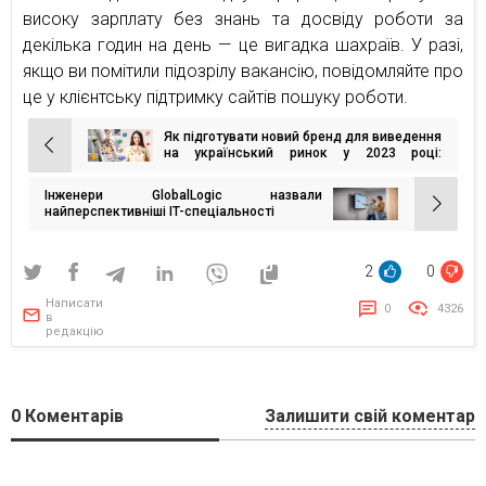
високу зарплату без знань та досвіду роботи за
декілька годин на день — це вигадка шахраїв. У разі,
якщо ви помітили підозрілу вакансію, повідомляйте про
це у клієнтську підтримку сайтів пошуку роботи.
Як підготувати новий бренд для виведення
Навігація
на український ринок у 2023 році:
розбираємо кейс із хелсі-брендом
записів
Інженери GlobalLogic назвали
найперспективніші IT-спеціальності
2
0
Написати
0
4326
в
редакцію
0
Коментарів
Залишити свій коментар