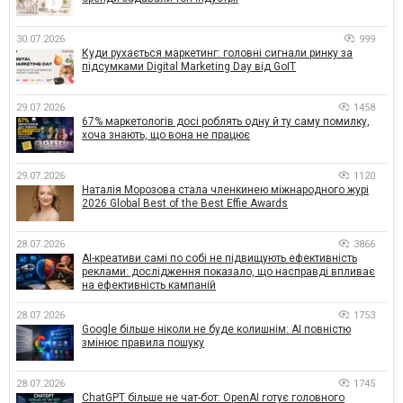
30.07.2026
999
Куди рухається маркетинг: головні сигнали ринку за
підсумками Digital Marketing Day від GoIT
29.07.2026
1458
67% маркетологів досі роблять одну й ту саму помилку,
хоча знають, що вона не працює
29.07.2026
1120
Наталія Морозова стала членкинею міжнародного журі
2026 Global Best of the Best Effie Awards
28.07.2026
3866
AI-креативи самі по собі не підвищують ефективність
реклами: дослідження показало, що насправді впливає
на ефективність кампаній
28.07.2026
1753
Google більше ніколи не буде колишнім: AI повністю
змінює правила пошуку
28.07.2026
1745
ChatGPT більше не чат-бот: OpenAI готує головного