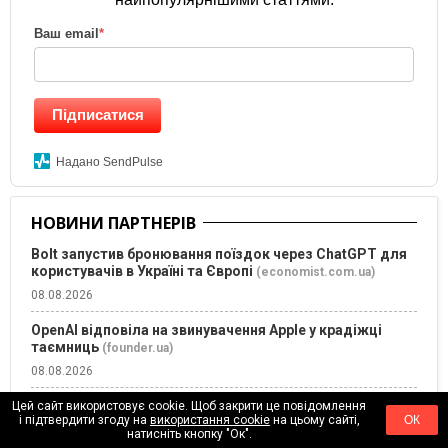
Ваш email
*
Підписатися
Надано SendPulse
НОВИНИ ПАРТНЕРІВ
Bolt запустив бронювання поїздок через ChatGPT для
користувачів в Україні та Європі
(economist.com.ua)
08.08.2026
OpenAI відповіла на звинувачення Apple у крадіжці
таємниць
(founder.ua)
08.08.2026
Ментальне перезавантаження: 3 практичні способи
Цей сайт використовує cookie. Щоб закрити це повідомлення
і підтвердити згоду на
використання cookie
на цьому сайті,
ОК
зберегти емоційне здоров’я під час стресу
натисніть кнопку "Ок".
(margosha.com.ua)