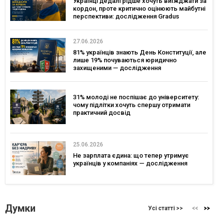
Українці дедалі рідше хочуть виїжджати за
кордон, проте критично оцінюють майбутні
перспективи: дослідження Gradus
27.06.2026
81% українців знають День Конституції, але
лише 19% почуваються юридично
захищеними — дослідження
31% молоді не поспішає до університету:
чому підлітки хочуть спершу отримати
практичний досвід
25.06.2026
Не зарплата єдина: що тепер утримує
українців у компаніях — дослідження
Думки
Усі статті >>