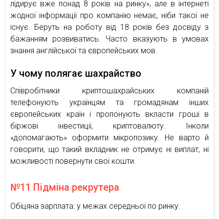
лідирує вже понад 8 років на ринку», але в інтернеті
жодної інформації про компанію немає, ніби такої не
існує. Беруть на роботу від 18 років без досвіду з
бажанням розвиватись. Часто вказують в умовах
знання англійської та європейських мов.
У чому полягає шахрайство
Співробітники криптошахрайських компаній
телефонують українцям та громадянам інших
європейських країн і пропонують вкласти гроші в
біржові інвестиції, криптовалюту. Інколи
«допомагають» оформити мікропозику. Не варто й
говорити, що такий вкладник не отримує ні виплат, ні
можливості повернути свої кошти.
№11 Підміна рекрутера
Обіцяна зарплата: у межах середньої по ринку.