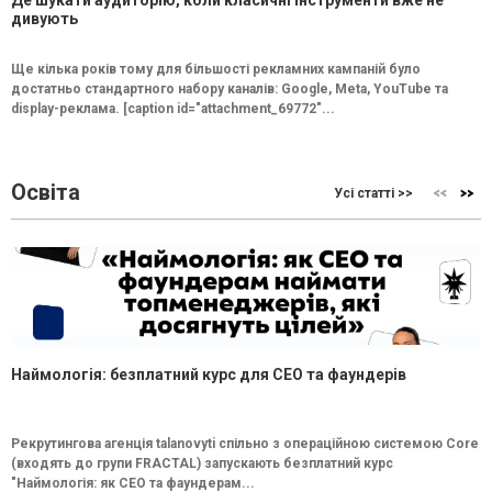
Де шукати аудиторію, коли класичні інструменти вже не
дивують
Ще кілька років тому для більшості рекламних кампаній було
достатньо стандартного набору каналів: Google, Meta, YouTube та
display-реклама. [caption id="attachment_69772"...
Освіта
Усі статті >>
Наймологія: безплатний курс для CEO та фаундерів
Рекрутингова агенція talanovyti спільно з операційною системою Core
(входять до групи FRACTAL) запускають безплатний курс
"Наймологія: як СEO та фаундерам...