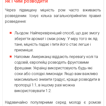
Як і чим розводити
Через підвищену міцність ром часто вживають
розведеним. Існує кілька загальноприйнятих правил
розведення:
Льодом. Найперевіреніший спосіб, що дає змогу
зберегти аромат і смак рому. У міру того як лід
тане, міцність падає і пити його стає легше і
приємніше.
Напоями. Американці віддають перевагу колі та
содовій, європейці розводять фруктовими
фрешами. Українці використовують будь-які
соки або солодкі лимонади. Якщо вам важливо
максимально знизити градус, краще розводити в
пропорції 1:1, в іншому разі можна
використовувати 1:2.
Надзвичайно популярними серед молоді є ромові