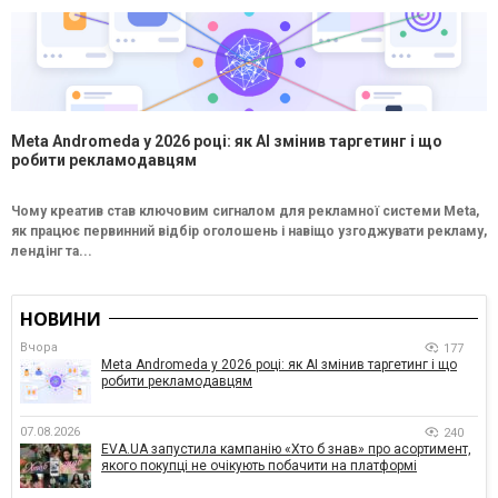
Meta Andromeda у 2026 році: як AI змінив таргетинг і що
робити рекламодавцям
Чому креатив став ключовим сигналом для рекламної системи Meta,
як працює первинний відбір оголошень і навіщо узгоджувати рекламу,
лендінг та...
НОВИНИ
Вчора
177
Meta Andromeda у 2026 році: як AI змінив таргетинг і що
робити рекламодавцям
07.08.2026
240
EVA.UA запустила кампанію «Хто б знав» про асортимент,
якого покупці не очікують побачити на платформі