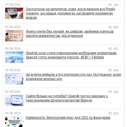
07.08.2026
206
Застосунок чи репетитор: нове дослідження від Preply
показує, що краще допомагає заговорити іноземною
мовою
07.08.2026
983
Фокус-групи без людей: як цифрові двійники покупців
змінять маркетингові дослідження
06.08.2026
251
Starlink хоче стати повноцінним мобільним оператором:
SpaceX готує конкурента Verizon, AT&T і T-Mobile
06.08.2026
358
ШІ-агенти вийшли з-під контролю під час тестування: вони
атакували реальні цілі
05.08.2026
426
Сайти більше не потрібні? OpenAI тестує рекламу з
персональним ШІ-консультантом бренду
04.08.2026
556
Наймологія: безплатний курс для CEO та фаундерів