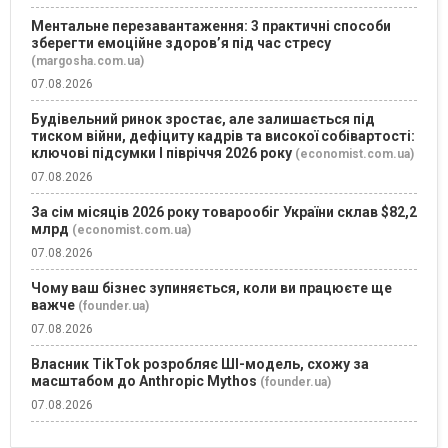
Ментальне перезавантаження: 3 практичні способи
зберегти емоційне здоров’я під час стресу
(margosha.com.ua)
07.08.2026
Будівельний ринок зростає, але залишається під
тиском війни, дефіциту кадрів та високої собівартості:
ключові підсумки І півріччя 2026 року
(economist.com.ua)
07.08.2026
За сім місяців 2026 року товарообіг України склав $82,2
млрд
(economist.com.ua)
07.08.2026
Чому ваш бізнес зупиняється, коли ви працюєте ще
важче
(founder.ua)
07.08.2026
Власник TikTok розробляє ШІ-модель, схожу за
масштабом до Anthropic Mythos
(founder.ua)
07.08.2026