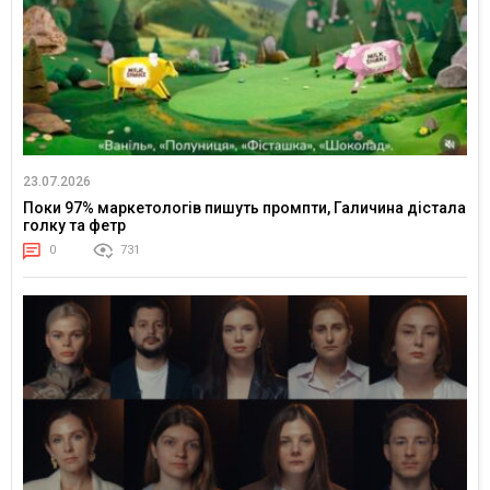
23.07.2026
Поки 97% маркетологів пишуть промпти, Галичина дістала
голку та фетр
0
731