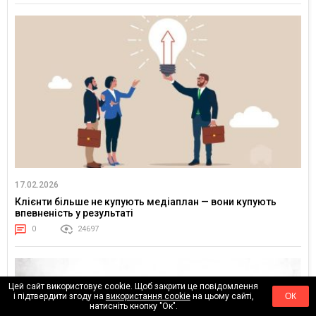
17.02.2026
Клієнти більше не купують медіаплан — вони купують
впевненість у результаті
0
24697
Цей сайт використовує cookie. Щоб закрити це повідомлення
і підтвердити згоду на
використання cookie
на цьому сайті,
ОК
натисніть кнопку "Ок".