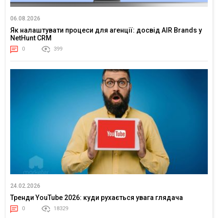
06.08.2026
Як налаштувати процеси для агенції: досвід AIR Brands у
NetHunt CRM
0
399
24.02.2026
Тренди YouTube 2026: куди рухається увага глядача
0
18329