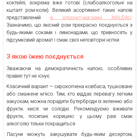
коктейлі, зокрема вже готові (слабоалкогольні на
кшталт ром-коли). Великий асортимент таких напоїв
представлений
в інтернет-магазині MAUDAU
.
Зазначимо, що якісний ром прекрасно поєднується з
будь-якими соками і лимонадами, що привносять у
підсумковий аромат і смак свої неповторні нотки.
З якою їжею поєднується
Зважаючи на демократичність напою, особливих
правил тут не існує.
Класичний варіант — сирокопчена ковбаса, тушковане
або смажене м’ясо. Тим, хто віддає перевагу легким
закускам, можна порадити бутерброди із зеленню або
фрукти, кислі чи солодкі. Рекомендуємо вживати
фрукти, посипані корицею: у цьому разі смак
алкоголю тільки покращиться.
Ласуни можуть закушувати будь-яким десертом,