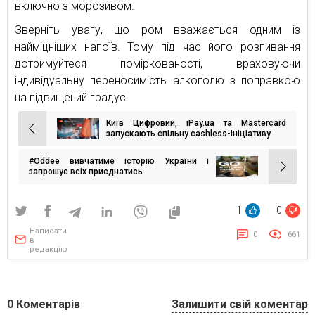
включно з морозивом.
Зверніть увагу, що ром вважається одним із
найміцніших напоїв. Тому під час його розпивання
дотримуйтеся поміркованості, враховуючи
індивідуальну переносимість алкоголю з поправкою
на підвищений градус.
Київ Цифровий, iPay.ua та Mastercard
Навігація
запускають спільну cashless-ініціативу
записів
#Oddee вивчатиме історію України і
запрошує всіх приєднатись
1
0
Написати
0
661
в
редакцію
0
Коментарів
Залишити свій коментар