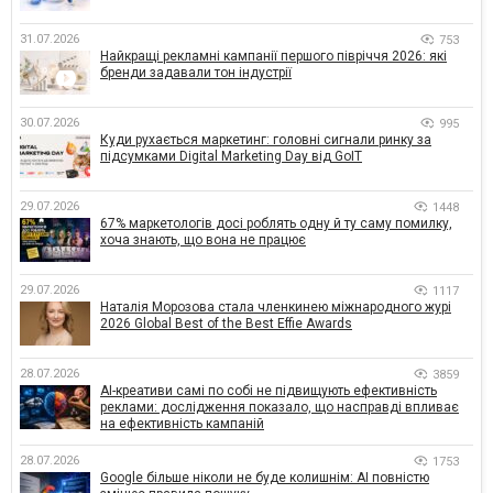
31.07.2026
753
Найкращі рекламні кампанії першого півріччя 2026: які
бренди задавали тон індустрії
30.07.2026
995
Куди рухається маркетинг: головні сигнали ринку за
підсумками Digital Marketing Day від GoIT
29.07.2026
1448
67% маркетологів досі роблять одну й ту саму помилку,
хоча знають, що вона не працює
29.07.2026
1117
Наталія Морозова стала членкинею міжнародного журі
2026 Global Best of the Best Effie Awards
28.07.2026
3859
AI-креативи самі по собі не підвищують ефективність
реклами: дослідження показало, що насправді впливає
на ефективність кампаній
28.07.2026
1753
Google більше ніколи не буде колишнім: AI повністю