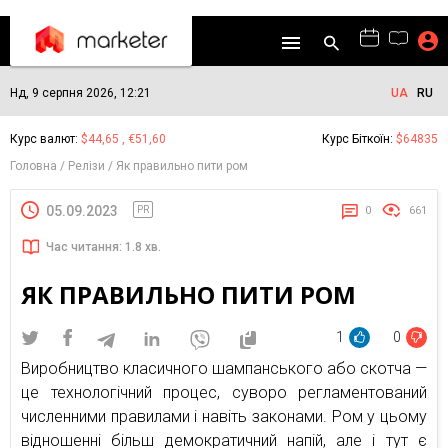
Нд, 9 серпня 2026, 12:21
UA
RU
Курс валют:
$44,65 , €51,60
Курс Біткоїн:
$64835
Головна
Релізи
Як правильно пити ром
05.09.2023
PR
0
661
Час читання: 1.8 хв.
ЯК ПРАВИЛЬНО ПИТИ РОМ
1
0
Виробництво класичного шампанського або скотча —
це технологічний процес, суворо регламентований
численними правилами і навіть законами. Ром у цьому
відношенні більш демократичний напій, але і тут є