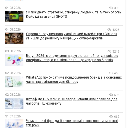
04.08.2026
398
Як поєднати стратегію, створену людьми, та AI-технології?
Кейс izi та агенції SHOTS
04.08.2026
4228
Європа знову визнала український ритейл: три «Сільпо»
увійшли до рейтингу найкращих супермаркетів
03.08.2026
3248
Вступ-2026: менеджмент вдруге став найпопулярнішою
спеціальністю, а кількість заяв — рекордна за 5 років
02.08.2026
453
WhatsApp прибиратиме повідомлення брендів з основних
чатів: що зміниться для бізнесу
02.08.2026
595
Штраф до €15 млн: у ЄС запрацювали нові правила для
чатботів і ШІ-контенту
31.07.2026
669
Чому великі бренди більше не змінюють логотипи кожні
три роки