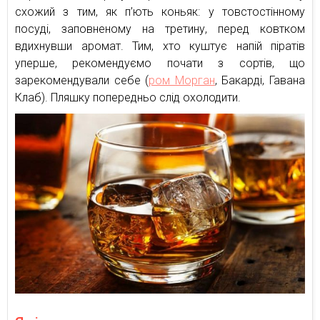
схожий з тим, як п’ють коньяк: у товстостінному
посуді, заповненому на третину, перед ковтком
вдихнувши аромат. Тим, хто куштує напій піратів
уперше, рекомендуємо почати з сортів, що
зарекомендували себе (
ром Морган
, Бакарді, Гавана
Клаб). Пляшку попередньо слід охолодити.