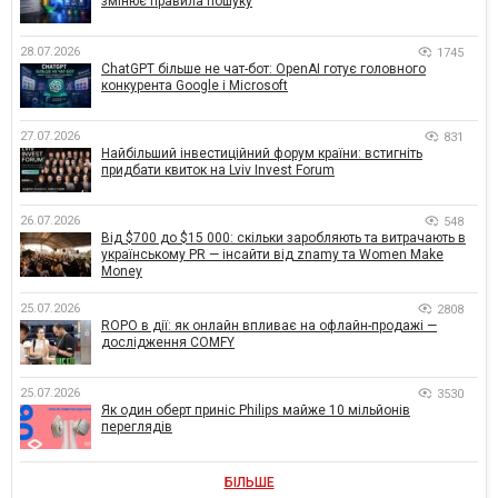
змінює правила пошуку
28.07.2026
1745
ChatGPT більше не чат-бот: OpenAI готує головного
конкурента Google і Microsoft
27.07.2026
831
Найбільший інвестиційний форум країни: встигніть
придбати квиток на Lviv Invest Forum
26.07.2026
548
Від $700 до $15 000: скільки заробляють та витрачають в
українському PR — інсайти від znamy та Women Make
Money
25.07.2026
2808
ROPO в дії: як онлайн впливає на офлайн-продажі —
дослідження COMFY
25.07.2026
3530
Як один оберт приніс Philips майже 10 мільйонів
переглядів
БІЛЬШЕ