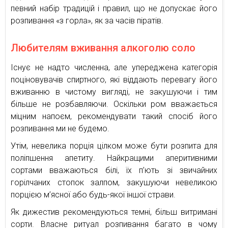
певний набір традицій і правил, що не допускає його
розпивання «з горла», як за часів піратів.
Любителям вживання алкоголю соло
Існує не надто численна, але упереджена категорія
поціновувачів спиртного, які віддають перевагу його
вживанню в чистому вигляді, не закушуючи і тим
більше не розбавляючи. Оскільки ром вважається
міцним напоєм, рекомендувати такий спосіб його
розпивання ми не будемо.
Утім, невелика порція цілком може бути розпита для
поліпшення апетиту. Найкращими аперитивними
сортами вважаються білі, їх п’ють зі звичайних
горілчаних стопок залпом, закушуючи невеликою
порцією м’ясної або будь-якої іншої страви.
Як дижестив рекомендуються темні, більш витримані
сорти. Власне ритуал розпивання багато в чому