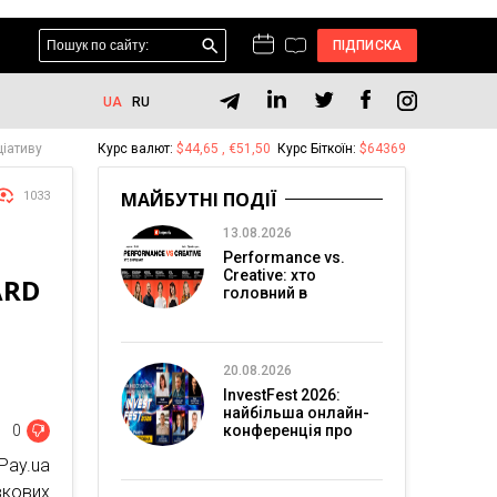
ПІДПИСКА
UA
RU
ціативу
Курс валют:
$44,65 , €51,50
Курс Біткоїн:
$64369
МАЙБУТНІ ПОДІЇ
1033
13.08.2026
Performance vs.
Creative: хто
ARD
головний в
перформанс-
маркетингу?
20.08.2026
InvestFest 2026:
найбільша онлайн-
0
конференція про
інвестиції
ay.ua
кових