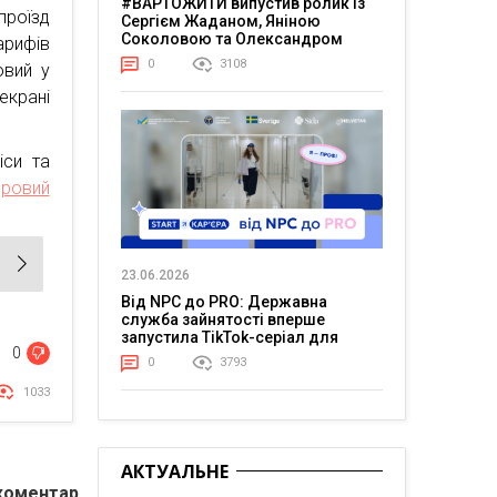
#ВАРТОЖИТИ випустив ролик із
роїзд
Сергієм Жаданом, Яніною
Соколовою та Олександром
рифів
Тереном про життя в постійній
0
3108
овий у
напрузі
екрані
іси та
ровий
23.06.2026
Від NPC до PRO: Державна
служба зайнятості вперше
запустила TikTok-серіал для
0
молоді
0
3793
1033
АКТУАЛЬНЕ
коментар