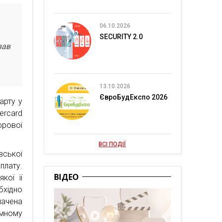
06.10.2026
SECURITY 2.0
вав
13.10.2026
ЄвроБудЕкспо 2026
арту у
ercard
рової
ВСІ ПОДІЇ
вської
плату.
ВІДЕО
кої її
хідно
ачена
емному