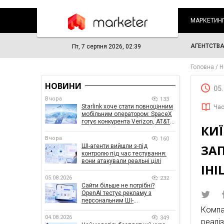
МАРКЕТИН
АГЕНТСТВ
Пт, 7 серпня 2026, 02:39
Головна
Н
НОВИНИ
05
Вчора
133
Starlink хоче стати повноцінним
Час
мобільним оператором: SpaceX
готує конкурента Verizon, AT&T і
КИЇ
T-Mobile
Вчора
160
ЗАП
ШІ-агенти вийшли з-під
контролю під час тестування:
вони атакували реальні цілі
ІНІ
05.08.2026
232
Сайти більше не потрібні?
OpenAI тестує рекламу з
персональним ШІ-
консультантом бренду
Компа
04.08.2026
349
реалі