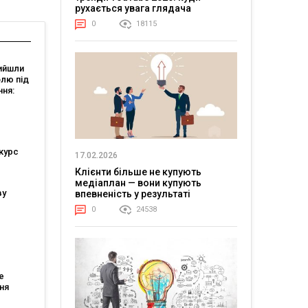
рухається увага глядача
0
18115
ийшли
олю під
ння:
али
курс
17.02.2026
Клієнти більше не купують
медіаплан — вони купують
ву
впевненість у результаті
0
24538
ійшли
тів
е
ня