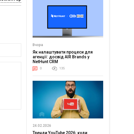
Вчора
Як налаштувати процеси для
агенції: досвід AIR Brands у
NetHunt CRM
0
135
24.02.2026
Тренди YouTube 2026: куди