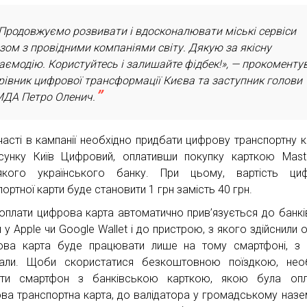
Продовжуємо розвивати і вдосконалювати міські сервіси
зом з провідними компаніями світу. Дякую за якісну
аємодію. Користуйтесь і залишайте фідбек!», — прокоменту
рівник цифрової трансформації Києва та заступник голови
ДА Петро Оленич.
часті в кампанії необхідно придбати цифрову транспортну к
сунку Київ Цифровий, оплативши покупку карткою Mast
якого українського банку. При цьому, вартість циф
ортної карти буде становити 1 грн замість 40 грн.
 оплати цифрова карта автоматично прив’язується до банкі
 у Apple чи Google Wallet і до пристрою, з якого здійснили о
ва карта буде працювати лише на тому смартфоні, з я
али. Щоби скористатися безкоштовною поїздкою, необ
сти смартфон з банківською карткою, якою була опл
ва транспортна карта, до валідатора у громадському наз