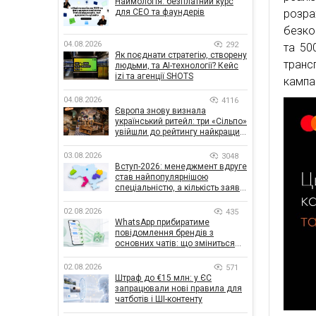
Наймологія: безплатний курс
для CEO та фаундерів
розра
безко
04.08.2026
292
та 50
Як поєднати стратегію, створену
транс
людьми, та AI-технології? Кейс
izi та агенції SHOTS
кампан
04.08.2026
4116
Європа знову визнала
український ритейл: три «Сільпо»
увійшли до рейтингу найкращих
супермаркетів
03.08.2026
3048
Вступ-2026: менеджмент вдруге
став найпопулярнішою
спеціальністю, а кількість заяв
— рекордна за 5 років
02.08.2026
435
WhatsApp прибиратиме
повідомлення брендів з
основних чатів: що зміниться
для бізнесу
02.08.2026
571
Штраф до €15 млн: у ЄС
запрацювали нові правила для
чатботів і ШІ-контенту