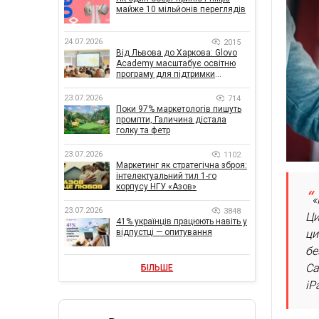
майже 10 мільйонів переглядів
24.07.2026
2015
Від Львова до Харкова: Glovo
Academy масштабує освітню
програму для підтримки
українського бізнесу
23.07.2026
714
Поки 97% маркетологів пишуть
промпти, Галичина дістала
голку та фетр
23.07.2026
1102
Маркетинг як стратегічна зброя:
інтелектуальний тил 1-го
корпусу НГУ «Азов»
«
23.07.2026
3848
Ци
41% українців працюють навіть у
ци
відпустці — опитування
бе
Са
БІЛЬШЕ
iP