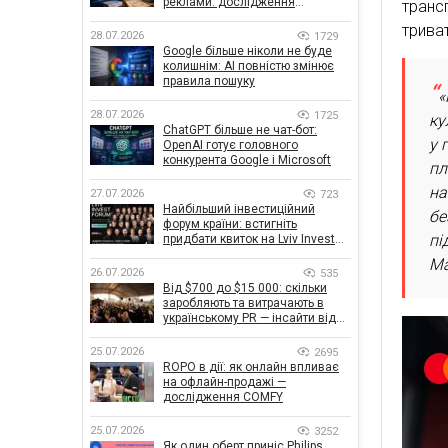
реклами: дослідження
транс
показало, що насправді
трива
впливає на ефективність
28.07.2026
1729
кампаній
Google більше ніколи не буде
колишнім: AI повністю змінює
правила пошуку
«
28.07.2026
1725
ку
ChatGPT більше не чат-бот:
у 
OpenAI готує головного
конкурента Google і Microsoft
пл
на
27.07.2026
723
Найбільший інвестиційний
бе
форум країни: встигніть
пі
придбати квиток на Lviv Invest
Forum
Ma
26.07.2026
535
Від $700 до $15 000: скільки
заробляють та витрачають в
українському PR — інсайти від
znamy та Women Make Money
25.07.2026
2695
ROPO в дії: як онлайн впливає
на офлайн-продажі —
дослідження COMFY
25.07.2026
3252
Як один оберт приніс Philips