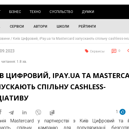
Г
БІЗНЕС
ТЕХНО
СУСПІЛЬСТВО
ДУМКИ
А
СЕРВІСИ
АВТОРИ
ШКОЛИ
РЕЙТИНГИ
овини
Київ Цифровий, iPay.ua та Mastercard запускають спільну cashless-іні
.09.2023
0
Сервисы
 читання: 1.8 хв.
В ЦИФРОВИЙ, IPAY.UA ТА MASTERC
УСКАЮТЬ СПІЛЬНУ CASHLESS-
ЦІАТИВУ
1
нія Mastercard у партнерстві з Київ Цифровий та iP
зують спільну кампанію для популяризації безготів