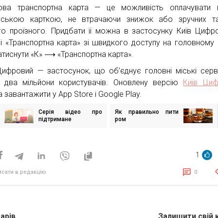
ва транспортна карта — це можливість оплачувати п
вською карткою, не втрачаючи знижок або зручних та
о проїзного. Придбати її можна в застосунку Київ Цифр
лі «Транспортна карта» зі швидкого доступу на головному 
атиснути «К» ⟶ «Транспортна карта».
Цифровий — застосунок, що об’єднує головні міські серв
 два мільйони користувачів. Оновлену версію
Київ Циф
 завантажити у App Store і Google Play.
Серія відео про
Як правильно пити
ігація
підтримане
ром
исів
проживання та
психічне здоров’я
1
исати в редакцію
0
арів
Залишити свій 