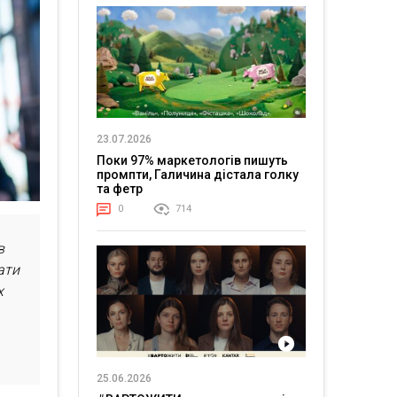
23.07.2026
Поки 97% маркетологів пишуть
промпти, Галичина дістала голку
та фетр
0
714
в
ати
х
25.06.2026