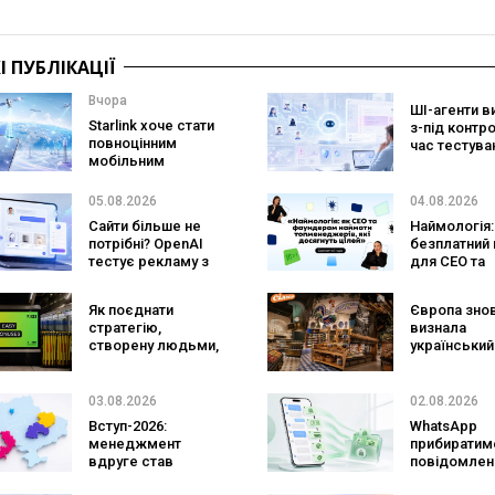
 ПУБЛІКАЦІЇ
Вчора
ШІ-агенти в
Starlink хоче стати
з-під контр
повноцінним
час тестува
мобільним
вони атакув
оператором:
реальні цілі
SpaceX готує
05.08.2026
04.08.2026
конкурента
Сайти більше не
Наймологія:
Verizon, AT&T і T-
потрібні? OpenAI
безплатний 
Mobile
тестує рекламу з
для CEO та
персональним ШІ-
фаундерів
консультантом
Як поєднати
Європа зно
бренду
стратегію,
визнала
створену людьми,
український
та AI-технології?
ритейл: три
Кейс izi та агенції
«Сільпо» ув
SHOTS
до рейтингу
03.08.2026
02.08.2026
найкращих
Вступ-2026:
WhatsApp
супермарке
менеджмент
прибиратим
вдруге став
повідомлен
найпопулярнішою
брендів з