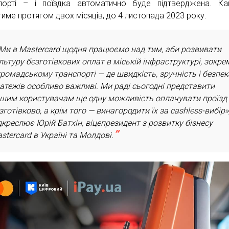
порті – і поїздка автоматично буде підтверджена. Ка
тиме протягом двох місяців, до 4 листопада 2023 року.
Ми в Mastercard щодня працюємо над тим, аби розвивати
льтуру безготівкових оплат в міській інфраструктурі, зокре
громадському транспорті — де швидкість, зручність і безпек
атежів особливо важливі. Ми раді сьогодні представити
шим користувачам ще одну можливість оплачувати проїзд
зготівково, а крім того — винагородити їх за cashless-вибір»
дкреслює Юрій Батхін, віцепрезидент з розвитку бізнесу
stercard в Україні та Молдові.