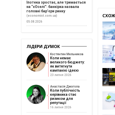
Іпотека зростає, але тримається
на “єОселі”: банкірка назвала
головні бар’єри ринку
СХОЖІ
(economist.com.ua)
05.08.2026
ЛІДЕРИ ДУМОК
Костянтин Мельников
Коли немає
великого бюджету:
як витягнути
кампанію ідеєю
23 липня 2026
Анастасія Джогола
Коли публічність
керівника стає
ризиком для
репутації
16 липня 2026