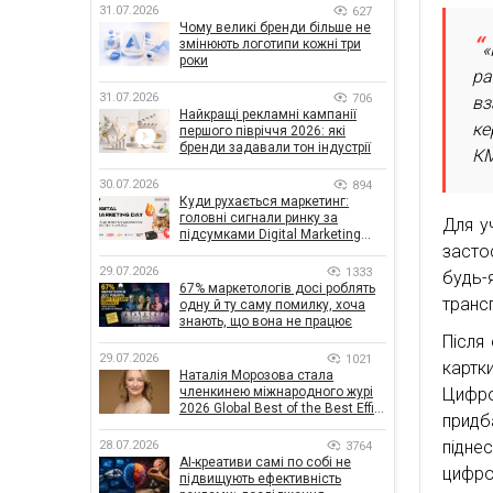
31.07.2026
627
Чому великі бренди більше не
змінюють логотипи кожні три
«
роки
ра
31.07.2026
706
вз
Найкращі рекламні кампанії
ке
першого півріччя 2026: які
бренди задавали тон індустрії
КМ
30.07.2026
894
Куди рухається маркетинг:
головні сигнали ринку за
Для у
підсумками Digital Marketing
засто
Day від GoIT
29.07.2026
1333
будь-
67% маркетологів досі роблять
трансп
одну й ту саму помилку, хоча
знають, що вона не працює
Після
29.07.2026
1021
картки
Наталія Морозова стала
членкинею міжнародного журі
Цифро
2026 Global Best of the Best Effie
придб
Awards
підне
28.07.2026
3764
AI-креативи самі по собі не
цифро
підвищують ефективність