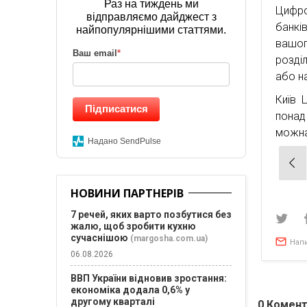
Раз на тиждень ми
Цифро
відправляємо дайджест з
банкі
найпопулярнішими статтями.
вашог
Ваш email
*
розді
або н
Київ 
Підписатися
понад
можна
Надано SendPulse
Нав
зап
НОВИНИ ПАРТНЕРІВ
7 речей, яких варто позбутися без
жалю, щоб зробити кухню
сучаснішою
(margosha.com.ua)
Нап
06.08.2026
ВВП України відновив зростання:
економіка додала 0,6% у
другому кварталі
0
Комент