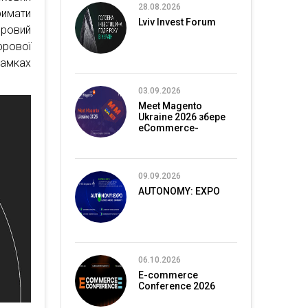
28.08.2026
римати
Lviv Invest Forum
фровий
фрової
рамках
03.09.2026
Meet Magento
Ukraine 2026 збере
eCommerce-
спільноту в Києві
09.09.2026
AUTONOMY: EXPO
06.10.2026
E-commerce
Conference 2026