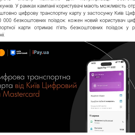
хунків. У рамках кампанії користувачі мають можливість от
штовно цифрову транспортну карту у застосунку Київ Ци
0 000 безкоштовних поїздок: кожен новий користувач ци
портної карти отримає п’ять безкоштовних поїздок у 
ії.