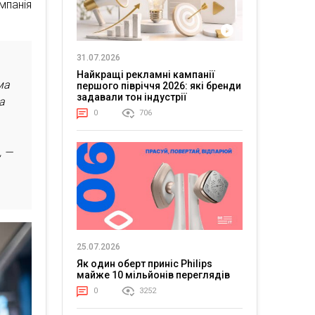
мпанія
31.07.2026
Найкращі рекламні кампанії
ма
першого півріччя 2026: які бренди
задавали тон індустрії
а
0
706
, —
25.07.2026
Як один оберт приніс Philips
майже 10 мільйонів переглядів
0
3252