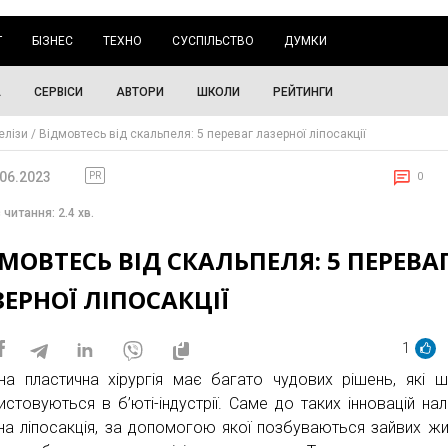
Г
БІЗНЕС
ТЕХНО
СУСПІЛЬСТВО
ДУМКИ
А
СЕРВІСИ
АВТОРИ
ШКОЛИ
РЕЙТИНГИ
елізи
Відмовтесь від скальпеля: 5 переваг лазерної ліпосакції
.06.2023
PR
0
 читання: 2.4 хв.
МОВТЕСЬ ВІД СКАЛЬПЕЛЯ: 5 ПЕРЕВА
ЕРНОЇ ЛІПОСАКЦІЇ
1
на пластична хірургія має багато чудових рішень, які 
истовуються в б’юті-індустрії. Саме до таких інновацій на
на ліпосакція, за допомогою якої позбуваються зайвих ж