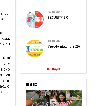
06.10.2026
яється
SECURITY 2.0
ватись
стіше
 цьому
13.10.2026
ьне її
ЄвроБудЕкспо 2026
районі
лідок
вісно,
ВСІ ПОДІЇ
авами,
 в цій
ВІДЕО
акцію.
на за