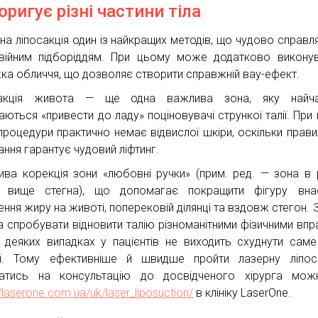
оригує різні частини тіла
на ліпосакція один із найкращих методів, що чудово справл
війним підборіддям. При цьому може додатково викону
жка обличчя, що дозволяє створити справжній вау-ефект.
сакція живота — ще одна важлива зона, яку найча
аються «привести до ладу» поціновувачі стрункої талії. При
 процедури практично немає відвислої шкіри, оскільки правил
ання гарантує чудовий ліфтинг.
ва корекція зони «любовні ручки» (прим. ред. — зона в 
, вище стегна), що допомагає покращити фігуру внас
ння жиру на животі, поперековій ділянці та вздовж стегон. З
 спробувати відновити талію різноманітними фізичними впр
 деяких випадках у пацієнтів не виходить схуднути саме
ці. Тому ефективніше й швидше пройти лазерну ліпос
атись на консультацію до досвідченого хірурга мож
//laserone.com.ua/uk/laser_liposuction/
в клініку LaserOne.