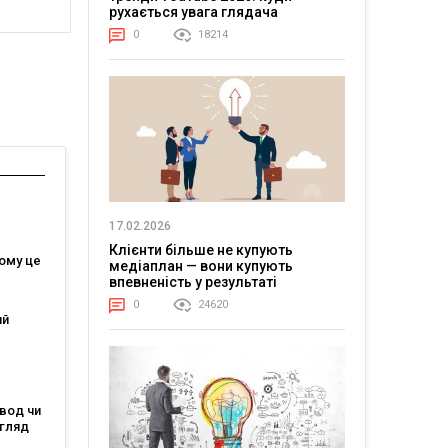
рухається увага глядача
0
18214
17.02.2026
Клієнти більше не купують
чому це
медіаплан — вони купують
впевненість у результаті
0
24620
ий
вод чи
огляд