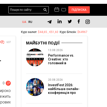
ПІДПИСКА
UA
RU
Курс валют:
$44,65 , €51,60
Курс Біткоїн:
$64967
МАЙБУТНІ ПОДІЇ
637
13.08.2026
Performance vs.
Creative: хто
Г
головний в
перформанс-
маркетингу?
20.08.2026
0
InvestFest 2026:
найбільша онлайн-
широко
конференція про
лежить
інвестиції
ирових