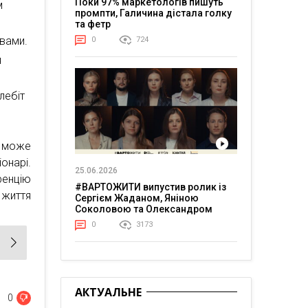
Поки 97% маркетологів пишуть
м
промпти, Галичина дістала голку
та фетр
вами.
0
724
я
лебіт
, може
онарі.
25.06.2026
енцію
#ВАРТОЖИТИ випустив ролик із
життя
Сергієм Жаданом, Яніною
Соколовою та Олександром
Тереном про життя в постійній
0
3173
напрузі
АКТУАЛЬНЕ
0