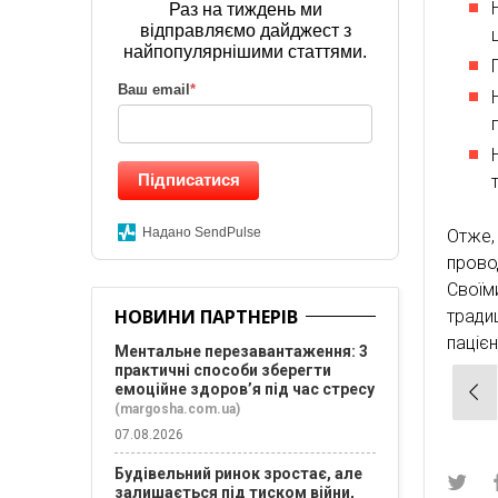
Раз на тиждень ми
відправляємо дайджест з
найпопулярнішими статтями.
Ваш email
*
Підписатися
Надано SendPulse
Отже,
прово
Свої
НОВИНИ ПАРТНЕРІВ
тради
паціє
Ментальне перезавантаження: 3
практичні способи зберегти
Нав
емоційне здоров’я під час стресу
(margosha.com.ua)
зап
07.08.2026
Будівельний ринок зростає, але
залишається під тиском війни,