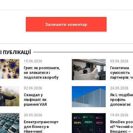
Залишити коментар
 ПУБЛІКАЦІЇ
15.06.2026
03.06.2026
Грип: як розпізнати,
Генетична
не злякатися і
сумісність
подолати хворобу
партнерів: 
важливо
перевірити
02.06.2026
24.05.2026
Скандал у
Як L-подібн
півфіналі: як
профіль
рішення VAR
допомагає
впливають на
створювати
долю Ліги Європи
довговічні
20.05.2026
19.05.2026
конструкції
Електротранспорт
BinoDex роз
для бізнесу в
ні? Чесний 
Німеччині:
Бінодекс –