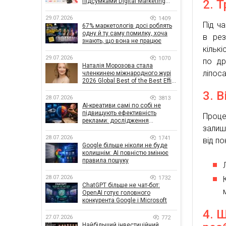
підсумками Digital Marketing
2. 
Day від GoIT
29.07.2026
1409
Під ч
67% маркетологів досі роблять
одну й ту саму помилку, хоча
в рез
знають, що вона не працює
кільк
29.07.2026
1070
по др
Наталія Морозова стала
ліпос
членкинею міжнародного журі
2026 Global Best of the Best Effie
Awards
3. В
28.07.2026
3813
AI-креативи самі по собі не
підвищують ефективність
Проце
реклами: дослідження
залиш
показало, що насправді
впливає на ефективність
28.07.2026
1741
від п
кампаній
Google більше ніколи не буде
колишнім: AI повністю змінює
правила пошуку
28.07.2026
1732
ChatGPT більше не чат-бот:
OpenAI готує головного
конкурента Google і Microsoft
4. 
27.07.2026
772
Найбільший інвестиційний