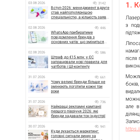
1. К
03.08.2026
3142
Вступ-2026: менеджмент вдруге
став найпопулярнішою
Лазер
спеціальністю, а кількість заяв
— рекордна за 5 років
з под
02.08.2026
446
підтя
WhatsApp прибиратиме
повідомлення брендів з
основних чатів: що зміниться
Ліпо
для бізнесу
намаг
02.08.2026
586
Штраф до €15 млн: у ЄС
після
запрацювали нові правила для
викон
чатботів і ШІ-контенту
Можли
31.07.2026
661
Чому великі бренди більше не
боків
змінюють логотипи кожні три
видале
роки
можна
31.07.2026
736
але в
Найкращі рекламні кампанії
першого півріччя 2026: які
ділян
бренди задавали тон індустрії
Запис
30.07.2026
941
https:
Куди рухається маркетинг:
головні сигнали ринку за