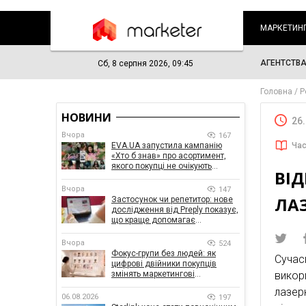
МАРКЕТИН
АГЕНТСТВ
Сб, 8 серпня 2026, 09:45
Головна
Р
НОВИНИ
26
Вчора
167
EVA.UA запустила кампанію
Час
«Хто б знав» про асортимент,
якого покупці не очікують
ВІД
побачити на платформі
Вчора
147
ЛАЗ
Застосунок чи репетитор: нове
дослідження від Preply показує,
що краще допомагає
заговорити іноземною мовою
Вчора
524
Фокус-групи без людей: як
Сучас
цифрові двійники покупців
змінять маркетингові
викор
дослідження
лазер
06.08.2026
197