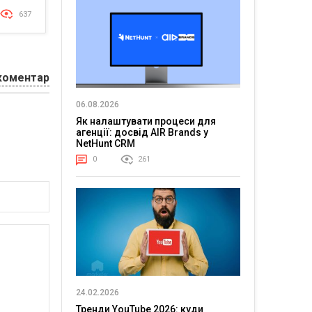
637
коментар
06.08.2026
Як налаштувати процеси для
агенції: досвід AIR Brands у
NetHunt CRM
0
261
24.02.2026
Тренди YouTube 2026: куди