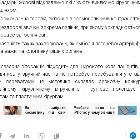
Надмірні жирові відкладення, які лікують виключно хірургічни
шляхом.
Гормональна терапія, включно з гормональними контрацепти
Нездорові звички, зокрема паління, при якому ускладнюєтьс
процес загоєння ран.
Наявність таких захворювань, як емболія легеневої артерії, ф
та важкі патології внутрішніх органів.
 лазерна ліпосакція підходить для широкого кола пацієнтів
дитись у зручний час та не потребує перебування у стаці
ми перевагами ця методика складає серйозну конкур
ційному хірургічному втручанню і суттєво полегшує 
нтам та пластичним хірургам.
Як вибрати
Розбите скло на
ігація
косметику під свій
iPhone: у чому різниця
исів
тип волосся?
між заміною скла та
скла з сенсором?
1