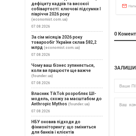
дефіциту кадрів та високої
Нап
собівартості: ключові підсумки І
півріччя 2026 року
(economist.com.ua)
07.08.2026
0
Комент
За сім місяців 2026 року
товарообіг України склав $82,2
млрд
(economist.com.ua)
07.08.2026
Чому ваш бізнес зупиняється,
ЗАЛИШИ
коли ви працюєте ще важче
(founder.ua)
07.08.2026
Власник TikTok розробляє ШІ-
модель, схожу за масштабом до
Anthropic Mythos
(founder.ua)
07.08.2026
НБУ оновив підходи до
фінмоніторингу: що зміниться
для банків і клієнтів