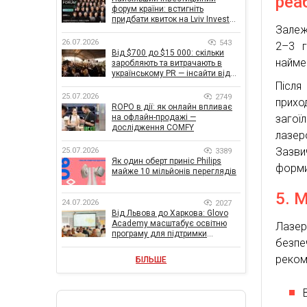
реа
форум країни: встигніть
придбати квиток на Lviv Invest
Залеж
Forum
26.07.2026
543
2–3 г
Від $700 до $15 000: скільки
найме
заробляють та витрачають в
українському PR — інсайти від
znamy та Women Make Money
Після
25.07.2026
2749
прихо
ROPO в дії: як онлайн впливає
на офлайн-продажі —
загої
дослідження COMFY
лазер
Зазви
25.07.2026
3389
Як один оберт приніс Philips
форми
майже 10 мільйонів переглядів
5. 
24.07.2026
2027
Від Львова до Харкова: Glovo
Academy масштабує освітню
Лазер
програму для підтримки
безпе
українського бізнесу
реком
БІЛЬШЕ