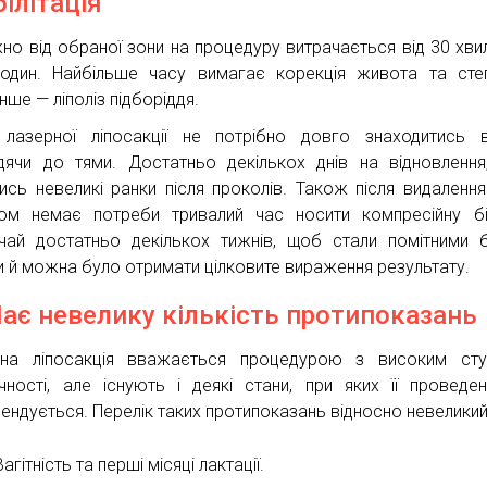
білітація
но від обраної зони на процедуру витрачається від 30 хви
один. Найбільше часу вимагає корекція живота та сте
нше — ліполіз підборіддя.
 лазерної ліпосакції не потрібно довго знаходитись 
дячи до тями. Достатньо декількох днів на відновленн
лись невеликі ранки після проколів. Також після видаленн
ом немає потреби тривалий час носити компресійну бі
чай достатньо декількох тижнів, щоб стали помітними 
 й можна було отримати цілковите вираження результату.
Має невелику кількість протипоказань
на ліпосакція вважається процедурою з високим сту
чності, але існують і деякі стани, при яких її проведе
ендується. Перелік таких протипоказань відносно невеликий
Вагітність та перші місяці лактації.