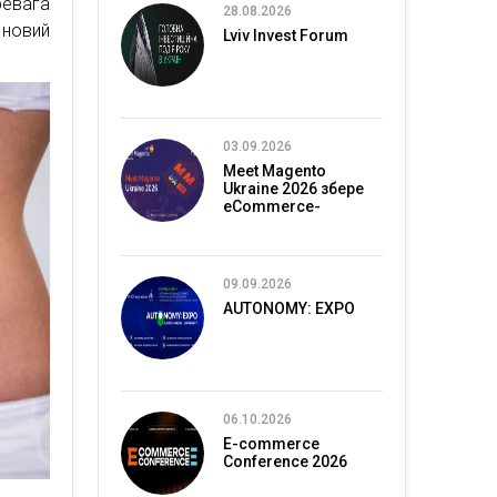
ревага
28.08.2026
 новий
Lviv Invest Forum
03.09.2026
Meet Magento
Ukraine 2026 збере
eCommerce-
спільноту в Києві
09.09.2026
AUTONOMY: EXPO
06.10.2026
E-commerce
Conference 2026