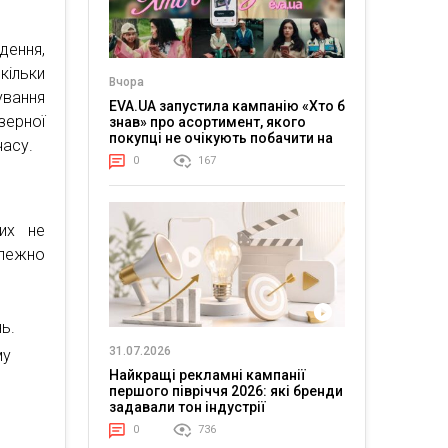
дення,
кільки
Вчора
ування
EVA.UA запустила кампанію «Хто б
зерної
знав» про асортимент, якого
покупці не очікують побачити на
часу.
платформі
0
167
ких не
алежно
ь.
31.07.2026
му
Найкращі рекламні кампанії
першого півріччя 2026: які бренди
задавали тон індустрії
0
736