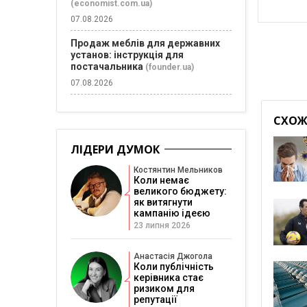
(economist.com.ua)
07.08.2026
Продаж меблів для державних
установ: інструкція для
постачальника
(founder.ua)
07.08.2026
СХОЖІ
ЛІДЕРИ ДУМОК
Костянтин Мельников
Коли немає
великого бюджету:
як витягнути
кампанію ідеєю
23 липня 2026
Анастасія Джогола
Коли публічність
керівника стає
ризиком для
репутації