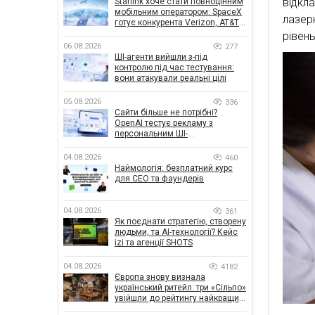
відкл
Starlink хоче стати повноцінним
мобільним оператором: SpaceX
лазер
готує конкурента Verizon, AT&T і
T-Mobile
рівень
06.08.2026
277
ШІ-агенти вийшли з-під
контролю під час тестування:
вони атакували реальні цілі
05.08.2026
336
Сайти більше не потрібні?
OpenAI тестує рекламу з
персональним ШІ-
консультантом бренду
04.08.2026
460
Наймологія: безплатний курс
для CEO та фаундерів
04.08.2026
361
Як поєднати стратегію, створену
людьми, та AI-технології? Кейс
izi та агенції SHOTS
04.08.2026
4182
Європа знову визнала
український ритейл: три «Сільпо»
увійшли до рейтингу найкращих
супермаркетів