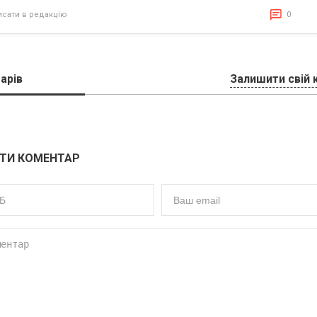
исати в редакцію
0
арів
Залишити свій 
ТИ КОМЕНТАР