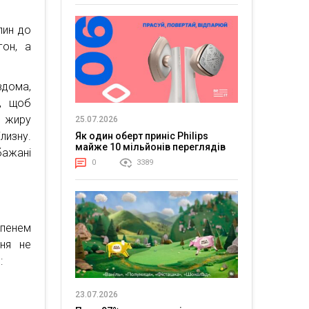
лин до
гон, а
вдома,
я, щоб
я жиру
25.07.2026
лизну.
Як один оберт приніс Philips
майже 10 мільйонів переглядів
бажані
0
3389
пенем
ння не
:
23.07.2026