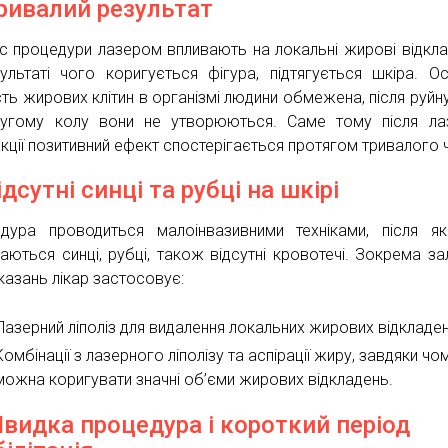
Тривалий результат
ас процедури лазером впливають на локальні жирові відкла
ультаті чого коригується фігура, підтягується шкіра. Ос
ість жирових клітин в організмі людини обмежена, після руйн
угому колу вони не утворюються. Саме тому після ла
акції позитивний ефект спостерігається протягом тривалого 
ідсутні синці та рубці на шкірі
дура проводиться малоінвазивними техніками, після я
аються синці, рубці, також відсутні кровотечі. Зокрема з
оказань лікар застосовує:
Лазерний ліполіз для видалення локальних жирових відкладен
Комбінації з лазерного ліполізу та аспірації жиру, завдяки чо
можна коригувати значні об’єми жирових відкладень.
Швидка процедура і короткий період