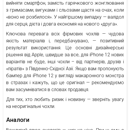
вийняти смартфон, замість гарячкового жонглювання
з гримасами, вигуками і сльозами щастя на очах, коли
«воно не розбилося». У найгіршому випадку — валідол
для серця, дієта і довга економія на нового «друга».
Ключова перевага всіх фірмових чохлів — чудова
якість матеріалів і, передбачувано, — позитивний
результат використання. Це основні дизайнерські
рішення від Apple, швидше за все, для iPhone 12 нових
варіантів не буде, інші чохли – від партнерів, друзів і
«піратів» з Південно-Східної Азії. Якщо вам пропонують
бампер для iPhone 12 у вигляді макаронного монстра
в стразах і кажуть, що це оригінал — рекомендуємо
вам засумніватися в словах продавця.
Для тих, хто любить ризик і новизну — зверніть увагу
на неоригінальні чохли.
Аналоги