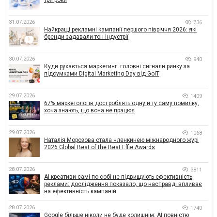
три роки
31.07.2026
736
Найкращі рекламні кампанії першого півріччя 2026: які
бренди задавали тон індустрії
30.07.2026
940
Куди рухається маркетинг: головні сигнали ринку за
підсумками Digital Marketing Day від GoIT
29.07.2026
1409
67% маркетологів досі роблять одну й ту саму помилку,
хоча знають, що вона не працює
29.07.2026
1068
Наталія Морозова стала членкинею міжнародного журі
2026 Global Best of the Best Effie Awards
28.07.2026
3811
AI-креативи самі по собі не підвищують ефективність
реклами: дослідження показало, що насправді впливає
на ефективність кампаній
28.07.2026
1740
Google більше ніколи не буде колишнім: AI повністю