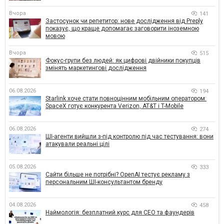
Вчора
141
Застосунок чи репетитор: нове дослідження від Preply
показує, що краще допомагає заговорити іноземною
мовою
Вчора
515
Фокус-групи без людей: як цифрові двійники покупців
змінять маркетингові дослідження
06.08.2026
194
Starlink хоче стати повноцінним мобільним оператором:
SpaceX готує конкурента Verizon, AT&T і T-Mobile
06.08.2026
274
ШІ-агенти вийшли з-під контролю під час тестування: вони
атакували реальні цілі
05.08.2026
333
Сайти більше не потрібні? OpenAI тестує рекламу з
персональним ШІ-консультантом бренду
04.08.2026
458
Наймологія: безплатний курс для CEO та фаундерів