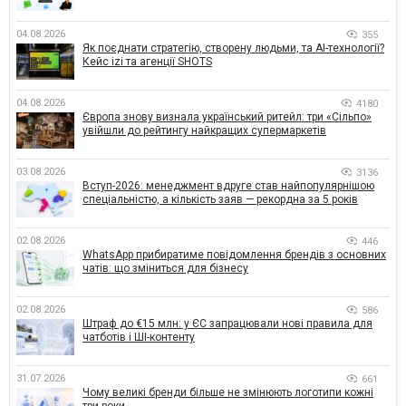
04.08.2026
355
Як поєднати стратегію, створену людьми, та AI-технології?
Кейс izi та агенції SHOTS
04.08.2026
4180
Європа знову визнала український ритейл: три «Сільпо»
увійшли до рейтингу найкращих супермаркетів
03.08.2026
3136
Вступ-2026: менеджмент вдруге став найпопулярнішою
спеціальністю, а кількість заяв — рекордна за 5 років
02.08.2026
446
WhatsApp прибиратиме повідомлення брендів з основних
чатів: що зміниться для бізнесу
02.08.2026
586
Штраф до €15 млн: у ЄС запрацювали нові правила для
чатботів і ШІ-контенту
31.07.2026
661
Чому великі бренди більше не змінюють логотипи кожні