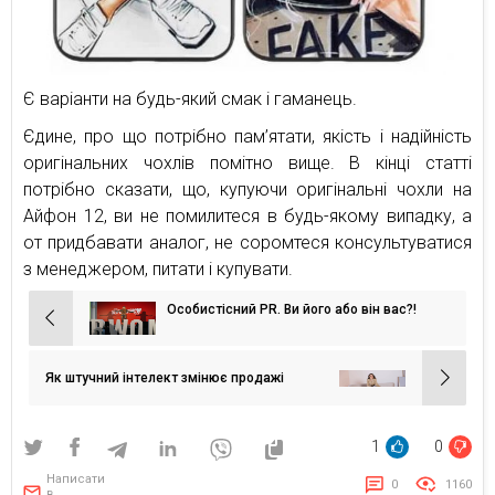
Є варіанти на будь-який смак і гаманець.
Єдине, про що потрібно пам’ятати, якість і надійність
оригінальних чохлів помітно вище. В кінці статті
потрібно сказати, що, купуючи оригінальні чохли на
Айфон 12, ви не помилитеся в будь-якому випадку, а
от придбавати аналог, не соромтеся консультуватися
з менеджером, питати і купувати.
Особистісний PR. Ви його або він вас?!
Навігація
записів
Як штучний інтелект змінює продажі
1
0
Написати
0
1160
в