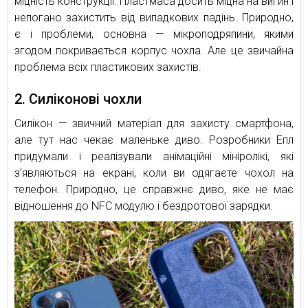
міцність конструкції. Пластмаса досить міцна на вигин і
непогано захистить від випадкових падінь. Природно,
є і проблеми, основна — мікроподряпини, якими
згодом покривається корпус чохла. Але це звичайна
проблема всіх пластикових захистів.
2. Силіконові чохли
Силікон — звичний матеріал для захисту смартфона,
але тут нас чекає маленьке диво. Розробники Епл
придумали і реалізували анімаційні мініролікі, які
з’являються на екрані, коли ви одягаєте чохол на
телефон. Природно, це справжнє диво, яке не має
відношення до NFC модулю і бездротової зарядки.