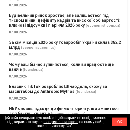
07.08.2026
Будівельний ринок зростає, але залишається під
тиском війни, дефіциту кадрів та високої собівартості:
ключові підсумки І півріччя 2026 року
(economist.com.ua)
07.08.2026
За сім місяців 2026 року товарообіг України склав $82,2
млрд
(economist.com.ua)
07.08.2026
Чому ваш бізнес зупиняється, коли ви працюєте ще
важче
(founder.ua)
07.08.2026
Власник TikTok розробляє ШІ-модель, схожу за
масштабом до Anthropic Mythos
(founder.ua)
07.08.2026
НБУ оновив підходи до фінмоніторингу: що зміниться
для банків і клієнтів
(economist.com.ua)
Цей сайт використовує cookie. Щоб закрити це повідомлення
07.08.2026
і підтвердити згоду на
використання cookie
на цьому сайті,
ОК
натисніть кнопку "Ок".