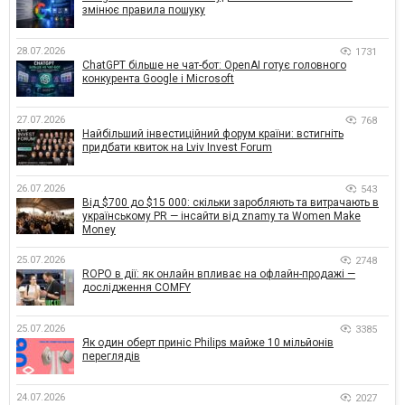
змінює правила пошуку
28.07.2026
1731
ChatGPT більше не чат-бот: OpenAI готує головного
конкурента Google і Microsoft
27.07.2026
768
Найбільший інвестиційний форум країни: встигніть
придбати квиток на Lviv Invest Forum
26.07.2026
543
Від $700 до $15 000: скільки заробляють та витрачають в
українському PR — інсайти від znamy та Women Make
Money
25.07.2026
2748
ROPO в дії: як онлайн впливає на офлайн-продажі —
дослідження COMFY
25.07.2026
3385
Як один оберт приніс Philips майже 10 мільйонів
переглядів
24.07.2026
2027