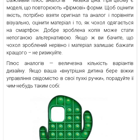
Важливий плюс аналогів — низька ціна. При цьому є
моделі, що повторюють «фірмові» форми. Щоб оцінити
якість, потрібно взяти оригінал та аналог і порівняти
візуально, оцінити матеріал і то, як чохол одягається
на смартфон. Добре зроблена копія може стати
непоганою альтернативою. Якщо ж ви бачите, що
чохол зроблений нерівно і матеріал залишає бажати
кращого – не ризикуйте.
Плюс аналогів — величезна кількість варіантів
дизайну. Якщо ваша «внутрішня дитина бере віжки
управління свідомістю в свої пухкі ручки», порадуйте її
чим-небудь таким собі: