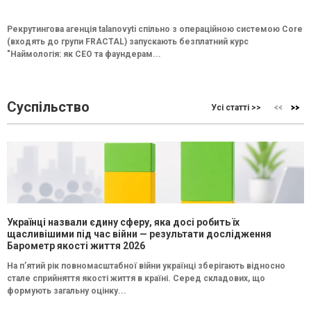
Рекрутингова агенція talanovyti спільно з операційною системою Core
(входять до групи FRACTAL) запускають безплатний курс
"Наймологія: як СEO та фаундерам...
Суспільство
Усі статті >>
Українці назвали єдину сферу, яка досі робить їх
щасливішими під час війни — результати дослідження
Барометр якості життя 2026
На п’ятий рік повномасштабної війни українці зберігають відносно
стале сприйняття якості життя в країні. Серед складових, що
формують загальну оцінку...