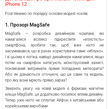
iPhone 12
Розглянемо по порядку основні моделі чохлів.
1. Прозорі MagSafe
MagSafe — розробка дизайнерів компанії, які
намагалися всіляко підкреслити «еплістість»
смартфона, зробити так, щоб вже ніхто не
засумнівався, що в руках користувача саме «яблуко».
І в цьому є логіка, навіщо дизайнери намагалися, якщо
потім на смартфон натягують монструозний захист,
покликаний витримати пряме попадання метеорита?
Або як дізнаються оточуючі, що це саме та модель,
про яку вони мріють прямо зараз?
Зверніть увагу: на новій моделі є фірмове магнітне
кільце MagSafe, це додатково посилює вплив дизайну.
Тепер уже ніхто не сплутає Айфон з китайськими або
корейськими виробами.