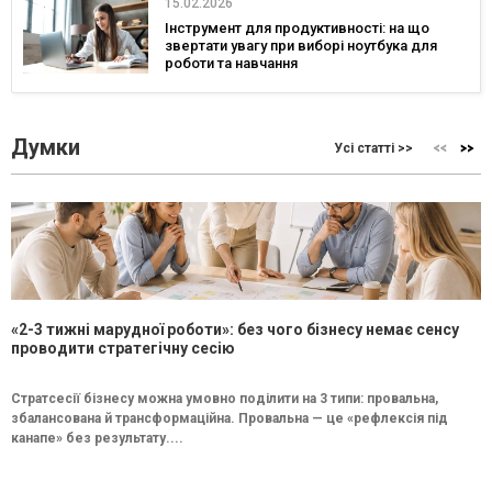
15.02.2026
Інструмент для продуктивності: на що
звертати увагу при виборі ноутбука для
роботи та навчання
Думки
Усі статті >>
«2-3 тижні марудної роботи»: без чого бізнесу немає сенсу
проводити стратегічну сесію
Стратсесії бізнесу можна умовно поділити на 3 типи: провальна,
збалансована й трансформаційна. Провальна — це «рефлексія під
канапе» без результату....