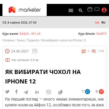
Сб, 8 серпня 2026, 07:50
UA
RU
Курс валют:
$44,65 , €51,60
Курс Біткоїн:
$64973
Головна
Техно
Ґаджети
Як вибирати чохол на iPhone 12
24.06.2021
PR
0
1160
Час читання: 3.9 хв.
ЯК ВИБИРАТИ ЧОХОЛ НА
IPHONE 12
1
0
На перший погляд — нічого немає елементарніше, ніж
купити чохли на Айфон 12, особливо після того, як вже