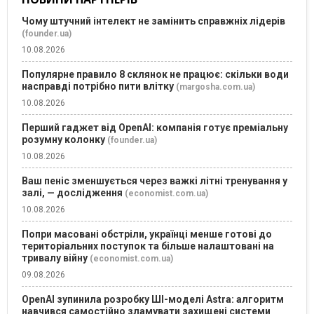
Чому штучний інтелект не замінить справжніх лідерів
(founder.ua)
10.08.2026
Популярне правило 8 склянок не працює: скільки води
насправді потрібно пити влітку
(margosha.com.ua)
10.08.2026
Перший гаджет від OpenAI: компанія готує преміальну
розумну колонку
(founder.ua)
10.08.2026
Ваш пеніс зменшується через важкі літні тренування у
залі, — дослідження
(economist.com.ua)
10.08.2026
Попри масовані обстріли, українці менше готові до
територіальних поступок та більше налаштовані на
тривалу війну
(economist.com.ua)
09.08.2026
OpenAI зупинила розробку ШІ-моделі Astra: алгоритм
навчився самостійно зламувати захищені системи