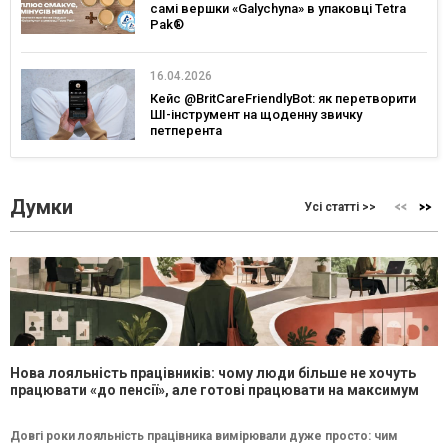
самі вершки «Galychyna» в упаковці Tetra
Pak®
16.04.2026
Кейс @BritCareFriendlyBot: як перетворити
ШІ-інструмент на щоденну звичку
петперента
Думки
Усі статті >>
Нова лояльність працівників: чому люди більше не хочуть
працювати «до пенсії», але готові працювати на максимум
Довгі роки лояльність працівника вимірювали дуже просто: чим