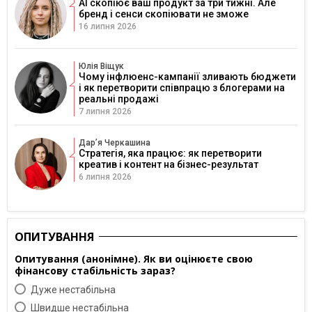
AI скопіює ваш продукт за три тижні. Але
бренд і сенси скопіювати не зможе
16 липня 2026
Юлія Віщук
Чому інфлюенс-кампанії зливають бюджети
і як перетворити співпрацю з блогерами на
реальні продажі
7 липня 2026
Дарʼя Черкашина
Стратегія, яка працює: як перетворити
креатив і контент на бізнес-результат
6 липня 2026
ОПИТУВАННЯ
Опитування (анонімне). Як ви оцінюєте свою
фінансову стабільність зараз?
Дуже нестабільна
Швидше нестабільна