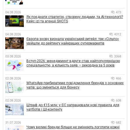
04.08.2026
473
Як поєднати стратегію, створену людьми, та AI-технології?
Кейс izi та агенції SHOTS
04.08.2026
4312
Європа знову визнала український ритейл: три «Сільпо»
увійшли до рейтингу найкращих супермаркетів
03.08.2026
3368
Вступ-2026: менеджмент вдруге став найпопулярнішою
спеціальністю, а кількість заяв — рекордна за 5 років
02.08.2026
466
WhatsApp прибиратиме повідомлення брендів з основних
чатів: що зміниться для бізнесу
02.08.2026
608
Штраф до €15 млн: у ЄС запрацювали нові правила для
чатботів і ШІ-контенту
31.07.2026
682
Чому великі бренди більше не змінюють логотипи кожні