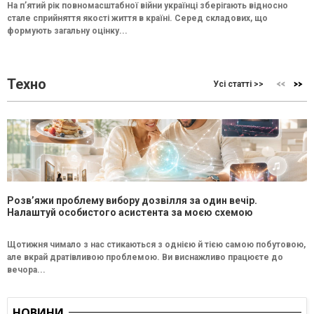
На п’ятий рік повномасштабної війни українці зберігають відносно
стале сприйняття якості життя в країні. Серед складових, що
формують загальну оцінку...
Техно
Усі статті >>
Розв’яжи проблему вибору дозвілля за один вечір.
Налаштуй особистого асистента за моєю схемою
Щотижня чимало з нас стикаються з однією й тією самою побутовою,
але вкрай дратівливою проблемою. Ви виснажливо працюєте до
вечора...
НОВИНИ