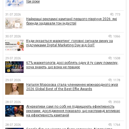
три роки
31.07.2026
773
Найкращі рекламні кампанії першого півріччя 2026: які
бренди задавали тон індустрії
30.07.2026
1066
Куди рухається маркетинг: головні сигнали ринку за
підсумками Digital Marketing Day від GoIT
29.07.2026
1508
67% маркетологів досі роблять одну й ту саму помилку,
хоча знають, що вона не працює
29.07.2026
1178
Наталія Морозова стала членкинею міжнародного журі
2026 Global Best of the Best Effie Awards
28.07.2026
3933
AI-креативи самі по собі не підвищують ефективність
реклами: дослідження показало, що насправді впливає
на ефективність кампаній
28.07.2026
1764