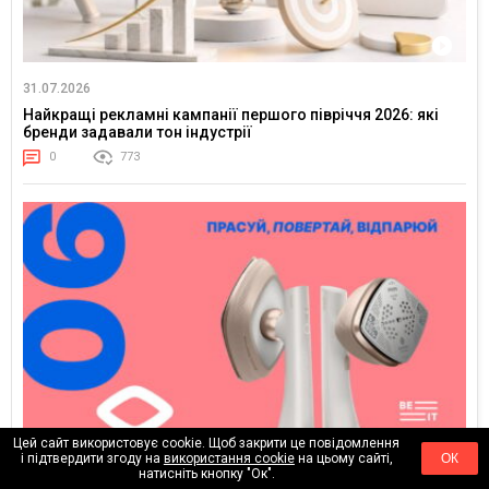
31.07.2026
Найкращі рекламні кампанії першого півріччя 2026: які
бренди задавали тон індустрії
0
773
Цей сайт використовує cookie. Щоб закрити це повідомлення
і підтвердити згоду на
використання cookie
на цьому сайті,
ОК
25.07.2026
натисніть кнопку "Ок".