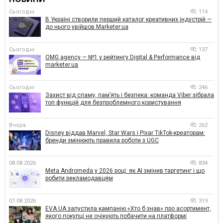
Сьогодні
114
В Україні створили перший каталог креативних індустрій —
до нього увійшов Marketer.ua
Сьогодні
137
OMG agency — №1 у рейтингу Digital & Performance від
marketer.ua
Сьогодні
246
Захист від спаму, памʼять і безпека: команда Viber зібрала
топ функцій для безпроблемного користування
Вчора
262
Disney віддав Marvel, Star Wars і Pixar TikTok-креаторам:
бренди змінюють правила роботи з UGC
08.08.2026
834
Meta Andromeda у 2026 році: як AI змінив таргетинг і що
робити рекламодавцям
07.08.2026
319
EVA.UA запустила кампанію «Хто б знав» про асортимент,
якого покупці не очікують побачити на платформі