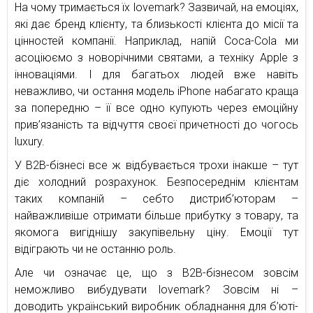
На чому тримається їх lovemark? Зазвичай, на емоціях,
які дає бренд клієнту, та близькості клієнта до місії та
цінностей компанії. Наприклад, напій Coca-Cola ми
асоціюємо з новорічними святами, а техніку Apple з
інноваціями. І для багатьох людей вже навіть
неважливо, чи остання модель iPhone набагато краща
за попередню – її все одно купують через емоційну
прив’язаність та відчуття своєї причетності до чогось
luxury.
У B2B-бізнесі все ж відбувається трохи інакше – тут
діє холодний розрахунок. Безпосереднім клієнтам
таких компаній – себто дистриб’юторам –
найважливіше отримати більше прибутку з товару, та
якомога вигіднішу закупівельну ціну. Емоції тут
відіграють чи не останню роль.
Але чи означає це, що з B2B-бізнесом зовсім
неможливо вибудувати lovemark? Зовсім ні –
доводить український виробник обладнання для б’юті-