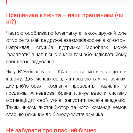
Працівники клієнта – ваші працівники (чи
ні?)
Частою особливістю lovemarkу є також дружній tone
of voice та майже дружні взаємовідносини з клієнтом.
Наприклад, служба підтримки Monobank може
“заспівати” в чаті пісню з клієнтом або надіслати йому
гроші за колядування.
Як у B2B-бізнесу, в ÜLKA це проявляється дещо по-
іншому. Для менеджерів, які працюють у магазинах-
дистриб’юторах, компанія проводить навчання з
продажів. А невдовзі бренд планує ввести систему
мотивації для своїх учнів і запустити онлайн-академію.
Таким чином, дистриб’ютор та його команда немов
стає ще ближчим до бізнесу-постачальника.
Не забувати про власний бізнес