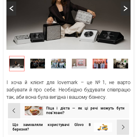
І хоча й клієнт для lovemark – це №1, не варто
забувати й про себе. Необхідно будувати співпрацю
так, аби вона була вигідна і вашому бізнесу.
Піца і дієта — як ці речі можуть бути
Навігація
пов’язані?
записів
Що замовляли користувачі Glovo 8
березня?