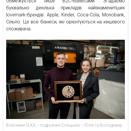
обмежується лише B2C-бізнесами. Згадаємо
буквально декілька прикладів найзнаменитіших
lovemark-брендів: Apple, Kinder, Coca-Cola, Monobank,
Сільпо. Це все бізнеси, які орієнтуються на кінцевого
споживача.
Власники ÜLKA – подружжя Сілецьких – Юлія та Володимир