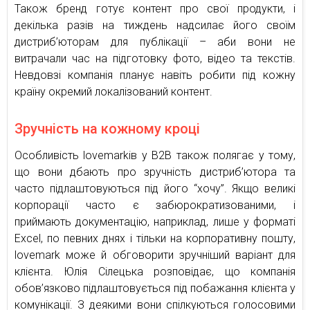
Також бренд готує контент про свої продукти, і
декілька разів на тиждень надсилає його своїм
дистриб’юторам для публікації – аби вони не
витрачали час на підготовку фото, відео та текстів.
Невдовзі компанія планує навіть робити під кожну
країну окремий локалізований контент.
Зручність на кожному кроці
Особливість lovemarkів у B2B також полягає у тому,
що вони дбають про зручність дистриб’ютора та
часто підлаштовуються під його “хочу”. Якщо великі
корпорації часто є забюрократизованими, і
приймають документацію, наприклад, лише у форматі
Excel, по певних днях і тільки на корпоративну пошту,
lovemark може й обговорити зручніший варіант для
клієнта. Юлія Сілецька розповідає, що компанія
обов’язково підлаштовується під побажання клієнта у
комунікації. З деякими вони спілкуються голосовими