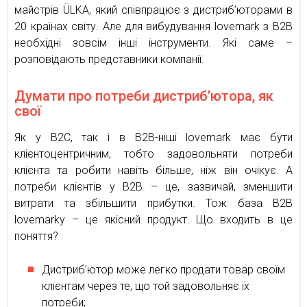
майстрів ÜLKA, який співпрацює з дистриб’юторами в
20 країнах світу. Але для вибудування lovemark з B2B
необхідні зовсім інші інструменти. Які саме –
розповідають представники компанії.
Думати про потреби дистриб’ютора, як
свої
Як у B2C, так і в B2B-ніші lovemark має бути
клієнтоцентричним, тобто задовольняти потреби
клієнта та робити навіть більше, ніж він очікує. А
потреби клієнтів у B2B – це, зазвичай, зменшити
витрати та збільшити прибутки. Тож база B2B
lovemarkу – це якісний продукт. Що входить в це
поняття?
Дистриб’ютор може легко продати товар своїм
клієнтам через те, що той задовольняє їх
потреби;