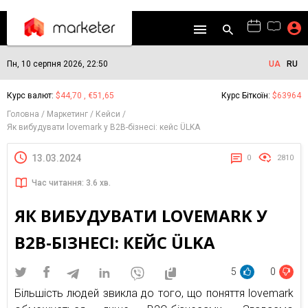
Пн, 10 серпня 2026, 22:50
UA
RU
Курс валют:
$44,70 , €51,65
Курс Біткоїн:
$63964
Головна
Маркетинг
Кейси
Як вибудувати lovemark у B2B-бізнесі: кейс ÜLKA
13.03.2024
0
2810
Час читання: 3.6 хв.
ЯК ВИБУДУВАТИ LOVEMARK У
B2B-БІЗНЕСІ: КЕЙС ÜLKA
5
0
Більшість людей звикла до того, що поняття lovemark