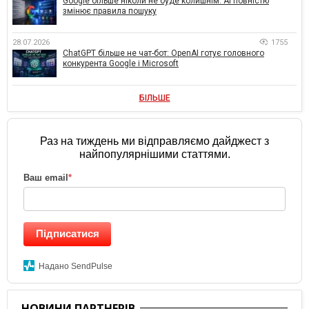
Google більше ніколи не буде колишнім: AI повністю
змінює правила пошуку
28.07.2026
1755
ChatGPT більше не чат-бот: OpenAI готує головного
конкурента Google і Microsoft
БІЛЬШЕ
Раз на тиждень ми відправляємо дайджест з
найпопулярнішими статтями.
Ваш email
*
Підписатися
Надано SendPulse
НОВИНИ ПАРТНЕРІВ