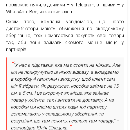
повідомленнями, з деякими – у Telegram, з іншими – у
WhatsApp. Все, як захоче клієнт.
Окрім того, компанія усвідомлює, що часто
дистриб’ютори мають обмеження по складському
зберіганню, тож намагається пакувати свої товари
так, аби вони займали якомога менше місця у
партнерів.
“У нас є підставка, яка має стояти на ніжках. Але
ми не прикручуємо ці ніжки відразу, а вкладаємо
в коробку 4 гвинтики і викрутку, щоб клієнт сам
міг її зібрати. Як результат, коробка займає не 15
см, а 5 см. І це скорочує як місце, яке займає
товар у клієнта, так і витрати на доставку. А на
коробки ми клеїмо штрих-коди, які партнеру
допомагають у складському зберіганні, та
розумінні, що там лежить, і скільки там товару,” –
розповідає Юлія Сілецька.