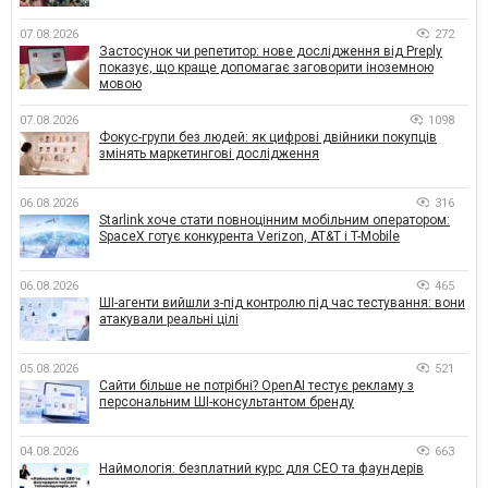
07.08.2026
272
Застосунок чи репетитор: нове дослідження від Preply
показує, що краще допомагає заговорити іноземною
мовою
07.08.2026
1098
Фокус-групи без людей: як цифрові двійники покупців
змінять маркетингові дослідження
06.08.2026
316
Starlink хоче стати повноцінним мобільним оператором:
SpaceX готує конкурента Verizon, AT&T і T-Mobile
06.08.2026
465
ШІ-агенти вийшли з-під контролю під час тестування: вони
атакували реальні цілі
05.08.2026
521
Сайти більше не потрібні? OpenAI тестує рекламу з
персональним ШІ-консультантом бренду
04.08.2026
663
Наймологія: безплатний курс для CEO та фаундерів