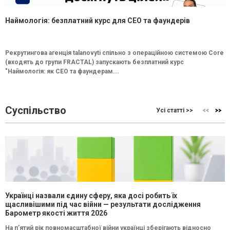
Наймологія: безплатний курс для CEO та фаундерів
Рекрутингова агенція talanovyti спільно з операційною системою Core
(входять до групи FRACTAL) запускають безплатний курс
"Наймологія: як СEO та фаундерам...
Суспільство
Усі статті >>
Українці назвали єдину сферу, яка досі робить їх
щасливішими під час війни — результати дослідження
Барометр якості життя 2026
На п’ятий рік повномасштабної війни українці зберігають відносно