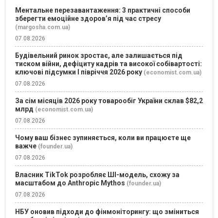
Ментальне перезавантаження: 3 практичні способи
зберегти емоційне здоров’я під час стресу
(margosha.com.ua)
07.08.2026
Будівельний ринок зростає, але залишається під
тиском війни, дефіциту кадрів та високої собівартості:
ключові підсумки І півріччя 2026 року
(economist.com.ua)
07.08.2026
За сім місяців 2026 року товарообіг України склав $82,2
млрд
(economist.com.ua)
07.08.2026
Чому ваш бізнес зупиняється, коли ви працюєте ще
важче
(founder.ua)
07.08.2026
Власник TikTok розробляє ШІ-модель, схожу за
масштабом до Anthropic Mythos
(founder.ua)
07.08.2026
НБУ оновив підходи до фінмоніторингу: що зміниться