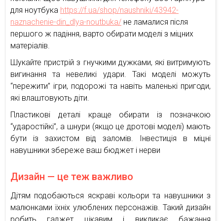
для ноутбука
https://f.ua/shop/naushniki/43942-
naznachenie-din_dlya-noutbuka/
не ламалися після
першого ж падіння, варто обирати моделі з міцних
матеріалів.
Шукайте пристрій з гнучкими дужками, які витримують
вигинання та невеликі удари. Такі моделі можуть
“пережити” ігри, подорожі та навіть маленькі пригоди,
які влаштовують діти.
Пластикові деталі краще обирати із позначкою
“ударостійкі”, а шнури (якщо це дротові моделі) мають
бути із захистом від заломів. Інвестиція в міцні
навушники збереже ваш бюджет і нерви
Дизайн — це теж важливо
Дітям подобаються яскраві кольори та навушники з
малюнками їхніх улюблених персонажів. Такий дизайн
робить гаджет цікавим і викликає бажання