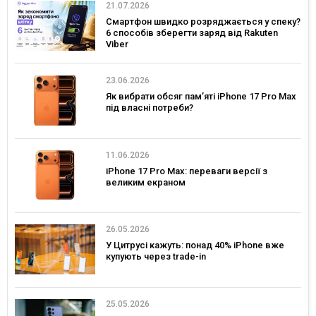
21.07.2026
Смартфон швидко розряджається у спеку?
6 способів зберегти заряд від Rakuten
Viber
23.06.2026
Як вибрати обсяг пам’яті iPhone 17 Pro Max
під власні потреби?
11.06.2026
iPhone 17 Pro Max: переваги версії з
великим екраном
26.05.2026
У Цитрусі кажуть: понад 40% iPhone вже
купують через trade-in
25.05.2026