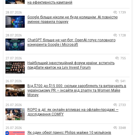
на ефективність кампаній
28.07.2026
1739
Google більше ніколи не буде колишнім: AI повністю
змінює правила пошуку
28.07.2026
1728
ChatGPT більше не чат-бот: OpenAI готує головного
конкурента Google і Microsoft
27.07.2026
755
Найбільший інвестиційний форум країни: встигніть
придбати квиток на Lviv Invest Forum
26.07.2026
541
Від $700 до $15 000: скільки заробляють та витрачають в
українському PR — інсайти від znamy та Women Make
Money
25.07.2026
2733
ROPO в дії: як онлайн впливає на офлайн-продажі —
дослідження COMFY
25.07.2026
3348
Як один оберт приніс Philips майже 10 мільйонів