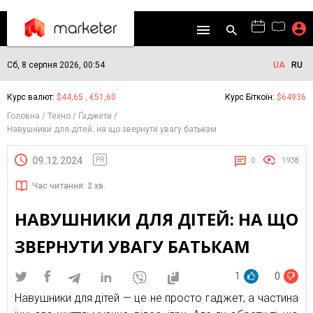
Сб, 8 серпня 2026, 00:54
UA
RU
Курс валют:
$44,65 , €51,60
Курс Біткоїн:
$64936
Головна
Техно
Ґаджети
Навушники для дітей: на що звернути увагу батькам
09.12.2024
PR
0
1938
Час читання: 2 хв.
НАВУШНИКИ ДЛЯ ДІТЕЙ: НА ЩО
ЗВЕРНУТИ УВАГУ БАТЬКАМ
1
0
Навушники для дітей — це не просто гаджет, а частина