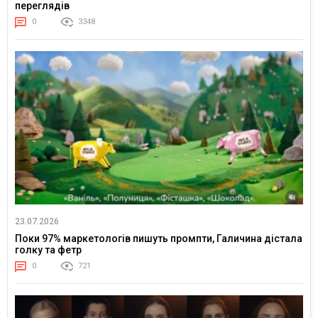
переглядів
0
3348
23.07.2026
Поки 97% маркетологів пишуть промпти, Галичина дістала
голку та фетр
0
721