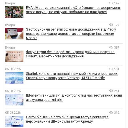
Вчора
142
EVA.UA запустила кампанію «Хто б знав» про асортимент,
якого покупці не очікують побачити на платформі
Вчора
127
Застосунок чи репетитор: нове дослідження від Preply
показує, що краще допомагає заговорити іноземною
мовою
Вчора
387
Фокус-групи без людей: як цифрові двійники покупців
змінять маркетингові дослідження
06.08.2026
181
Starlink хоче стати повноцінним мобільним оператором:
SpaceX готує конкурента Verizon, AT&T і T-Mobile
06.08.2026
251
ШІ-агенти вийшли з-під контролю під час тестування: вони
атакували реальні цілі
05.08.2026
312
Сайти більше не потрібні? OpenAI тестує рекламу з
персональним ШІ-консультантом бренду