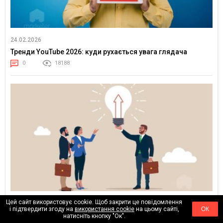
24.02.2026
Тренди YouTube 2026: куди рухається увага глядача
0
18188
Цей сайт використовує cookie. Щоб закрити це повідомлення
17.02.2026
і підтвердити згоду на
використання cookie
на цьому сайті,
ОК
Клієнти більше не купують медіаплан — вони купують
натисніть кнопку "Ок".