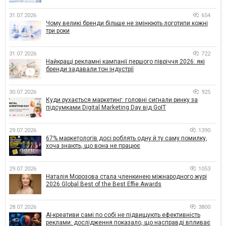
31.07.2026
654
Чому великі бренди більше не змінюють логотипи кожні
три роки
31.07.2026
722
Найкращі рекламні кампанії першого півріччя 2026: які
бренди задавали тон індустрії
30.07.2026
925
Куди рухається маркетинг: головні сигнали ринку за
підсумками Digital Marketing Day від GoIT
29.07.2026
1390
67% маркетологів досі роблять одну й ту саму помилку,
хоча знають, що вона не працює
29.07.2026
1053
Наталія Морозова стала членкинею міжнародного журі
2026 Global Best of the Best Effie Awards
28.07.2026
3800
AI-креативи самі по собі не підвищують ефективність
реклами: дослідження показало, що насправді впливає