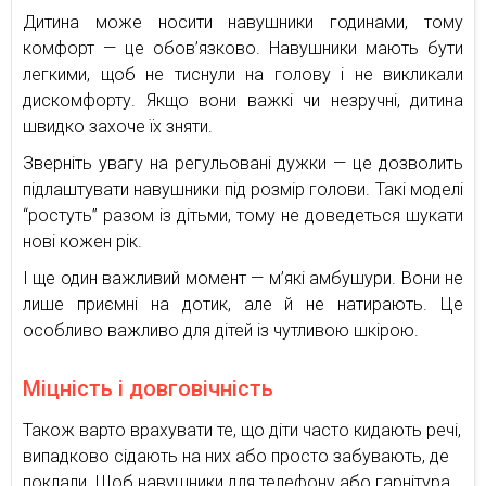
Дитина може носити навушники годинами, тому
комфорт — це обов’язково. Навушники мають бути
легкими, щоб не тиснули на голову і не викликали
дискомфорту. Якщо вони важкі чи незручні, дитина
швидко захоче їх зняти.
Зверніть увагу на регульовані дужки — це дозволить
підлаштувати навушники під розмір голови. Такі моделі
“ростуть” разом із дітьми, тому не доведеться шукати
нові кожен рік.
І ще один важливий момент — м’які амбушури. Вони не
лише приємні на дотик, але й не натирають. Це
особливо важливо для дітей із чутливою шкірою.
Міцність і довговічність
Також варто врахувати те, що діти часто кидають речі,
випадково сідають на них або просто забувають, де
поклали. Щоб навушники для телефону або гарнітура