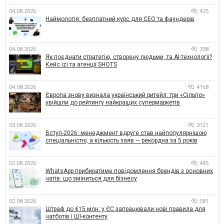
04.08.2026
425
Наймологія: безплатний курс для CEO та фаундерів
04.08.2026
338
Як поєднати стратегію, створену людьми, та AI-технології?
Кейс izi та агенції SHOTS
04.08.2026
4168
Європа знову визнала український ритейл: три «Сільпо»
увійшли до рейтингу найкращих супермаркетів
03.08.2026
3121
Вступ-2026: менеджмент вдруге став найпопулярнішою
спеціальністю, а кількість заяв — рекордна за 5 років
02.08.2026
445
WhatsApp прибиратиме повідомлення брендів з основних
чатів: що зміниться для бізнесу
02.08.2026
581
Штраф до €15 млн: у ЄС запрацювали нові правила для
чатботів і ШІ-контенту