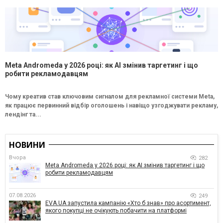
Meta Andromeda у 2026 році: як AI змінив таргетинг і що
робити рекламодавцям
Чому креатив став ключовим сигналом для рекламної системи Meta,
як працює первинний відбір оголошень і навіщо узгоджувати рекламу,
лендінг та...
НОВИНИ
Вчора
282
Meta Andromeda у 2026 році: як AI змінив таргетинг і що
робити рекламодавцям
07.08.2026
249
EVA.UA запустила кампанію «Хто б знав» про асортимент,
якого покупці не очікують побачити на платформі