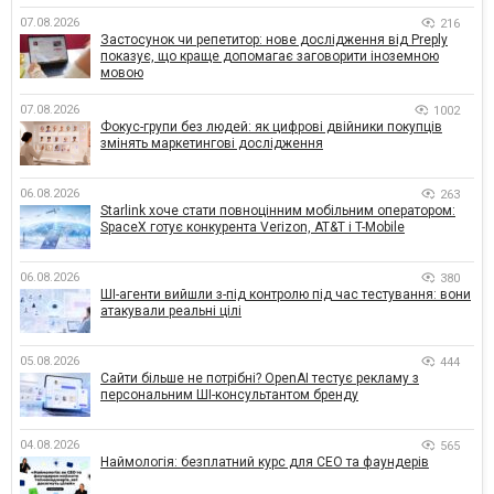
07.08.2026
216
Застосунок чи репетитор: нове дослідження від Preply
показує, що краще допомагає заговорити іноземною
мовою
07.08.2026
1002
Фокус-групи без людей: як цифрові двійники покупців
змінять маркетингові дослідження
06.08.2026
263
Starlink хоче стати повноцінним мобільним оператором:
SpaceX готує конкурента Verizon, AT&T і T-Mobile
06.08.2026
380
ШІ-агенти вийшли з-під контролю під час тестування: вони
атакували реальні цілі
05.08.2026
444
Сайти більше не потрібні? OpenAI тестує рекламу з
персональним ШІ-консультантом бренду
04.08.2026
565
Наймологія: безплатний курс для CEO та фаундерів