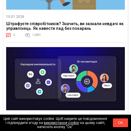
10.01.2026
Штрафуєте співробітників? Значить, ви зазнали невдачі як
управлінець. Як навести лад без покарань
0
12881
08.01.2026
Цей сайт використовує cookie. Щоб закрити це повідомлення
і підтвердити згоду на
використання cookie
на цьому сайті,
ОК
Тренди Retention-маркетингу у 2026 році: як AI, CDP і
натисніть кнопку "Ок".
омніканальність змінюють підхід