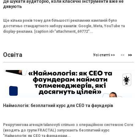
Де шукати аудиторію, коли класичні інструменти вже не
дивують
Ще кілька років тому для більшості рекламних кампаній було
достатньо стандартного набору каналів: Google, Meta, YouTube та
display-реклама. [caption id="attachment_69772"...
Освіта
Усі статті >>
Наймологія: безплатний курс для CEO та фаундерів
Рекрутингова агенція talanovyti спільно з операційною системою Core
(входять до групи FRACTAL) запускають безплатний курс
"Наймологія: як СEO та фаундерам...