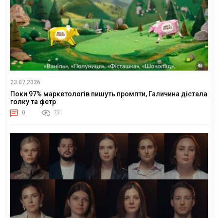
23.07.2026
Поки 97% маркетологів пишуть промпти, Галичина дістала
голку та фетр
0
731