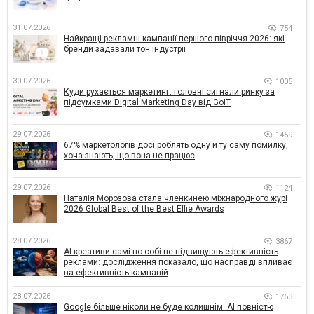
31.07.2026
754
Найкращі рекламні кампанії першого півріччя 2026: які
бренди задавали тон індустрії
30.07.2026
1005
Куди рухається маркетинг: головні сигнали ринку за
підсумками Digital Marketing Day від GoIT
29.07.2026
1459
67% маркетологів досі роблять одну й ту саму помилку,
хоча знають, що вона не працює
29.07.2026
1124
Наталія Морозова стала членкинею міжнародного журі
2026 Global Best of the Best Effie Awards
28.07.2026
3867
AI-креативи самі по собі не підвищують ефективність
реклами: дослідження показало, що насправді впливає
на ефективність кампаній
28.07.2026
1753
Google більше ніколи не буде колишнім: AI повністю