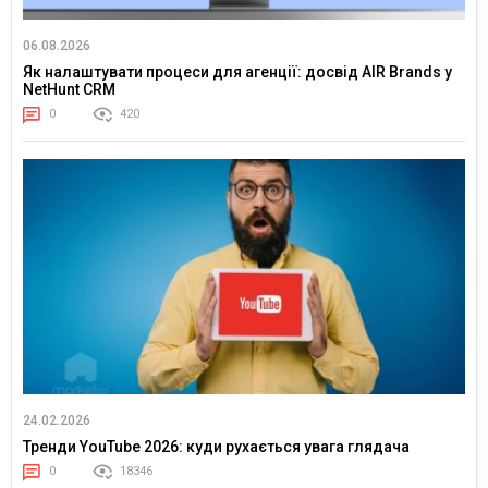
06.08.2026
Як налаштувати процеси для агенції: досвід AIR Brands у
NetHunt CRM
0
420
24.02.2026
Тренди YouTube 2026: куди рухається увага глядача
0
18346