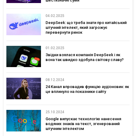
шестизначні суми
04.02.2025
DeepSeek: що треба знати про китайський
штучний інтелект, який загрожує
перевернути ринок
01.02.2025
Звідки взялася компанія DeepSeek і як
вона так швидко здобула світову славу?
08.12.2024
24 Канал впровадив функцію аудіоновин: як
це вплинуло на показники сайту
25.10.2024
Google випускає технологію нанесення
водяних знаків на текст, згенерований
штучним інтелектом