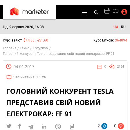
Нд, 9 серпня 2026, 16:38
UA
RU
Курс валют:
$44,65 , €51,60
Курс Біткоїн:
$64894
Головна
Техно
Футуризм
Головний конкурент Tesla представив свій новий електрокар: FF 91
04.01.2017
0
2124
Час читання: 1.1 хв.
ГОЛОВНИЙ КОНКУРЕНТ TESLA
ПРЕДСТАВИВ СВІЙ НОВИЙ
ЕЛЕКТРОКАР: FF 91
2
0