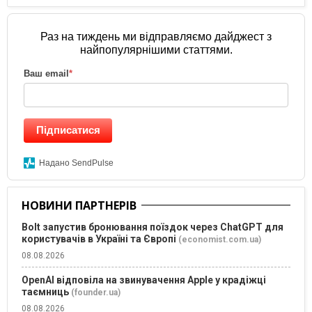
Раз на тиждень ми відправляємо дайджест з
найпопулярнішими статтями.
Ваш email
*
Підписатися
Надано SendPulse
НОВИНИ ПАРТНЕРІВ
Bolt запустив бронювання поїздок через ChatGPT для
користувачів в Україні та Європі
(economist.com.ua)
08.08.2026
OpenAI відповіла на звинувачення Apple у крадіжці
таємниць
(founder.ua)
08.08.2026