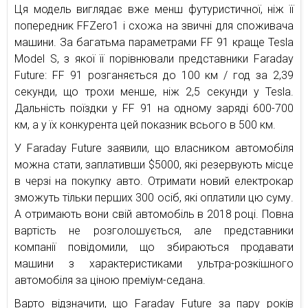
Ця модель виглядає вже менш футуристичної, ніж її
попередник FFZero1 і схожа на звичні для споживача
машини. За багатьма параметрами FF 91 краще Tesla
Model S, з якої її порівнювали представники Faraday
Future: FF 91 розганяється до 100 км / год за 2,39
секунди, що трохи менше, ніж 2,5 секунди у Tesla.
Дальність поїздки у FF 91 на одному заряді 600-700
км, а у їх конкурента цей показник всього в 500 км.
У Faraday Future заявили, що власником автомобіля
можна стати, заплативши $5000, які резервують місце
в черзі на покупку авто. Отримати новий електрокар
зможуть тільки перших 300 осіб, які оплатили цю суму.
А отримають вони свій автомобіль в 2018 році. Повна
вартість не розголошується, але представники
компанії повідомили, що збираються продавати
машини з характеристиками ультра-розкішного
автомобіля за ціною преміум-седана.
Варто відзначити, що Faraday Future за пару років