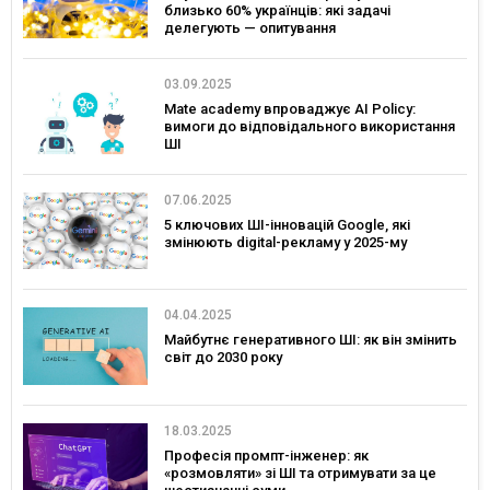
близько 60% українців: які задачі
делегують — опитування
03.09.2025
Mate academy впроваджує AI Policy:
вимоги до відповідального використання
ШІ
07.06.2025
5 ключових ШІ-інновацій Google, які
змінюють digital-рекламу у 2025-му
04.04.2025
Майбутнє генеративного ШІ: як він змінить
світ до 2030 року
18.03.2025
Професія промпт-інженер: як
«розмовляти» зі ШІ та отримувати за це