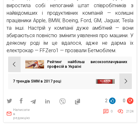
виростила собі непоганий штат співробітників з
найвідоміших і продуктивних компаній — колишні
працівники Apple, BMW, Boeing, Ford, GM, Jaguar, Tesla
та інші. Настрій у компанії дуже амбітний — вони
збираються повністю змінити уявлення про машини. У
деякому роді їм це вдалося, адже не дарма їх
електрокар — FFZero1 — прозвали Бетмобілем.
Рейтинг найбільш високооплачуваних
Навігація
професій в Україні
записів
7 трендів SMM в 2017 році
2
0
Написати
0
2124
в
редакцію