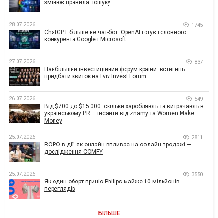
змінює правила пошуку
28.07.2026
1745
ChatGPT більше не чат-бот: OpenAI готує головного
конкурента Google і Microsoft
27.07.2026
837
Найбільший інвестиційний форум країни: встигніть
придбати квиток на Lviv Invest Forum
26.07.2026
549
Від $700 до $15 000: скільки заробляють та витрачають в
українському PR — інсайти від znamy та Women Make
Money
25.07.2026
2811
ROPO в дії: як онлайн впливає на офлайн-продажі —
дослідження COMFY
25.07.2026
3550
Як один оберт приніс Philips майже 10 мільйонів
переглядів
БІЛЬШЕ