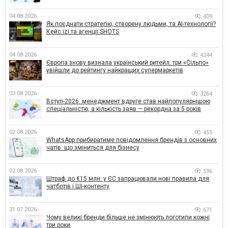
04.08.2026
409
Як поєднати стратегію, створену людьми, та AI-технології?
Кейс izi та агенції SHOTS
04.08.2026
4244
Європа знову визнала український ритейл: три «Сільпо»
увійшли до рейтингу найкращих супермаркетів
03.08.2026
3264
Вступ-2026: менеджмент вдруге став найпопулярнішою
спеціальністю, а кількість заяв — рекордна за 5 років
02.08.2026
455
WhatsApp прибиратиме повідомлення брендів з основних
чатів: що зміниться для бізнесу
02.08.2026
596
Штраф до €15 млн: у ЄС запрацювали нові правила для
чатботів і ШІ-контенту
31.07.2026
671
Чому великі бренди більше не змінюють логотипи кожні
три роки