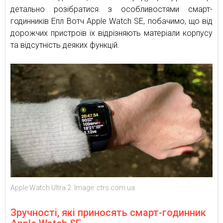
детально розібратися з особливостями смарт-
годинників Епл Вотч Apple Watch SE, побачимо, що від
дорожчих пристроїв їх відрізняють матеріали корпусу
та відсутність деяких функцій.
Apple Watch Ultra 2. Image: ctrs.com.ua
Зручності, які приносять смарт-годинник