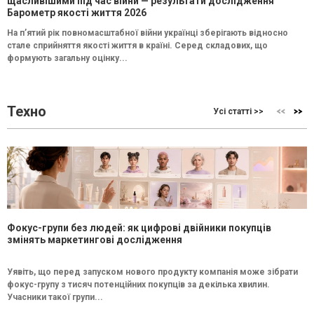
щасливішими під час війни — результати дослідження
Барометр якості життя 2026
На п’ятий рік повномасштабної війни українці зберігають відносно
стале сприйняття якості життя в країні. Серед складових, що
формують загальну оцінку...
Техно
Усі статті >>
Фокус-групи без людей: як цифрові двійники покупців
змінять маркетингові дослідження
Уявіть, що перед запуском нового продукту компанія може зібрати
фокус-групу з тисяч потенційних покупців за декілька хвилин.
Учасники такої групи...