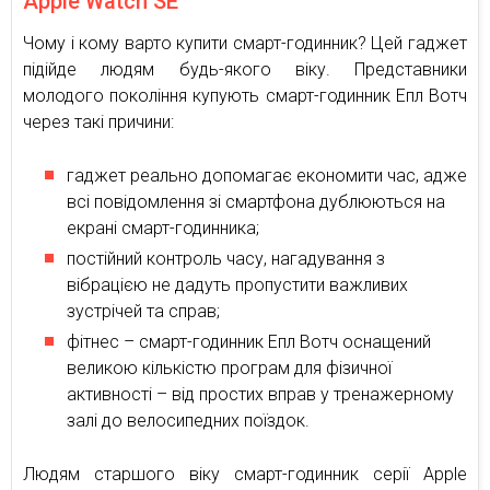
Apple Watch SE
Чому і кому варто купити смарт-годинник? Цей гаджет
підійде людям будь-якого віку. Представники
молодого покоління купують смарт-годинник Епл Вотч
через такі причини:
гаджет реально допомагає економити час, адже
всі повідомлення зі смартфона дублюються на
екрані смарт-годинника;
постійний контроль часу, нагадування з
вібрацією не дадуть пропустити важливих
зустрічей та справ;
фітнес – смарт-годинник Епл Вотч оснащений
великою кількістю програм для фізичної
активності – від простих вправ у тренажерному
залі до велосипедних поїздок.
Людям старшого віку смарт-годинник серії Apple