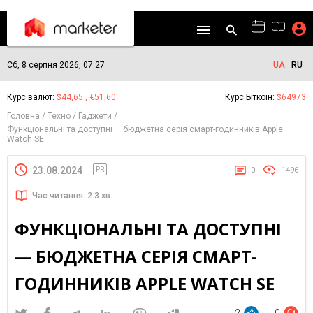
Сб, 8 серпня 2026, 07:27
UA
RU
Курс валют:
$44,65 , €51,60
Курс Біткоїн:
$64973
Головна
Техно
Ґаджети
Функціональні та доступні — бюджетна серія смарт-годинників Apple
Watch SE
23.08.2024
PR
0
1496
Час читання: 2.3 хв.
ФУНКЦІОНАЛЬНІ ТА ДОСТУПНІ
— БЮДЖЕТНА СЕРІЯ СМАРТ-
ГОДИННИКІВ APPLE WATCH SE