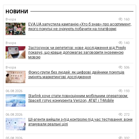
НОВИНИ
Вчора
160
EVA.UA запустила кампанію «Хто б знав» про асортимент,
якого покупці не очікують побачити на платформі
Вчора
140
Застосунок чи репетитор: нове дослідження від Preply
показує, що краще допомагає заговорити іноземною
мовою
Вчора
506
Фокус-групи без людей: як цифрові двійники покупців
змінять маркетингові дослідження
06.08.2026
193
Starlink хоче стати повноцінним мобільним оператором:
SpaceX готує конкурента Verizon, AT&T і T-Mobile
06.08.2026
272
ШІ-агенти вийшли з-під контролю під час тестування: вони
атакували реальні цілі
05.08.2026
332