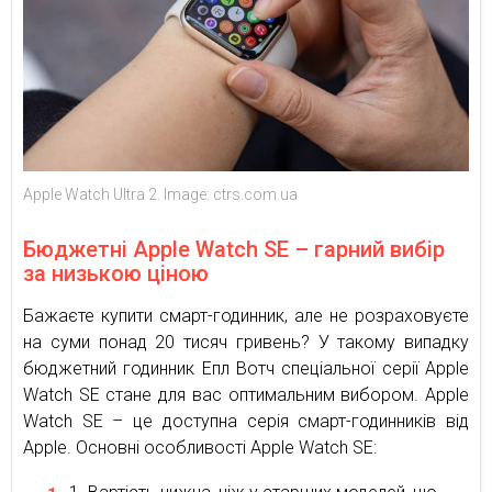
Apple Watch Ultra 2. Image: ctrs.com.ua
Бюджетні Apple Watch SE – гарний вибір
за низькою ціною
Бажаєте купити смарт-годинник, але не розраховуєте
на суми понад 20 тисяч гривень? У такому випадку
бюджетний годинник Епл Вотч спеціальної серії Apple
Watch SE стане для вас оптимальним вибором. Apple
Watch SE – це доступна серія смарт-годинників від
Apple. Основні особливості Apple Watch SE: