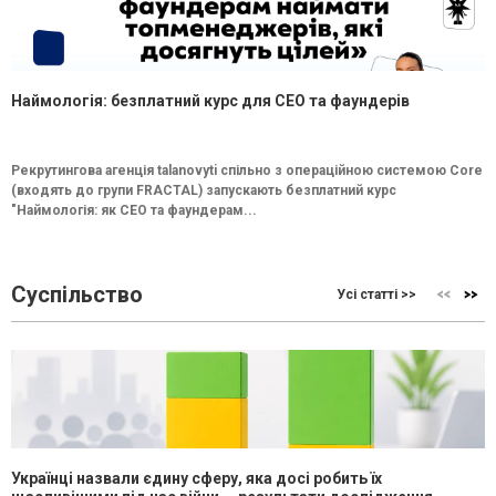
Наймологія: безплатний курс для CEO та фаундерів
Рекрутингова агенція talanovyti спільно з операційною системою Core
(входять до групи FRACTAL) запускають безплатний курс
"Наймологія: як СEO та фаундерам...
Суспільство
Усі статті >>
Українці назвали єдину сферу, яка досі робить їх