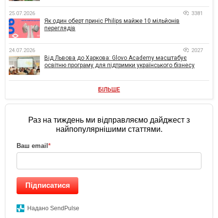
25.07.2026
3381
Як один оберт приніс Philips майже 10 мільйонів
переглядів
24.07.2026
2027
Від Львова до Харкова: Glovo Academy масштабує
освітню програму для підтримки українського бізнесу
БІЛЬШЕ
Раз на тиждень ми відправляємо дайджест з
найпопулярнішими статтями.
Ваш email
*
Підписатися
Надано SendPulse