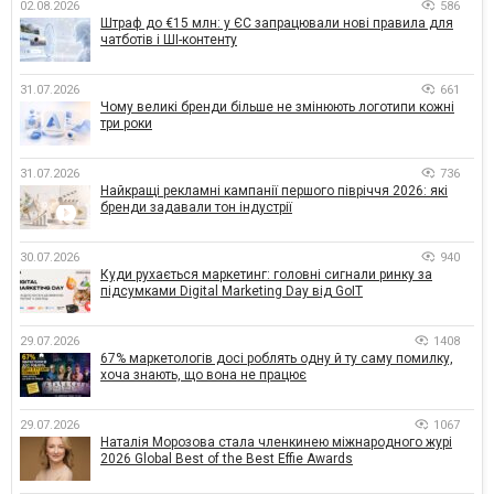
02.08.2026
586
Штраф до €15 млн: у ЄС запрацювали нові правила для
чатботів і ШІ-контенту
31.07.2026
661
Чому великі бренди більше не змінюють логотипи кожні
три роки
31.07.2026
736
Найкращі рекламні кампанії першого півріччя 2026: які
бренди задавали тон індустрії
30.07.2026
940
Куди рухається маркетинг: головні сигнали ринку за
підсумками Digital Marketing Day від GoIT
29.07.2026
1408
67% маркетологів досі роблять одну й ту саму помилку,
хоча знають, що вона не працює
29.07.2026
1067
Наталія Морозова стала членкинею міжнародного журі
2026 Global Best of the Best Effie Awards