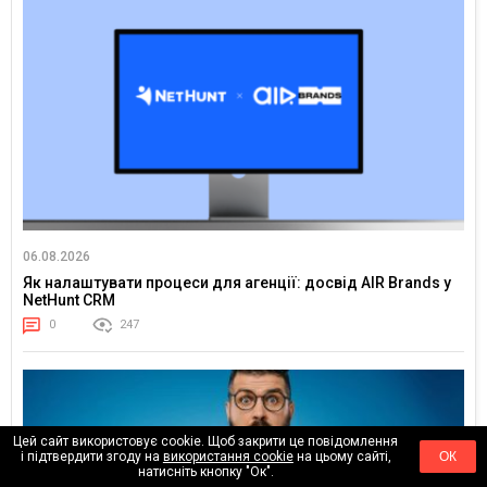
06.08.2026
Як налаштувати процеси для агенції: досвід AIR Brands у
NetHunt CRM
0
247
Цей сайт використовує cookie. Щоб закрити це повідомлення
і підтвердити згоду на
використання cookie
на цьому сайті,
ОК
натисніть кнопку "Ок".