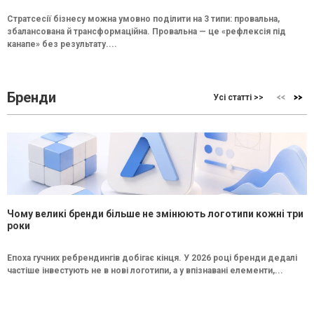
Стратсесії бізнесу можна умовно поділити на 3 типи: провальна,
збалансована й трансформаційна. Провальна — це «рефлексія під
канапе» без результату....
Бренди
Усі статті >>
Чому великі бренди більше не змінюють логотипи кожні три
роки
Епоха гучних ребрендингів добігає кінця. У 2026 році бренди дедалі
частіше інвестують не в нові логотипи, а у впізнавані елементи,...