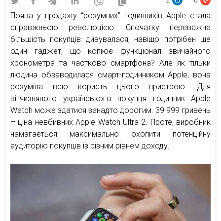
2
0
Поява у продажу “розумних” годинників Apple стала
справжньою революцією. Спочатку переважна
більшість покупців дивувалася, навіщо потрібен ще
один гаджет, що копіює функціонал звичайного
хронометра та частково смартфона? Але як тільки
людина обзаводилася смарт-годинником Apple, вона
розуміла всю користь цього пристрою. Для
вітчизняного українського покупця годинник Apple
Watch може здатися занадто дорогим. 39 999 гривень
– ціна невбивних Apple Watch Ultra 2. Проте, виробник
намагається максимально охопити потенційну
аудиторію покупців із різним рівнем доходу.