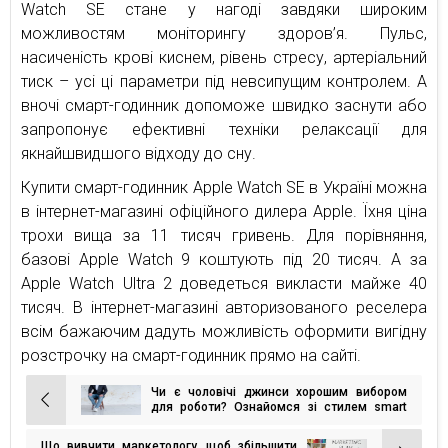
Watch SE стане у нагоді завдяки широким
можливостям моніторингу здоров’я. Пульс,
насиченість крові киснем, рівень стресу, артеріальний
тиск – усі ці параметри під невсипущим контролем. А
вночі смарт-годинник допоможе швидко заснути або
запропонує ефективні техніки релаксації для
якнайшвидшого відходу до сну.
Купити смарт-годинник Apple Watch SE в Україні можна
в інтернет-магазині офіційного дилера Apple. Їхня ціна
трохи вища за 11 тисяч гривень. Для порівняння,
базові Apple Watch 9 коштують під 20 тисяч. А за
Apple Watch Ultra 2 доведеться викласти майже 40
тисяч. В інтернет-магазині авторизованого реселера
всім бажаючим дадуть можливість оформити вигідну
розстрочку на смарт-годинник прямо на сайті.
Чи є чоловічі джинси хорошим вибором
Навігація
для роботи? Ознайомся зі стилем smart
casual
записів
Що вивчити маркетологу, щоб збільшити