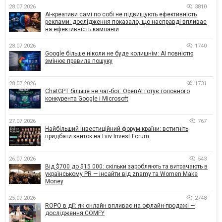
28.07.2026
3810
AI-креативи самі по собі не підвищують ефективність
реклами: дослідження показало, що насправді впливає
на ефективність кампаній
28.07.2026
1740
Google більше ніколи не буде колишнім: AI повністю
змінює правила пошуку
28.07.2026
1731
ChatGPT більше не чат-бот: OpenAI готує головного
конкурента Google і Microsoft
27.07.2026
767
Найбільший інвестиційний форум країни: встигніть
придбати квиток на Lviv Invest Forum
26.07.2026
543
Від $700 до $15 000: скільки заробляють та витрачають в
українському PR — інсайти від znamy та Women Make
Money
25.07.2026
2748
ROPO в дії: як онлайн впливає на офлайн-продажі —
дослідження COMFY