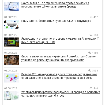
Сайти більше не потрібні? OpenAI тестує рекламу з
персональним ШІ-консультантом бренду
04.08.2026
457
Наймологія: безплатний курс для CEO та фаундерів
04.08.2026
353
Як поєднати стратегію, створену людьми, та AI-технології?
Кейс izi та агенції SHOTS
04.08.2026
4180
Європа знову визнала український ритейл: три «Сільпо»
увійшли до рейтингу найкращих супермаркетів
03.08.2026
3133
Вступ-2026: менеджмент вдруге став найпопулярнішою
спеціальністю, а кількість заяв — рекордна за 5 років
02.08.2026
446
WhatsApp прибиратиме повідомлення брендів з основних
чатів: що зміниться для бізнесу