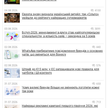
04.08.2026
4150
Європа знову визнала український ритейл: три «Сільпо»
увійшли до рейтингу найкращих супермаркетів
03.08.2026
3091
Вступ-2026: менеджмент вдруге став найпопулярнішою
спеціальністю, а кількість заяв — рекордна за 5 років
02.08.2026
440
WhatsApp прибиратиме повідомлення брендів з основних
чатів: що зміниться для бізнесу
02.08.2026
576
Штраф до €15 млн: у ЄС запрацювали нові правила для
чатботів і ШІ-контенту
31.07.2026
650
Чому великі бренди більше не змінюють логотипи кожні
три роки
31.07.2026
713
Найкращі рекламні кампанії першого півріччя 2026: які