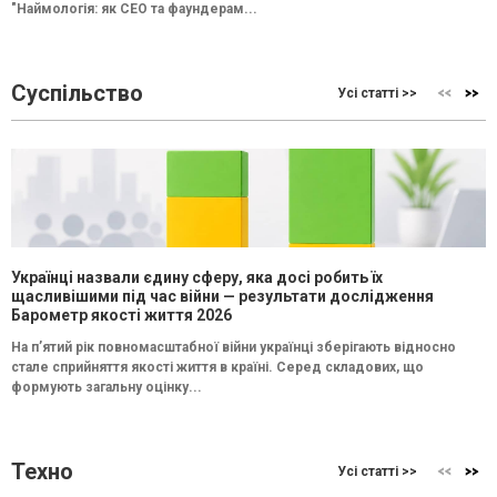
"Наймологія: як СEO та фаундерам...
Суспільство
Усі статті >>
Українці назвали єдину сферу, яка досі робить їх
щасливішими під час війни — результати дослідження
Барометр якості життя 2026
На п’ятий рік повномасштабної війни українці зберігають відносно
стале сприйняття якості життя в країні. Серед складових, що
формують загальну оцінку...
Техно
Усі статті >>