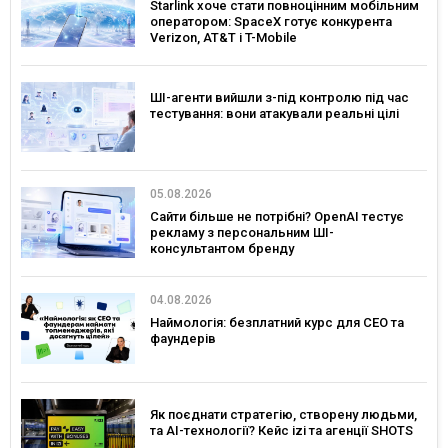
Starlink хоче стати повноцінним мобільним
оператором: SpaceX готує конкурента
Verizon, AT&T і T-Mobile
ШІ-агенти вийшли з-під контролю під час
тестування: вони атакували реальні цілі
05.08.2026
Сайти більше не потрібні? OpenAI тестує
рекламу з персональним ШІ-
консультантом бренду
04.08.2026
Наймологія: безплатний курс для CEO та
фаундерів
Як поєднати стратегію, створену людьми,
та AI-технології? Кейс izi та агенції SHOTS