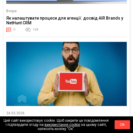
Вчора
Як налаштувати процеси для агенції: досвід AIR Brands у
NetHunt CRM
0
168
24.02.2026
Тренди YouTube 2026: куди рухається увага глядача
Цей сайт використовує cookie. Щоб закрити це повідомлення
і підтвердити згоду на
використання cookie
на цьому сайті,
ОК
0
18167
натисніть кнопку "Ок".