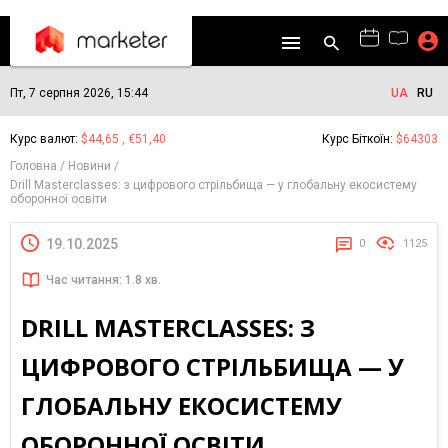
Пт, 7 серпня 2026, 15:44
UA
RU
Курс валют:
$44,65 , €51,40
Курс Біткоїн:
$64303
Головна
Новини
Drill Masterclasses: з цифрового стрільбища — у глобальну екосистему
оборонної освіти
19.10.2025
0
1125
Час читання: 1.8 хв.
DRILL MASTERCLASSES: З
ЦИФРОВОГО СТРІЛЬБИЩА — У
ГЛОБАЛЬНУ ЕКОСИСТЕМУ
ОБОРОННОЇ ОСВІТИ