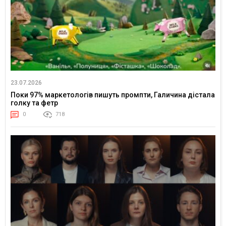
23.07.2026
Поки 97% маркетологів пишуть промпти, Галичина дістала
голку та фетр
0
718