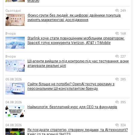
мовою
Сьогодні
249
Фокус-групи без людей: як цифрові двійники покупців
змінять маркетингові дослідження
Вчора
168
Starlink хоче стати повноцінним мобільним оператором:
SpaceX готує конкурента Verizon, AT&T і T-Mobile
Вчора
227
ШІ-агенти вийшли з-під контролю під час тестування: вони
атакували реальні цілі
05.08.2026
285
Сайти більше не потрібні? OpenAI тестує рекламу з
персональним ШІ-консультантом бренду
04.08.2026
395
Наймологія: безплатний курс для CEO та фаундерів
04.08.2026
324
Як поєднати стратегію, створену людьми, та AI-технології?
Кейс izi та агенції SHOTS