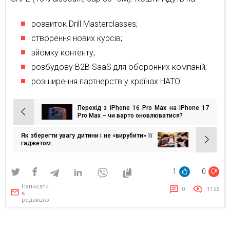
розвиток Drill Masterclasses;
створення нових курсів;
зйомку контенту;
розбудову B2B SaaS для оборонних компаній;
розширення партнерств у країнах НАТО.
Перехід з iPhone 16 Pro Max на iPhone 17
Навігація
Pro Max – чи варто оновлюватися?
записів
Як зберегти увагу дитини і не «вирубити» її
гаджетом
1
0
Написати
0
1125
в
редакцію