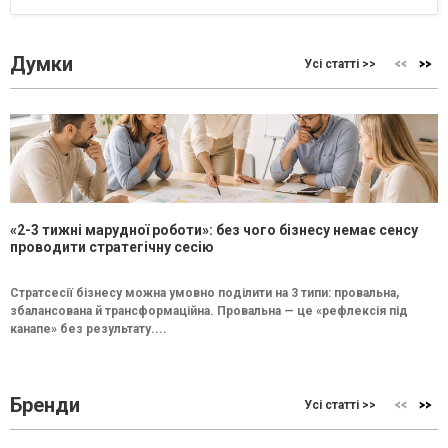
Думки
Усі статті >>
«2-3 тижні марудної роботи»: без чого бізнесу немає сенсу
проводити стратегічну сесію
Стратсесії бізнесу можна умовно поділити на 3 типи: провальна,
збалансована й трансформаційна. Провальна — це «рефлексія під
канапе» без результату....
Бренди
Усі статті >>