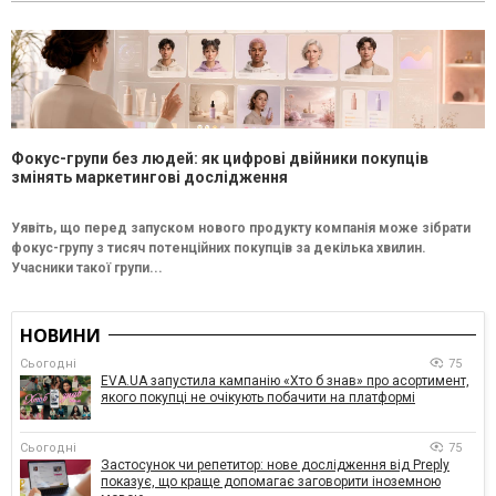
Фокус-групи без людей: як цифрові двійники покупців
змінять маркетингові дослідження
Уявіть, що перед запуском нового продукту компанія може зібрати
фокус-групу з тисяч потенційних покупців за декілька хвилин.
Учасники такої групи...
НОВИНИ
Сьогодні
75
EVA.UA запустила кампанію «Хто б знав» про асортимент,
якого покупці не очікують побачити на платформі
Сьогодні
75
Застосунок чи репетитор: нове дослідження від Preply
показує, що краще допомагає заговорити іноземною