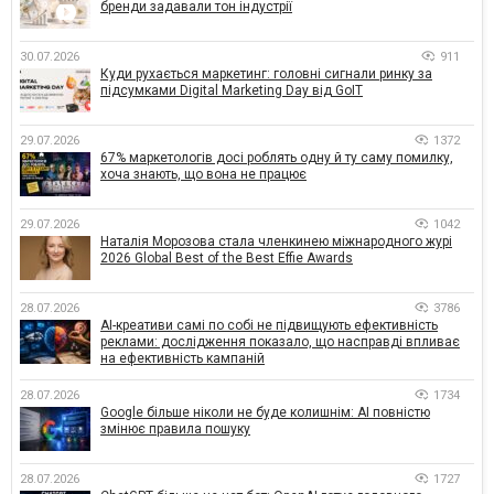
бренди задавали тон індустрії
30.07.2026
911
Куди рухається маркетинг: головні сигнали ринку за
підсумками Digital Marketing Day від GoIT
29.07.2026
1372
67% маркетологів досі роблять одну й ту саму помилку,
хоча знають, що вона не працює
29.07.2026
1042
Наталія Морозова стала членкинею міжнародного журі
2026 Global Best of the Best Effie Awards
28.07.2026
3786
AI-креативи самі по собі не підвищують ефективність
реклами: дослідження показало, що насправді впливає
на ефективність кампаній
28.07.2026
1734
Google більше ніколи не буде колишнім: AI повністю
змінює правила пошуку
28.07.2026
1727