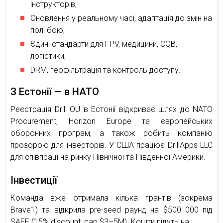
інструкторів;
Оновлення у реальному часі, адаптація до змін на
полі бою;
Єдині стандарти для FPV, медицини, CQB,
логістики;
DRM, геофільтрація та контроль доступу.
З Естонії — в НАТО
Реєстрація Drill OÜ в Естонії відкриває шлях до NATO
Procurement, Horizon Europe та європейських
оборонних програм, а також робить компанію
прозорою для інвесторів. У США працює DrillApps LLC
для співпраці на ринку Північної та Південної Америки.
Інвестиції
Команда вже отримала кілька грантів (зокрема
Brave1) та відкрила pre-seed раунд на $500 000 під
SAFE (15% discount, cap $3–5M). Кошти підуть на: