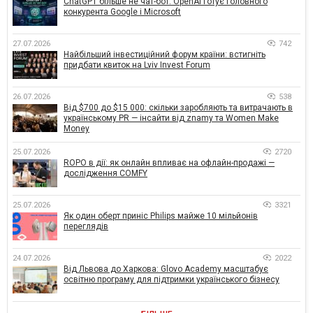
ChatGPT більше не чат-бот: OpenAI готує головного
конкурента Google і Microsoft
27.07.2026
742
Найбільший інвестиційний форум країни: встигніть
придбати квиток на Lviv Invest Forum
26.07.2026
538
Від $700 до $15 000: скільки заробляють та витрачають в
українському PR — інсайти від znamy та Women Make
Money
25.07.2026
2720
ROPO в дії: як онлайн впливає на офлайн-продажі —
дослідження COMFY
25.07.2026
3321
Як один оберт приніс Philips майже 10 мільйонів
переглядів
24.07.2026
2022
Від Львова до Харкова: Glovo Academy масштабує
освітню програму для підтримки українського бізнесу