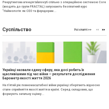
Рекрутингова агенція talanovyti спільно з операційною системою Core
(входять до групи FRACTAL) запускають безплатний курс
"Наймологія: як СEO та фаундерам...
Суспільство
Усі статті >>
Українці назвали єдину сферу, яка досі робить їх
щасливішими під час війни — результати дослідження
Барометр якості життя 2026
На п’ятий рік повномасштабної війни українці зберігають відносно
стале сприйняття якості життя в країні. Серед складових, що
формують загальну оцінку...