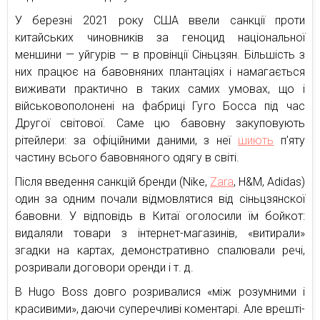
У березні 2021 року США ввели санкції проти
китайських чиновників за геноцид національної
меншини — уйгурів — в провінції Сіньцзян. Більшість з
них працює на бавовняних плантаціях і намагається
виживати практично в таких самих умовах, що і
військовополонені на фабриці Гуго Босса під час
Другої світової. Саме цю бавовну закуповують
рітейлери: за офіційними даними, з неї
шиють
п’яту
частину всього бавовняного одягу в світі.
Після введення санкцій бренди (Nike,
Zara
, H&M, Adidas)
один за одним почали відмовлятися від сіньцзянскої
бавовни. У відповідь в Китаї оголосили їм бойкот:
видаляли товари з інтернет-магазинів, «витирали»
згадки на картах, демонстративно спалювали речі,
розривали договори оренди і т. д.
В Hugo Boss довго розривалися «між розумними і
красивими», даючи суперечливі коментарі. Але врешті-