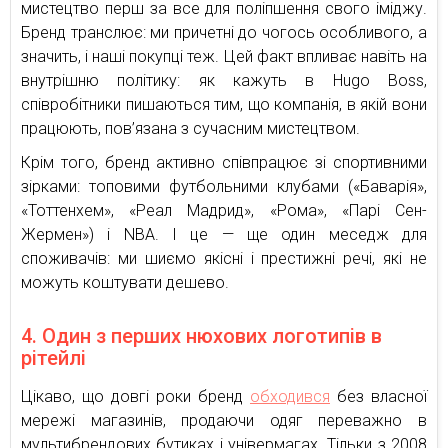
мистецтво перш за все для поліпшення свого іміджу.
Бренд транслює: ми причетні до чогось особливого, а
значить, і наші покупці теж. Цей факт впливає навіть на
внутрішню політику: як кажуть в Hugo Boss,
співробітники пишаються тим, що компанія, в якій вони
працюють, пов’язана з сучасним мистецтвом.
Крім того, бренд активно співпрацює зі спортивними
зірками: топовими футбольними клубами («Баварія»,
«Тоттенхем», «Реал Мадрид», «Рома», «Парі Сен-
Жермен») і NBA. І це — ще один меседж для
споживачів: ми шиємо якісні і престижні речі, які не
можуть коштувати дешево.
4. Один з перших нюхових логотипів в
рітейлі
Цікаво, що довгі роки бренд
обходився
без власної
мережі магазинів, продаючи одяг переважно в
мультибрендових бутиках і універмагах. Тільки з 2008