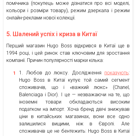
помічника (покупець може дізнатися про всі моделі,
кольори і розміри товару), режим дзеркала і режим
онлайн-реклами нової колекції.
5. Шалений успіх і криза в Китаї
Перший магазин Hugo Boss відкрився в Китаї ще в
1994 році, і цей ринок став ключовим для зростання
компанії. Причин популярності марки кілька:
Любов до люксу. Дослідження
показують
:
Hugo Boss в Китаї купує той самий сегмент
споживачів, що і «важкий люкс» (Chanel,
Balenciaga і Dior). І це — незважаючи на те, що
іноземні товари обкладаються високим
податком на імпорт. Хоча бренд двічі знижував
ціни в китайських магазинах, вони все одно
залишилися вищими, ніж в Європі. Але
споживачів це не бентежить: Hugo Boss в Китаї