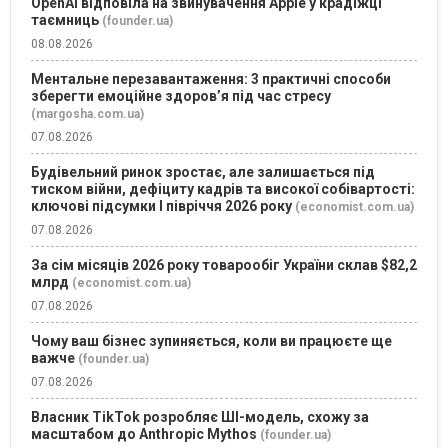
OpenAI відповіла на звинувачення Apple у крадіжці
таємниць
(founder.ua)
08.08.2026
Ментальне перезавантаження: 3 практичні способи
зберегти емоційне здоров’я під час стресу
(margosha.com.ua)
07.08.2026
Будівельний ринок зростає, але залишається під
тиском війни, дефіциту кадрів та високої собівартості:
ключові підсумки І півріччя 2026 року
(economist.com.ua)
07.08.2026
За сім місяців 2026 року товарообіг України склав $82,2
млрд
(economist.com.ua)
07.08.2026
Чому ваш бізнес зупиняється, коли ви працюєте ще
важче
(founder.ua)
07.08.2026
Власник TikTok розробляє ШІ-модель, схожу за
масштабом до Anthropic Mythos
(founder.ua)