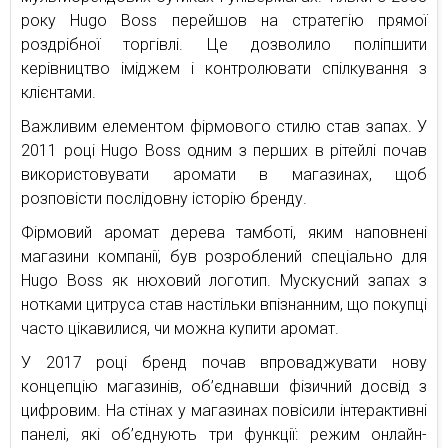
року Hugo Boss перейшов на стратегію прямої
роздрібної торгівлі. Це дозволило поліпшити
керівництво іміджем і контролювати спілкування з
клієнтами.
Важливим елементом фірмового стилю став запах. У
2011 році Hugo Вoss одним з перших в рітейлі почав
використовувати аромати в магазинах, щоб
розповісти послідовну історію бренду.
Фірмовий аромат дерева тамботі, яким наповнені
магазини компанії, був розроблений спеціально для
Hugo Boss як нюховий логотип. Мускусний запах з
нотками цитруса став настільки впізнанним, що покупці
часто цікавилися, чи можна купити аромат.
У 2017 році бренд почав впроваджувати нову
концепцію магазинів, об’єднавши фізичний досвід з
цифровим. На стінах у магазинах повісили інтерактивні
панелі, які об’єднують три функції: режим онлайн-