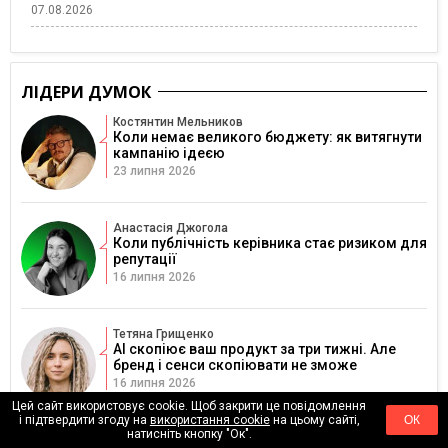
07.08.2026
ЛІДЕРИ ДУМОК
Костянтин Мельников
Коли немає великого бюджету: як витягнути
кампанію ідеєю
23 липня 2026
Анастасія Джогола
Коли публічність керівника стає ризиком для
репутації
16 липня 2026
Тетяна Грищенко
AI скопіює ваш продукт за три тижні. Але
бренд і сенси скопіювати не зможе
16 липня 2026
Цей сайт використовує cookie. Щоб закрити це повідомлення
і підтвердити згоду на
використання cookie
на цьому сайті,
ОК
натисніть кнопку "Ок".
Юлія Віщук