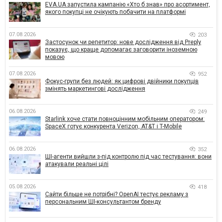
EVA.UA запустила кампанію «Хто б знав» про асортимент,
якого покупці не очікують побачити на платформі
07.08.2026
203
Застосунок чи репетитор: нове дослідження від Preply
показує, що краще допомагає заговорити іноземною
мовою
07.08.2026
952
Фокус-групи без людей: як цифрові двійники покупців
змінять маркетингові дослідження
06.08.2026
249
Starlink хоче стати повноцінним мобільним оператором:
SpaceX готує конкурента Verizon, AT&T і T-Mobile
06.08.2026
352
ШІ-агенти вийшли з-під контролю під час тестування: вони
атакували реальні цілі
05.08.2026
418
Сайти більше не потрібні? OpenAI тестує рекламу з
персональним ШІ-консультантом бренду