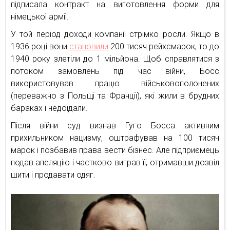
підписала контракт на виготовлення форми для
німецької армії.
У той період доходи компанії стрімко росли. Якщо в
1936 році вони
становили
200 тисяч рейхсмарок, то до
1940 року злетіли до 1 мільйона. Щоб справлятися з
потоком замовлень під час війни, Босс
використовував працю військовополонених
(переважно з Польщі та Франції), які жили в брудних
бараках і недоїдали.
Після війни суд визнав Гуго Босса активним
прихильником нацизму, оштрафував на 100 тисяч
марок і позбавив права вести бізнес. Але підприємець
подав апеляцію і частково виграв її, отримавши дозвіл
шити і продавати одяг.