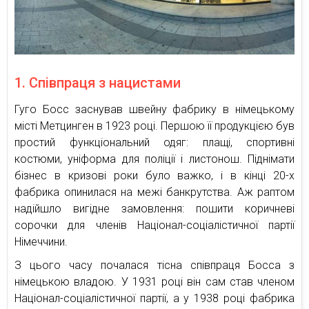
1. Співпраця з нацистами
Гуго Босс заснував швейну фабрику в німецькому
місті Метцинген в 1923 році. Першою її продукцією був
простий функціональний одяг: плащі, спортивні
костюми, уніформа для поліції і листонош. Піднімати
бізнес в кризові роки було важко, і в кінці 20-х
фабрика опинилася на межі банкрутства. Аж раптом
надійшло вигідне замовлення: пошити коричневі
сорочки для членів Націонал-соціалістичної партії
Німеччини.
З цього часу почалася тісна співпраця Босса з
німецькою владою. У 1931 році він сам став членом
Націонал-соціалістичної партії, а у 1938 році фабрика