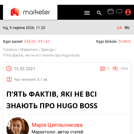
Нд, 9 серпня 2026, 11:20
UA
RU
Курс валют:
$44,65 , €51,60
Курс Біткоїн:
$64835
Головна
Маркетинг
Бренди
П’ять фактів, які не всі знають про Hugo Boss
15.05.2021
0
5954
Час читання: 6.1 хв.
П’ЯТЬ ФАКТІВ, ЯКІ НЕ ВСІ
ЗНАЮТЬ ПРО HUGO BOSS
Марія Ципльонкова
Маркетолог, автор статей