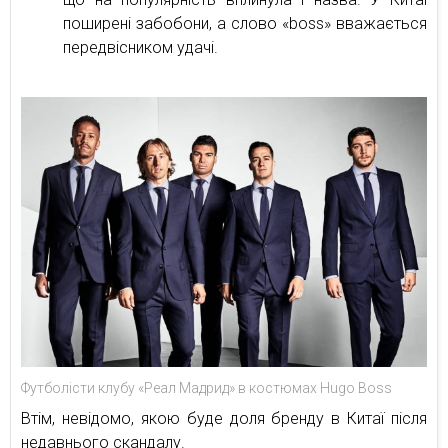
поширені забобони, а слово «boss» вважається
передвісником удачі.
Футболісти клубу «Реал Мадрид» в костюмах Hugo Boss
Втім, невідомо, якою буде доля бренду в Китаї після
недавнього скандалу.