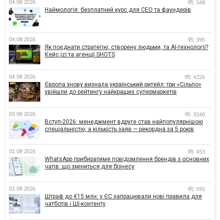
04.08.2026
548
Наймологія: безплатний курс для CEO та фаундерів
04.08.2026
395
Як поєднати стратегію, створену людьми, та AI-технології?
Кейс izi та агенції SHOTS
04.08.2026
4226
Європа знову визнала український ритейл: три «Сільпо»
увійшли до рейтингу найкращих супермаркетів
03.08.2026
3240
Вступ-2026: менеджмент вдруге став найпопулярнішою
спеціальністю, а кількість заяв — рекордна за 5 років
02.08.2026
453
WhatsApp прибиратиме повідомлення брендів з основних
чатів: що зміниться для бізнесу
02.08.2026
595
Штраф до €15 млн: у ЄС запрацювали нові правила для
чатботів і ШІ-контенту