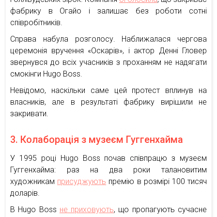
фабрику в Огайо і залишає без роботи сотні
співробітників.
Справа набула розголосу. Наближалася чергова
церемонія вручення «Оскарів», і актор Денні Гловер
звернувся до всіх учасників з проханням не надягати
смокінги Hugo Boss.
Невідомо, наскільки саме цей протест вплинув на
власників, але в результаті фабрику вирішили не
закривати.
3. Колаборація з музеєм Гуггенхайма
У 1995 році Hugo Boss почав співпрацю з музеєм
Гуггенхайма: раз на два роки талановитим
художникам
присуджують
премію в розмірі 100 тисяч
доларів.
В Hugo Boss
не приховують
, що пропагують сучасне