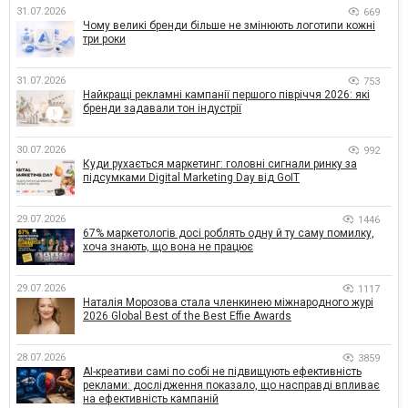
31.07.2026
669
Чому великі бренди більше не змінюють логотипи кожні
три роки
31.07.2026
753
Найкращі рекламні кампанії першого півріччя 2026: які
бренди задавали тон індустрії
30.07.2026
992
Куди рухається маркетинг: головні сигнали ринку за
підсумками Digital Marketing Day від GoIT
29.07.2026
1446
67% маркетологів досі роблять одну й ту саму помилку,
хоча знають, що вона не працює
29.07.2026
1117
Наталія Морозова стала членкинею міжнародного журі
2026 Global Best of the Best Effie Awards
28.07.2026
3859
AI-креативи самі по собі не підвищують ефективність
реклами: дослідження показало, що насправді впливає
на ефективність кампаній