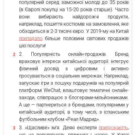
популярний серед заможної молоді до 35 років
(в Європі покупці на 15-20 років старше). Часто
вони вибирають найдорожчі продукти,
наприклад, пошиття костюмів на замовлення, яке
обходиться в 2-3 тисячі євро. У 2019-му на Китай
припадало
більше половини світових продажів
цієї послуги!
Популярність онлайн-продажів. Бренд
враховує інтереси китайської аудиторії: інтегрує
фізичний досвід з цифровим і активно
просувається в соціальних мережах. Наприклад,
запускає ігри з пошуку подарунків на популярній
платформі WeChat, влаштовує тематичні онлайн-
заходи, співпрацює з блогерами-мільйонниками.
А ще — партнериться з брендами, популярними у
китайській аудиторії, в тому числі, з іспанським
футбольним клубом «Реал Мадрид».
«Щасливе» ім’я. Деякі експерти
припускають
,
що на популярність вплинула і назва. У Китаї