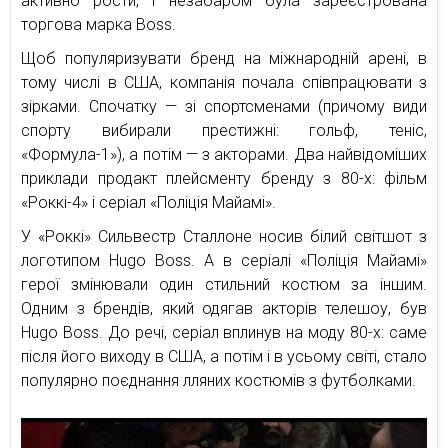
активно рости, і незабаром була зареєстрована
торгова марка Boss.
Щоб популяризувати бренд на міжнародній арені, в
тому числі в США, компанія почала співпрацювати з
зірками. Спочатку — зі спортсменами (причому види
спорту вибирали престижні: гольф, теніс,
«Формула-1»), а потім — з акторами. Два найвідоміших
приклади продакт плейсменту бренду з 80-х: фільм
«Роккі-4» і серіал «Поліція Майамі».
У «Роккі» Сильвестр Сталлоне носив білий світшот з
логотипом Hugo Boss. А в серіалі «Поліція Майамі»
герої змінювали один стильний костюм за іншим.
Одним з брендів, який одягав акторів телешоу, був
Hugo Boss. До речі, серіал вплинув на моду 80-х: саме
після його виходу в США, а потім і в усьому світі, стало
популярно поєднання лляних костюмів з футболками.