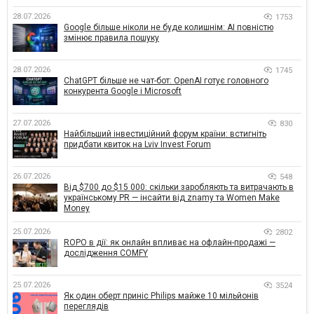
28.07.2026
1753
Google більше ніколи не буде колишнім: AI повністю
змінює правила пошуку
28.07.2026
1745
ChatGPT більше не чат-бот: OpenAI готує головного
конкурента Google і Microsoft
27.07.2026
830
Найбільший інвестиційний форум країни: встигніть
придбати квиток на Lviv Invest Forum
26.07.2026
548
Від $700 до $15 000: скільки заробляють та витрачають в
українському PR — інсайти від znamy та Women Make
Money
25.07.2026
2802
ROPO в дії: як онлайн впливає на офлайн-продажі —
дослідження COMFY
25.07.2026
3524
Як один оберт приніс Philips майже 10 мільйонів
переглядів