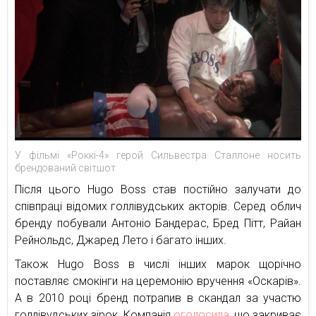
У фільмі «Роккі-4» герой Сильвестра Сталлоне носить
брендований світшот
Після цього Hugo Boss став постійно залучати до
співпраці відомих голлівудських акторів. Серед облич
бренду побували Антоніо Бандерас, Бред Пітт, Райан
Рейнольдс, Джаред Лето і багато інших.
Також Hugo Boss в числі інших марок щорічно
поставляє смокінги на церемонію вручення «Оскарів».
А в 2010 році бренд потрапив в скандал за участю
голлівудських зірок. Компанія
оголосила
, що закриває