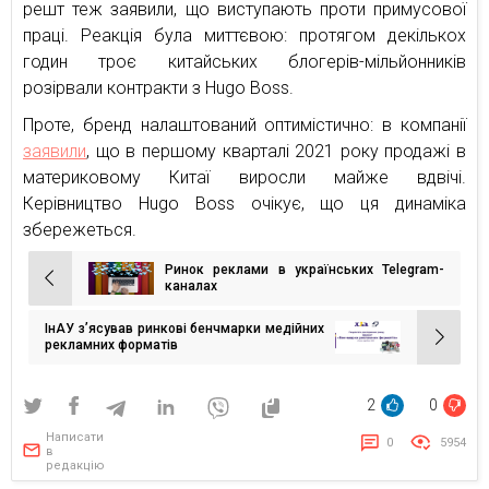
решт теж заявили, що виступають проти примусової
праці. Реакція була миттєвою: протягом декількох
годин троє китайських блогерів-мільйонників
розірвали контракти з Hugo Boss.
Проте, бренд налаштований оптимістично: в компанії
заявили
, що в першому кварталі 2021 року продажі в
материковому Китаї виросли майже вдвічі.
Керівництво Hugo Boss очікує, що ця динаміка
збережеться.
Ринок реклами в українських Telegram-
Навігація
каналах
записів
ІнАУ з’ясував ринкові бенчмарки медійних
рекламних форматів
2
0
Написати
0
5954
в
редакцію