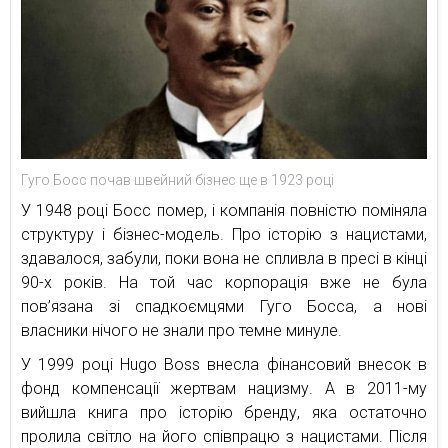
Гуго Босс почав швейний бізнес ще в 1923 році
У 1948 році Босс помер, і компанія повністю поміняла
структуру і бізнес-модель. Про історію з нацистами,
здавалося, забули, поки вона не спливла в пресі в кінці
90-х років. На той час корпорація вже не була
пов’язана зі спадкоємцями Гуго Босса, а нові
власники нічого не знали про темне минуле.
У 1999 році Hugo Boss внесла фінансовий внесок в
фонд компенсації жертвам нацизму. А в 2011-му
вийшла книга про історію бренду, яка остаточно
пролила світло на його співпрацю з нацистами. Після