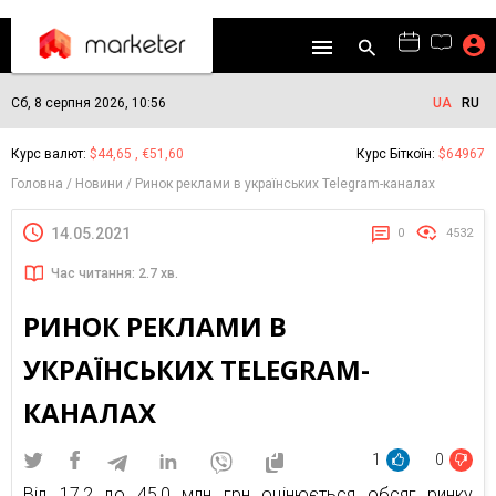
Сб, 8 серпня 2026, 10:56
UA
RU
Курс валют:
$44,65 , €51,60
Курс Біткоїн:
$64967
Головна
Новини
Ринок реклами в українських Telegram-каналах
14.05.2021
0
4532
Час читання: 2.7 хв.
РИНОК РЕКЛАМИ В
УКРАЇНСЬКИХ TELEGRAM-
КАНАЛАХ
1
0
Від 17,2 до 45,0 млн грн оцінюється обсяг ринку