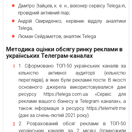
Дмитро Зайцев, к. е. н., візіонер сервісу Telega.in,
провідний активний піар;
Андрій Свириденко, керівник відділу аналітики
Telega;
Люман Сейдаметов, аналітик Telega
Методика оцінки обсягу ринку реклами в
українських Телеграм-каналах
Сформовано ТОП-50 українських каналів за
кількістю активної аудиторії (кількістю
переглядів), в яких були рекламні пости. В якості
основного джерела використовувалися дані
ресурсу https://telega.com.ua «Сервіс для
реклами вашого бізнесу в Telegram каналах», а
також інформація з ресурсу https://telemetr.me
(дані за січень-лютий 2021 року).
Розрахований обсяг реклами в ТОП-50
українських каналів за 2 місяці (помножили