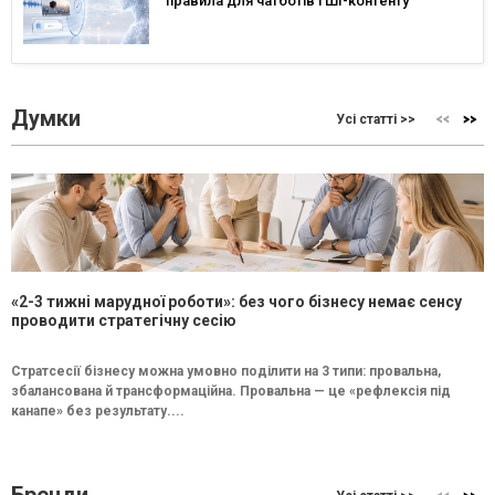
правила для чатботів і ШІ-контенту
Думки
Усі статті >>
«2-3 тижні марудної роботи»: без чого бізнесу немає сенсу
проводити стратегічну сесію
Стратсесії бізнесу можна умовно поділити на 3 типи: провальна,
збалансована й трансформаційна. Провальна — це «рефлексія під
канапе» без результату....