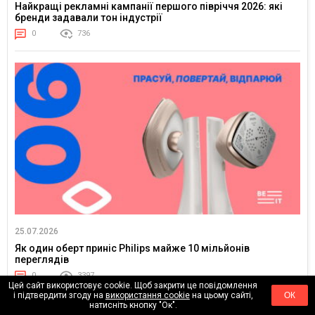
Найкращі рекламні кампанії першого півріччя 2026: які
бренди задавали тон індустрії
0
736
25.07.2026
Як один оберт приніс Philips майже 10 мільйонів
переглядів
0
3397
Цей сайт використовує cookie. Щоб закрити це повідомлення
і підтвердити згоду на
використання cookie
на цьому сайті,
ОК
натисніть кнопку "Ок".