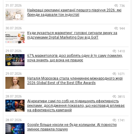
31.07.2026
736
Найкращі рекламні кампанії першого півріччя 2026: які
бренди задавали тон індустрії
30.07.2026
944
Куди рухається маркетинг: головні сигнали ринку за
підсумками Digital Marketing Day від GoIT
29.07.2026
1410
67% маркетологів досі роблять одну й ту саму помилку,
хоча знають, що вона не працює
29.07.2026
1071
Наталія Морозова стала членкинею міжнародного журі
2026 Global Best of the Best Effie Awards
28.07.2026
3815
AI-креативи самі по собі не підвищують ефективність
реклами: дослідження показало, що насправді впливає
на ефективність кампаній
28.07.2026
1741
Google більше ніколи не буде колишнім: AI повністю
змінює правила пошуку