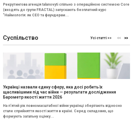
Рекрутингова агенція talanovyti спільно з операційною системою Core
(входять до групи FRACTAL) запускають безплатний курс
"Наймологія: як СEO та фаундерам...
Суспільство
Усі статті >>
Українці назвали єдину сферу, яка досі робить їх
щасливішими під час війни — результати дослідження
Барометр якості життя 2026
На п’ятий рік повномасштабної війни українці зберігають відносно
стале сприйняття якості життя в країні. Серед складових, що
формують загальну оцінку...