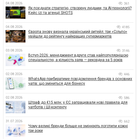
04.08.2026
361
Як поєднати стратегію, створену людьми, та AI-технології?
Кейс izi та агенції SHOTS
04.08.2026
4185
Європа знову визнала український ритейл: три «Сільпо»
увійшли до рейтингу найкращих супермаркетів
03.08.2026
3146
Вступ-2026: менеджмент вдруге став найпопулярнішою
спеціальністю, а кількість заяв — рекордна за 5 років
02.08.2026
446
WhatsApp прибиратиме повідомлення брендів з основних
чатів: що зміниться для бізнесу
02.08.2026
586
Штраф до €15 млн: у ЄС запрацювали нові правила для
чатботів і ШІ-контенту
31.07.2026
662
Чому великі бренди більше не змінюють логотипи кожні
три роки