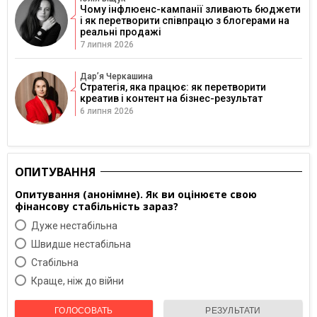
Чому інфлюенс-кампанії зливають бюджети
і як перетворити співпрацю з блогерами на
реальні продажі
7 липня 2026
Дарʼя Черкашина
Стратегія, яка працює: як перетворити
креатив і контент на бізнес-результат
6 липня 2026
ОПИТУВАННЯ
Опитування (анонімне). Як ви оцінюєте свою
фінансову стабільність зараз?
Дуже нестабільна
Швидше нестабільна
Cтабільна
Краще, ніж до війни
ГОЛОСОВАТЬ
РЕЗУЛЬТАТИ