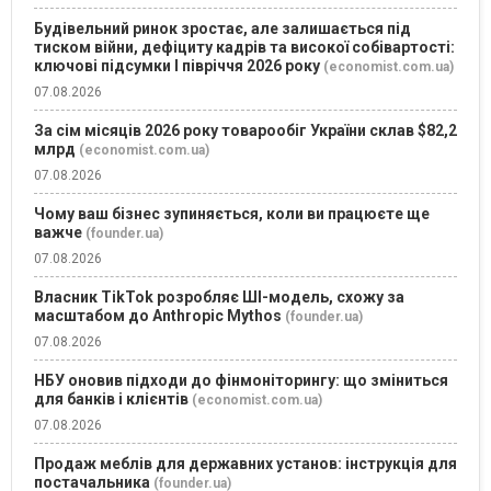
Будівельний ринок зростає, але залишається під
тиском війни, дефіциту кадрів та високої собівартості:
ключові підсумки І півріччя 2026 року
(economist.com.ua)
07.08.2026
За сім місяців 2026 року товарообіг України склав $82,2
млрд
(economist.com.ua)
07.08.2026
Чому ваш бізнес зупиняється, коли ви працюєте ще
важче
(founder.ua)
07.08.2026
Власник TikTok розробляє ШІ-модель, схожу за
масштабом до Anthropic Mythos
(founder.ua)
07.08.2026
НБУ оновив підходи до фінмоніторингу: що зміниться
для банків і клієнтів
(economist.com.ua)
07.08.2026
Продаж меблів для державних установ: інструкція для
постачальника
(founder.ua)