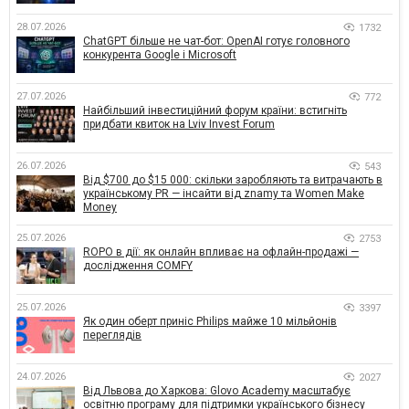
28.07.2026
1732
ChatGPT більше не чат-бот: OpenAI готує головного
конкурента Google і Microsoft
27.07.2026
772
Найбільший інвестиційний форум країни: встигніть
придбати квиток на Lviv Invest Forum
26.07.2026
543
Від $700 до $15 000: скільки заробляють та витрачають в
українському PR — інсайти від znamy та Women Make
Money
25.07.2026
2753
ROPO в дії: як онлайн впливає на офлайн-продажі —
дослідження COMFY
25.07.2026
3397
Як один оберт приніс Philips майже 10 мільйонів
переглядів
24.07.2026
2027
Від Львова до Харкова: Glovo Academy масштабує
освітню програму для підтримки українського бізнесу