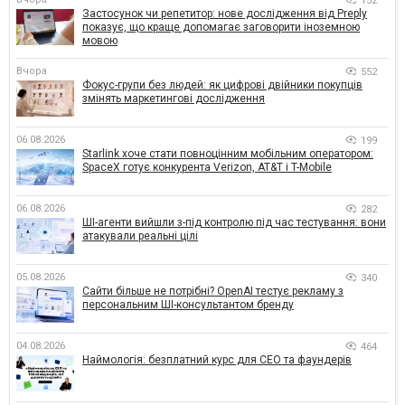
152
Застосунок чи репетитор: нове дослідження від Preply
показує, що краще допомагає заговорити іноземною
мовою
Вчора
552
Фокус-групи без людей: як цифрові двійники покупців
змінять маркетингові дослідження
06.08.2026
199
Starlink хоче стати повноцінним мобільним оператором:
SpaceX готує конкурента Verizon, AT&T і T-Mobile
06.08.2026
282
ШІ-агенти вийшли з-під контролю під час тестування: вони
атакували реальні цілі
05.08.2026
340
Сайти більше не потрібні? OpenAI тестує рекламу з
персональним ШІ-консультантом бренду
04.08.2026
464
Наймологія: безплатний курс для CEO та фаундерів