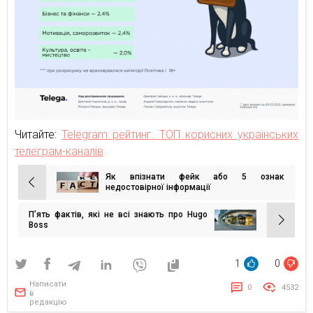
Читайте:
Telegram рейтинг. ТОП корисних українських
телеграм-каналів
Як впізнати фейк або 5 ознак
Навігація
недостовірної інформації
записів
П’ять фактів, які не всі знають про Hugo
Boss
1
0
Написати
0
4532
в
редакцію