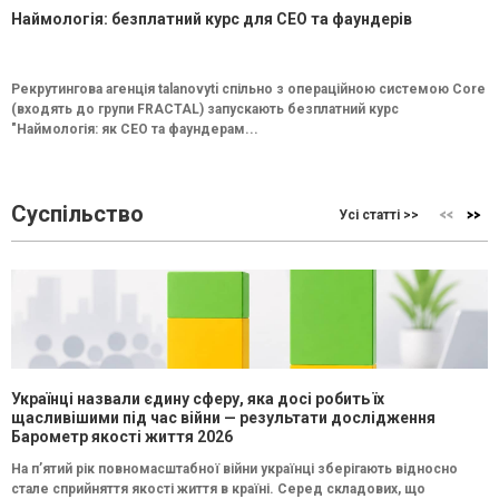
Наймологія: безплатний курс для CEO та фаундерів
Рекрутингова агенція talanovyti спільно з операційною системою Core
(входять до групи FRACTAL) запускають безплатний курс
"Наймологія: як СEO та фаундерам...
Суспільство
Усі статті >>
Українці назвали єдину сферу, яка досі робить їх
щасливішими під час війни — результати дослідження
Барометр якості життя 2026
На п’ятий рік повномасштабної війни українці зберігають відносно
стале сприйняття якості життя в країні. Серед складових, що