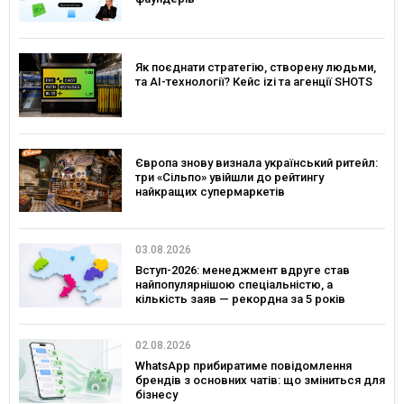
Як поєднати стратегію, створену людьми,
та AI-технології? Кейс izi та агенції SHOTS
Європа знову визнала український ритейл:
три «Сільпо» увійшли до рейтингу
найкращих супермаркетів
03.08.2026
Вступ-2026: менеджмент вдруге став
найпопулярнішою спеціальністю, а
кількість заяв — рекордна за 5 років
02.08.2026
WhatsApp прибиратиме повідомлення
брендів з основних чатів: що зміниться для
бізнесу