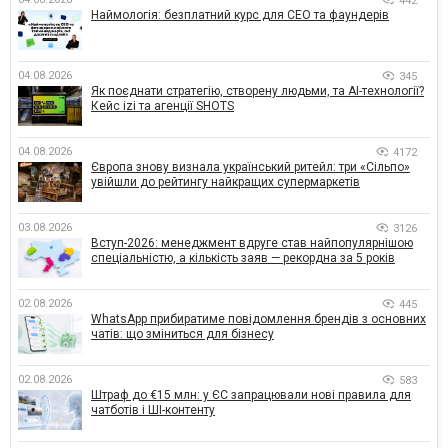
442
Наймологія: безплатний курс для CEO та фаундерів
04.08.2026
345
Як поєднати стратегію, створену людьми, та AI-технології?
Кейс izi та агенції SHOTS
04.08.2026
4172
Європа знову визнала український ритейл: три «Сільпо»
увійшли до рейтингу найкращих супермаркетів
03.08.2026
3126
Вступ-2026: менеджмент вдруге став найпопулярнішою
спеціальністю, а кількість заяв — рекордна за 5 років
02.08.2026
445
WhatsApp прибиратиме повідомлення брендів з основних
чатів: що зміниться для бізнесу
02.08.2026
583
Штраф до €15 млн: у ЄС запрацювали нові правила для
чатботів і ШІ-контенту