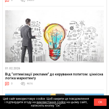
0
24609
01.02.2026
Від “оптимізації реклами” до керування попитом: ціннісна
логіка маркетингу
0
4616
Цей сайт використовує cookie. Щоб закрити це повідомлення
і підтвердити згоду на
використання cookie
на цьому сайті,
ОК
натисніть кнопку "Ок".