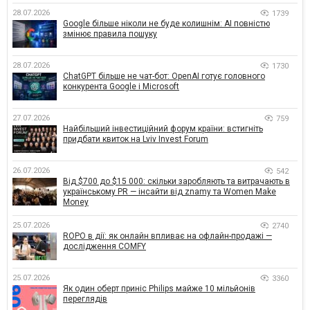
28.07.2026
1739
Google більше ніколи не буде колишнім: AI повністю
змінює правила пошуку
28.07.2026
1730
ChatGPT більше не чат-бот: OpenAI готує головного
конкурента Google і Microsoft
27.07.2026
759
Найбільший інвестиційний форум країни: встигніть
придбати квиток на Lviv Invest Forum
26.07.2026
542
Від $700 до $15 000: скільки заробляють та витрачають в
українському PR — інсайти від znamy та Women Make
Money
25.07.2026
2740
ROPO в дії: як онлайн впливає на офлайн-продажі —
дослідження COMFY
25.07.2026
3360
Як один оберт приніс Philips майже 10 мільйонів
переглядів