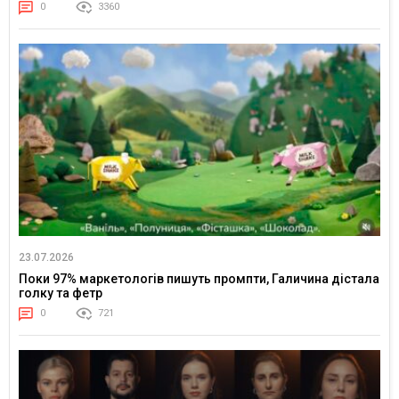
0
3360
23.07.2026
Поки 97% маркетологів пишуть промпти, Галичина дістала
голку та фетр
0
721