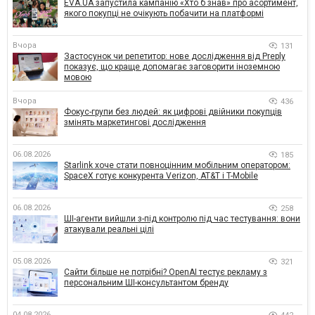
EVA.UA запустила кампанію «Хто б знав» про асортимент,
якого покупці не очікують побачити на платформі
Вчора
131
Застосунок чи репетитор: нове дослідження від Preply
показує, що краще допомагає заговорити іноземною
мовою
Вчора
436
Фокус-групи без людей: як цифрові двійники покупців
змінять маркетингові дослідження
06.08.2026
185
Starlink хоче стати повноцінним мобільним оператором:
SpaceX готує конкурента Verizon, AT&T і T-Mobile
06.08.2026
258
ШІ-агенти вийшли з-під контролю під час тестування: вони
атакували реальні цілі
05.08.2026
321
Сайти більше не потрібні? OpenAI тестує рекламу з
персональним ШІ-консультантом бренду
04.08.2026