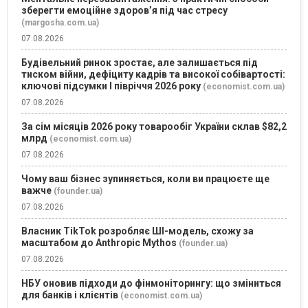
зберегти емоційне здоров’я під час стресу
(margosha.com.ua)
07.08.2026
Будівельний ринок зростає, але залишається під
тиском війни, дефіциту кадрів та високої собівартості:
ключові підсумки І півріччя 2026 року
(economist.com.ua)
07.08.2026
За сім місяців 2026 року товарообіг України склав $82,2
млрд
(economist.com.ua)
07.08.2026
Чому ваш бізнес зупиняється, коли ви працюєте ще
важче
(founder.ua)
07.08.2026
Власник TikTok розробляє ШІ-модель, схожу за
масштабом до Anthropic Mythos
(founder.ua)
07.08.2026
НБУ оновив підходи до фінмоніторингу: що зміниться
для банків і клієнтів
(economist.com.ua)