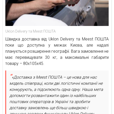
Uklon Delivery та Meest ПОШТА
Швидка доставка від Uklon Delivery та Meest ПОШТА
поки що доступна у межах Києва, але надалі
планується розширення географії. Вага замовлення не
має перевищувати 30 кг, а максимальні габарити
товару – 80х105х45.
«Доставка з Meest ПОШТА – це нова для нас
модель співпраці, коли дві логістичні компанії не
конкурують, а підсилюють одна одну. Наша мета
допомогти розвантажити один із найбільших
поштових операторів в Україні та зробити
доставку замовлень ще більш швидкою і
зручною завдяки функціоналу Uklon Delivery.