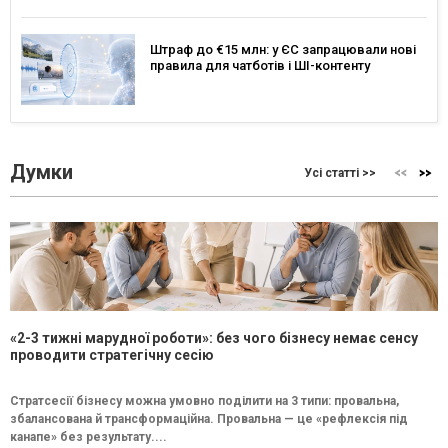
Штраф до €15 млн: у ЄС запрацювали нові
правила для чатботів і ШІ-контенту
Думки
Усі статті >>
«2-3 тижні марудної роботи»: без чого бізнесу немає сенсу
проводити стратегічну сесію
Стратсесії бізнесу можна умовно поділити на 3 типи: провальна,
збалансована й трансформаційна. Провальна — це «рефлексія під
канапе» без результату....