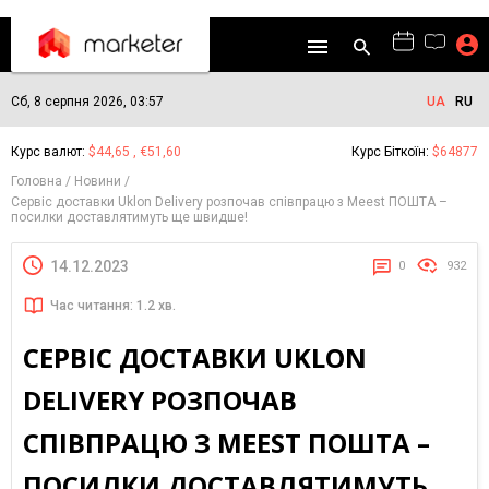
Сб, 8 серпня 2026, 03:57
UA
RU
Курс валют:
$44,65 , €51,60
Курс Біткоїн:
$64877
Головна
Новини
Сервіс доставки Uklon Delivery розпочав співпрацю з Meest ПОШТА –
посилки доставлятимуть ще швидше!
14.12.2023
0
932
Час читання: 1.2 хв.
СЕРВІС ДОСТАВКИ UKLON
DELIVERY РОЗПОЧАВ
СПІВПРАЦЮ З MEEST ПОШТА –
ПОСИЛКИ ДОСТАВЛЯТИМУТЬ