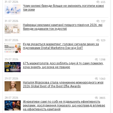
31.07.2026
655
Чому великі бренди більше не змінюють логотипи кожні
три роки
31.07.2026
727
Найкращі рекламні кампанії першого півріччя 2026: які
бренди задавали тон індустрії
30.07.2026
929
Куди рухається маркетинг: головні сигнали ринку за
підсумками Digital Marketing Day від GoIT
29.07.2026
1398
67% маркетологів досі роблять одну й ту саму помилку,
хоча знають, що вона не працює
29.07.2026
1060
Наталія Морозова стала членкинею міжнародного журі
2026 Global Best of the Best Effie Awards
28.07.2026
3805
AI-креативи самі по собі не підвищують ефективність
реклами: дослідження показало, що насправді впливає
на ефективність кампаній