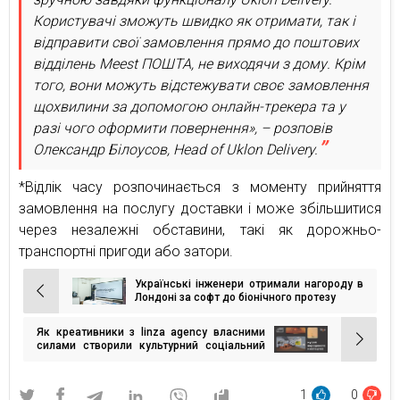
Користувачі зможуть швидко як отримати, так і
відправити свої замовлення прямо до поштових
відділень Meest ПОШТА, не виходячи з дому. Крім
того, вони можуть відстежувати своє замовлення
щохвилини за допомогою онлайн-трекера та у
разі чого оформити повернення», – розповів
Олександр Білоусов, Head of Uklon Delivery.
*Відлік часу розпочинається з моменту прийняття
замовлення на послугу доставки і може збільшитися
через незалежні обставини, такі як дорожньо-
транспортні пригоди або затори.
Українські інженери отримали нагороду в
Навігація
Лондоні за софт до біонічного протезу
записів
Як креативники з linza agency власними
силами створили культурний соціальний
проєкт у метавсесвіті та що з цього
вийшло
1
0