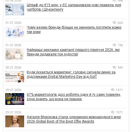
02.08.2026
586
Штраф до €15 млн: у ЄС запрацювали нові правила для
чатботів і ШІ-контенту
31.07.2026
662
Чому великі бренди більше не змінюють логотипи кожні
три роки
31.07.2026
736
Найкращі рекламні кампанії першого півріччя 2026: які
бренди задавали тон індустрії
30.07.2026
945
Куди рухається маркетинг: головні сигнали ринку за
підсумками Digital Marketing Day від GoIT
29.07.2026
1411
67% маркетологів досі роблять одну й ту саму помилку,
хоча знають, що вона не працює
29.07.2026
1071
Наталія Морозова стала членкинею міжнародного журі
2026 Global Best of the Best Effie Awards