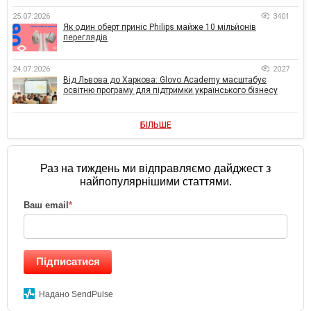
25.07.2026
3401
Як один оберт приніс Philips майже 10 мільйонів
переглядів
24.07.2026
2027
Від Львова до Харкова: Glovo Academy масштабує
освітню програму для підтримки українського бізнесу
БІЛЬШЕ
Раз на тиждень ми відправляємо дайджест з
найпопулярнішими статтями.
Ваш email
*
Підписатися
Надано SendPulse