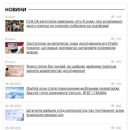
НОВИНИ
Вчора
169
EVA.UA запустила кампанію «Хто б знав» про асортимент,
якого покупці не очікують побачити на платформі
Вчора
152
Застосунок чи репетитор: нове дослідження від Preply
показує, що краще допомагає заговорити іноземною
мовою
Вчора
555
Фокус-групи без людей: як цифрові двійники покупців
змінять маркетингові дослідження
06.08.2026
199
Starlink хоче стати повноцінним мобільним оператором:
SpaceX готує конкурента Verizon, AT&T і T-Mobile
06.08.2026
282
ШІ-агенти вийшли з-під контролю під час тестування: вони
атакували реальні цілі
05.08.2026
340