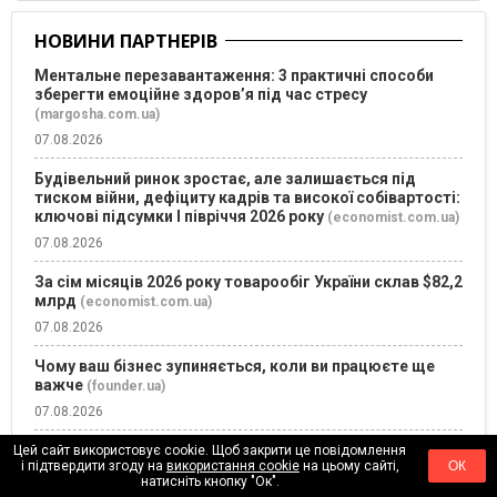
НОВИНИ ПАРТНЕРІВ
Ментальне перезавантаження: 3 практичні способи
зберегти емоційне здоров’я під час стресу
(margosha.com.ua)
07.08.2026
Будівельний ринок зростає, але залишається під
тиском війни, дефіциту кадрів та високої собівартості:
ключові підсумки І півріччя 2026 року
(economist.com.ua)
07.08.2026
За сім місяців 2026 року товарообіг України склав $82,2
млрд
(economist.com.ua)
07.08.2026
Чому ваш бізнес зупиняється, коли ви працюєте ще
важче
(founder.ua)
07.08.2026
Власник TikTok розробляє ШІ-модель, схожу за
Цей сайт використовує cookie. Щоб закрити це повідомлення
і підтвердити згоду на
використання cookie
на цьому сайті,
ОК
масштабом до Anthropic Mythos
(founder.ua)
натисніть кнопку "Ок".
07.08.2026