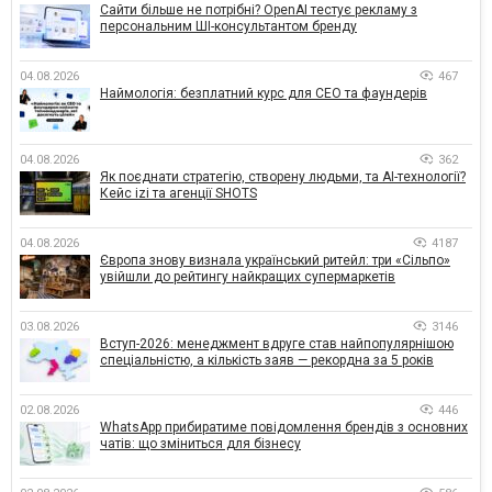
Сайти більше не потрібні? OpenAI тестує рекламу з
персональним ШІ-консультантом бренду
04.08.2026
467
Наймологія: безплатний курс для CEO та фаундерів
04.08.2026
362
Як поєднати стратегію, створену людьми, та AI-технології?
Кейс izi та агенції SHOTS
04.08.2026
4187
Європа знову визнала український ритейл: три «Сільпо»
увійшли до рейтингу найкращих супермаркетів
03.08.2026
3146
Вступ-2026: менеджмент вдруге став найпопулярнішою
спеціальністю, а кількість заяв — рекордна за 5 років
02.08.2026
446
WhatsApp прибиратиме повідомлення брендів з основних
чатів: що зміниться для бізнесу