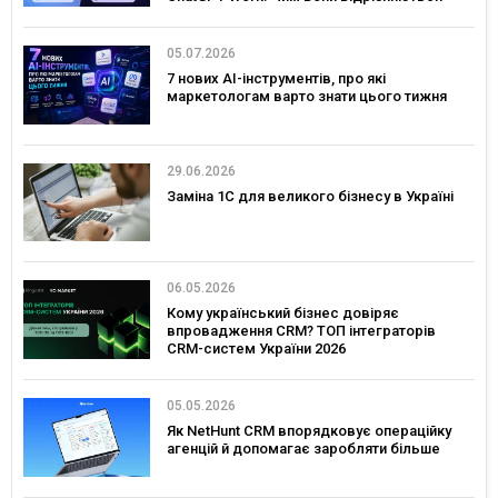
05.07.2026
7 нових AI-інструментів, про які
маркетологам варто знати цього тижня
29.06.2026
Заміна 1С для великого бізнесу в Україні
06.05.2026
Кому український бізнес довіряє
впровадження CRM? ТОП інтеграторів
CRM-систем України 2026
05.05.2026
Як NetHunt CRM впорядковує операційку
агенцій й допомагає заробляти більше