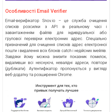
Особливості Email Verifier
Email-верифікатор Snov.io – це служба очищення
списків розсилки з API в реальному часі і
завантаженням файлів для індивідуальної або
групової перевірки електронних адрес. Спеціально
призначений для очищення списків адрес електронної
пошти і видалення всіх блоків catch і недійсних імейлів.
Завдяки йому можна знизити показник помилок,
видаливши всі неіснуючі, невалідні адреси, повтори
(дублікати). Аутентифікатор пропонується у вигляді
веб-додатку та розширення Chrome.