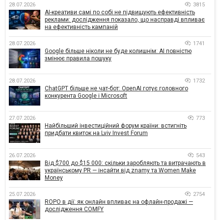
28.07.2026
3815
AI-креативи самі по собі не підвищують ефективність
реклами: дослідження показало, що насправді впливає
на ефективність кампаній
28.07.2026
1741
Google більше ніколи не буде колишнім: AI повністю
змінює правила пошуку
28.07.2026
1732
ChatGPT більше не чат-бот: OpenAI готує головного
конкурента Google і Microsoft
27.07.2026
773
Найбільший інвестиційний форум країни: встигніть
придбати квиток на Lviv Invest Forum
26.07.2026
543
Від $700 до $15 000: скільки заробляють та витрачають в
українському PR — інсайти від znamy та Women Make
Money
25.07.2026
2754
ROPO в дії: як онлайн впливає на офлайн-продажі —
дослідження COMFY