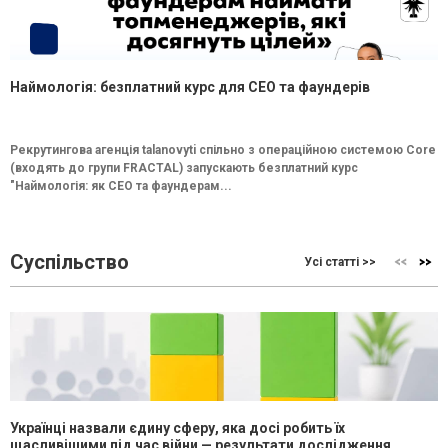
Наймологія: безплатний курс для CEO та фаундерів
Рекрутингова агенція talanovyti спільно з операційною системою Core
(входять до групи FRACTAL) запускають безплатний курс
"Наймологія: як СEO та фаундерам...
Суспільство
Усі статті >>
Українці назвали єдину сферу, яка досі робить їх
щасливішими під час війни — результати дослідження