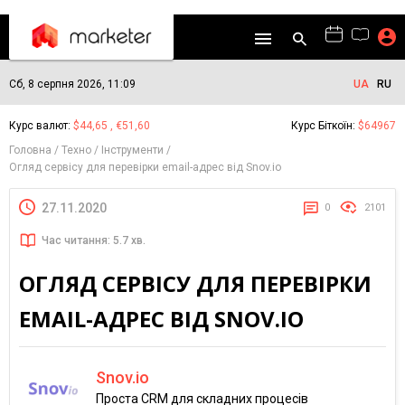
Сб, 8 серпня 2026, 11:09
UA
RU
Курс валют:
$44,65 , €51,60
Курс Біткоїн:
$64967
Головна
Техно
Інструменти
Огляд сервісу для перевірки email-адрес від Snov.io
27.11.2020
0
2101
Час читання: 5.7 хв.
ОГЛЯД СЕРВІСУ ДЛЯ ПЕРЕВІРКИ
EMAIL-АДРЕС ВІД SNOV.IO
Snov.io
Проста CRM для складних процесів