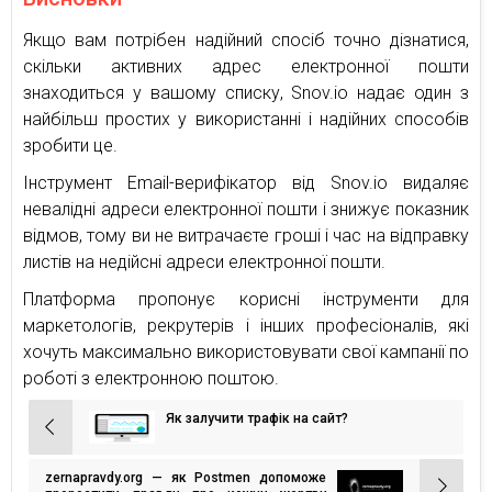
Якщо вам потрібен надійний спосіб точно дізнатися,
скільки активних адрес електронної пошти
знаходиться у вашому списку, Snov.io надає один з
найбільш простих у використанні і надійних способів
зробити це.
Інструмент Email-верифікатор від Snov.io видаляє
невалідні адреси електронної пошти і знижує показник
відмов, тому ви не витрачаєте гроші і час на відправку
листів на недійсні адреси електронної пошти.
Платформа пропонує корисні інструменти для
маркетологів, рекрутерів і інших професіоналів, які
хочуть максимально використовувати свої кампанії по
роботі з електронною поштою.
Як залучити трафік на сайт?
Навігація
записів
zernapravdy.org — як Postmen допоможе