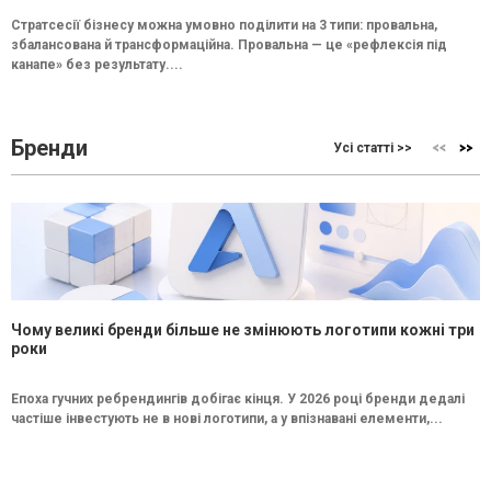
Стратсесії бізнесу можна умовно поділити на 3 типи: провальна,
збалансована й трансформаційна. Провальна — це «рефлексія під
канапе» без результату....
Бренди
Усі статті >>
Чому великі бренди більше не змінюють логотипи кожні три
роки
Епоха гучних ребрендингів добігає кінця. У 2026 році бренди дедалі
частіше інвестують не в нові логотипи, а у впізнавані елементи,...