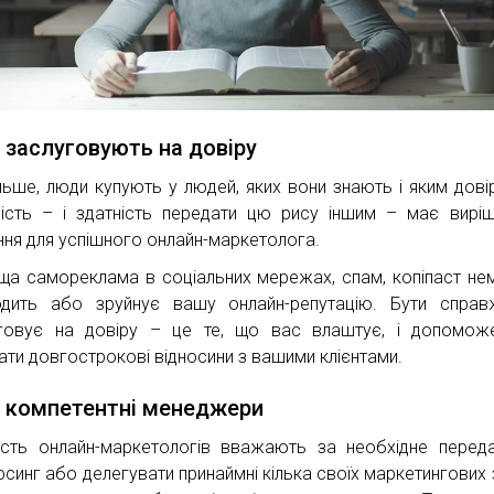
 заслуговують на довіру
льше, люди купують у людей, яких вони знають і яким дові
ність – і здатність передати цю рису іншим – має вирі
ння для успішного онлайн-маркетолога.
ща самореклама в соціальних мережах, спам, копіпаст не
дить або зруйнує вашу онлайн-репутацію. Бути справ
говує на довіру – це те, що вас влаштує, і допомож
ати довгострокові відносини з вашими клієнтами.
 компетентні менеджери
ість онлайн-маркетологів вважають за необхідне перед
рсинг або делегувати принаймні кілька своїх маркетингових 