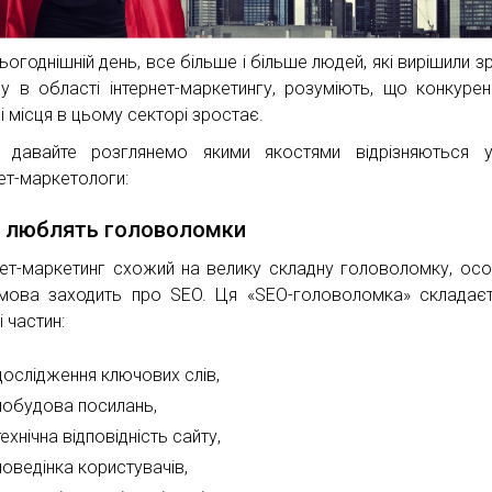
ьогоднішній день, все більше і більше людей, які вирішили з
ру в області інтернет-маркетингу, розуміють, що конкурен
і місця в цьому секторі зростає.
 давайте розглянемо якими якостями відрізняються у
нет-маркетологи:
 люблять головоломки
нет-маркетинг схожий на велику складну головоломку, ос
мова заходить про SEO. Ця «SEO-головоломка» складає
і частин:
дослідження ключових слів,
побудова посилань,
технічна відповідність сайту,
поведінка користувачів,