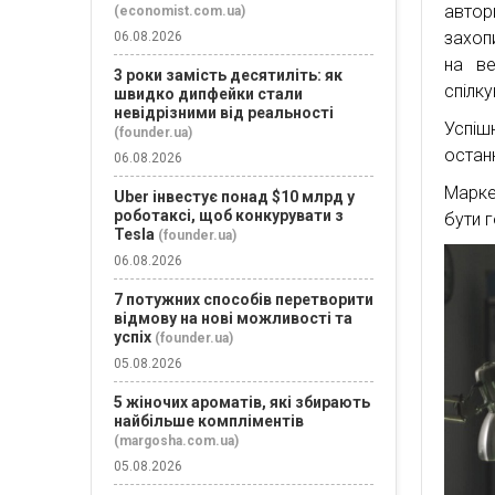
автор
(economist.com.ua)
захоп
06.08.2026
на ве
3 роки замість десятиліть: як
спілк
швидко дипфейки стали
невідрізними від реальності
Успіш
(founder.ua)
останн
06.08.2026
Марке
Uber інвестує понад $10 млрд у
роботаксі, щоб конкурувати з
бути 
Tesla
(founder.ua)
06.08.2026
7 потужних способів перетворити
відмову на нові можливості та
успіх
(founder.ua)
05.08.2026
5 жіночих ароматів, які збирають
найбільше компліментів
(margosha.com.ua)
05.08.2026