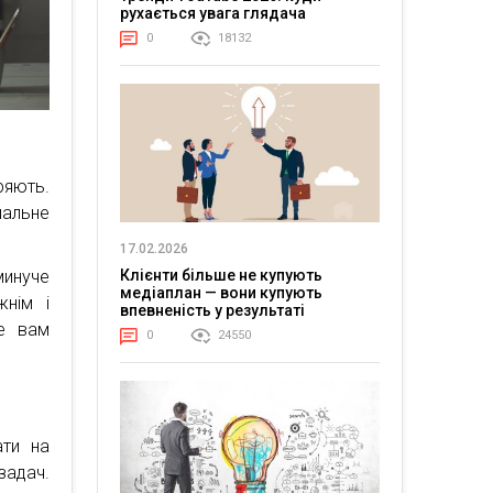
рухається увага глядача
0
18132
ряють.
шальне
17.02.2026
Клієнти більше не купують
минуче
медіаплан — вони купують
жнім і
впевненість у результаті
е вам
0
24550
ати на
задач.