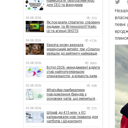
Наймологія: безплатний курс
для CEO та фаундерів
Незал
власн
04.08.2026
310
Як поєднати стратегію, створену
певні
людьми, та AI-технології? Кейс
вродж
izi та агенції SHOTS
плино
04.08.2026
4126
Європа знову визнала
український ритейл: три «Сільпо»
увійшли до рейтингу найкращих
супермаркетів
03.08.2026
3065
Вступ-2026: менеджмент вдруге
став найпопулярнішою
спеціальністю, а кількість заяв
— рекордна за 5 років
02.08.2026
438
WhatsApp прибиратиме
повідомлення брендів з
основних чатів: що зміниться
для бізнесу
02.08.2026
575
Штраф до €15 млн: у ЄС
запрацювали нові правила для
чатботів і ШІ-контенту