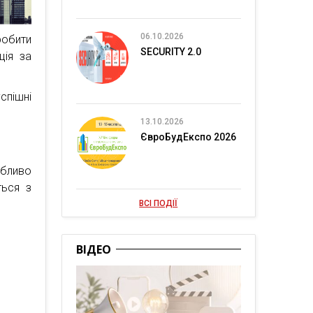
06.10.2026
робити
SECURITY 2.0
ція за
спішні
13.10.2026
ЄвроБудЕкспо 2026
обливо
ться з
ВСІ ПОДІЇ
ВІДЕО