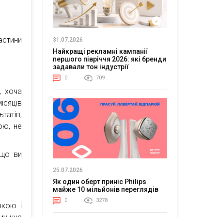
астини
31.07.2026
Найкращі рекламні кампанії
першого півріччя 2026: які бренди
задавали тон індустрії
0
709
, хоча
ісяців
татів,
ою, не
кщо ви
25.07.2026
Як один оберт приніс Philips
майже 10 мільйонів переглядів
0
3278
нкою і