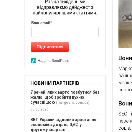
Раз на тиждень ми
відправляємо дайджест з
найпопулярнішими статтями.
Ваш email
*
Підписатися
Вони
Надано SendPulse
Марке
рані
НОВИНИ ПАРТНЕРІВ
марке
способ
7 речей, яких варто позбутися без
жалю, щоб зробити кухню
сучаснішою
Вони 
(margosha.com.ua)
06.08.2026
SEO т
ВВП України відновив зростання:
перен
економіка додала 0,6% у
соці
другому кварталі