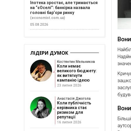
Іпотека зростає, але тримається
на “єОселі”: банкірка назвала
головні бар’єри ринку
(economist.com.ua)
05.08.2026
Вони
Найбі
ЛІДЕРИ ДУМОК
Надій
Костянтин Мельников
значе
Коли немає
великого бюджету:
Кричу
як витягнути
кампанію ідеєю
зашко
23 липня 2026
заслу
будув
Анастасія Джогола
Коли публічність
Вони
керівника стає
ризиком для
репутації
Більш
16 липня 2026
аутсо