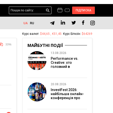
ПІДПИСКА
UA
RU
Курс валют:
$44,65 , €51,45
Курс Біткоїн:
$64269
МАЙБУТНІ ПОДІЇ
3396
13.08.2026
Performance vs.
Creative: хто
головний в
перформанс-
маркетингу?
20.08.2026
InvestFest 2026:
найбільша онлайн-
конференція про
інвестиції