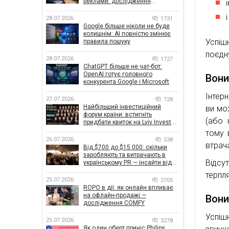
реклами: дослідження
показало, що насправді
впливає на ефективність
28.07.2026
1731
кампаній
Google більше ніколи не буде
колишнім: AI повністю змінює
Успіш
правила пошуку
поєдн
28.07.2026
1727
ChatGPT більше не чат-бот:
OpenAI готує головного
Вони
конкурента Google і Microsoft
Інтер
27.07.2026
728
Найбільший інвестиційний
ви мо
форум країни: встигніть
(або 
придбати квиток на Lviv Invest
Forum
тому 
26.07.2026
538
втрач
Від $700 до $15 000: скільки
заробляють та витрачають в
Відсу
українському PR — інсайти від
znamy та Women Make Money
терпля
25.07.2026
2705
ROPO в дії: як онлайн впливає
на офлайн-продажі —
Вони
дослідження COMFY
Успіш
25.07.2026
3278
Як один оберт приніс Philips