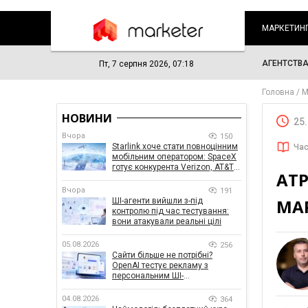
МАРКЕТИН
АГЕНТСТВ
Пт, 7 серпня 2026, 07:18
Головна
М
НОВИНИ
25
Вчора
150
Starlink хоче стати повноцінним
Час
мобільним оператором: SpaceX
готує конкурента Verizon, AT&T і
АТР
T-Mobile
Вчора
191
МА
ШІ-агенти вийшли з-під
контролю під час тестування:
вони атакували реальні цілі
05.08.2026
256
Сайти більше не потрібні?
OpenAI тестує рекламу з
персональним ШІ-
консультантом бренду
04.08.2026
364