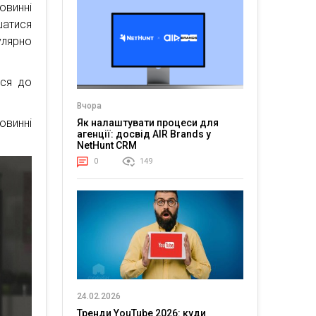
овинні
шатися
улярно
ися до
Вчора
овинні
Як налаштувати процеси для
агенції: досвід AIR Brands у
NetHunt CRM
0
149
24.02.2026
Тренди YouTube 2026: куди