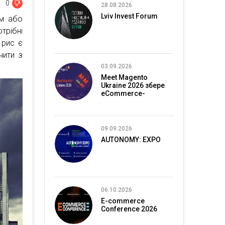
0
28.08.2026
Lviv Invest Forum
ом або
трібні
 рис є
чити з
03.09.2026
Meet Magento
Ukraine 2026 збере
eCommerce-
спільноту в Києві
09.09.2026
AUTONOMY: EXPO
06.10.2026
E-commerce
Conference 2026