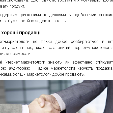
ами споживачів, щоб повністю зрозуміти їх мотивацію і що 
увати продукт.
одержимі ринковими тенденціями, уподобаннями спожив
итливі уми постійно задають питання.
 хороші продавці
нет-маркетологи не тільки добре розбираються в інт
тингу, але і в продажах. Талановитий інтернет-маркетолог
ти лід ескімосам.
ні інтернет-маркетологи знають, як ефективно спілкува
вою аудиторією – адже маркетологи керують продажа
нками. Успішні маркетологи добре продають.