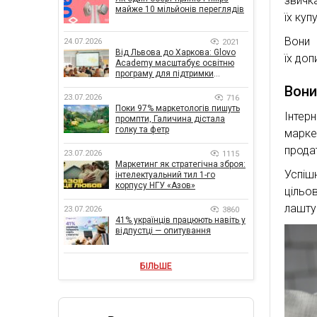
звичк
майже 10 мільйонів переглядів
їх куп
Вони 
24.07.2026
2021
Від Львова до Харкова: Glovo
їх доп
Academy масштабує освітню
програму для підтримки
українського бізнесу
Вони
23.07.2026
716
Поки 97% маркетологів пишуть
Інтер
промпти, Галичина дістала
голку та фетр
марке
прода
23.07.2026
1115
Маркетинг як стратегічна зброя:
Успіш
інтелектуальний тил 1-го
корпусу НГУ «Азов»
цільо
лашту
23.07.2026
3860
41% українців працюють навіть у
відпустці — опитування
БІЛЬШЕ