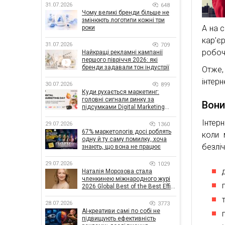
31.07.2026
648
Чому великі бренди більше не
змінюють логотипи кожні три
А на с
роки
кар’є
31.07.2026
709
робоч
Найкращі рекламні кампанії
першого півріччя 2026: які
бренди задавали тон індустрії
Отже,
інтер
30.07.2026
899
Куди рухається маркетинг:
головні сигнали ринку за
Вони
підсумками Digital Marketing
Day від GoIT
Інтер
29.07.2026
1360
67% маркетологів досі роблять
коли 
одну й ту саму помилку, хоча
безліч
знають, що вона не працює
29.07.2026
1029
Наталія Морозова стала
членкинею міжнародного журі
2026 Global Best of the Best Effie
Awards
28.07.2026
3773
AI-креативи самі по собі не
підвищують ефективність