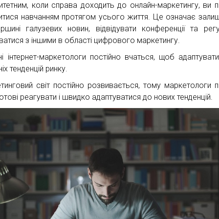
итетним, коли справа доходить до онлайн-маркетингу, ви п
итися навчанням протягом усього життя. Це означає зали
ршині галузевих новин, відвідувати конференції та рег
уватися з іншими в області цифрового маркетингу.
ні інтернет-маркетологи постійно вчаться, щоб адаптуват
іх тенденцій ринку.
тинговий світ постійно розвивається, тому маркетологи п
готові реагувати і швидко адаптуватися до нових тенденцій.