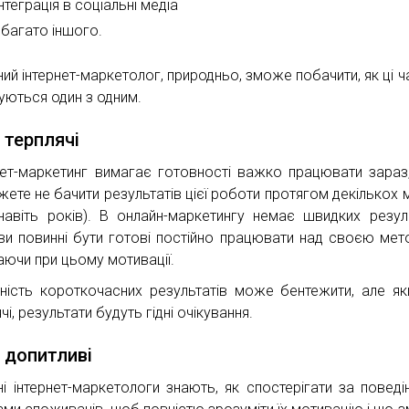
інтеграція в соціальні медіа
і багато іншого.
ний інтернет-маркетолог, природньо, зможе побачити, як ці ч
уються один з одним.
 терплячі
нет-маркетинг вимагає готовності важко працювати зараз
жете не бачити результатів цієї роботи протягом декількох м
навіть років). В онлайн-маркетингу немає швидких резуль
ви повинні бути готові постійно працювати над своєю мет
аючи при цьому мотивації.
тність короткочасних результатів може бентежити, але я
чі, результати будуть гідні очікування.
 допитливі
ні інтернет-маркетологи знають, як спостерігати за поведі