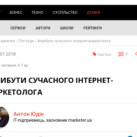
Г
БІЗНЕС
ТЕХНО
СУСПІЛЬСТВО
ДУМКИ
А
СЕРВІСИ
АВТОРИ
ШКОЛИ
РЕЙТИНГИ
аркетинг
Погляди
Атрибути сучасного інтернет-маркетолога
.07.2018
0
Кар'єра
 читання: 4.7 хв.
ИБУТИ СУЧАСНОГО ІНТЕРНЕТ-
РКЕТОЛОГА
Антон Юдін
IT-підприємець, засновник marketer.ua