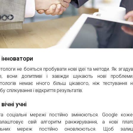
 інноватори
тологи не бояться пробувати нові ідеї та методи. Як згаду
ше, вони допитливі і завжди шукають нові проблеми
тологів немає нічого більш цікавого, ніж тестування 
у спілкування і відкриття результатів.
вічні учні
а соціальні мережі постійно змінюються. Google кож
алаштовує свій алгоритм ранжирування, а нові плат
альних мереж постійно оновлюються. Щоб залиш