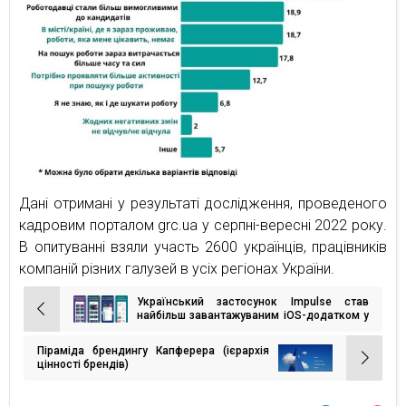
Дані отримані у результаті дослідження, проведеного
кадровим порталом grc.ua у серпні-вересні 2022 року.
В опитуванні взяли участь 2600 українців, працівників
компаній різних галузей в усіх регіонах України.
Український застосунок Impulse став
Навігація
найбільш завантажуваним iOS-додатком у
світі у категорії Health & Fitness
записів
Піраміда брендингу Капферера (ієрархія
цінності брендів)