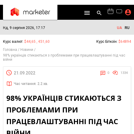
Нд, 9 серпня 2026, 17:17
UA
RU
Курс валют:
$44,65 , €51,60
Курс Біткоїн:
$64894
Головна
Новини
98% українців стикаються з проблемами при працевлаштуванні під час
війни
21.09.2022
0
1334
Час читання: 2.2 хв.
98% УКРАЇНЦІВ СТИКАЮТЬСЯ З
ПРОБЛЕМАМИ ПРИ
ПРАЦЕВЛАШТУВАННІ ПІД ЧАС
ВІЙНИ