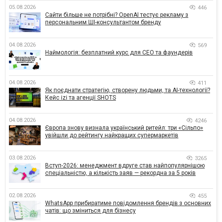
05.08.2026
446
Сайти більше не потрібні? OpenAI тестує рекламу з
персональним ШІ-консультантом бренду
04.08.2026
569
Наймологія: безплатний курс для CEO та фаундерів
04.08.2026
411
Як поєднати стратегію, створену людьми, та AI-технології?
Кейс izi та агенції SHOTS
04.08.2026
4246
Європа знову визнала український ритейл: три «Сільпо»
увійшли до рейтингу найкращих супермаркетів
03.08.2026
3265
Вступ-2026: менеджмент вдруге став найпопулярнішою
спеціальністю, а кількість заяв — рекордна за 5 років
02.08.2026
455
WhatsApp прибиратиме повідомлення брендів з основних
чатів: що зміниться для бізнесу