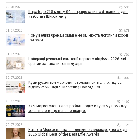
02.08.2026
596
Штраф до €15 млн: у ЄС запрацювали нові правила для
чатботів і ШІ-контенту
31.07.2026
671
Чому великі бренди більше не змінюють логотипи кожні
три роки
31.07.2026
756
Найкращі рекламні кампанії першого півріччя 2026: які
бренди задавали тон індустрії
30.07.2026
1007
Куди рухається маркетинг: головні сигнали ринку за
підсумками Digital Marketing Day від GoIT
29.07.2026
1460
67% маркетологів досі роблять одну й ту саму помилку,
хоча знають, що вона не працює
29.07.2026
1128
Наталія Морозова стала членкинею міжнародного журі
2026 Global Best of the Best Effie Awards