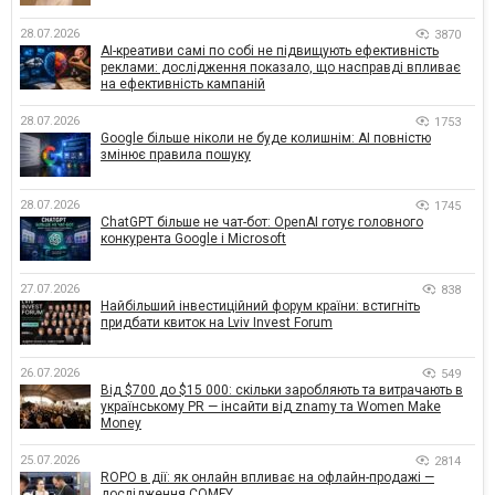
28.07.2026
3870
AI-креативи самі по собі не підвищують ефективність
реклами: дослідження показало, що насправді впливає
на ефективність кампаній
28.07.2026
1753
Google більше ніколи не буде колишнім: AI повністю
змінює правила пошуку
28.07.2026
1745
ChatGPT більше не чат-бот: OpenAI готує головного
конкурента Google і Microsoft
27.07.2026
838
Найбільший інвестиційний форум країни: встигніть
придбати квиток на Lviv Invest Forum
26.07.2026
549
Від $700 до $15 000: скільки заробляють та витрачають в
українському PR — інсайти від znamy та Women Make
Money
25.07.2026
2814
ROPO в дії: як онлайн впливає на офлайн-продажі —
дослідження COMFY