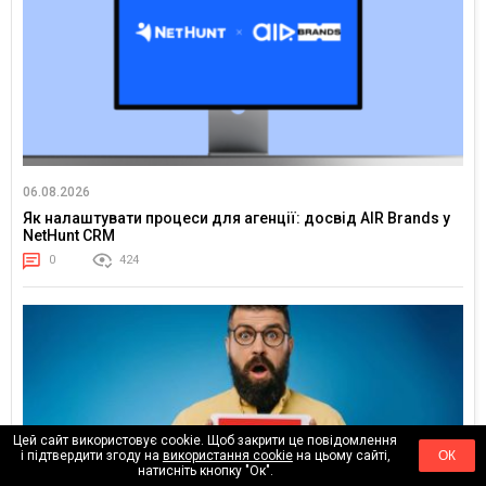
06.08.2026
Як налаштувати процеси для агенції: досвід AIR Brands у
NetHunt CRM
0
424
Цей сайт використовує cookie. Щоб закрити це повідомлення
і підтвердити згоду на
використання cookie
на цьому сайті,
ОК
натисніть кнопку "Ок".