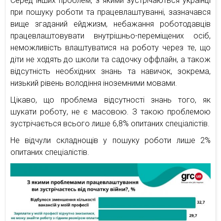
Серед інших проблем, з якими зустрічаються українці
при пошуку роботи та працевлаштуванні, зазначався
вище згаданий ейджизм, небажання роботодавців
працевлаштовувати внутрішньо-переміщених осіб,
неможливість влаштуватися на роботу через те, що
діти не ходять до школи та садочку оффлайн, а також
відсутність необхідних знань та навичок, зокрема,
низький рівень володіння іноземними мовами.
Цікаво, що проблема відсутності знань того, як
шукати роботу, не є масовою. З такою проблемою
зустрічається всього лише 6,8% опитаних спеціалістів.
Не відчули складнощів у пошуку роботи лише 2%
опитаних спеціалістів.