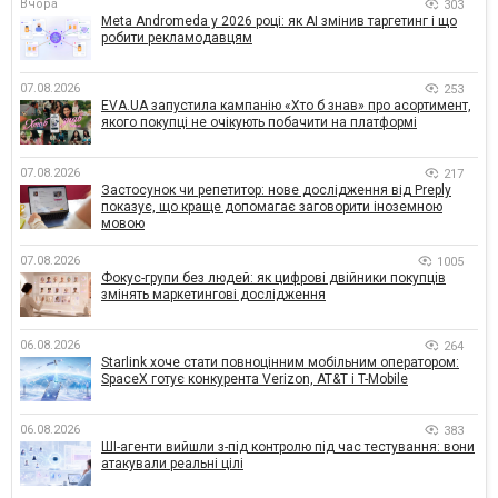
Вчора
303
Meta Andromeda у 2026 році: як AI змінив таргетинг і що
робити рекламодавцям
07.08.2026
253
EVA.UA запустила кампанію «Хто б знав» про асортимент,
якого покупці не очікують побачити на платформі
07.08.2026
217
Застосунок чи репетитор: нове дослідження від Preply
показує, що краще допомагає заговорити іноземною
мовою
07.08.2026
1005
Фокус-групи без людей: як цифрові двійники покупців
змінять маркетингові дослідження
06.08.2026
264
Starlink хоче стати повноцінним мобільним оператором:
SpaceX готує конкурента Verizon, AT&T і T-Mobile
06.08.2026
383
ШІ-агенти вийшли з-під контролю під час тестування: вони
атакували реальні цілі