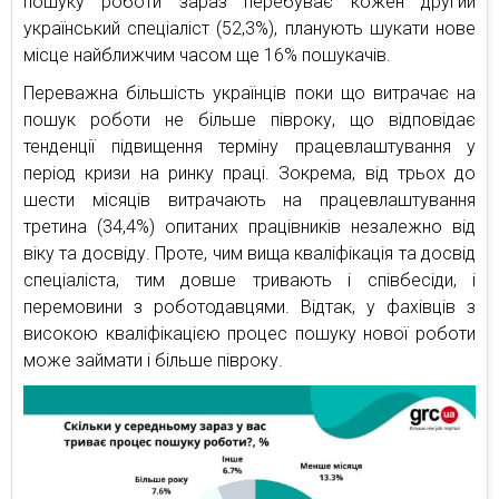
пошуку роботи зараз перебуває кожен другий
український спеціаліст (52,3%), планують шукати нове
місце найближчим часом ще 16% пошукачів.
Переважна більшість українців поки що витрачає на
пошук роботи не більше півроку, що відповідає
тенденції підвищення терміну працевлаштування у
період кризи на ринку праці. Зокрема, від трьох до
шести місяців витрачають на працевлаштування
третина (34,4%) опитаних працівників незалежно від
віку та досвіду. Проте, чим вища кваліфікація та досвід
спеціаліста, тим довше тривають і співбесіди, і
перемовини з роботодавцями. Відтак, у фахівців з
високою кваліфікацією процес пошуку нової роботи
може займати і більше півроку.