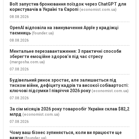
Bolt запустив бронювання поїздок через ChatGPT для
користувачів в Україні та Європі
(economist.com.ua)
08.08.2026
OpenAI відповіла на звинувачення Apple у крадіжці
таємниць
(founder.ua)
08.08.2026
Ментальне перезавантаження: 3 практичні способи
зберегти емоційне здоров’я під час стресу
(margosha.com.ua)
07.08.2026
Будівельний ринок зростає, але залишається під
тиском війни, дефіциту кадрів та високої собівартості:
ключові підсумки І півріччя 2026 року
(economist.com.ua)
07.08.2026
За сім місяців 2026 року товарообіг України склав $82,2
млрд
(economist.com.ua)
07.08.2026
Чому ваш бізнес зупиняється, коли ви працюєте ще
важче
(founder.ua)