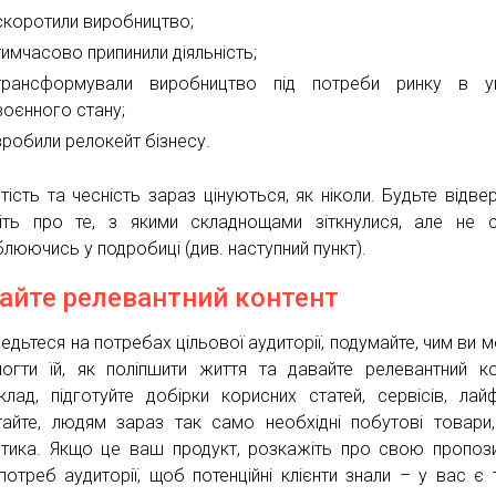
скоротили виробництво;
тимчасово припинили діяльність;
трансформували виробництво під потреби ринку в у
воєнного стану;
зробили релокейт бізнесу.
тість та чесність зараз цінуються, як ніколи. Будьте відвер
іть про те, з якими складнощами зіткнулися, але не 
блюючись у подробиці (див. наступний пункт).
айте релевантний контент
едьтеся на потребах цільової аудиторії, подумайте, чим ви 
огти їй, як поліпшити життя та давайте релевантний ко
клад, підготуйте добірки корисних статей, сервісів, лайф
тайте, людям зараз так само необхідні побутові товари,
тика. Якщо це ваш продукт, розкажіть про свою пропоз
потреб аудиторії, щоб потенційні клієнти знали – у вас є 