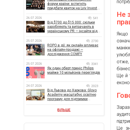
потрі
форум країни: встигніть
придбати квиток на Lviv Invest
Forum
Не 
26.07.2026
541
пра
Від $700 до $15 000: скільки
заробляють та витрачають в
українському PR — інсайти від
Якщо 
znamy та Women Make Money
означ
25.07.2026
2730
ROPO в дії: як онлайн впливає
манік
на офлайн-продажі —
дослідження COMFY
улюбл
отже,
25.07.2026
3341
бізне
Як один оберт приніс Philips
майже 10 мільйонів переглядів
Ще й 
економ
24.07.2026
2023
Від Львова до Харкова: Glovo
Гов
Academy масштабує освітню
програму для підтримки
українського бізнесу
Зараз
БІЛЬШЕ
аудит
підтр
Це зн