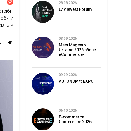
0
28.08.2026
Lviv Invest Forum
трібні
обити
віть у
03.09.2026
ї, які
Meet Magento
Ukraine 2026 збере
eCommerce-
спільноту в Києві
09.09.2026
AUTONOMY: EXPO
06.10.2026
E-commerce
Conference 2026