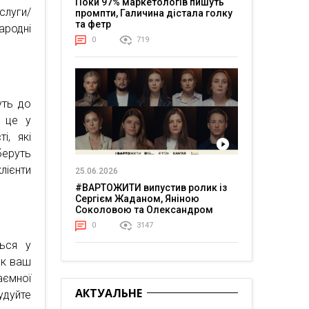
Поки 97% маркетологів пишуть
слуги/
промпти, Галичина дістала голку
та фетр
ародні
0
719
уть до
е це у
і, які
беруть
ієнти
25.06.2026
#ВАРТОЖИТИ випустив ролик із
Сергієм Жаданом, Яніною
Соколовою та Олександром
Тереном про життя в постійній
0
3147
напрузі
ться у
 Як ваш
ємної
АКТУАЛЬНЕ
удуйте