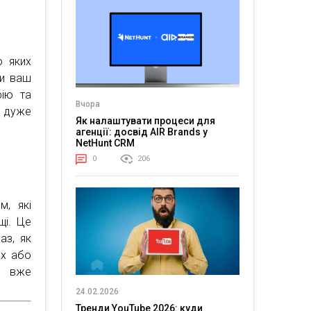
о яких
ти ваш
рію та
Вчора
е дуже
Як налаштувати процеси для
агенції: досвід AIR Brands у
NetHunt CRM
0
206
, які
щі. Це
аз, як
ах або
о вже
24.02.2026
Тренди YouTube 2026: куди