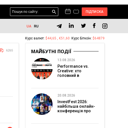
ПІДПИСКА
UA
RU
Курс валют:
$44,65 , €51,60
Курс Біткоїн:
$64879
МАЙБУТНІ ПОДІЇ
6265
13.08.2026
Performance vs.
Creative: хто
головний в
перформанс-
маркетингу?
20.08.2026
InvestFest 2026:
найбільша онлайн-
конференція про
інвестиції