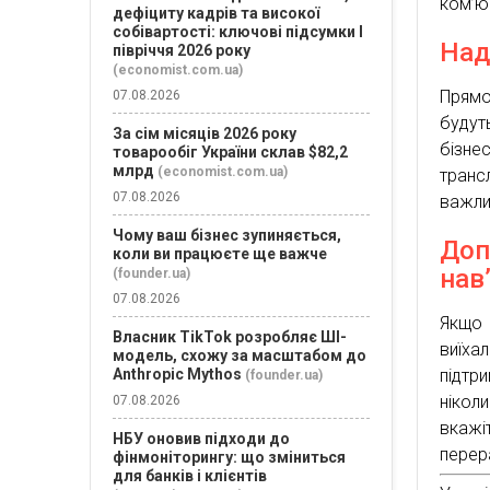
ком’юн
дефіциту кадрів та високої
собівартості: ключові підсумки І
Над
півріччя 2026 року
(economist.com.ua)
Прямо
07.08.2026
будут
За сім місяців 2026 року
бізне
товарообіг України склав $82,2
млрд
(economist.com.ua)
транс
07.08.2026
важли
Чому ваш бізнес зупиняється,
Доп
коли ви працюєте ще важче
нав
(founder.ua)
07.08.2026
Якщо 
Власник TikTok розробляє ШІ-
виїха
модель, схожу за масштабом до
Anthropic Mythos
підтр
(founder.ua)
нікол
07.08.2026
вкаж
НБУ оновив підходи до
перер
фінмоніторингу: що зміниться
для банків і клієнтів