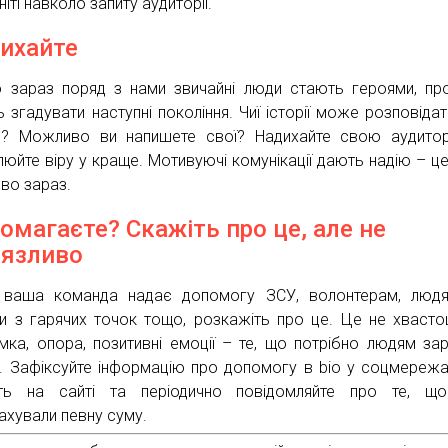
іті навколо запиту аудиторії.
ихайте
 зараз поряд з нами звичайні люди стають героями, пр
ь згадувати наступні покоління. Чиї історії може розповіда
с? Можливо ви напишете свої? Надихайте свою аудито
люйте віру у краще. Мотивуючі комунікації дають надію – ц
во зараз.
омагаєте? Скажіть про це, але не
’язливо
ваша команда надає допомогу ЗСУ, волонтерам, людям
ли з гарячих точок тощо, розкажіть про це. Це не хвасто
имка, опора, позитивні емоції – те, що потрібно людям зар
и. Зафіксуйте інформацію про допомогу в bio у соцмереж
іть на сайті та періодично повідомляйте про те, щ
ахували певну суму.