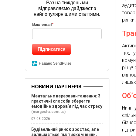
Раз на тиждень ми
аудит
відправляємо дайджест з
товар
найпопулярнішими статтями.
ринки.
Ваш email
*
Тра
Актив
Підписатися
тих, 
комун
Надано SendPulse
рішуч
відпо
лишают
НОВИНИ ПАРТНЕРІВ
Об’
Ментальне перезавантаження: 3
практичні способи зберегти
емоційне здоров’я під час стресу
Нині 
(margosha.com.ua)
спільн
07.08.2026
бізн
Будівельний ринок зростає, але
підтри
залишається під тиском війни,