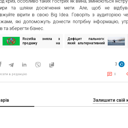
од криз, особливо таких гострих як війна, змінюються інстру
тири та шляхи досягнення мети. Але, щоб не відбува
вжуйте вірити в свою Big Idea. Говоріть з аудиторією ч
жами, які допоможуть донести потрібну інформацію, ут
ів та зберегти бізнес.
Rozetka зняла з
Дефіцит пального:
ігація
продажу на
який альтернативний
исів
маркетплейсі
транспорт обирають
феєрверки та всю
українці
піротехніку
3
исати в редакцію
0
арів
Залишити свій 