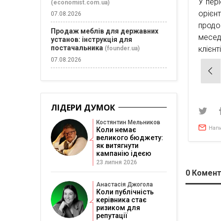
У пері
(economist.com.ua)
орієн
07.08.2026
продо
Продаж меблів для державних
месед
установ: інструкція для
постачальника
клієнт
(founder.ua)
07.08.2026
Нав
зап
ЛІДЕРИ ДУМОК
Костянтин Мельников
Нап
Коли немає
великого бюджету:
як витягнути
кампанію ідеєю
23 липня 2026
0
Комент
Анастасія Джогола
Коли публічність
керівника стає
ризиком для
репутації