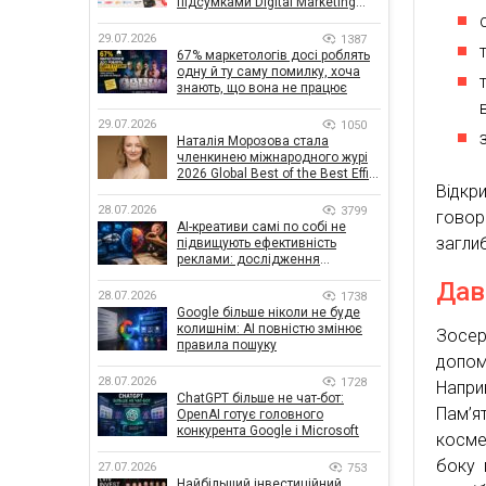
підсумками Digital Marketing
Day від GoIT
29.07.2026
1387
67% маркетологів досі роблять
одну й ту саму помилку, хоча
знають, що вона не працює
29.07.2026
1050
Наталія Морозова стала
членкинею міжнародного журі
2026 Global Best of the Best Effie
Відкри
Awards
28.07.2026
3799
говор
AI-креативи самі по собі не
загли
підвищують ефективність
реклами: дослідження
показало, що насправді
Дав
впливає на ефективність
28.07.2026
1738
кампаній
Google більше ніколи не буде
колишнім: AI повністю змінює
Зосер
правила пошуку
допом
28.07.2026
1728
Напри
ChatGPT більше не чат-бот:
Пам’я
OpenAI готує головного
конкурента Google і Microsoft
косме
боку 
27.07.2026
753
Найбільший інвестиційний