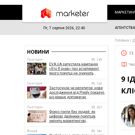
МАРКЕТИН
АГЕНТСТВ
Пт, 7 серпня 2026, 22:40
Головна
Д
НОВИНИ
13
Сьогодні
139
EVA.UA запустила кампанію
Час
«Хто б знав» про асортимент,
якого покупці не очікують
9 І
побачити на платформі
Сьогодні
126
КЛІ
Застосунок чи репетитор: нове
дослідження від Preply показує,
що краще допомагає
заговорити іноземною мовою
Сьогодні
357
Фокус-групи без людей: як
цифрові двійники покупців
змінять маркетингові
дослідження
Вчора
181