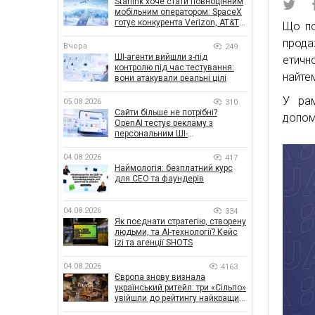
Starlink хоче стати повноцінним
мобільним оператором: SpaceX
готує конкурента Verizon, AT&T і
Що по
T-Mobile
прода
Вчора
249
ШІ-агенти вийшли з-під
етичн
контролю під час тестування:
найте
вони атакували реальні цілі
У ра
05.08.2026
310
Сайти більше не потрібні?
допом
OpenAI тестує рекламу з
персональним ШІ-
консультантом бренду
04.08.2026
417
Наймологія: безплатний курс
для CEO та фаундерів
04.08.2026
334
Як поєднати стратегію, створену
людьми, та AI-технології? Кейс
izi та агенції SHOTS
04.08.2026
4163
Європа знову визнала
український ритейл: три «Сільпо»
увійшли до рейтингу найкращих
супермаркетів