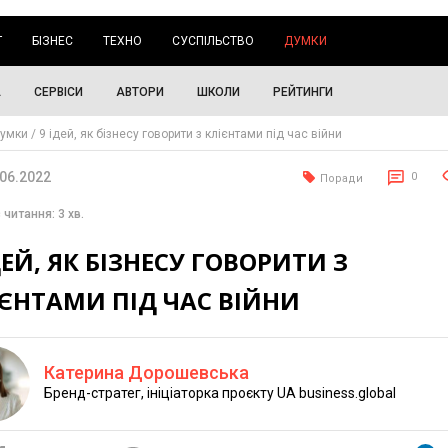
Г
БІЗНЕС
ТЕХНО
СУСПІЛЬСТВО
ДУМКИ
А
СЕРВІСИ
АВТОРИ
ШКОЛИ
РЕЙТИНГИ
умки
9 ідей, як бізнесу говорити з клієнтами під час війни
.06.2022
0
Поради
 читання: 3 хв.
ДЕЙ, ЯК БІЗНЕСУ ГОВОРИТИ З
ЄНТАМИ ПІД ЧАС ВІЙНИ
Катерина Дорошевська
Бренд-стратег, ініціаторка проєкту UA business.global