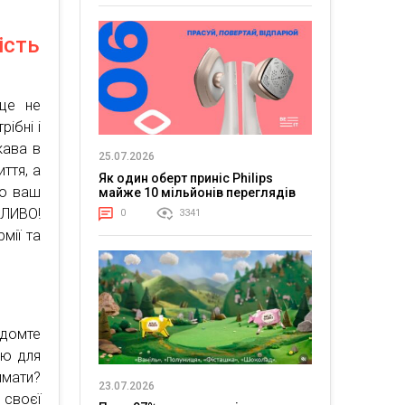
ість
це не
ібні і
кава в
25.07.2026
ття, а
Як один оберт приніс Philips
що ваш
майже 10 мільйонів переглядів
ЖЛИВО!
0
3341
мії та
домте
ою для
имати?
23.07.2026
 своєї