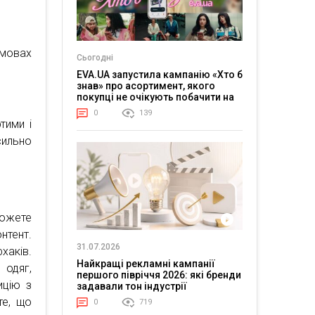
мовах
Сьогодні
EVA.UA запустила кампанію «Хто б
знав» про асортимент, якого
покупці не очікують побачити на
платформі
0
139
тими і
сильно
можете
нтент.
31.07.2026
хаків.
Найкращі рекламні кампанії
 одяг,
першого півріччя 2026: які бренди
ицію з
задавали тон індустрії
те, що
0
719