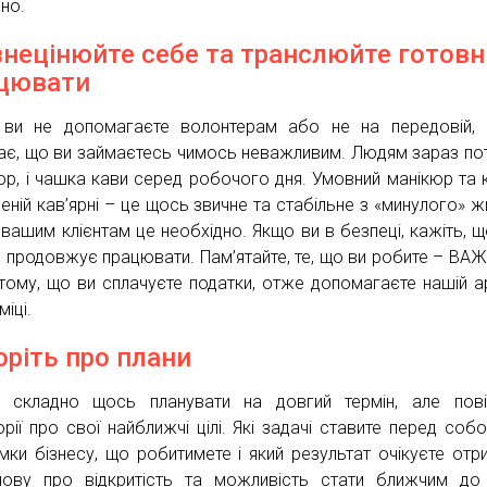
бно.
знецінюйте себе та транслюйте готовн
цювати
ви не допомагаєте волонтерам або не на передовій, 
ає, що ви займаєтесь чимось неважливим. Людям зараз потр
юр, і чашка кави серед робочого дня. Умовний манікюр та 
еній кав’ярні – це щось звичне та стабільне з «минулого» жи
 вашим клієнтам це необхідно. Якщо ви в безпеці, кажіть, 
с продовжує працювати. Пам’ятайте, те, що ви робите – ВА
тому, що ви сплачуєте податки, отже допомагаєте нашій ар
іці.
оріть про плани
 складно щось планувати на довгий термін, але пові
орії про свої найближчі цілі. Які задачі ставите перед соб
имки бізнесу, що робитимете і який результат очікуєте отр
ову про відкритість та можливість стати ближчим до