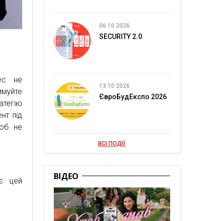
06.10.2026
SECURITY 2.0
ес не
13.10.2026
имуйте
ЄвроБудЕкспо 2026
атегію
нт під
щоб не
ВСІ ПОДІЇ
ВІДЕО
ає цей