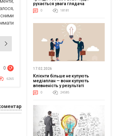
менти,
рухається увага глядача
лося,
0
18181
есними
римати
0
17.02.2026
Клієнти більше не купують
6265
медіаплан — вони купують
впевненість у результаті
0
24585
коментар