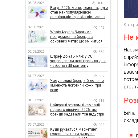
03.08.2026
3113
Вступ-2026: менеджмент вдруге
став найпопулярнішою
спеціальністю, а кількість заяв
— рекордна за 5 років
Катер
02.08.2026
443
WhatsApp прибиратиме
Не 
повідомлення брендів з
основних чатів: що зміниться
для бізнесу
Наса
02.08.2026
580
Штраф до €15 млн: у ЄС
сприй
запрацювали нові правила для
інфор
чатботів і ШІ-контенту
взаєм
31.07.2026
652
потре
Чому великі бренди більше не
змінюють логотипи кожні три
втрат
роки
Роз
31.07.2026
719
Найкращі рекламні кампанії
першого півріччя 2026: які
Війна
бренди задавали тон індустрії
складн
30.07.2026
922
Куди рухається маркетинг:
головні сигнали ринку за