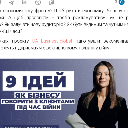
3
 економічному фронту? Щоб рухати економіку, бізнесу по
жі. А щоб продавати – треба рекламуватись. Як це р
о? Як залучати нову аудиторію? Як бути видимим та чутним на
мніші часи?
мках проєкту
UA business.global
підготували рекомендаці
ожуть підприємцям ефективно комунікувати у війну.