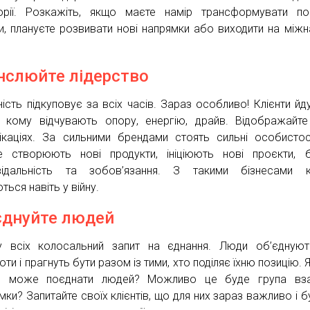
орії. Розкажіть, якщо маєте намір трансформувати по
и, плануєте розвивати нові напрямки або виходити на міжн
нслюйте лідерство
ність підкуповує за всіх часів. Зараз особливо! Клієнти йд
у кому відчувають опору, енергію, драйв. Відображайт
ікаціях. За сильними брендами стоять сильні особистост
е створюють нові продукти, ініціюють нові проєкти, 
відальність та зобов’язання. З такими бізнесами кл
ься навіть у війну.
єднуйте людей
у всіх колосальний запит на єднання. Люди об’єдную
оти і прагнуть бути разом із тими, хто поділяє їхню позицію.
ес може поєднати людей? Можливо це буде група вза
мки? Запитайте своїх клієнтів, що для них зараз важливо і б