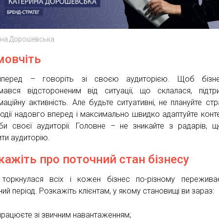
ина Дорошевська
мовчіть
мперед – говоріть зі своєю аудиторією. Щоб бізн
мався відстороненим від ситуації, що склалася, підтр
маційну активність. Але будьте ситуативні, не плануйте стр
одії надовго вперед і максимально швидко адаптуйте конте
би своєї аудиторії. Головне – не зникайте з радарів, 
ити аудиторію.
кажіть про поточний стан бізнесу
 торкнулася всіх і кожен бізнес по-різному пережив
ий період. Розкажіть клієнтам, у якому становищі ви зараз:
працюєте зі звичним навантаженням;