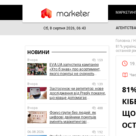
МАРКЕТИН
АГЕНТСТВ
Сб, 8 серпня 2026, 06:43
Головна
Н
81% українц
останній рі
НОВИНИ
Вчора
159
19
EVA.UA запустила кампанію
«Хто б знав» про асортимент,
якого покупці не очікують
Час
побачити на платформі
Вчора
139
81%
Застосунок чи репетитор: нове
дослідження від Preply показує,
що краще допомагає
КІ
заговорити іноземною мовою
Вчора
488
ЩО 
Фокус-групи без людей: як
цифрові двійники покупців
змінять маркетингові
ОС
дослідження
06.08.2026
192