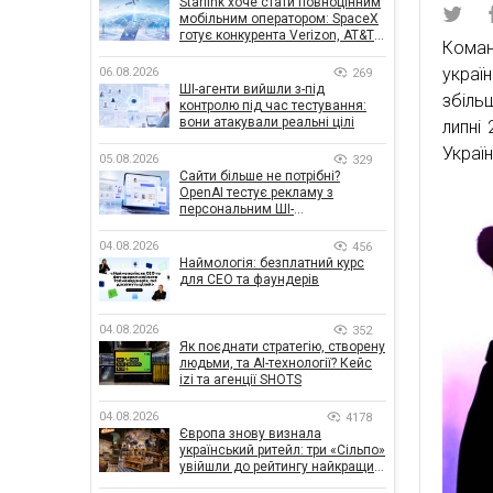
Starlink хоче стати повноцінним
мобільним оператором: SpaceX
готує конкурента Verizon, AT&T і
Коман
T-Mobile
украї
06.08.2026
269
ШІ-агенти вийшли з-під
збіль
контролю під час тестування:
вони атакували реальні цілі
липні 
Украї
05.08.2026
329
Сайти більше не потрібні?
OpenAI тестує рекламу з
персональним ШІ-
консультантом бренду
04.08.2026
456
Наймологія: безплатний курс
для CEO та фаундерів
04.08.2026
352
Як поєднати стратегію, створену
людьми, та AI-технології? Кейс
izi та агенції SHOTS
04.08.2026
4178
Європа знову визнала
український ритейл: три «Сільпо»
увійшли до рейтингу найкращих
супермаркетів