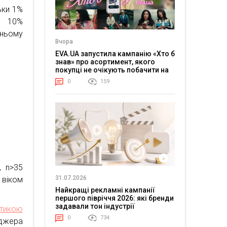
ьки 1%
а 10%
дньому
Вчора
.
EVA.UA запустила кампанію «Хто б
знав» про асортимент, якого
покупці не очікують побачити на
платформі
0
159
, n>35
31.07.2026
 віком
Найкращі рекламні кампанії
першого півріччя 2026: які бренди
задавали тон індустрії
стикою
0
734
джера