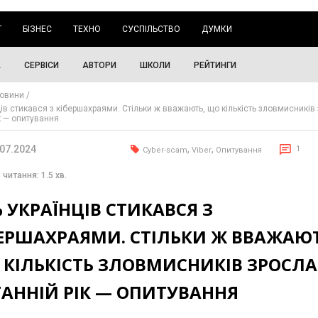
Г
БІЗНЕС
ТЕХНО
СУСПІЛЬСТВО
ДУМКИ
А
СЕРВІСИ
АВТОРИ
ШКОЛИ
РЕЙТИНГИ
овини
ів стикався з кібершахраями. Стільки ж вважають, що кількість зловмисників
к — опитування
.07.2024
,
,
1
Cyber-scam
Viber
Опитування
 читання: 1.5 хв.
 УКРАЇНЦІВ СТИКАВСЯ З
БЕРШАХРАЯМИ. СТІЛЬКИ Ж ВВАЖАЮТ
КІЛЬКІСТЬ ЗЛОВМИСНИКІВ ЗРОСЛА
ТАННІЙ РІК — ОПИТУВАННЯ