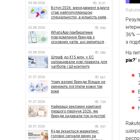
03.08.2026
3131
Вступ-2026: менеджмент вдруге
Rakute
став найпопулярнішою
спеціальністю, а кількість заяв
Резул
— рекордна за 5 років
інтер
02.08.2026
446
WhatsApp прибиратиме
36% — 
повідомлення брендів з
з поді
основних чатів: що зміниться
для бізнесу
На пит
02.08.2026
586
Штраф до €15 млн: у ЄС
рік?
”
запрацювали нові правила для
чатботів і ШІ-контенту
31.07.2026
661
Чому великі бренди більше не
змінюють логотипи кожні три
роки
31.07.2026
734
Найкращі рекламні кампанії
першого півріччя 2026: які
бренди задавали тон індустрії
Rakut
30.07.2026
937
шахра
Куди рухається маркетинг:
головні сигнали ринку за
респо