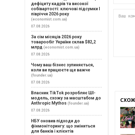
дефіциту кадрів та високої
собівартості: ключові підсумки І
півріччя 2026 року
(economist.com.ua)
07.08.2026
За сім місяців 2026 року
товарообіг України склав $82,2
млрд
(economist.com.ua)
07.08.2026
Чому ваш бізнес зупиняється,
коли ви працюєте ще важче
(founder.ua)
07.08.2026
Власник TikTok розробляє ШІ-
модель, схожу за масштабом до
СХОЖІ
Anthropic Mythos
(founder.ua)
07.08.2026
НБУ оновив підходи до
фінмоніторингу: що зміниться
для банків і клієнтів