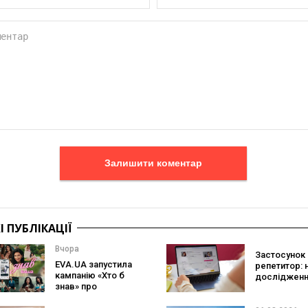
Залишити коментар
 ПУБЛІКАЦІЇ
Вчора
Застосунок 
EVA.UA запустила
репетитор: 
кампанію «Хто б
дослідженн
знав» про
Preply пока
асортимент, якого
краще допо