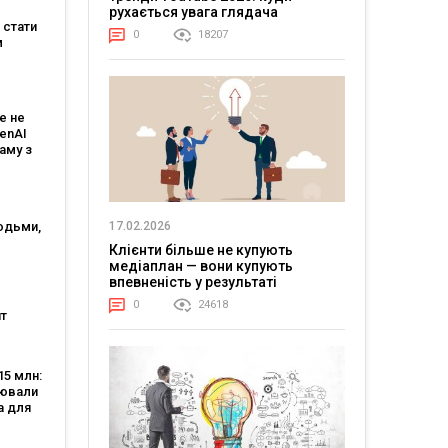
рухається увага глядача
 мовою
е стати
0
18207
м
:
є
е не
 і T-
penAI
аму з
им ШІ-
том
17.02.2026
юдьми,
огії?
Клієнти більше не купують
генції
медіаплан — вони купують
впевненість у результаті
0
24618
т
нішою
тю, а
5 млн:
аяв —
цювали
 5
а для
-