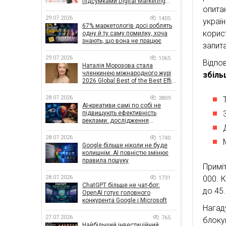
підсумками Digital Marketing
опита
Day від GoIT
29.07.2026
1405
укра
67% маркетологів досі роблять
корис
одну й ту саму помилку, хоча
знають, що вона не працює
запита
29.07.2026
1065
Відпов
Наталія Морозова стала
членкинею міжнародного журі
збіль
2026 Global Best of the Best Effie
Awards
28.07.2026
3809
AI-креативи самі по собі не
підвищують ефективність
реклами: дослідження
показало, що насправді
впливає на ефективність
28.07.2026
1740
кампаній
Google більше ніколи не буде
колишнім: AI повністю змінює
правила пошуку
Примі
000. 
28.07.2026
1731
ChatGPT більше не чат-бот:
до 45.
OpenAI готує головного
конкурента Google і Microsoft
Нагад
27.07.2026
765
блок
Найбільший інвестиційний