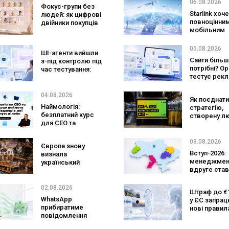
покупці не
заговорити
06.08.2026
Фокус-групи без
очікують побачити
іноземною
Starlink хоч
людей: як цифрові
на платформі
повноцінни
двійники покупців
мобільним
змінять
оператором
маркетингові
SpaceX готу
дослідження
05.08.2026
ШІ-агенти вийшли
конкурента
Сайти більш
з-під контролю під
Verizon, AT&T
потрібні? O
час тестування:
Mobile
тестує рекл
вони атакували
персональн
реальні цілі
консультан
04.08.2026
Як поєднати
бренду
Наймологія:
стратегію,
безплатний курс
створену л
для CEO та
та AI-технол
фаундерів
Кейс izi та а
SHOTS
03.08.2026
Європа знову
Вступ-2026:
визнала
менеджмен
український
вдруге став
ритейл: три
найпопуляр
«Сільпо» увійшли
спеціальніс
до рейтингу
02.08.2026
Штраф до €1
кількість з
найкращих
WhatsApp
у ЄС запра
рекордна за
супермаркетів
прибиратиме
нові правил
років
повідомлення
чатботів і ШІ
брендів з
контенту