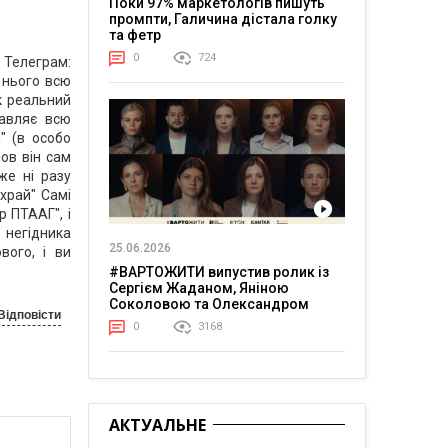
Поки 97% маркетологів пишуть
промпти, Галичина дістала голку
та фетр
0
724
t Телеграм:
а нього всю
Як реальний
тавляє всю
" (в особо
бов він сам
же ні разу
ахрай" Самі
р ПТААГ", і
 негідника
25.06.2026
вого, і ви
#ВАРТОЖИТИ випустив ролик із
Сергієм Жаданом, Яніною
Соколовою та Олександром
Відповісти
Тереном про життя в постійній
0
3168
напрузі
АКТУАЛЬНЕ