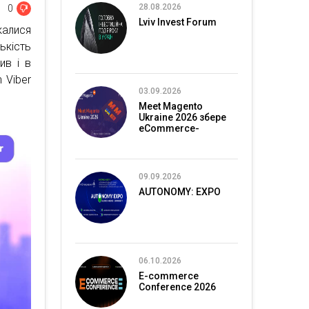
28.08.2026
0
Lviv Invest Forum
калися
ькість
ив і в
 Viber
03.09.2026
Meet Magento
Ukraine 2026 збере
eCommerce-
спільноту в Києві
09.09.2026
AUTONOMY: EXPO
06.10.2026
E-commerce
Conference 2026