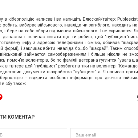
у в кіберполіцію написав і ви напишіть Блюскай/твітер: Publeecis
 робить: вибирає військового, інваліда чи загиблого, находить н
, і бере на себе збори під іменем військового. І не скриваєтся. 
й дізнаєтся і починає питати що ти робиш, цей "публіцист"вис
аготовлену інфу з адресою телефонами і сім'єю, обзиває "шахрай
й формі), і закликає вбити інваліда бо...бо "шахрай". Таким спосо
а військовий займаєтся самозбереженням і більше ніколи не змо
сь помоч'ю волонтерів, бо по фамілії ветерана гуглится "увага ш
як в твітере цей "публіцист" розбагатів тіки на волонтері "Командо
редоставив документи шахрайства "публіцист"-а. Я написав проти
іберполіцію - відкритя особової інформації про діючого військо
 І в сбу також
ТИ КОМЕНТАР