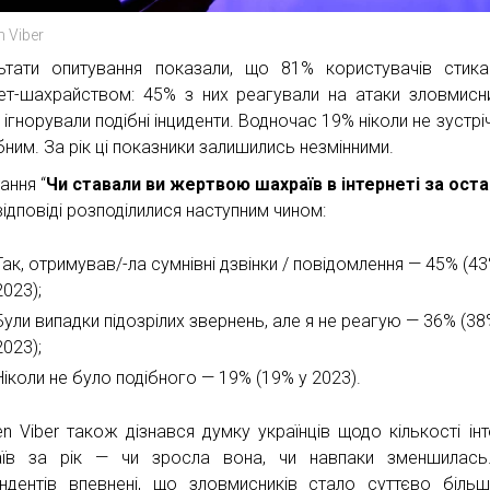
n Viber
ьтати опитування показали, що 81% користувачів стик
нет-шахрайством: 45% з них реагували на атаки зловмисни
ігнорували подібні інциденти. Водночас 19% ніколи не зустрі
бним. За рік ці показники залишились незмінними.
ання “
Чи ставали ви жертвою шахраїв в інтернеті за оста
 відповіді розподілилися наступним чином:
Так, отримував/-ла сумнівні дзвінки / повідомлення — 45% (43
2023);
Були випадки підозрілих звернень, але я не реагую — 36% (38
2023);
Ніколи не було подібного — 19% (19% у 2023).
en Viber також дізнався думку українців щодо кількості інт
їв за рік — чи зросла вона, чи навпаки зменшилась
ндентів впевнені, що зловмисників стало суттєво біль