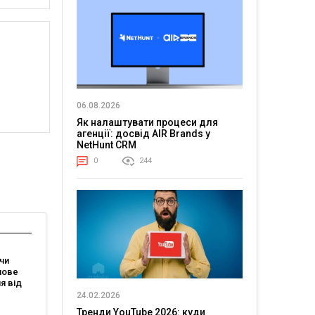
06.08.2026
Як налаштувати процеси для
агенції: досвід AIR Brands у
NetHunt CRM
0
244
чи
нове
я від
зує, що
24.02.2026
магає
Тренди YouTube 2026: куди