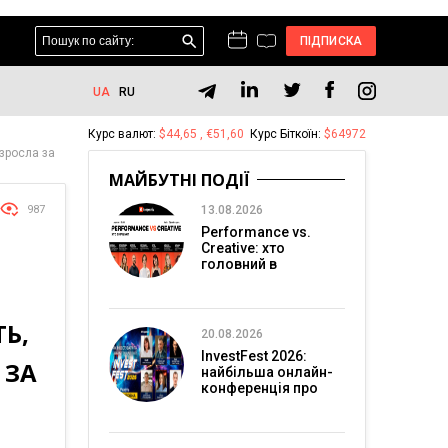
ПІДПИСКА
UA
RU
Курс валют:
$44,65 , €51,60
Курс Біткоїн:
$64972
 зросла за
МАЙБУТНІ ПОДІЇ
987
13.08.2026
Performance vs.
Creative: хто
головний в
перформанс-
маркетингу?
Ь,
20.08.2026
InvestFest 2026:
 ЗА
найбільша онлайн-
конференція про
інвестиції