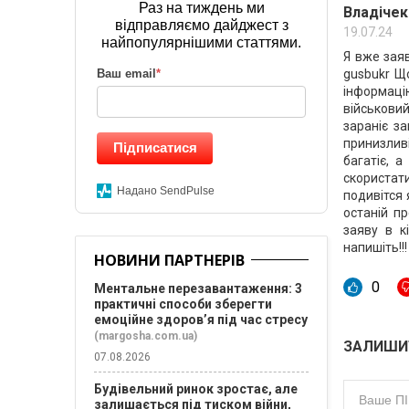
Раз на тиждень ми
Владічек
відправляємо дайджест з
19.07.24
найпопулярнішими статтями.
Я вже заяв
gusbukr Що
Ваш email
*
інформацію
військови
зараніє з
принизливі
Підписатися
багатіє, 
скористати
Надано SendPulse
подивітся 
останій п
заяву в к
напишіть!!!
НОВИНИ ПАРТНЕРІВ
0
Ментальне перезавантаження: 3
практичні способи зберегти
емоційне здоров’я під час стресу
(margosha.com.ua)
ЗАЛИШИ
07.08.2026
Будівельний ринок зростає, але
залишається під тиском війни,