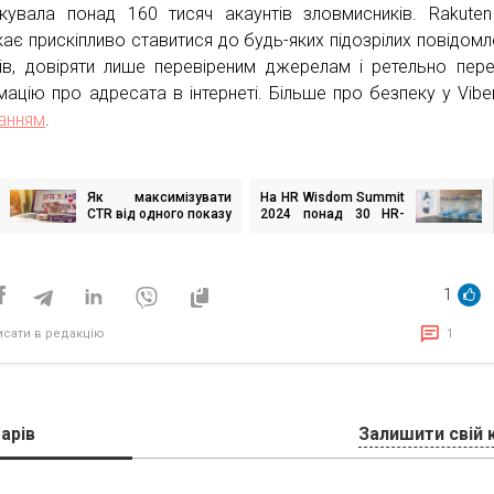
кувала понад 160 тисяч акаунтів зловмисників. Rakuten
кає прискіпливо ставитися до будь-яких підозрілих повідомл
ків, довіряти лише перевіреним джерелам і ретельно пере
мацію про адресата в інтернеті. Більше про безпеку у Vibe
анням
.
Як максимізувати
На HR Wisdom Summit
ігація
CTR від одного показу
2024 понад 30 HR-
исів
в e-commerce видачі?
лідерів поділилися
головними інсайтами
українського ринку
праці
1
исати в редакцію
1
арів
Залишити свій 