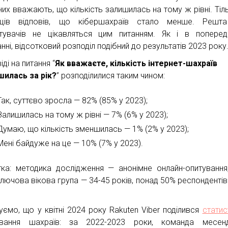
них вважають, що кількість залишилась на тому ж рівні. Тіл
їнців відповів, що кібершахраїв стало менше. Решт
тувачів не цікавляться цим питанням. Як і в попере
нні, відсотковий розподіл подібний до результатів 2023 року
іді на питання “
Як вважаєте, кількість інтернет-шахраїв
шилась за рік?
” розподілилися таким чином:
Так, суттєво зросла — 82% (85% у 2023);
Залишилась на тому ж рівні — 7% (6% у 2023);
Думаю, що кількість зменшилась — 1% (2% у 2023);
Мені байдуже на це — 10% (7% у 2023).
тка: методика дослідження — анонімне онлайн-опитування
Ключова вікова група — 34-45 років, понад 50% респондентів
уємо, що у квітні 2024 року Rakuten Viber поділився
стати
ування шахраїв: за 2022-2023 роки, команда месен