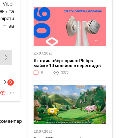
 Viber
ень та
віряти
r — за
25.07.2026
Як один оберт приніс Philips
майже 10 мільйонів переглядів
0
3373
0
987
коментар
23.07.2026