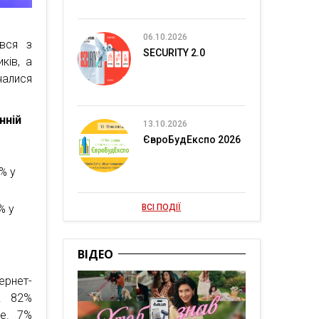
06.10.2026
ався з
SECURITY 2.0
ків, а
чалися
нній
13.10.2026
ЄвроБудЕкспо 2026
% у
% у
ВСІ ПОДІЇ
ВІДЕО
ернет-
. 82%
ше. 7%