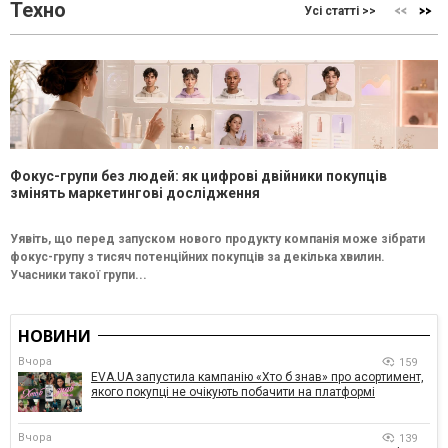
Техно
Усі статті >>
Фокус-групи без людей: як цифрові двійники покупців
змінять маркетингові дослідження
Уявіть, що перед запуском нового продукту компанія може зібрати
фокус-групу з тисяч потенційних покупців за декілька хвилин.
Учасники такої групи...
НОВИНИ
Вчора
159
EVA.UA запустила кампанію «Хто б знав» про асортимент,
якого покупці не очікують побачити на платформі
Вчора
139