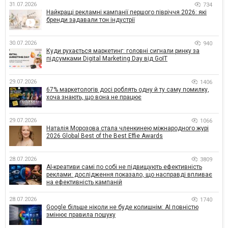
31.07.2026
734
Найкращі рекламні кампанії першого півріччя 2026: які
бренди задавали тон індустрії
30.07.2026
940
Куди рухається маркетинг: головні сигнали ринку за
підсумками Digital Marketing Day від GoIT
29.07.2026
1406
67% маркетологів досі роблять одну й ту саму помилку,
хоча знають, що вона не працює
29.07.2026
1066
Наталія Морозова стала членкинею міжнародного журі
2026 Global Best of the Best Effie Awards
28.07.2026
3809
AI-креативи самі по собі не підвищують ефективність
реклами: дослідження показало, що насправді впливає
на ефективність кампаній
28.07.2026
1740
Google більше ніколи не буде колишнім: AI повністю
змінює правила пошуку