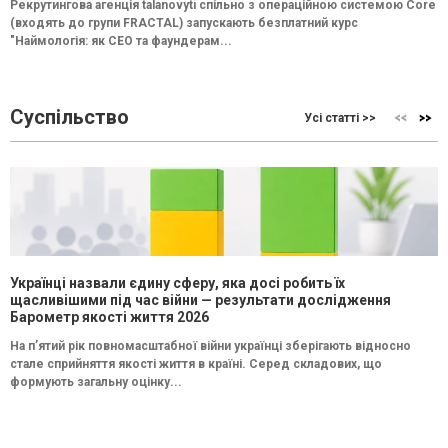
Рекрутингова агенція talanovyti спільно з операційною системою Core
(входять до групи FRACTAL) запускають безплатний курс
"Наймологія: як СEO та фаундерам...
Суспільство
Усі статті >>
Українці назвали єдину сферу, яка досі робить їх
щасливішими під час війни — результати дослідження
Барометр якості життя 2026
На п’ятий рік повномасштабної війни українці зберігають відносно
стале сприйняття якості життя в країні. Серед складових, що
формують загальну оцінку...