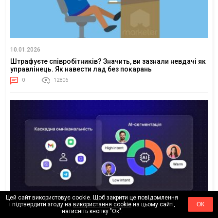
10.01.2026
Штрафуєте співробітників? Значить, ви зазнали невдачі як
управлінець. Як навести лад без покарань
0
12806
Цей сайт використовує cookie. Щоб закрити це повідомлення
і підтвердити згоду на
використання cookie
на цьому сайті,
ОК
натисніть кнопку "Ок".
08.01.2026