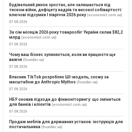
Будівельний ринок зростає, але залишається під
тиском війни, дефіциту кадрів та високої собівартості:
ключові підсумки І півріччя 2026 року
(economist.com.ua)
07.08.2026
За сім місяців 2026 року товарообіг України склав $82,2
млрд
(economist.com.ua)
07.08.2026
Чому ваш бізнес зупиняється, коли ви працюєте ще
важче
(founder.ua)
07.08.2026
Власник TikTok розробляє ШІ-модель, схожу за
масштабом до Anthropic Mythos
(founder.ua)
07.08.2026
НБУ оновив підходи до фінмоніторингу: що зміниться
для банків і клієнтів
(economist.com.ua)
07.08.2026
Продаж меблів для державних установ: інструкція для
постачальника
(founder.ua)