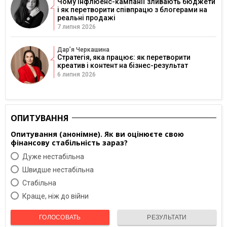
Чому інфлюенс-кампанії зливають бюджети
і як перетворити співпрацю з блогерами на
реальні продажі
7 липня 2026
Дарʼя Черкашина
Стратегія, яка працює: як перетворити
креатив і контент на бізнес-результат
6 липня 2026
ОПИТУВАННЯ
Опитування (анонімне). Як ви оцінюєте свою
фінансову стабільність зараз?
Дуже нестабільна
Швидше нестабільна
Cтабільна
Краще, ніж до війни
ГОЛОСОВАТЬ
РЕЗУЛЬТАТИ