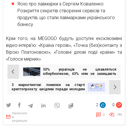
Ясно про лавмарки з Сергієм Коваленко:
Розкриття секретів створення сервісів та
продуктів, що стали лавмарками українського
бізнесу.
Крім того, на MEGOGO будуть доступні ексклюзивні
відео-інтервʼю: «Країна героїв», «Точка (без)контакту з
Вірою Платоновою», «Головні ділові події країни» та
«Голоси мирних».
50% українців не цікавляться
Навігація
кібербезпекою, 43% ніяк не захищають
свої персональні дані — опитування
записів
3 маркетингові помилки на старті
криптопроєкту: шкідливі поради молодим
стартаперам
2
0
Написати
0
785
в
редакцію