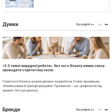
Думки
Усі статті >>
«2-3 тижні марудної роботи»: без чого бізнесу немає сенсу
проводити стратегічну сесію
Стратсесії бізнесу можна умовно поділити на 3 типи: провальна,
збалансована й трансформаційна. Провальна — це «рефлексія під
канапе» без результату....
Бренди
Усі статті >>