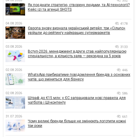
04.08.2026
352
Як поєднати стратегію, створену людьми, та AI-технології?
Кейс izi та агенції SHOTS
04.08.2026
4178
Європа знову визнала український ритейл: три «Сільпо»
увійшли до рейтингу найкращих супермаркетів
03.08.2026
3133
Вступ-2026: менеджмент вдруге став найпопулярнішою
спеціальністю, а кількість заяв — рекордна за 5 років
02.08.2026
446
WhatsApp прибиратиме повідомлення брендів з основних
чатів: що зміниться для бізнесу
02.08.2026
586
Штраф до €15 млн: у ЄС запрацювали нові правила для
чатботів і ШІ-контенту
31.07.2026
661
Чому великі бренди більше не змінюють логотипи кожні
три роки