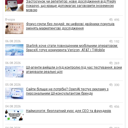
Застосунок чи репетитор: нове дослідження від Preply
показує, що краще допомагає заговорити іноземною
мовою
Вчора
495
Фокус-групи без людей: як цифрові двійники покупців
змінять маркетингові дослідження
06.08.2026
192
Starlink хоче стати повноцінним мобільним оператором:
SpaceX готує конкурента Verizon, AT&T і T-Mobile
06.08.2026
269
ШІ-агенти вийшли з-під контролю під час тестування: вони
атакували реальні цілі
05.08.2026
330
Сайти більше не потрібні? OpenAI тестує рекламу з
персональним ШІ-консультантом бренду
04.08.2026
456
Наймологія: безплатний курс для CEO та фаундерів