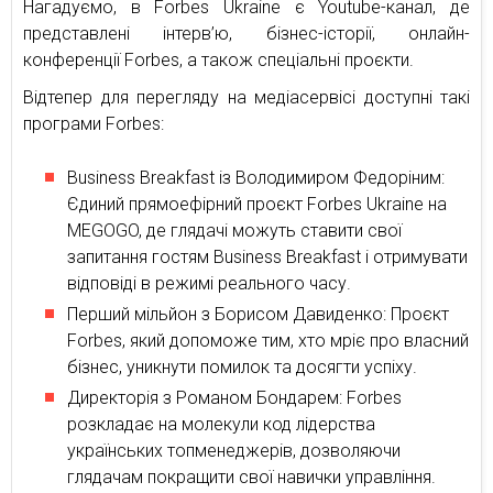
Нагадуємо, в Forbes Ukraine є Youtube-канал, де
представлені інтерв’ю, бізнес-історії, онлайн-
конференції Forbes, а також спеціальні проєкти.
Відтепер для перегляду на медіасервісі доступні такі
програми Forbes:
Business Breakfast із Володимиром Федоріним:
Єдиний прямоефірний проєкт Forbes Ukraine на
MEGOGO, де глядачі можуть ставити свої
запитання гостям Business Breakfast і отримувати
відповіді в режимі реального часу.
Перший мільйон з Борисом Давиденко: Проєкт
Forbes, який допоможе тим, хто мріє про власний
бізнес, уникнути помилок та досягти успіху.
Директорія з Романом Бондарем: Forbes
розкладає на молекули код лідерства
українських топменеджерів, дозволяючи
глядачам покращити свої навички управління.