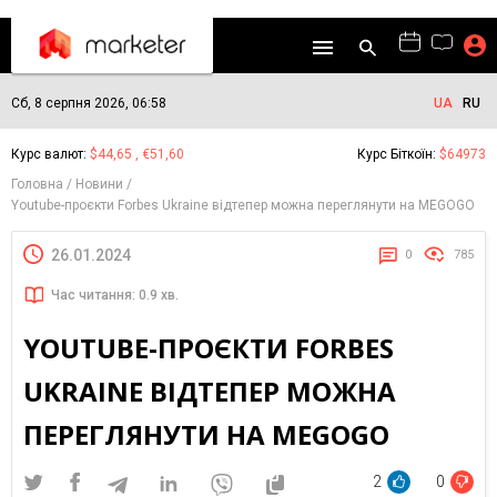
Сб, 8 серпня 2026, 06:58
UA
RU
Курс валют:
$44,65 , €51,60
Курс Біткоїн:
$64973
Головна
Новини
Youtube-проєкти Forbes Ukraine відтепер можна переглянути на MEGOGO
26.01.2024
0
785
Час читання: 0.9 хв.
YOUTUBE-ПРОЄКТИ FORBES
UKRAINE ВІДТЕПЕР МОЖНА
ПЕРЕГЛЯНУТИ НА MEGOGO
2
0