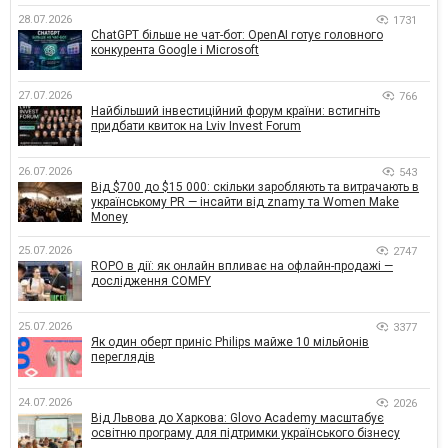
28.07.2026
1731
ChatGPT більше не чат-бот: OpenAI готує головного
конкурента Google і Microsoft
27.07.2026
766
Найбільший інвестиційний форум країни: встигніть
придбати квиток на Lviv Invest Forum
26.07.2026
543
Від $700 до $15 000: скільки заробляють та витрачають в
українському PR — інсайти від znamy та Women Make
Money
25.07.2026
2747
ROPO в дії: як онлайн впливає на офлайн-продажі —
дослідження COMFY
25.07.2026
3377
Як один оберт приніс Philips майже 10 мільйонів
переглядів
24.07.2026
2026
Від Львова до Харкова: Glovo Academy масштабує
освітню програму для підтримки українського бізнесу