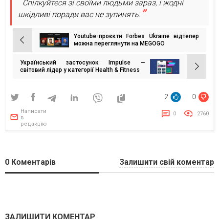
Спілкуйтеся зі своїми людьми зараз, і жодні
шкідливі поради вас не зупинять.
Youtube-проєкти Forbes Ukraine відтепер
Навігація
можна переглянути на MEGOGO
записів
Український застосунок Impulse —
світовий лідер у категорії Health & Fitness
2
0
Написати
0
2760
в
редакцію
0
Коментарів
Залишити свій коментар
ЗАЛИШИТИ КОМЕНТАР