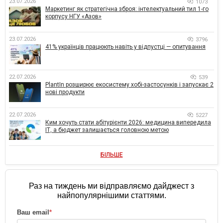
23.07.2026
1073
Маркетинг як стратегічна зброя: інтелектуальний тил 1-го
корпусу НГУ «Азов»
23.07.2026
3796
41% українців працюють навіть у відпустці — опитування
22.07.2026
539
PlantIn розширює екосистему хобі-застосунків і запускає 2
нові продукти
22.07.2026
5227
Ким хочуть стати абітурієнти 2026: медицина випередила
ІТ, а бюджет залишається головною метою
БІЛЬШЕ
Раз на тиждень ми відправляємо дайджест з
найпопулярнішими статтями.
Ваш email
*