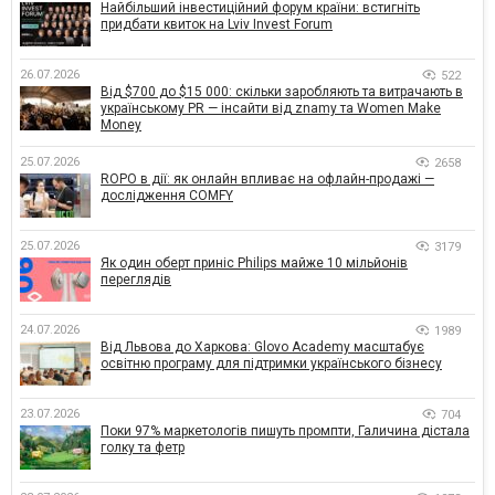
Найбільший інвестиційний форум країни: встигніть
придбати квиток на Lviv Invest Forum
26.07.2026
522
Від $700 до $15 000: скільки заробляють та витрачають в
українському PR — інсайти від znamy та Women Make
Money
25.07.2026
2658
ROPO в дії: як онлайн впливає на офлайн-продажі —
дослідження COMFY
25.07.2026
3179
Як один оберт приніс Philips майже 10 мільйонів
переглядів
24.07.2026
1989
Від Львова до Харкова: Glovo Academy масштабує
освітню програму для підтримки українського бізнесу
23.07.2026
704
Поки 97% маркетологів пишуть промпти, Галичина дістала
голку та фетр