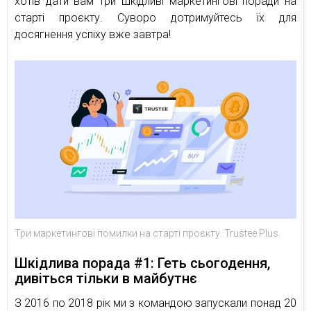
хотів дати вам три шкідливі маркетингові поради на
старті проєкту. Суворо дотримуйтесь їх для
досягнення успіху вже завтра!
Три маркетингові помилки на старті проєкту. Trustee Plus.
Шкідлива порада #1: Геть сьогодення,
дивіться тільки в майбутнє
З 2016 по 2018 рік ми з командою запускали понад 20