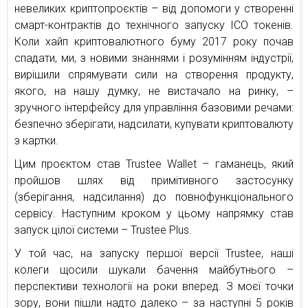
невеликих криптопроєктів – від допомоги у створенні
смарт-контрактів до технічного запуску ICO токенів.
Коли хайп криптовалютного буму 2017 року почав
спадати, ми, з новими знаннями і розумінням індустрії,
вирішили спрямувати сили на створення продукту,
якого, на нашу думку, не вистачало на ринку, –
зручного інтерфейсу для управління базовими речами:
безпечно зберігати, надсилати, купувати криптовалюту
з картки.
Цим проєктом став Trustee Wallet – гаманець, який
пройшов шлях від примітивного застосунку
(зберігання, надсилання) до повнофункціонального
сервісу. Наступним кроком у цьому напрямку став
запуск цілої системи – Trustee Plus.
У той час, на запуску першої версії Trustee, наші
колеги щосили шукали бачення майбутнього –
перспективи технології на роки вперед. З моєї точки
зору, вони пішли надто далеко – за наступні 5 років