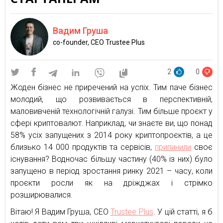
Вадим Груша
co-founder, CEO Trustee Plus
2
0
Жоден бізнес не приречений на успіх. Тим паче бізнес
молодий, що розвивається в перспективній,
маловивченій технологічній галузі. Тим більше проєкт у
сфері криптовалют. Наприклад, чи знаєте ви, що понад
58% усіх запущених з 2014 року криптопроєктів, а це
близько 14 000 продуктів та сервісів,
припинили
своє
існування? Водночас більшу частину (40% із них) було
запущено в період зростання ринку 2021 – часу, коли
проєкти росли як на дріжджах і стрімко
розширювалися.
Вітаю! Я Вадим Груша, CEO
Trustee Plus
. У цій статті, я б