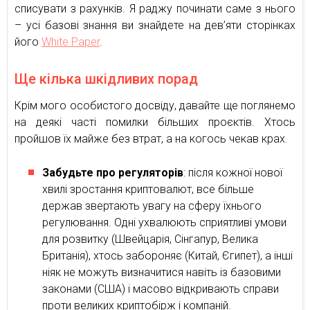
списувати з рахунків. Я раджу починати саме з нього
– усі базові знання ви знайдете на дев’яти сторінках
його
White Paper
.
Ще кілька шкідливих порад
Крім мого особистого досвіду, давайте ще поглянемо
на деякі часті помилки більших проєктів. Хтось
пройшов їх майже без втрат, а на когось чекав крах.
Забудьте про регуляторів
: після кожної нової
хвилі зростання криптовалют, все більше
держав звертають увагу на сферу їхнього
регулювання. Одні ухвалюють сприятливі умови
для розвитку (Швейцарія, Сінгапур, Велика
Британія), хтось забороняє (Китай, Єгипет), а інші
ніяк не можуть визначитися навіть із базовими
законами (США) і масово відкривають справи
проти великих криптобірж і компаній.