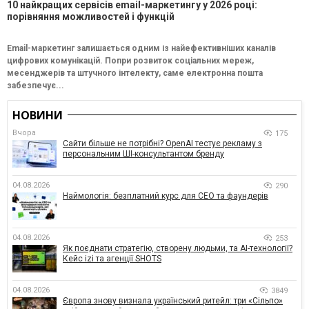
10 найкращих сервісів email-маркетингу у 2026 році:
порівняння можливостей і функцій
Email-маркетинг залишається одним із найефективніших каналів
цифрових комунікацій. Попри розвиток соціальних мереж,
месенджерів та штучного інтелекту, саме електронна пошта
забезпечує...
НОВИНИ
Вчора
175
Сайти більше не потрібні? OpenAI тестує рекламу з
персональним ШІ-консультантом бренду
04.08.2026
290
Наймологія: безплатний курс для CEO та фаундерів
04.08.2026
253
Як поєднати стратегію, створену людьми, та AI-технології?
Кейс izi та агенції SHOTS
04.08.2026
3849
Європа знову визнала український ритейл: три «Сільпо»