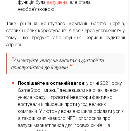
функція була
запущена
, але стала
необов’язковою.
Таке рішення коштувало компанії багато нервів,
старих і нових користувачів. А все через упевненість у
тому, що продукт або функція корисні аудиторії
апріорі.
Акцентуйте увагу на запитах аудиторії та
прислухайтеся до її думки.
Поспішайте в останній вагон
: у січні 2021 року
GameStop, чиї акції дешевшали на очах, дивом
уникла краху – приватні інвестори фактично
врятували її, пішовши проти угод великих
компаній. У лютому вона вирішила осідлати успіх,
а також хайп навколо NFT і оголосила про
запуск маркетплейса для ігрових скінів. На