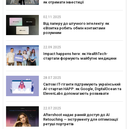
як отримати інвестиції
02.11.2025
Від паперу до штучного інтелекту: як
єВізитка робить обмін контактами
розумним
22.09.2025
Impact happens here: як HealthTech-
стартапи формують майбутнє медицини
28.07.2025
Світові IT-гіганти підтримують український
AI-стартап HAPP: як Google, DigitalOcean та
ElevenLabs допомагають розвивати
інновації в Україні
22.07.2025
Aftershoot надає ранній доступ до AI
Retouching — інструменту для оптимізації
ретуші портретів