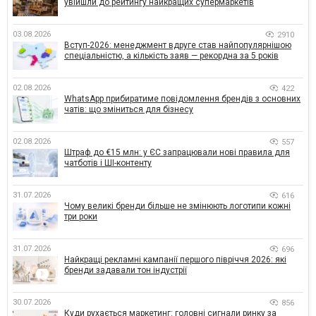
увійшли до рейтингу найкращих супермаркетів
03.08.2026
2910
Вступ-2026: менеджмент вдруге став найпопулярнішою
спеціальністю, а кількість заяв — рекордна за 5 років
02.08.2026
422
WhatsApp прибиратиме повідомлення брендів з основних
чатів: що зміниться для бізнесу
02.08.2026
557
Штраф до €15 млн: у ЄС запрацювали нові правила для
чатботів і ШІ-контенту
31.07.2026
616
Чому великі бренди більше не змінюють логотипи кожні
три роки
31.07.2026
696
Найкращі рекламні кампанії першого півріччя 2026: які
бренди задавали тон індустрії
30.07.2026
856
Куди рухається маркетинг: головні сигнали ринку за