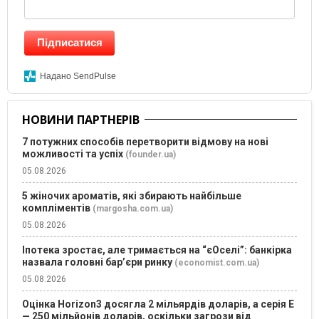
Підписатися
Надано SendPulse
НОВИНИ ПАРТНЕРІВ
7 потужних способів перетворити відмову на нові
можливості та успіх
(founder.ua)
05.08.2026
5 жіночих ароматів, які збирають найбільше
компліментів
(margosha.com.ua)
05.08.2026
Іпотека зростає, але тримається на “єОселі”: банкірка
назвала головні бар’єри ринку
(economist.com.ua)
05.08.2026
Оцінка Horizon3 досягла 2 мільярдів доларів, а серія E
— 250 мільйонів доларів, оскільки загрози від