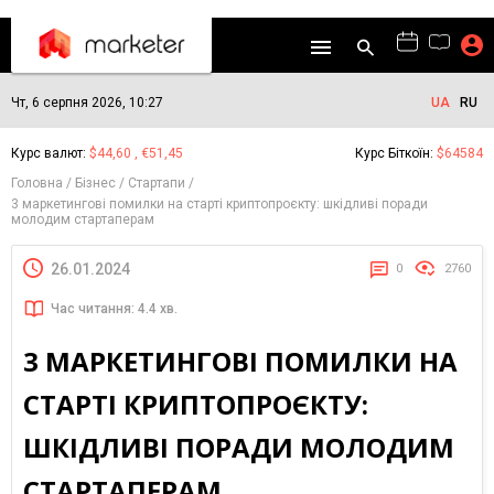
Чт, 6 серпня 2026, 10:27
UA
RU
Курс валют:
$44,60 , €51,45
Курс Біткоїн:
$64584
Головна
Бізнес
Стартапи
3 маркетингові помилки на старті криптопроєкту: шкідливі поради
молодим стартаперам
26.01.2024
0
2760
Час читання: 4.4 хв.
3 МАРКЕТИНГОВІ ПОМИЛКИ НА
СТАРТІ КРИПТОПРОЄКТУ:
ШКІДЛИВІ ПОРАДИ МОЛОДИМ
СТАРТАПЕРАМ