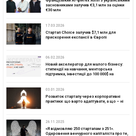
Французький AI-фінтех Aiffin з українськими
засновниками залучив €3,1 млн за оцінки
€30 млн
17.03.2026
Стартап Choice залучив $7,1 млн для
прискорення експансії в Європі
06.02.2026
Новий акселератор для малого бізнесу:
стипендії на навчання, менторська
підтримка, інвестиції до 100 000$ на
розвиток
03.01.2026
Розвиток стартапу через корпоративні
практики: що варто адаптувати, а що – ні
26.11.2025
«Я відмовляю 250 стартапам з 251».
Одкровення венчурного капіталіста про те,