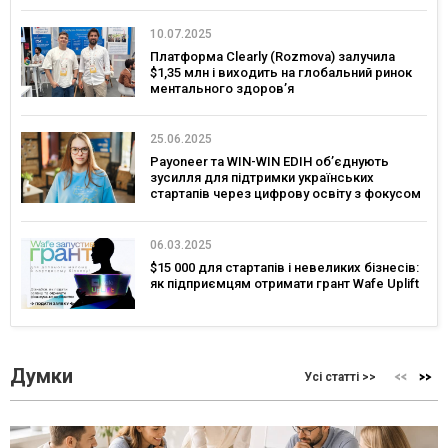
10.07.2025
Платформа Clearly (Rozmova) залучила
$1,35 млн і виходить на глобальний ринок
ментального здоровʼя
25.06.2025
Payoneer та WIN-WIN EDIH об’єднують
зусилля для підтримки українських
стартапів через цифрову освіту з фокусом
на глобальні ринки
06.03.2025
$15 000 для стартапів і невеликих бізнесів:
як підприємцям отримати грант Wafe Uplift
Думки
Усі статті >>