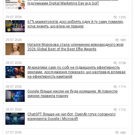
підсумками Digital Marketing Day від GoIT
29.07.2026
1295
67% маркетологів досі роблять одну й ту саму помилку,
хоча знають, що вона не працює
29.07.2026
989
Наталія Морозова стала членкинею міжнародного журі
2026 Global Best of the Best Effie Awards
28.07.2026
3738
AI-креативи самі по собі не підвищують ефективність
реклами: дослідження показало, що насправді впливає
на ефективність кампаній
28.07.2026
1719
Google більше ніколи не буде колишнім: AI повністю
змінює правила пошуку
28.07.2026
1714
ChatGPT більше не чат-бот: OpenAI готує головного
конкурента Google і Microsoft
27.07.2026
686