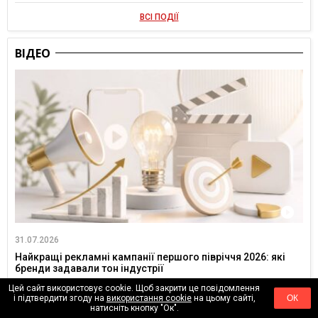
ВСІ ПОДІЇ
ВІДЕО
31.07.2026
Найкращі рекламні кампанії першого півріччя 2026: які
бренди задавали тон індустрії
0
696
Цей сайт використовує cookie. Щоб закрити це повідомлення
і підтвердити згоду на
використання cookie
на цьому сайті,
ОК
натисніть кнопку "Ок".