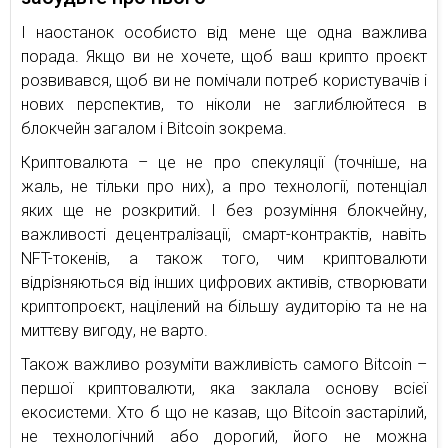
І наостанок особисто від мене ще одна важлива
порада. Якщо ви не хочете, щоб ваш крипто проєкт
розвивався, щоб ви не помічали потреб користувачів і
нових перспектив, то ніколи не заглиблюйтеся в
блокчейн загалом і Bitcoin зокрема.
Криптовалюта – це не про спекуляції (точніше, на
жаль, не тільки про них), а про технології, потенціал
яких ще не розкритий. І без розуміння блокчейну,
важливості децентралізації, смарт-контрактів, навіть
NFT-токенів, а також того, чим криптовалюти
відрізняються від інших цифрових активів, створювати
криптопроєкт, націлений на більшу аудиторію та не на
миттєву вигоду, не варто.
Також важливо розуміти важливість самого Bitcoin –
першої криптовалюти, яка заклала основу всієї
екосистеми. Хто б що не казав, що Bitcoin застарілий,
не технологічний або дорогий, його не можна