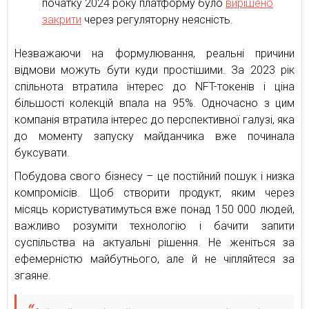
початку 2024 року платформу було
вирішено
закрити
через регуляторну неясність.
Незважаючи на формулювання, реальні причини
відмови можуть бути куди простішими. За 2023 рік
спільнота втратила інтерес до NFT-токенів і ціна
більшості колекцій впала на 95%. Одночасно з цим
компанія втратила інтерес до перспективної галузі, яка
до моменту запуску майданчика вже починала
буксувати.
Побудова свого бізнесу – це постійний пошук і низка
компромісів. Щоб створити продукт, яким через
місяць користуватимуться вже понад 150 000 людей,
важливо розуміти технологію і бачити запити
суспільства на актуальні рішення. Не женіться за
ефемерністю майбутнього, але й не чіпляйтеся за
згаяне.