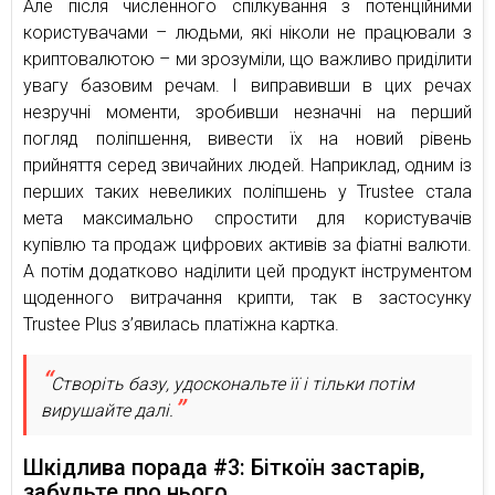
Але після численного спілкування з потенційними
користувачами – людьми, які ніколи не працювали з
криптовалютою – ми зрозуміли, що важливо приділити
увагу базовим речам. І виправивши в цих речах
незручні моменти, зробивши незначні на перший
погляд поліпшення, вивести їх на новий рівень
прийняття серед звичайних людей. Наприклад, одним із
перших таких невеликих поліпшень у Trustee стала
мета максимально спростити для користувачів
купівлю та продаж цифрових активів за фіатні валюти.
А потім додатково наділити цей продукт інструментом
щоденного витрачання крипти, так в застосунку
Trustee Plus з’явилась платіжна картка.
Створіть базу, удоскональте її і тільки потім
вирушайте далі.
Шкідлива порада #3: Біткоїн застарів,
забудьте про нього