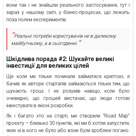
вони так і не знайшли реального застосування, тут і
зараз у нашому світі, у бізнес-процесах, що лежать
поза полем експериментів.
Реальні потреби користувачів не в далекому
майбутньому, а в сьогоденні.
Шкідлива порада #2: Шукайте великі
інвестиції для великих цілей
Ще коли ми тільки починали займатися криптою, я
бачив як автори стартапів займаються тільки тим, що
шукають гроші. І не розумів навіщо, коли було
очевидно, що грошей вистачає, що люди готові
інвестувати в якісні розробки.
Як і багато хто на старті, ми створили “Road Map”
проєкту – близько 30 пунктів, які ми б хотіли запустити,
яких ні в кого не було або вони були зроблені погано.