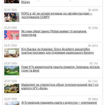
Money
25.07.2026
2695
ROPO в дії: як онлайн впливає на офлайн-продажі —
дослідження COMFY
25.07.2026
3246
Як один оберт приніс Philips майже 10 мільйонів
переглядів
24.07.2026
2014
Від Львова до Харкова: Glovo Academy масштабує
освітню програму для підтримки українського бізнесу
23.07.2026
714
Поки 97% маркетологів пишуть промпти, Галичина дістала
голку та фетр
23.07.2026
1101
Маркетинг як стратегічна зброя: інтелектуальний тил 1-го
корпусу НГУ «Азов»
23.07.2026
3845
41% українців працюють навіть у відпустці — опитування