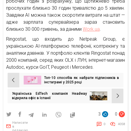
робочих годин з розрахунку, що щотижнево треба
прослухати близько 30 годин тривалістю до 5 хвилин.
Завдяки AI можна також скоротити витрати на штат —
адже зарплата супервайзера зараз становить
близько 30 000 гривень, за даними
Work.ua
.
Ringostat, що входить до Netpeak Group, є
українською AI-платформою телефонії, колтрекінгу та
аналітики дзвінків. У портфоліо клієнтів Ringostat понад
2000 компаній, серед яких OLX і ЛУН, інтернет-магазин
Autodoc, курси GoIT, Peugeot і Mercedes.
Топ-10 способів як набрати підписників в
Навігація
інстаграмі у 2025 році
записів
Українська EdTech компанія Headway
відкрила офіс в Іспанії
3
0
Написати
0
4058
в
редакцію