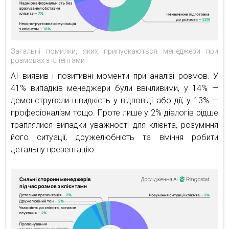
Загальні помилки, яких припускаються менеджери при
розмовах з кліентами
AI виявив і позитивні моменти при аналізі розмов. У
41% випадків менеджери були ввічливими, у 14% —
демонстрували швидкість у відповіді або дії, у 13% —
професіоналізм тощо. Проте лише у 2% діалогів рідше
траплялися випадки уважності для клієнта, розуміння
його ситуації, дружелюбність та вміння робити
детальну презентацію.