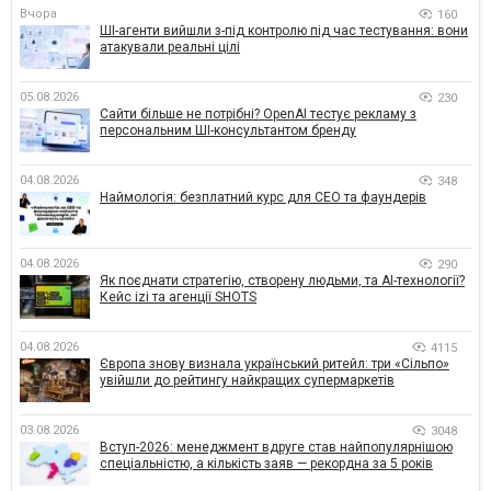
Вчора
160
ШІ-агенти вийшли з-під контролю під час тестування: вони
атакували реальні цілі
05.08.2026
230
Сайти більше не потрібні? OpenAI тестує рекламу з
персональним ШІ-консультантом бренду
04.08.2026
348
Наймологія: безплатний курс для CEO та фаундерів
04.08.2026
290
Як поєднати стратегію, створену людьми, та AI-технології?
Кейс izi та агенції SHOTS
04.08.2026
4115
Європа знову визнала український ритейл: три «Сільпо»
увійшли до рейтингу найкращих супермаркетів
03.08.2026
3048
Вступ-2026: менеджмент вдруге став найпопулярнішою
спеціальністю, а кількість заяв — рекордна за 5 років