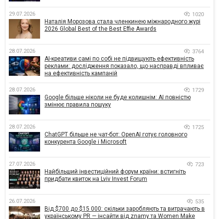
29.07.2026
1020
Наталія Морозова стала членкинею міжнародного журі
2026 Global Best of the Best Effie Awards
28.07.2026
3764
AI-креативи самі по собі не підвищують ефективність
реклами: дослідження показало, що насправді впливає
на ефективність кампаній
28.07.2026
1729
Google більше ніколи не буде колишнім: AI повністю
змінює правила пошуку
28.07.2026
1725
ChatGPT більше не чат-бот: OpenAI готує головного
конкурента Google і Microsoft
27.07.2026
723
Найбільший інвестиційний форум країни: встигніть
придбати квиток на Lviv Invest Forum
26.07.2026
535
Від $700 до $15 000: скільки заробляють та витрачають в
українському PR — інсайти від znamy та Women Make