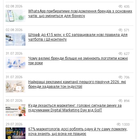
02.08.2026
435
WhatsApp прибиратиме повідомлення брендів з основних
чатів: що зміниться для бізнесу
02.08.2026
571
Штраф до €15 млн: у ЄС запрацювали нові правила для
чатботів і ШІ-контенту
31.07.2026
627
Чому великі бренди більше не змінюють логотипи кожні
три роки
31.07.2026
706
Найкращі рекламні кампанії першого півріччя 2026: які
бренди задавали тон індустрії
30.07.2026
894
Куди рухається маркетинг: головні сигнали ринку за
підсумками Digital Marketing Day від GoIT
29.07.2026
1333
67% маркетологів досі роблять одну й ту саму помилку,
хоча знають, що вона не працює