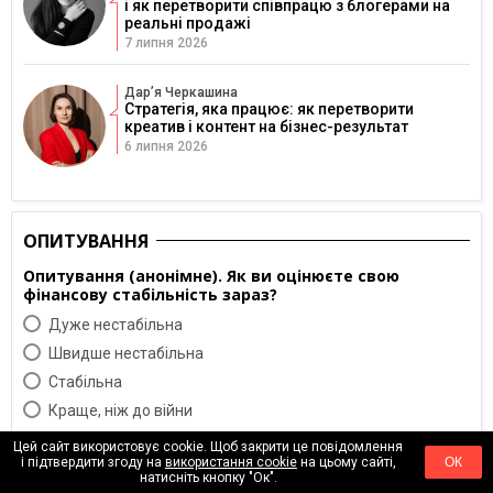
і як перетворити співпрацю з блогерами на
реальні продажі
7 липня 2026
Дарʼя Черкашина
Стратегія, яка працює: як перетворити
креатив і контент на бізнес-результат
6 липня 2026
ОПИТУВАННЯ
Опитування (анонімне). Як ви оцінюєте свою
фінансову стабільність зараз?
Дуже нестабільна
Швидше нестабільна
Cтабільна
Краще, ніж до війни
Цей сайт використовує cookie. Щоб закрити це повідомлення
ГОЛОСОВАТЬ
РЕЗУЛЬТАТИ
і підтвердити згоду на
використання cookie
на цьому сайті,
ОК
натисніть кнопку "Ок".
Залишити коментар