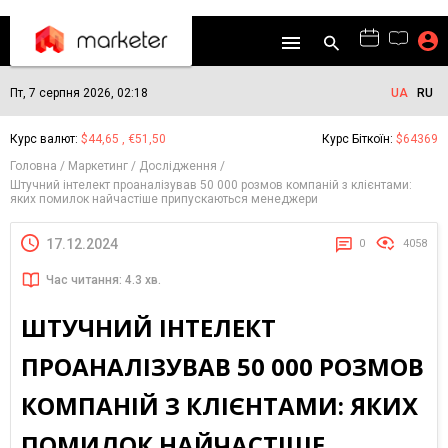
Пт, 7 серпня 2026, 02:18
UA
RU
Курс валют:
$44,65 , €51,50
Курс Біткоїн:
$64369
Головна
Маркетинг
Дослідження
Штучний інтелект проаналізував 50 000 розмов компаній з клієнтами:
яких помилок найчастіше припускаються менеджери
17.12.2024
0
4058
Час читання: 4.3 хв.
ШТУЧНИЙ ІНТЕЛЕКТ
ПРОАНАЛІЗУВАВ 50 000 РОЗМОВ
КОМПАНІЙ З КЛІЄНТАМИ: ЯКИХ
ПОМИЛОК НАЙЧАСТІШЕ