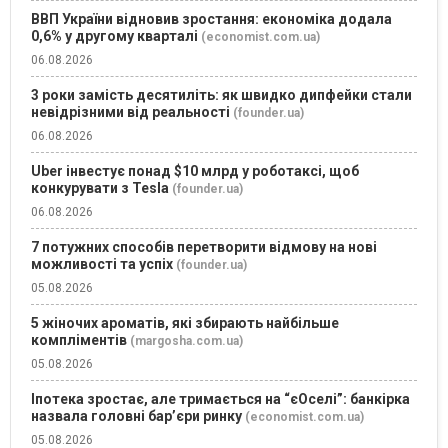
ВВП України відновив зростання: економіка додала
0,6% у другому кварталі
(economist.com.ua)
06.08.2026
3 роки замість десятиліть: як швидко дипфейки стали
невідрізними від реальності
(founder.ua)
06.08.2026
Uber інвестує понад $10 млрд у роботаксі, щоб
конкурувати з Tesla
(founder.ua)
06.08.2026
7 потужних способів перетворити відмову на нові
можливості та успіх
(founder.ua)
05.08.2026
5 жіночих ароматів, які збирають найбільше
компліментів
(margosha.com.ua)
05.08.2026
Іпотека зростає, але тримається на “єОселі”: банкірка
назвала головні бар’єри ринку
(economist.com.ua)
05.08.2026