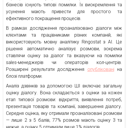
бізнесів існують типові помилки. Їх виокремлення та
усунення мають привести для простого та
ефективного покращення процесів.
В рамках дослідження проаналізовано діалоги між
клієнтами та працівниками різних компаній, які
використовують мовну аналітику Ringostat з AI. Це
рішення автоматично аналізує розмови, зокрема
ставлячи оцінку за діалог та вказуючи на помилки
sales-менеджерів чи операторів кол-центрів.
Розширені результати дослідження
опубліковані
на
блозі платформи.
Аналіз дзвінків за допомогою ШІ включає загальну
оцінку діалогу. Вона складається з оцінки за кожен
етап типової розмови: відкриття, виявлення потреб,
презентація товарів та компанії, завершення діалогу.
Середня оцінка, яку отримали проаналізовані розмови
— лише 2 з 5 балів, 77% розмов мають оцінку 3 та
нижче, а оцінку 5 отримали лише 1% діалогів.