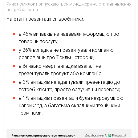
Яких помилок припускаються менеджери на етапі виявлення
потреб клієнтів
На етапі презентації співробітники:
в 46% випадків не надавали інформацію про
товар чи послугу;
у 26% випадків не презентували компанію,
розповівши про її сильні сторони;
в близько чверті випадків взагалі не
презентували продукт або компанію;
в 3% випадків не адаптували презентацію до
потреб клієнта, просто озвучивши переваги;
в 1% випадків презентація була незрозумілою —
наприклад, з багатьма складними технічними
термінами.