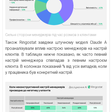
Сильні сторони менеджерів під час розмов з кліентами
Також Ringostat завдяки штучному моделі Claude A
проаналізували вплив настрою менеджерів на настрій
клієнтів. В таблицях нижче показано, як часто певний
настрій менеджера співпадав з певним настроєм
клієнта. В колонках показаний % від усіх випадків, коли
у працівника був конкретний настрій.