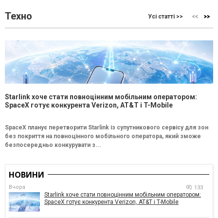
Техно
Усі статті >>
Starlink хоче стати повноцінним мобільним оператором:
SpaceX готує конкурента Verizon, AT&T і T-Mobile
SpaceX планує перетворити Starlink із супутникового сервісу для зон
без покриття на повноцінного мобільного оператора, який зможе
безпосередньо конкурувати з...
НОВИНИ
Вчора
133
Starlink хоче стати повноцінним мобільним оператором:
SpaceX готує конкурента Verizon, AT&T і T-Mobile