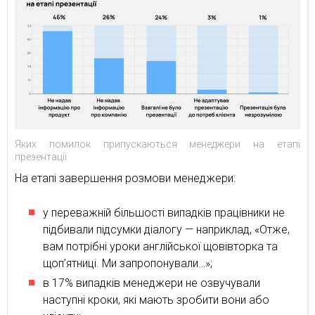
Яких помилок припускаються менеджери на етапі
презентації
На етапі завершення розмови менеджери:
у переважній більшості випадків працівники не
підбивали підсумки діалогу — наприклад, «Отже,
вам потрібні уроки англійської щовівторка та
щоп’ятниці. Ми запропонували…»;
в 17% випадків менеджери не озвучували
наступні кроки, які мають зробити вони або