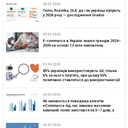
28.05.2026
Temu, Rozetka, OLX: де і як українці купують
у 2026 році — дослідження Gradus
09.04.2026
E-commerce в Україні: аналіз трендів 2024–
2026 на основі 7,5 млн замовлень
03.04.2026
85% українців використовують ШІ, тільки
6% за нього платять, при цьому 50%
позитивно ставляться до використання ШІ
в сервісах брендів – дослідження Gradus
29.03.2026
Як змінюється поведінка клієнтів
eCommerce під час зимово-весняних
кампаній: попит змістився на 5–7 днів, а
ключовим днем для комунікацій став
четвер — дослідження eSputnik та Inweb
24.03.2026