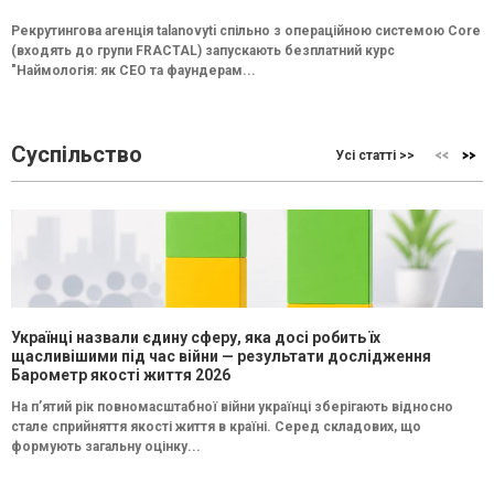
Рекрутингова агенція talanovyti спільно з операційною системою Core
(входять до групи FRACTAL) запускають безплатний курс
"Наймологія: як СEO та фаундерам...
Суспільство
Усі статті >>
Українці назвали єдину сферу, яка досі робить їх
щасливішими під час війни — результати дослідження
Барометр якості життя 2026
На п’ятий рік повномасштабної війни українці зберігають відносно
стале сприйняття якості життя в країні. Серед складових, що
формують загальну оцінку...