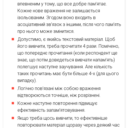
впевненим у тому, що все добре пам’ятає.
Кожне нове враження не залишається
ізольованим. Згодом воно входить в
асоціативний зв’язок з іншими, після чого пам’ять
про нього може змінитися.
Допустимо, є якийсь текстовий матеріал. Щоб
його вивчити, треба прочитати 4 рази. Помічено,
що попереднє прочитання (коли респондент ще
знає, що потім доведеться вивчати напам’ять)
полегшує наступне заучування. Але кількість
таких прочитань має бути більше 4-х (для цього
випадку).
Логічно пов’язані між собою враження
відтворюються точніше, ніж розрізнені.
Кожне наступне повторення підвищує
ефективність запам’ятовування.
Якщо треба щось вивчити, то ефективніше
повторювати матеріал щоразу через деякий час