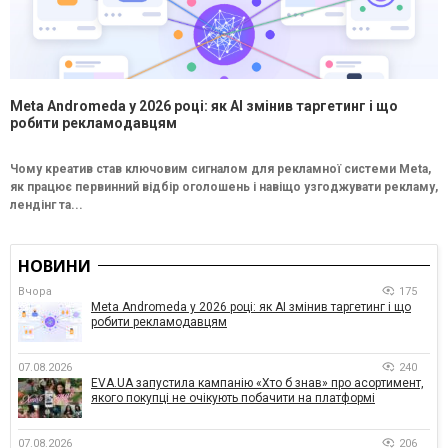
Meta Andromeda у 2026 році: як AI змінив таргетинг і що
робити рекламодавцям
Чому креатив став ключовим сигналом для рекламної системи Meta,
як працює первинний відбір оголошень і навіщо узгоджувати рекламу,
лендінг та...
НОВИНИ
Вчора
175
Meta Andromeda у 2026 році: як AI змінив таргетинг і що
робити рекламодавцям
07.08.2026
240
EVA.UA запустила кампанію «Хто б знав» про асортимент,
якого покупці не очікують побачити на платформі
07.08.2026
206