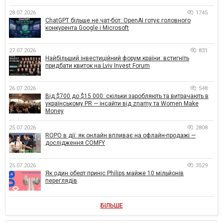
28.07.2026
1745
ChatGPT більше не чат-бот: OpenAI готує головного
конкурента Google і Microsoft
27.07.2026
831
Найбільший інвестиційний форум країни: встигніть
придбати квиток на Lviv Invest Forum
26.07.2026
548
Від $700 до $15 000: скільки заробляють та витрачають в
українському PR — інсайти від znamy та Women Make
Money
25.07.2026
2808
ROPO в дії: як онлайн впливає на офлайн-продажі —
дослідження COMFY
25.07.2026
3529
Як один оберт приніс Philips майже 10 мільйонів
переглядів
БІЛЬШЕ