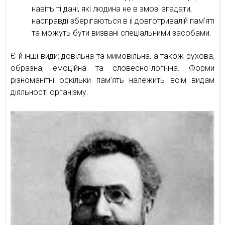
навіть ті дані, які людина не в змозі згадати,
насправді зберігаються в її довготривалій пам’яті
та можуть бути визвані спеціальними засобами.
Є й інші види: довільна та мимовільна, а також рухова,
образна, емоційна та словесно-логічна. Форми
різноманітні оскільки пам’ять належить всім видам
діяльності організму.