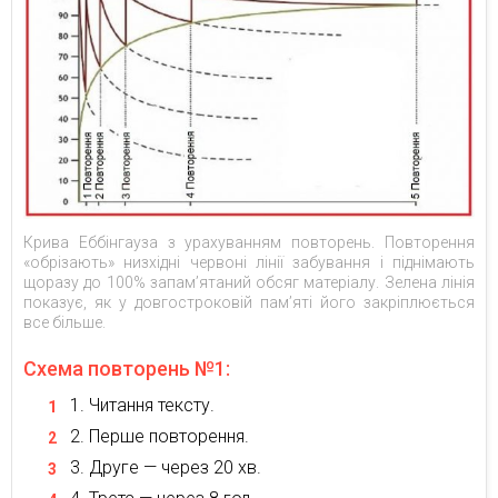
Крива Еббінгауза з урахуванням повторень. Повторення
«обрізають» низхідні червоні лінії забування і піднімають
щоразу до 100% запам’ятаний обсяг матеріалу. Зелена лінія
показує, як у довгостроковій пам’яті його закріплюється
все більше.
Схема повторень №1:
Читання тексту.
Перше повторення.
Друге — через 20 хв.