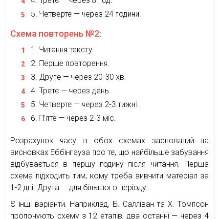
Третє — через 8 год.
Четверте — через 24 години.
Схема повторень №2:
Читання тексту
Перше повторення.
Друге — через 20-30 хв.
Третє — через день.
Четверте — через 2-3 тижні.
П’яте — через 2-3 міс.
Розрахунок часу в обох схемах заснований на
висновках Еббінгауза про те, що найбільше забування
відбувається в першу годину після читання. Перша
схема підходить тим, кому треба вивчити матеріал за
1-2 дні. Друга — для більшого періоду.
Є інші варіанти. Наприклад, Б. Салліван та Х. Томпсон
пропонують схему з 12 етапів, два останні — через 4