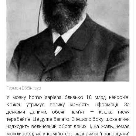
Герман Еббінгауз
У мозку homo sapiens близько 10 млрд нейронів.
Кожен утримує велику кількість інформації. За
деякими даними, обсяг пам’яті — кілька тисяч
терабайтів. Це дуже багато. З іншого боку, щохвилини
надходить величезний обсяг даних. І, на жаль, немає
можливості, як у комп’ютері, відзначити “прапорцями”