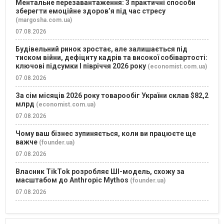
Ментальне перезавантаження: 3 практичні способи
зберегти емоційне здоров’я під час стресу
(margosha.com.ua)
07.08.2026
Будівельний ринок зростає, але залишається під
тиском війни, дефіциту кадрів та високої собівартості:
ключові підсумки І півріччя 2026 року
(economist.com.ua)
07.08.2026
За сім місяців 2026 року товарообіг України склав $82,2
млрд
(economist.com.ua)
07.08.2026
Чому ваш бізнес зупиняється, коли ви працюєте ще
важче
(founder.ua)
07.08.2026
Власник TikTok розробляє ШІ-модель, схожу за
масштабом до Anthropic Mythos
(founder.ua)
07.08.2026