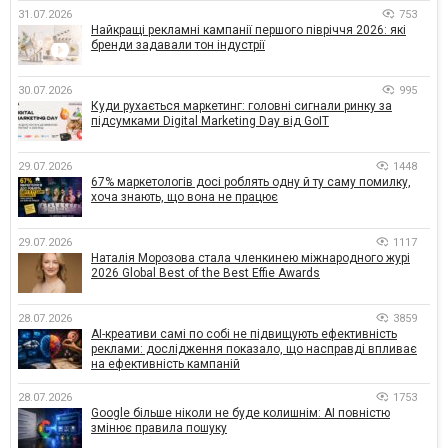
31.07.2026
753
Найкращі рекламні кампанії першого півріччя 2026: які
бренди задавали тон індустрії
30.07.2026
995
Куди рухається маркетинг: головні сигнали ринку за
підсумками Digital Marketing Day від GoIT
29.07.2026
1448
67% маркетологів досі роблять одну й ту саму помилку,
хоча знають, що вона не працює
29.07.2026
1117
Наталія Морозова стала членкинею міжнародного журі
2026 Global Best of the Best Effie Awards
28.07.2026
3859
AI-креативи самі по собі не підвищують ефективність
реклами: дослідження показало, що насправді впливає
на ефективність кампаній
28.07.2026
1753
Google більше ніколи не буде колишнім: AI повністю
змінює правила пошуку