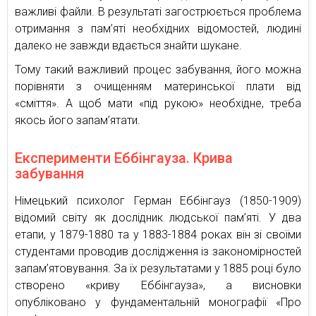
важливі файли. В результаті загострюється проблема
отримання з пам’яті необхідних відомостей, людині
далеко не завжди вдається знайти шукане.
Тому такий важливий процес забування, його можна
порівняти з очищенням материнської плати від
«сміття». А щоб мати «під рукою» необхідне, треба
якось його запам’ятати.
Експерименти Еббінгауза. Крива
забування
Німецький психолог Герман Еббінгауз (1850-1909)
відомий світу як дослідник людської пам’яті. У два
етапи, у 1879-1880 та у 1883-1884 роках він зі своїми
студентами проводив дослідження із закономірностей
запам’ятовування. За їх результатами у 1885 році було
створено «криву Еббінгауза», а висновки
опубліковано у фундаментальній монографії «Про