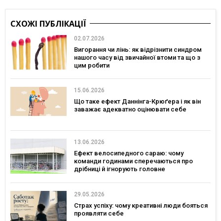
СХОЖІ ПУБЛІКАЦІЇ
02.07.2026
Вигорання чи лінь: як відрізнити синдром
нашого часу від звичайної втоми та що з
цим робити
15.06.2026
Що таке ефект Даннінга-Крюґера і як він
заважає адекватно оцінювати себе
13.06.2026
Ефект велосипедного сараю: чому
команди годинами сперечаються про
дрібниці й ігнорують головне
29.05.2026
Страх успіху: чому креативні люди бояться
проявляти себе