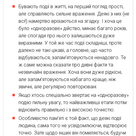
Бувають події в житті, на перший погляд прості,
але справляють сильне враження. Деякі з них (не
всі!) намертво врізаються на згадку. І хоча це
було «одноразове» дійство, минає багато років,
але спогади про нього залишаються дуже
виразними. У той же час події складніші, проте
далеко не такі цікаві, а головне, що часто
відбуваються, запам’ятовуються ненадовго. Те
ж саме можна сказати про дивні факти та
незвичайні враження. Хоча вони дуже рідкісні,
але запам’ятовуються набагато краще, ніж
звичні, але регулярно повторювані.
Якщо хтось спеціально звертає на «одноразову»
подію пильну увагу, то найважливіші етапи потім
відновить правильно і з високою точністю.
Особливістю пам’яті є той факт, що деякі події
людина, сама того не усвідомлюючи, відтворює
точно. Зате щодо інших він помиляється, будучи