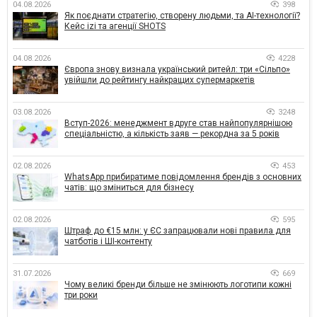
04.08.2026
398
Як поєднати стратегію, створену людьми, та AI-технології?
Кейс izi та агенції SHOTS
04.08.2026
4228
Європа знову визнала український ритейл: три «Сільпо»
увійшли до рейтингу найкращих супермаркетів
03.08.2026
3248
Вступ-2026: менеджмент вдруге став найпопулярнішою
спеціальністю, а кількість заяв — рекордна за 5 років
02.08.2026
453
WhatsApp прибиратиме повідомлення брендів з основних
чатів: що зміниться для бізнесу
02.08.2026
595
Штраф до €15 млн: у ЄС запрацювали нові правила для
чатботів і ШІ-контенту
31.07.2026
669
Чому великі бренди більше не змінюють логотипи кожні
три роки