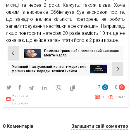
місяці та через 2 роки. Кажуть, також дієва. Хоча
одним із висновків Еббінгауза був висновок про те,
що занадто велика кількість повторень не робить
запам’ятовування настільки ефективнішим. Наприклад,
якщо повторити матеріал 20 разів замість 10-ти, це не
означає, що вийде запам’ятати його в 2 рази краще.
Помилка гравця або помилковий висновок
Навігація
Монте-Карло
записів
Успішний і актуальний контент-маркетинг
у різних нішах: поради, техніки і кейси
7
0
Написати
0
19447
в
редакцію
0
Коментарів
Залишити свій коментар