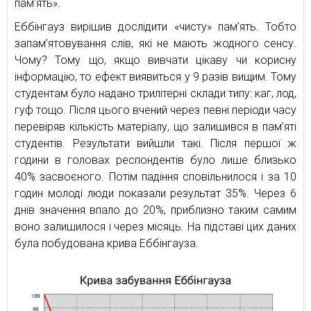
пам’ять».
Еббінгауз вирішив дослідити «чисту» пам’ять. Тобто
запам’ятовування слів, які не мають жодного сенсу.
Чому? Тому що, якщо вивчати цікаву чи корисну
інформацію, то ефект виявиться у 9 разів вищим. Тому
студентам було надано трилітерні склади типу: каг, лод,
гуф тощо. Після цього вчений через певні періоди часу
перевіряв кількість матеріалу, що залишився в пам’яті
студентів. Результати вийшли такі. Після першої ж
години в головах респондентів було лише близько
40% засвоєного. Потім падіння сповільнилося і за 10
годин молоді люди показали результат 35%. Через 6
днів значення впало до 20%, приблизно таким самим
воно залишилося і через місяць. На підставі цих даних
була побудована крива Еббінгауза.