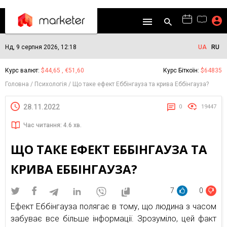
Нд, 9 серпня 2026, 12:18
UA
RU
Курс валют:
$44,65 , €51,60
Курс Біткоїн:
$64835
Головна
Психологія
Що таке ефект Еббінгауза та крива Еббінгауза?
28.11.2022
0
19447
Час читання: 4.6 хв.
ЩО ТАКЕ ЕФЕКТ ЕББІНГАУЗА ТА
КРИВА ЕББІНГАУЗА?
7
0
Ефект Еббінгауза полягає в тому, що людина з часом
забуває все більше інформації. Зрозуміло, цей факт