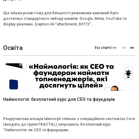
Ще кілька років тому для більшості рекламних кампаній було
достатньо стандартного набору каналів: Google, Meta, YouTube та
display-реклама. [caption id="attachment_69772"...
Освіта
Усі статті >>
Наймологія: безплатний курс для CEO та фаундерів
Рекрутингова агенція talanovyti спільно з операційною системою Core
(входять до групи FRACTAL) запускають безплатний курс
"Наймологія: як СEO та фаундерам...