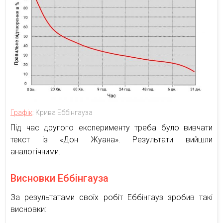
Графік
: Крива Еббінгауза
Під час другого експерименту треба було вивчати
текст із «Дон Жуана». Результати вийшли
аналогічними.
Висновки Еббінгауза
За результатами своїх робіт Еббінгауз зробив такі
висновки: