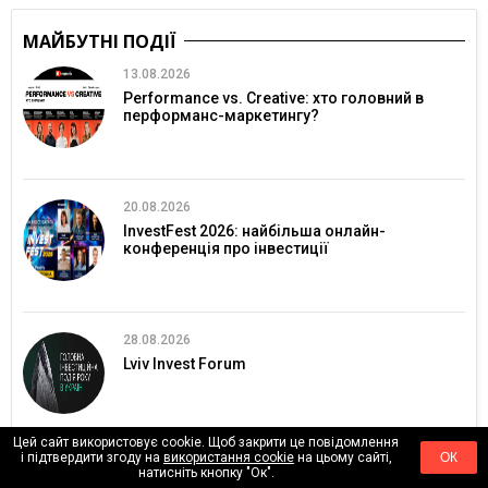
МАЙБУТНІ ПОДІЇ
13.08.2026
Performance vs. Creative: хто головний в
перформанс-маркетингу?
20.08.2026
InvestFest 2026: найбільша онлайн-
конференція про інвестиції
28.08.2026
Lviv Invest Forum
Цей сайт використовує cookie. Щоб закрити це повідомлення
і підтвердити згоду на
використання cookie
на цьому сайті,
ОК
03.09.2026
натисніть кнопку "Ок".