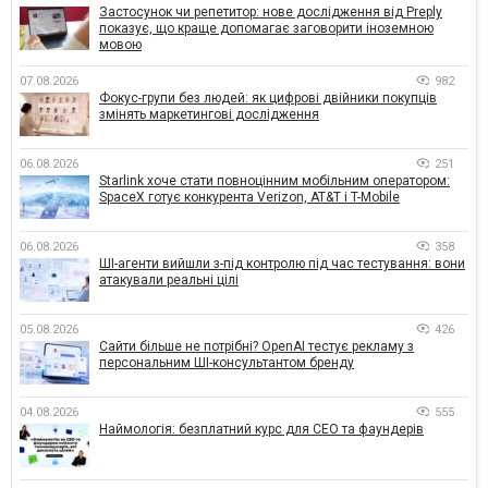
Застосунок чи репетитор: нове дослідження від Preply
показує, що краще допомагає заговорити іноземною
мовою
07.08.2026
982
Фокус-групи без людей: як цифрові двійники покупців
змінять маркетингові дослідження
06.08.2026
251
Starlink хоче стати повноцінним мобільним оператором:
SpaceX готує конкурента Verizon, AT&T і T-Mobile
06.08.2026
358
ШІ-агенти вийшли з-під контролю під час тестування: вони
атакували реальні цілі
05.08.2026
426
Сайти більше не потрібні? OpenAI тестує рекламу з
персональним ШІ-консультантом бренду
04.08.2026
555
Наймологія: безплатний курс для CEO та фаундерів