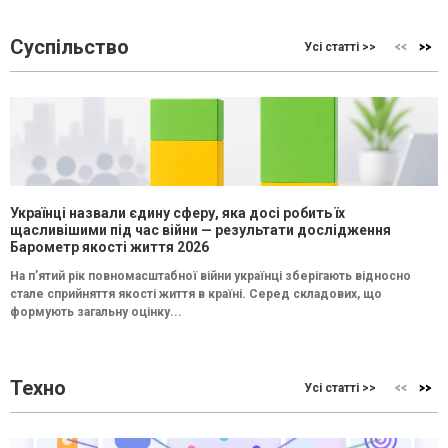
Суспільство
Усі статті >>
Українці назвали єдину сферу, яка досі робить їх
щасливішими під час війни — результати дослідження
Барометр якості життя 2026
На п’ятий рік повномасштабної війни українці зберігають відносно
стале сприйняття якості життя в країні. Серед складових, що
формують загальну оцінку...
Техно
Усі статті >>