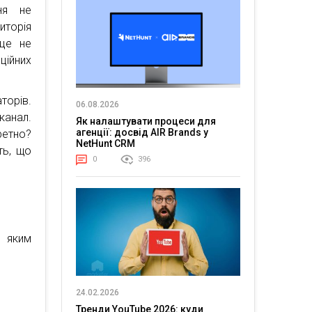
ння не
иторія
 це не
ційних
торів.
06.08.2026
канал.
Як налаштувати процеси для
агенції: досвід AIR Brands у
ретно?
NetHunt CRM
ть, що
0
396
 яким
24.02.2026
Тренди YouTube 2026: куди