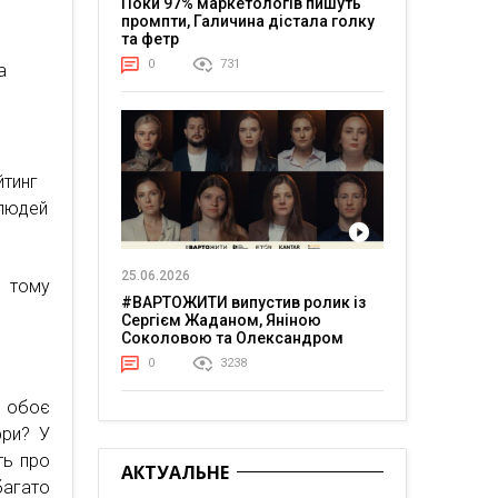
Поки 97% маркетологів пишуть
промпти, Галичина дістала голку
та фетр
0
731
а
йтинг
 людей
25.06.2026
, тому
#ВАРТОЖИТИ випустив ролик із
Сергієм Жаданом, Яніною
Соколовою та Олександром
Тереном про життя в постійній
0
3238
напрузі
и обоє
фри? У
ть про
АКТУАЛЬНЕ
багато