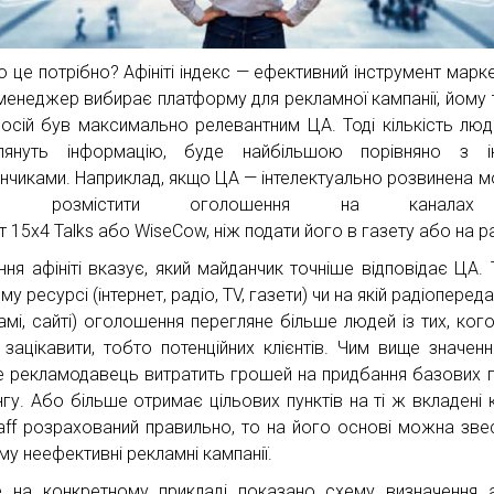
о це потрібно? Афініті індекс — ефективний інструмент марке
менеджер вибирає платформу для рекламної кампанії, йому 
осій був максимально релевантним ЦА. Тоді кількість люде
глянуть інформацію, буде найбільшою порівняно з і
нчиками. Наприклад, якщо ЦА — інтелектуально розвинена м
ще розмістити оголошення
на
канала
лт
15
x
4
Talks
або
WiseCow
, ніж подати його в газету або на р
ння афініті вказує, який майданчик точніше відповідає ЦА. 
му ресурсі (інтернет, радіо, TV, газети) чи на якій радіопереда
амі, сайті) оголошення перегляне більше людей із тих, ког
зацікавити, тобто потенційних клієнтів. Чим вище значенн
 рекламодавець витратить грошей на придбання базових п
нгу. Або більше отримає цільових пунктів на ті ж вкладені 
aff розрахований правильно, то на його основі можна зве
му неефективні рекламні кампанії.
 на конкретному прикладі показано схему визначення аф