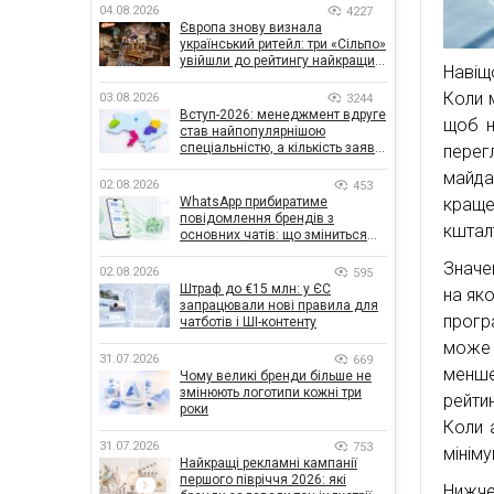
04.08.2026
4227
Європа знову визнала
український ритейл: три «Сільпо»
увійшли до рейтингу найкращих
Навіщ
супермаркетів
Коли 
03.08.2026
3244
Вступ-2026: менеджмент вдруге
щоб н
став найпопулярнішою
спеціальністю, а кількість заяв
пере
— рекордна за 5 років
майда
02.08.2026
453
кра
WhatsApp прибиратиме
повідомлення брендів з
кшта
основних чатів: що зміниться
для бізнесу
Значе
02.08.2026
595
Штраф до €15 млн: у ЄС
на яко
запрацювали нові правила для
прогр
чатботів і ШІ-контенту
може 
31.07.2026
669
менше
Чому великі бренди більше не
змінюють логотипи кожні три
рейти
роки
Коли 
31.07.2026
753
мініму
Найкращі рекламні кампанії
першого півріччя 2026: які
Нижче