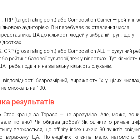
TRP (target rating point) або Composition Carrier — рейтинг з
цільовою аудиторією. Він перебуває як ставлення числа
представників ЦА до кількості людей у вибраній групі, що у
відсотках.
GRP (gross rating point) або Composition ALL — сукупний ре
або рейтинг базової аудиторії, теж у відсотках. Тут кількість
ЦА треба поділити на загальну кількість слухачів.
с відповідності безрозмірний, виражають їх у цілих числах
тне множать на 100.
нка результатів
о Стас краще за Тараса — це зрозуміло. Але, може, вон
вали погано? Чи обидва добре? Як оцінити отримані ци
тингу вважається, що affinity index нижче 80 пунктів свідчи
о виражену ЦА. Потенційних клієнтів мало, натомість 