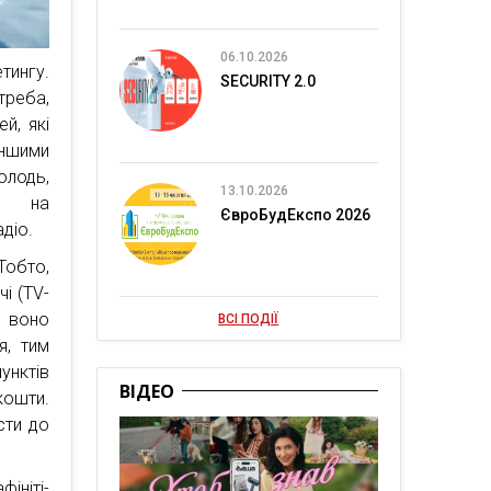
06.10.2026
тингу.
SECURITY 2.0
треба,
й, які
ншими
олодь,
13.10.2026
х на
ЄвроБудЕкспо 2026
адіо.
Тобто,
чі (TV-
о воно
ВСІ ПОДІЇ
я, тим
унктів
ВІДЕО
кошти.
сти до
ініті-