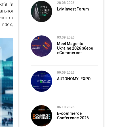
28.08.2026
тів із
Lviv Invest Forum
альної
лькості
 index,
03.09.2026
Meet Magento
Ukraine 2026 збере
eCommerce-
спільноту в Києві
09.09.2026
AUTONOMY: EXPO
06.10.2026
E-commerce
Conference 2026