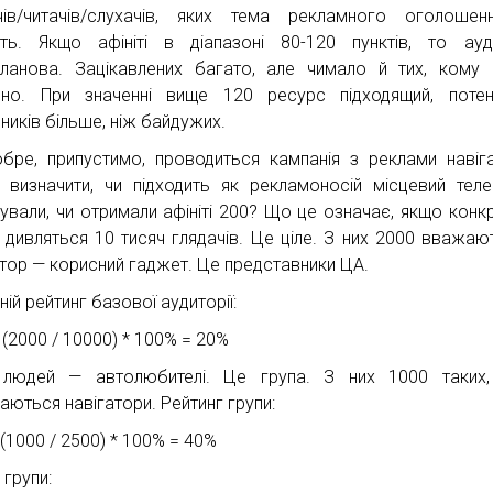
чів/читачів/слухачів, яких тема рекламного оголоше
ить. Якщо афініті в діапазоні 80-120 пунктів, то ауд
планова. Зацікавлених багато, але чимало й тих, кому
бно. При значенні вище 120 ресурс підходящий, потен
ників більше, ніж байдужих.
обре, припустимо, проводиться кампанія з реклами навіга
 визначити, чи підходить як рекламоносій місцевий теле
ували, чи отримали афініті 200? Що це означає, якщо конк
 дивляться 10 тисяч глядачів. Це ціле. З них 2000 вважаю
атор — корисний гаджет. Це представники ЦА.
ій рейтинг базової аудиторії:
 (2000 / 10000) * 100% = 20%
людей — автолюбителі. Це група. З них 1000 таких,
аються навігатори. Рейтинг групи:
(1000 / 2500) * 100% = 40%
і групи: