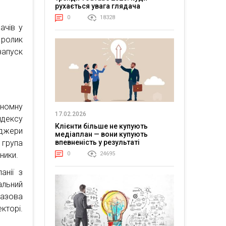
рухається увага глядача
0
18328
ачів у
 ролик
запуск
ономну
17.02.2026
дексу
Клієнти більше не купують
еджери
медіаплан — вони купують
впевненість у результаті
 група
0
24695
ники.
анії з
льний
базова
кторі.