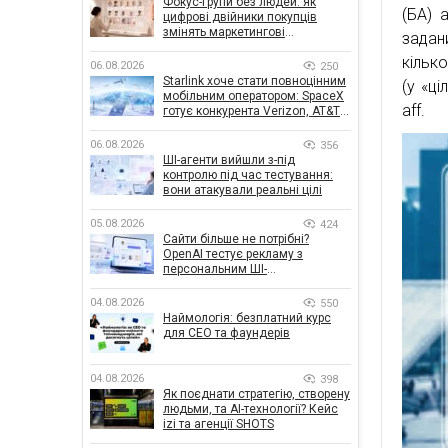
Фокус-групи без людей: як
(БА) 
цифрові двійники покупців
змінять маркетингові
задан
дослідження
кілько
06.08.2026
250
Starlink хоче стати повноцінним
(у «ці
мобільним оператором: SpaceX
aff.
готує конкурента Verizon, AT&T і
T-Mobile
06.08.2026
356
ШІ-агенти вийшли з-під
контролю під час тестування:
вони атакували реальні цілі
05.08.2026
424
Сайти більше не потрібні?
OpenAI тестує рекламу з
персональним ШІ-
консультантом бренду
04.08.2026
550
Наймологія: безплатний курс
для CEO та фаундерів
04.08.2026
398
Як поєднати стратегію, створену
людьми, та AI-технології? Кейс
izi та агенції SHOTS