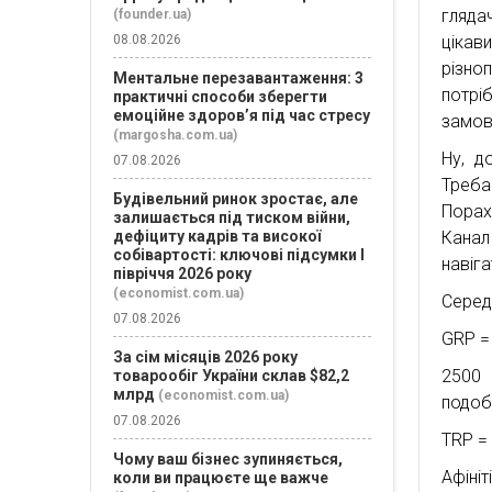
гляда
(founder.ua)
цікав
08.08.2026
різно
Ментальне перезавантаження: 3
потрі
практичні способи зберегти
емоційне здоров’я під час стресу
замов
(margosha.com.ua)
Ну, д
07.08.2026
Треба
Будівельний ринок зростає, але
Порах
залишається під тиском війни,
Канал
дефіциту кадрів та високої
собівартості: ключові підсумки І
навіг
півріччя 2026 року
(economist.com.ua)
Середн
07.08.2026
GRP =
За сім місяців 2026 року
2500 
товарообіг України склав $82,2
млрд
(economist.com.ua)
подоб
07.08.2026
TRP = 
Чому ваш бізнес зупиняється,
Афініт
коли ви працюєте ще важче