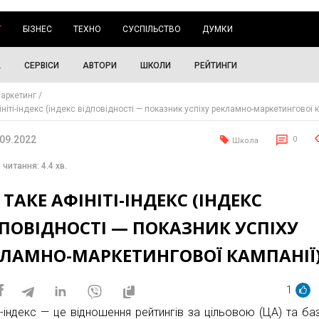
Г
БІЗНЕС
ТЕХНО
СУСПІЛЬСТВО
ДУМКИ
А
СЕРВІСИ
АВТОРИ
ШКОЛИ
РЕЙТИНГИ
аркетинг
ніті-індекс (індекс відповідності — показник успіху рекламно-маркетингової к
.09.2022
0
Школа
 читання: 4.4 хв.
ТАКЕ АФІНІТІ-ІНДЕКС (ІНДЕКС
ПОВІДНОСТІ — ПОКАЗНИК УСПІХУ
КЛАМНО-МАРКЕТИНГОВОЇ КАМПАНІЇ
1
ті-індекс — це відношення рейтингів за цільовою (ЦА) та б