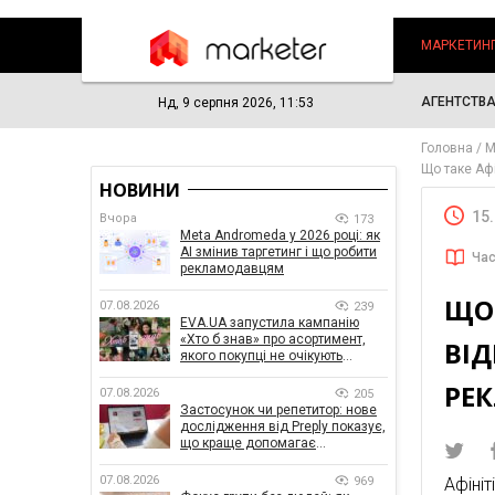
МАРКЕТИН
АГЕНТСТВ
Нд, 9 серпня 2026, 11:53
Головна
М
Що таке Афі
НОВИНИ
15
Вчора
173
Meta Andromeda у 2026 році: як
AI змінив таргетинг і що робити
Час
рекламодавцям
ЩО 
07.08.2026
239
EVA.UA запустила кампанію
«Хто б знав» про асортимент,
ВІД
якого покупці не очікують
побачити на платформі
РЕ
07.08.2026
205
Застосунок чи репетитор: нове
дослідження від Preply показує,
що краще допомагає
заговорити іноземною мовою
07.08.2026
969
Афіні