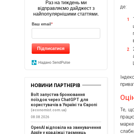
Раз на тиждень ми
де:
відправляємо дайджест з
найпопулярнішими статтями.
Ваш email
*
Підписатися
Надано SendPulse
Індек
прива
НОВИНИ ПАРТНЕРІВ
Bolt запустив бронювання
Оці
поїздок через ChatGPT для
користувачів в Україні та Європі
Те, щ
(economist.com.ua)
працю
08.08.2026
марке
OpenAI відповіла на звинувачення
слабк
Apple у крадіжці таємниць