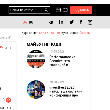
ПІДПИСКА
UA
RU
Курс валют:
$44,65 , €51,60
Курс Біткоїн:
$64835
ампанії)
МАЙБУТНІ ПОДІЇ
3541
13.08.2026
Performance vs.
Creative: хто
головний в
перформанс-
маркетингу?
20.08.2026
)
InvestFest 2026:
найбільша онлайн-
конференція про
інвестиції
0
азовою