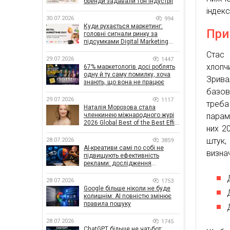
бренди задавали тон індустрії
індекс
30.07.2026
994
Куди рухається маркетинг:
При
головні сигнали ринку за
підсумками Digital Marketing
Day від GoIT
Стас
29.07.2026
1447
хлопч
67% маркетологів досі роблять
одну й ту саму помилку, хоча
Зрива
знають, що вона не працює
базов
29.07.2026
1117
треба
Наталія Морозова стала
парам
членкинею міжнародного журі
2026 Global Best of the Best Effie
них 2
Awards
штук, 
28.07.2026
3859
AI-креативи самі по собі не
визнач
підвищують ефективність
реклами: дослідження
показало, що насправді
впливає на ефективність
28.07.2026
1753
кампаній
Google більше ніколи не буде
колишнім: AI повністю змінює
правила пошуку
28.07.2026
1745
ChatGPT більше не чат-бот: