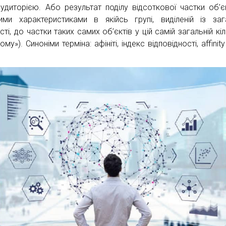
аудиторією. Або результат поділу відсоткової частки об’єк
ими характеристиками в якійсь групі, виділеній із заг
сті, до частки таких самих об’єктів у цій самій загальній кі
лому»). Синоніми терміна: афініті, індекс відповідності, affinity