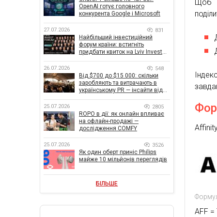
Щоб п
OpenAI готує головного
поділи
конкурента Google і Microsoft
27.07.2026
831
Найбільший інвестиційний
форум країни: встигніть
придбати квиток на Lviv Invest
Forum
26.07.2026
548
Індек
Від $700 до $15 000: скільки
заробляють та витрачають в
завда
українському PR — інсайти від
znamy та Women Make Money
Фор
25.07.2026
2805
ROPO в дії: як онлайн впливає
на офлайн-продажі —
Affin
дослідження COMFY
25.07.2026
3526
Як один оберт приніс Philips
майже 10 мільйонів переглядів
БІЛЬШЕ
Формул
AFF = 