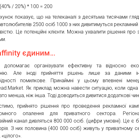
(40% / 20%) * 100 = 200
хунок показує, що на телеканалі з десятьма тисячами гляд
 автолюбителів 2500 осіб 1000 з них дивитимуться рекламний
кавістю. Це потенційні клієнти. Можна ухвалити рішення про 
ми.
affinity єдиним…
ті допомагає організувати ефективну та відносно ек
нію. Але іноді прийняття рішень лише за даними ін
відності помилкове. Принаймні у цьому впевнені мен
ad.Market. Як приклад можна навести ситуацію, коли одна
ато менша, ніж інша. Тоді доводиться дивитися додаткові чин
стимо, прийнято рішення про проведення рекламної камп
номного опалення для приватного сектора. Регіона
ізійний канал дивляться 800 000 осіб. (цифри умовні). Це є 
орія. З них половина (400 000 осіб) живуть у приватному се
 «цілого».