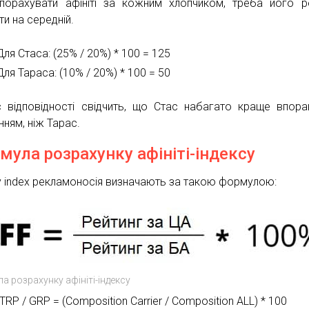
орахувати афініті за кожним хлопчиком, треба його р
ти на середній.
Для Стаса: (25% / 20%) * 100 = 125
Для Тараса: (10% / 20%) * 100 = 50
с відповідності свідчить, що Стас набагато краще впора
нням, ніж Тарас.
мула розрахунку афініті-індексу
ity index рекламоносія визначають за такою формулою:
а розрахунку афініті-індексу
TRP / GRP = (Composition Carrier / Composition ALL) * 100