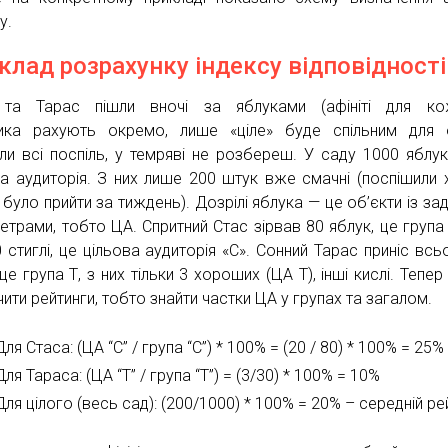
у.
клад розрахунку індексу відповідності
 та Тарас пішли вночі за яблуками (афініті для ко
ика рахують окремо, лише «ціле» буде спільним для 
ли всі поспіль, у темряві не розбереш. У саду 1000 яблу
а аудиторія. З них лише 200 штук вже смачні (поспішили х
 було прийти за тиждень). Дозрілі яблука — це об’єкти із за
етрами, тобто ЦА. Спритний Стас зірвав 80 яблук, це група 
0 стиглі, це цільова аудиторія «С». Сонний Тарас приніс всь
це група Т, з них тільки 3 хороших (ЦА Т), інші кислі. Тепер
ити рейтинги, тобто знайти частки ЦА у групах та загалом.
Для Стаса: (ЦА “С” / група “С”) * 100% = (20 / 80) * 100% = 25%
Для Тараса: (ЦА “Т” / група “Т”) = (3/30) * 100% = 10%
Для цілого (весь сад): (200/1000) * 100% = 20% – середній ре