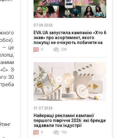
07.08.2026
жного
EVA.UA запустила кампанію «Хто б
знав» про асортимент, якого
обох).
покупці не очікують побачити на
к — це
платформі
0
239
лопці,
даними
«С». З
ого 30
 треба
31.07.2026
Найкращі рекламні кампанії
першого півріччя 2026: які бренди
йтинг
задавали тон індустрії
0
753