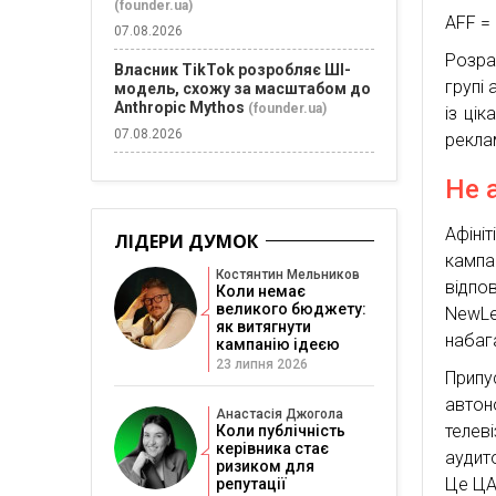
(founder.ua)
AFF = 
07.08.2026
Розра
Власник TikTok розробляє ШІ-
групі
модель, схожу за масштабом до
Anthropic Mythos
(founder.ua)
із ці
07.08.2026
рекла
Не 
Афіні
ЛІДЕРИ ДУМОК
кампа
Костянтин Мельников
відпо
Коли немає
великого бюджету:
NewLe
як витягнути
набаг
кампанію ідеєю
23 липня 2026
Припу
авто
Анастасія Джогола
телев
Коли публічність
керівника стає
аудит
ризиком для
Це ЦА
репутації