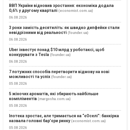
ВВП України відновив зростання: економіка додала
0,6% у другому кварталі
(economist.com.ua)
06.08.2026
3 роки замість десятиліть: як швидко дипфейки стали
невідрізними від реальності
(founder.ua)
06.08.2026
Uber інвестує понад $10 млрд у роботаксі, щоб
конкурувати з Tesla
(founder.ua)
06.08.2026
7 потужних способів перетворити відмову на нові
можливості та успіх
(founder.ua)
05.08.2026
5 жіночих ароматів, які збирають найбільше
компліментів
(margosha.com.ua)
05.08.2026
Іпотека зростає, але тримається на “єОселі”: банкірка
назвала головні бар’єри ринку
(economist.com.ua)
05.08.2026