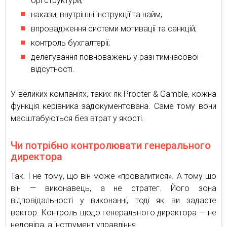
оргструктури;
накази, внутрішні інструкції та найм;
впровадження системи мотивації та санкцій;
контроль бухгалтерії;
делегування повноважень у разі тимчасової
відсутності.
У великих компаніях, таких як Procter & Gamble, кожна
функція керівника задокументована. Саме тому вони
масштабуються без втрат у якості.
Чи потрібно контролювати генерального
директора
Так. І не тому, що він може «провалитися». А тому що
він — виконавець, а не стратег. Його зона
відповідальності у виконанні, тоді як ви задаєте
вектор. Контроль щодо генерального директора — не
недовіра, а інструмент управління.