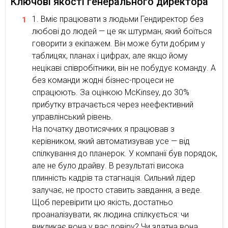
Ключові якості генерального директора
Вміє працювати з людьми Гендиректор без
любові до людей — це як штурман, який боїться
говорити з екіпажем. Він може бути добрим у
таблицях, планах і цифрах, але якщо йому
нецікаві співробітники, він не побудує команду. А
без команди жодні бізнес-процеси не
спрацюють. За оцінкою McKinsey, до 30%
прибутку втрачається через неефективний
управлінський рівень.
На початку двотисячних я працював з
керівником, який автоматизував усе — від
спілкування до планерок. У компанії був порядок,
але не було драйву. В результаті висока
плинність кадрів та стагнація. Сильний лідер
залучає, не просто ставить завдання, а веде.
Щоб перевірити цю якість, достатньо
проаналізувати, як людина спілкується: чи
викликає вона у вас довіру? Чи здатна вона