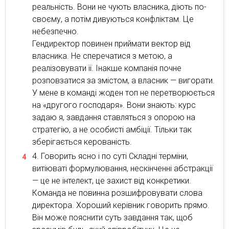
реальність. Вони не чують власника, діють по-
своєму, а потім дивуються конфліктам. Це
небезпечно.
Гендиректор повинен приймати вектор від
власника. Не сперечатися з метою, а
реалізовувати її. Інакше компанія почне
розповзатися за змістом, а власник — вигорати.
У мене в команді жоден топ не перетворюється
на «другого господаря». Вони знають: курс
задаю я, завдання ставляться з опорою на
стратегію, а не особисті амбіції. Тільки так
зберігається керованість.
Говорить ясно і по суті Складні терміни,
витіюваті формулювання, нескінченні абстракції
— це не інтелект, це захист від конкретики.
Команда не повинна розшифровувати слова
директора. Хороший керівник говорить прямо.
Він може пояснити суть завдання так, щоб