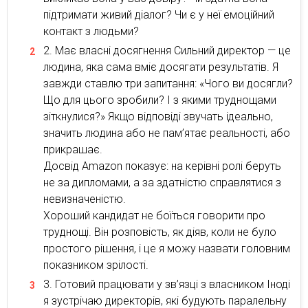
підтримати живий діалог? Чи є у неї емоційний
контакт з людьми?
Має власні досягнення Сильний директор — це
людина, яка сама вміє досягати результатів. Я
завжди ставлю три запитання: «Чого ви досягли?
Що для цього зробили? І з якими труднощами
зіткнулися?» Якщо відповіді звучать ідеально,
значить людина або не пам’ятає реальності, або
прикрашає.
Досвід Amazon показує: на керівні ролі беруть
не за дипломами, а за здатністю справлятися з
невизначеністю.
Хороший кандидат не боїться говорити про
труднощі. Він розповість, як діяв, коли не було
простого рішення, і це я можу назвати головним
показником зрілості.
Готовий працювати у зв’язці з власником Іноді
я зустрічаю директорів, які будують паралельну