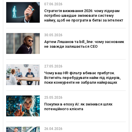
07.06.2026
Стратегія виживання 2026: чому лідерам
потрібно швидше змінювати систему
найму, щоб не програти в битві за інтелект
30.05.2026
Артем Ляшанов та bill_line: чому засновник
не завжди залишається CEO
27.05.2026
Чому ваш HR-фільтр вбиває прибуток.
Встигніть перебудувати найм під лідерів,
поки конкуренти не забрали найкращих
25.05.2026
Покупки в епоху AI: як змінився шлях
потенційного клієнта
26.04.2026