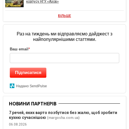
корпусу НГУ «Азов»
БІЛЬШЕ
Раз на тиждень ми відправляємо дайджест з
найпопулярнішими статтями.
Ваш email
*
Підписатися
Надано SendPulse
НОВИНИ ПАРТНЕРІВ
7 речей, яких варто позбутися без жалю, щоб зробити
кухню сучаснішою
(margosha.com.ua)
06.08.2026