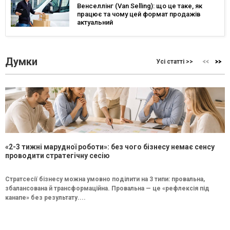
Венселлінг (Van Selling): що це таке, як
працює та чому цей формат продажів
актуальний
Думки
Усі статті >>
«2-3 тижні марудної роботи»: без чого бізнесу немає сенсу
проводити стратегічну сесію
Стратсесії бізнесу можна умовно поділити на 3 типи: провальна,
збалансована й трансформаційна. Провальна — це «рефлексія під
канапе» без результату....