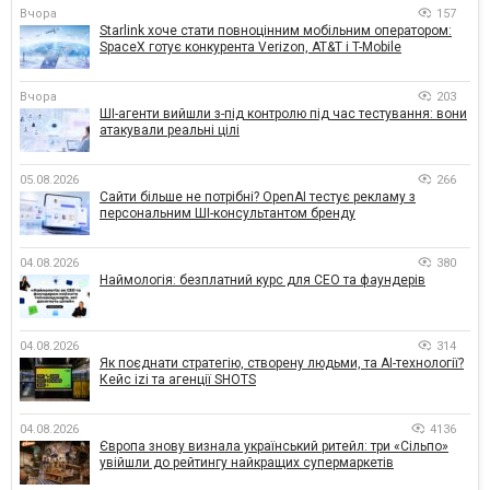
Вчора
157
Starlink хоче стати повноцінним мобільним оператором:
SpaceX готує конкурента Verizon, AT&T і T-Mobile
Вчора
203
ШІ-агенти вийшли з-під контролю під час тестування: вони
атакували реальні цілі
05.08.2026
266
Сайти більше не потрібні? OpenAI тестує рекламу з
персональним ШІ-консультантом бренду
04.08.2026
380
Наймологія: безплатний курс для CEO та фаундерів
04.08.2026
314
Як поєднати стратегію, створену людьми, та AI-технології?
Кейс izi та агенції SHOTS
04.08.2026
4136
Європа знову визнала український ритейл: три «Сільпо»
увійшли до рейтингу найкращих супермаркетів