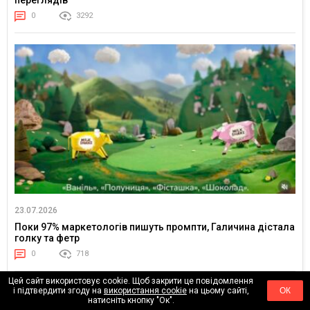
переглядів
0
3292
23.07.2026
Поки 97% маркетологів пишуть промпти, Галичина дістала
голку та фетр
0
718
Цей сайт використовує cookie. Щоб закрити це повідомлення
і підтвердити згоду на
використання cookie
на цьому сайті,
ОК
натисніть кнопку "Ок".