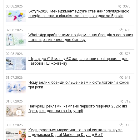
03.08.2026
3073
Вступ-2026: менеджмент вдруге став найпопулярнішою
спеціальністю, а кількість заяв — рекордна за 5 років
02.08.2026
438
WhatsApp прибиратиме повідомлення брендів з основних
чатів: що зміниться для бізнесу
02.08.2026
576
Штраф до €15 млн: у ЄС запрацювали нові правила для
чатботів і ШІ-контенту
31.07.2026
648
Чому великі бренди більше не змінюють логотипи кожні
три роки
31.07.2026
712
Найкращі рекламні кампанії першого півріччя 2026: які
бренди задавали тон індустрії
30.07.2026
903
Куди рухається маркетинг: головні сигнали ринку за
підсумками Digital Marketing Day від GoIT