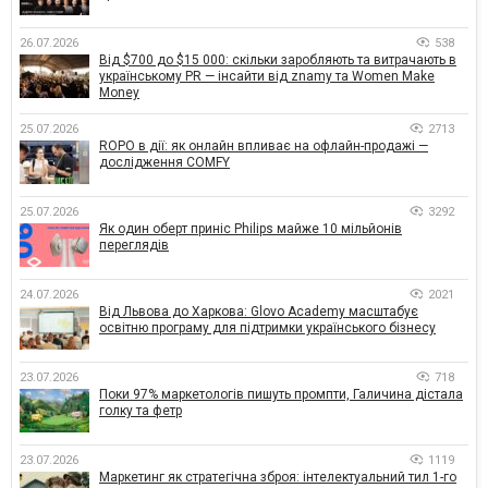
26.07.2026
538
Від $700 до $15 000: скільки заробляють та витрачають в
українському PR — інсайти від znamy та Women Make
Money
25.07.2026
2713
ROPO в дії: як онлайн впливає на офлайн-продажі —
дослідження COMFY
25.07.2026
3292
Як один оберт приніс Philips майже 10 мільйонів
переглядів
24.07.2026
2021
Від Львова до Харкова: Glovo Academy масштабує
освітню програму для підтримки українського бізнесу
23.07.2026
718
Поки 97% маркетологів пишуть промпти, Галичина дістала
голку та фетр
23.07.2026
1119
Маркетинг як стратегічна зброя: інтелектуальний тил 1-го