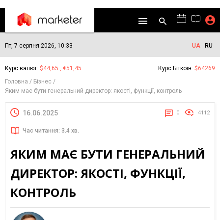
Пт, 7 серпня 2026, 10:33
UA
RU
Курс валют:
$44,65 , €51,45
Курс Біткоїн:
$64269
Головна
Бізнес
Яким має бути генеральний директор: якості, функції, контроль
16.06.2025
0
4112
Час читання: 3.4 хв.
ЯКИМ МАЄ БУТИ ГЕНЕРАЛЬНИЙ
ДИРЕКТОР: ЯКОСТІ, ФУНКЦІЇ,
КОНТРОЛЬ