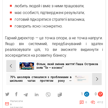
любить людей і вміє з ними працювати;
має особисті, підтверджені результати;
готовий підкорятися стратегії власника;
говорить ясно і конкретно.
Гарний директор — це точка опори, а не точка напруги.
Якщо він системний, передбачуваний і здатен
реалізовувати цілі, то ви зможете видихнути і
зосередитися на розвитку бізнесу.
Фільм, який змінив життя! Паша Остриков
Навігація
зняв “Ти — космос”
записів
75% школярів стикалися з проблемами в
шкільних чатах протягом року —
найчастіше це грубощі, булінг і бойкоти.
Дослідження EdEra і Rakuten Viber
1
0
Написати
0
4112
в
редакцію