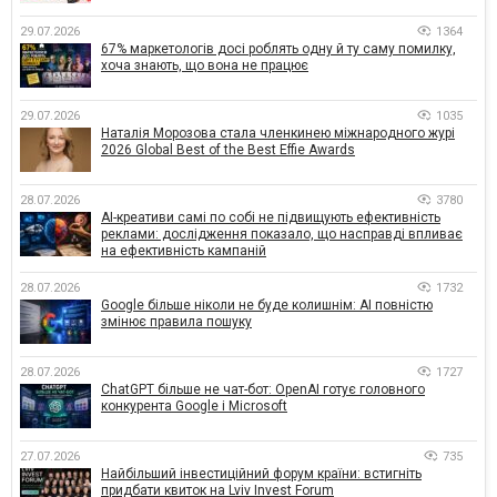
29.07.2026
1364
67% маркетологів досі роблять одну й ту саму помилку,
хоча знають, що вона не працює
29.07.2026
1035
Наталія Морозова стала членкинею міжнародного журі
2026 Global Best of the Best Effie Awards
28.07.2026
3780
AI-креативи самі по собі не підвищують ефективність
реклами: дослідження показало, що насправді впливає
на ефективність кампаній
28.07.2026
1732
Google більше ніколи не буде колишнім: AI повністю
змінює правила пошуку
28.07.2026
1727
ChatGPT більше не чат-бот: OpenAI готує головного
конкурента Google і Microsoft
27.07.2026
735
Найбільший інвестиційний форум країни: встигніть
придбати квиток на Lviv Invest Forum