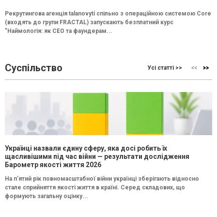
Рекрутингова агенція talanovyti спільно з операційною системою Core
(входять до групи FRACTAL) запускають безплатний курс
"Наймологія: як СEO та фаундерам...
Суспільство
Усі статті >>
Українці назвали єдину сферу, яка досі робить їх
щасливішими під час війни — результати дослідження
Барометр якості життя 2026
На п’ятий рік повномасштабної війни українці зберігають відносно
стале сприйняття якості життя в країні. Серед складових, що
формують загальну оцінку...