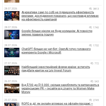
28.07.2026
3813
AI-креативи самі по собі не підвищують ефективність
реклами: дослідження показало, що насправді впливає
на ефективність кампаній
28.07.2026
1740
Google більше ніколи не буде колишнім: AI повністю
змінює правила пошуку
28.07.2026
1732
ChatGPT більше не чат-бот: OpenAI готує головного
конкурента Google і Microsoft
27.07.2026
772
Найбільший інвестиційний форум країни: встигніть
придбати квиток на Lviv Invest Forum
26.07.2026
543
Від $700 до $15 000: скільки заробляють та витрачають в
українському PR — інсайти від znamy та Women Make
Money
25.07.2026
2749
ROPO в дії: як онлайн впливає на офлайн-продажі —