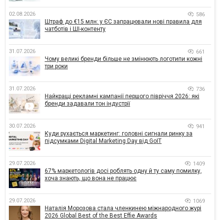
02.08.2026
586
Штраф до €15 млн: у ЄС запрацювали нові правила для
чатботів і ШІ-контенту
31.07.2026
661
Чому великі бренди більше не змінюють логотипи кожні
три роки
31.07.2026
736
Найкращі рекламні кампанії першого півріччя 2026: які
бренди задавали тон індустрії
30.07.2026
941
Куди рухається маркетинг: головні сигнали ринку за
підсумками Digital Marketing Day від GoIT
29.07.2026
1409
67% маркетологів досі роблять одну й ту саму помилку,
хоча знають, що вона не працює
29.07.2026
1069
Наталія Морозова стала членкинею міжнародного журі
2026 Global Best of the Best Effie Awards