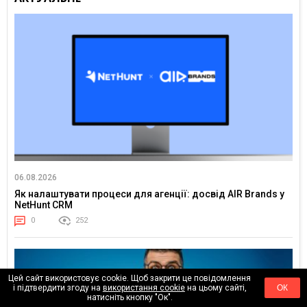
06.08.2026
Як налаштувати процеси для агенції: досвід AIR Brands у
NetHunt CRM
0
252
Цей сайт використовує cookie. Щоб закрити це повідомлення
і підтвердити згоду на
використання cookie
на цьому сайті,
ОК
натисніть кнопку "Ок".