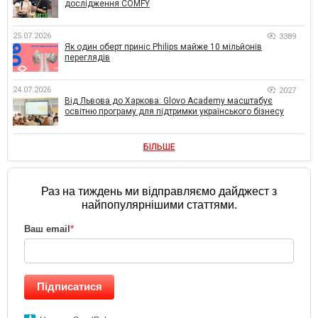
дослідження COMFY
25.07.2026
3389
Як один оберт приніс Philips майже 10 мільйонів
переглядів
24.07.2026
2027
Від Львова до Харкова: Glovo Academy масштабує
освітню програму для підтримки українського бізнесу
БІЛЬШЕ
Раз на тиждень ми відправляємо дайджест з
найпопулярнішими статтями.
Ваш email
*
Підписатися