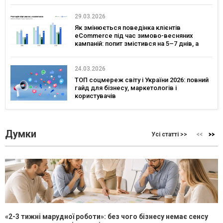
29.03.2026
Як змінюється поведінка клієнтів
eCommerce під час зимово-весняних
кампаній: попит змістився на 5–7 днів, а
ключовим днем для комунікацій став
четвер — дослідження eSputnik та Inweb
24.03.2026
ТОП соцмереж світу і України 2026: повний
гайд для бізнесу, маркетологів і
користувачів
Думки
Усі статті >>
«2-3 тижні марудної роботи»: без чого бізнесу немає сенсу