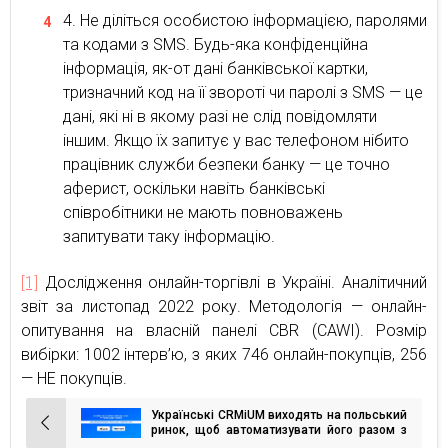
Не діліться особистою інформацією, паролями
та кодами з SMS. Будь-яка конфіденційна
інформація, як-от дані банківської картки,
тризначний код на її звороті чи паролі з SMS — це
дані, які ні в якому разі не слід повідомляти
іншим. Якщо їх запитує у вас телефоном нібито
працівник служби безпеки банку — це точно
аферист, оскільки навіть банківські
співробітники не мають повноважень
запитувати таку інформацію.
[1]
Дослідження онлайн-торгівлі в Україні. Аналітичний
звіт за листопад 2022 року. Методологія — онлайн-
опитування на власній панелі CBR (CAWI). Розмір
вибірки: 1002 інтерв’ю, з яких 746 онлайн-покупців, 256
— НЕ покупців.
Українські CRMiUM виходять на польський
Навігація
ринок, щоб автоматизувати його разом з
NetHunt CRM