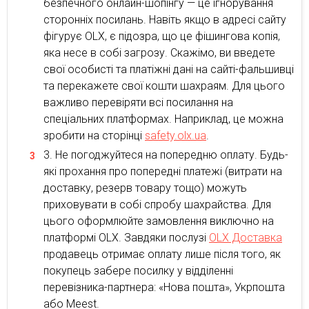
безпечного онлайн-шопінгу — це ігнорування
сторонніх посилань. Навіть якщо в адресі сайту
фігурує OLX, є підозра, що це фішингова копія,
яка несе в собі загрозу. Скажімо, ви введете
свої особисті та платіжні дані на сайті-фальшивці
та перекажете свої кошти шахраям. Для цього
важливо перевіряти всі посилання на
спеціальних платформах. Наприклад, це можна
зробити на сторінці
safety.olx.ua
.
Не погоджуйтеся на попередню оплату. Будь-
які прохання про попередні платежі (витрати на
доставку, резерв товару тощо) можуть
приховувати в собі спробу шахрайства. Для
цього оформлюйте замовлення виключно на
платформі OLX. Завдяки послузі
OLX Доставка
продавець отримає оплату лише після того, як
покупець забере посилку у відділенні
перевізника-партнера: «Нова пошта», Укрпошта
або Meest.