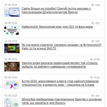
05.08.2026
334
Сайти більше не потрібні? OpenAI тестує рекламу з
персональним ШІ-консультантом бренду
04.08.2026
459
Наймологія: безплатний курс для CEO та фаундерів
04.08.2026
359
Як поєднати стратегію, створену людьми, та AI-технології?
Кейс izi та агенції SHOTS
04.08.2026
4180
Європа знову визнала український ритейл: три «Сільпо»
увійшли до рейтингу найкращих супермаркетів
03.08.2026
3140
Вступ-2026: менеджмент вдруге став найпопулярнішою
спеціальністю, а кількість заяв — рекордна за 5 років
02.08.2026
446
WhatsApp прибиратиме повідомлення брендів з основних
чатів: що зміниться для бізнесу