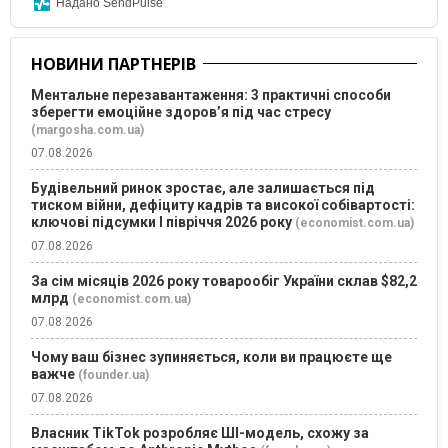
Надано SendPulse
НОВИНИ ПАРТНЕРІВ
Ментальне перезавантаження: 3 практичні способи
зберегти емоційне здоров’я під час стресу
(margosha.com.ua)
07.08.2026
Будівельний ринок зростає, але залишається під
тиском війни, дефіциту кадрів та високої собівартості:
ключові підсумки І півріччя 2026 року
(economist.com.ua)
07.08.2026
За сім місяців 2026 року товарообіг України склав $82,2
млрд
(economist.com.ua)
07.08.2026
Чому ваш бізнес зупиняється, коли ви працюєте ще
важче
(founder.ua)
07.08.2026
Власник TikTok розробляє ШІ-модель, схожу за