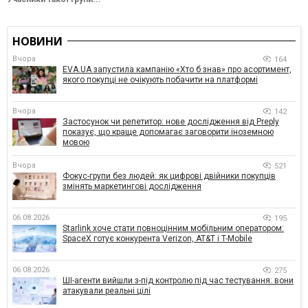
НОВИНИ
Вчора
164
EVA.UA запустила кампанію «Хто б знав» про асортимент,
якого покупці не очікують побачити на платформі
Вчора
142
Застосунок чи репетитор: нове дослідження від Preply
показує, що краще допомагає заговорити іноземною
мовою
Вчора
521
Фокус-групи без людей: як цифрові двійники покупців
змінять маркетингові дослідження
06.08.2026
195
Starlink хоче стати повноцінним мобільним оператором:
SpaceX готує конкурента Verizon, AT&T і T-Mobile
06.08.2026
275
ШІ-агенти вийшли з-під контролю під час тестування: вони
атакували реальні цілі