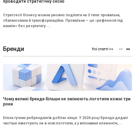
проводити стратегічну сесію
Стратсесії бізнесу можна умовно поділити на 3 типи: провальна,
збалансована й трансформаційна. Провальна — це «рефлексія під
канапе» без результату....
Бренди
Усі статті >>
Чому великі бренди більше не змінюють логотипи кожні три
роки
Епоха гучних ребрендингів добігає кінця. У 2026 році бренди дедалі
частіше інвестують не в нові логотипи, а у впізнавані елементи,...