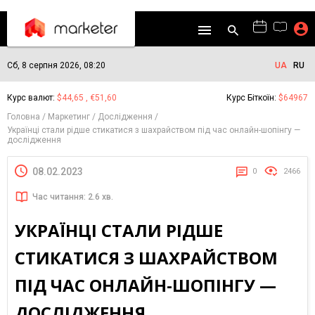
Сб, 8 серпня 2026, 08:20
UA
RU
Курс валют:
$44,65 , €51,60
Курс Біткоїн:
$64967
Головна
Маркетинг
Дослідження
Українці стали рідше стикатися з шахрайством під час онлайн-шопінгу —
дослідження
08.02.2023
0
2466
Час читання: 2.6 хв.
УКРАЇНЦІ СТАЛИ РІДШЕ
СТИКАТИСЯ З ШАХРАЙСТВОМ
ПІД ЧАС ОНЛАЙН-ШОПІНГУ —
ДОСЛІДЖЕННЯ