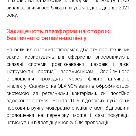
шахрайства за межами платформи — кількість таких
випадків знизилась більш ніж удвічі відповідно до 2021
року.
Захищеність платформи на сторожі
безпечного онлайн-шопінгу
На великих онлайн-платформах дбають про технічний
захист користувачів від аферистів, впроваджують
складні системи розпізнавання шахраїв і дієві
інструменти протидії зловмисникам. Здебільшого
оголошення проходять через фільтр штучного
інтелекту. Скажімо, на OLX 90% запитів обробляються
системою за ретельними критеріями, які постійно
вдосконалюються. Решта 10% підозрілих публікацій
проходять ручну модерацію спеціалістами. Відправити
оголошення на перевірку може і сам покупець,
натиснувши відповідну кнопку біля пропозиції.