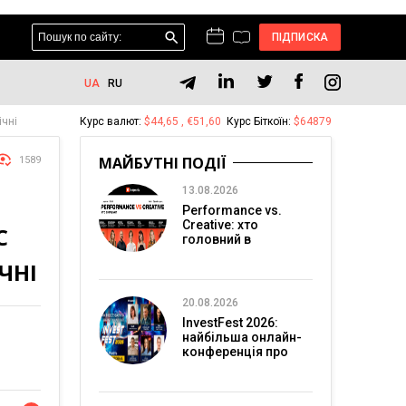
ПІДПИСКА
UA
RU
ічні
Курс валют:
$44,65 , €51,60
Курс Біткоїн:
$64879
МАЙБУТНІ ПОДІЇ
1589
13.08.2026
Performance vs.
Creative: хто
С
головний в
перформанс-
ЧНІ
маркетингу?
20.08.2026
InvestFest 2026:
найбільша онлайн-
конференція про
інвестиції