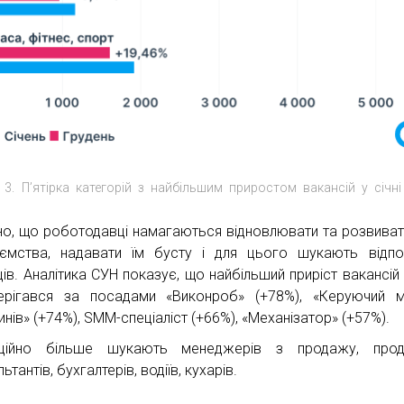
 3. П’ятірка категорій з найбільшим приростом вакансій у січн
но, що роботодавці намагаються відновлювати та розвиват
иємства, надавати їм бусту і для цього шукають відпо
ів. Аналітика СУН показує, що найбільший приріст вакансій у
ерігався за посадами «Виконроб» (+78%), «Керуючий 
нів» (+74%), SMM-спеціаліст (+66%), «Механізатор» (+57%).
иційно більше шукають менеджерів з продажу, прода
ьтантів, бухгалтерів, водіїв, кухарів.