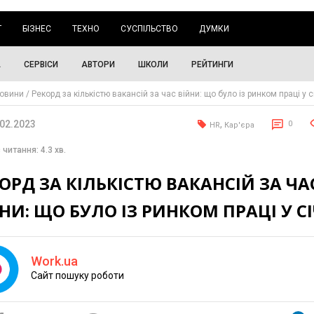
Г
БІЗНЕС
ТЕХНО
СУСПІЛЬСТВО
ДУМКИ
А
СЕРВІСИ
АВТОРИ
ШКОЛИ
РЕЙТИНГИ
овини
Рекорд за кількістю вакансій за час війни: що було із ринком праці у с
.02.2023
,
0
HR
Кар'єра
 читання: 4.3 хв.
ОРД ЗА КІЛЬКІСТЮ ВАКАНСІЙ ЗА ЧА
НИ: ЩО БУЛО ІЗ РИНКОМ ПРАЦІ У СІ
Work.ua
Cайт пошуку роботи