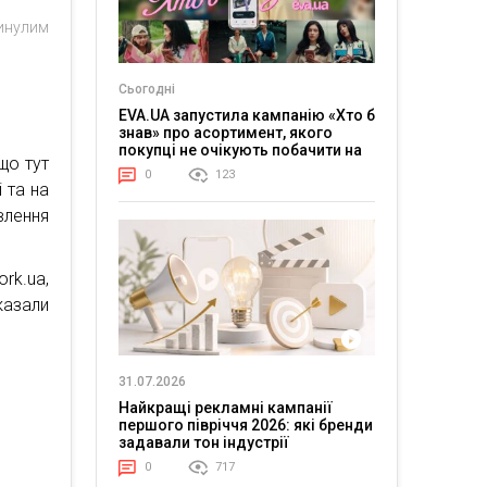
минулим
Сьогодні
EVA.UA запустила кампанію «Хто б
знав» про асортимент, якого
покупці не очікують побачити на
що тут
платформі
0
123
і та на
влення
rk.ua,
казали
31.07.2026
Найкращі рекламні кампанії
першого півріччя 2026: які бренди
задавали тон індустрії
0
717