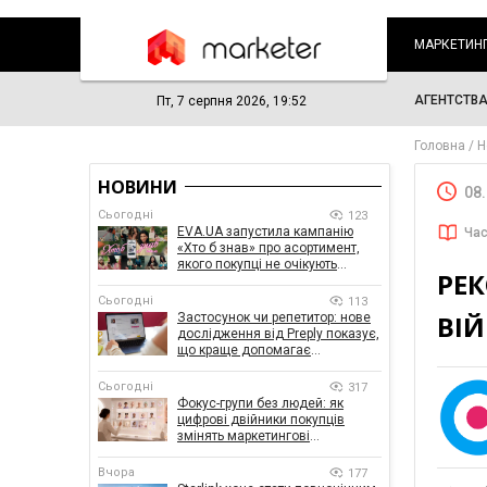
МАРКЕТИН
АГЕНТСТВ
Пт, 7 серпня 2026, 19:52
Головна
Н
НОВИНИ
08
Сьогодні
123
EVA.UA запустила кампанію
Час
«Хто б знав» про асортимент,
якого покупці не очікують
РЕК
побачити на платформі
Сьогодні
113
ВІЙ
Застосунок чи репетитор: нове
дослідження від Preply показує,
що краще допомагає
заговорити іноземною мовою
Сьогодні
317
Фокус-групи без людей: як
цифрові двійники покупців
змінять маркетингові
дослідження
Вчора
177