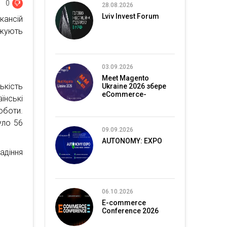
0
28.08.2026
Lviv Invest Forum
кансій
вжують
03.09.2026
Meet Magento
ькість
Ukraine 2026 збере
eCommerce-
їнські
спільноту в Києві
оботи.
уло 56
09.09.2026
AUTONOMY: EXPO
адіння
06.10.2026
E-commerce
Conference 2026