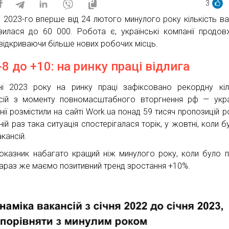
3
ні 2023-го вперше від 24 лютого минулого року кількість ва
зилася до 60 000. Робота є, українські компанії продо
 відкриваючи більше нових робочих місць.
-8 до +10: на ринку праці відлига
ні 2023 року на ринку праці зафіксовано рекордну кіл
сій з моменту повномасштабного вторгнення рф — укра
нії розмістили на сайті Work.ua понад 59 тисяч пропозицій р
ій раз така ситуація спостерігалася торік, у жовтні, коли б
кансій.
оказник набагато кращий ніж минулого року, коли було п
Зараз же маємо позитивний тренд зростання +10%.