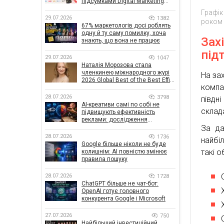
підсумками Digital Marketing
Day від GoIT
Графік
29.07.2026
1382
роком
67% маркетологів досі роблять
одну й ту саму помилку, хоча
Зах
знають, що вона не працює
під
29.07.2026
1047
Наталія Морозова стала
членкинею міжнародного журі
На зах
2026 Global Best of the Best Effie
компан
Awards
28.07.2026
3798
півдн
AI-креативи самі по собі не
склад
підвищують ефективність
реклами: дослідження
показало, що насправді
За да
впливає на ефективність
28.07.2026
1736
найбіл
кампаній
Google більше ніколи не буде
такі о
колишнім: AI повністю змінює
правила пошуку
28.07.2026
1728
ChatGPT більше не чат-бот:
OpenAI готує головного
конкурента Google і Microsoft
27.07.2026
750
Найбільший інвестиційний