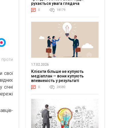
рухається увага глядача
0
18179
і проти
17.02.2026
Клієнти більше не купують
и свої
медіаплан — вони купують
відних
впевненість у результаті
 січні
0
24580
мережі
вців-