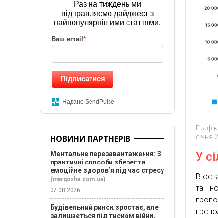
Раз на тиждень ми
відправляємо дайджест з
найпопулярнішими статтями.
Ваш email
*
Підписатися
Надано SendPulse
Графік
січня 
НОВИНИ ПАРТНЕРІВ
Ментальне перезавантаження: 3
У с
практичні способи зберегти
емоційне здоров’я під час стресу
В оста
(margosha.com.ua)
та но
07.08.2026
пропо
Будівельний ринок зростає, але
госпо
залишається під тиском війни,