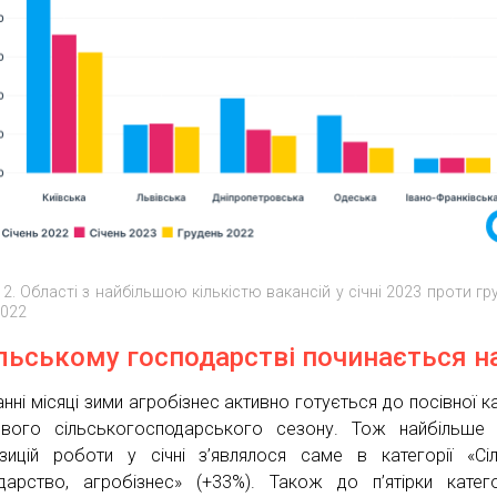
 2. Області з найбільшою кількістю вакансій у січні 2023 проти гр
2022
ільському господарстві починається 
нні місяці зими агробізнес активно готується до посівної ка
вого сільськогосподарського сезону. Тож найбільше 
зицій роботи у січні з’являлося саме в категорії «Сі
дарство, агробізнес» (+33%). Також до п’ятірки катег