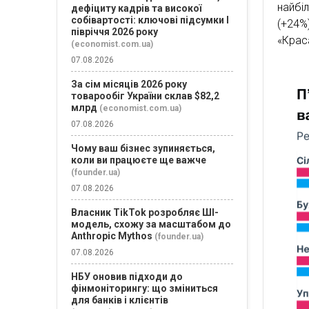
найбі
дефіциту кадрів та високої
собівартості: ключові підсумки І
(+24%
півріччя 2026 року
«Краса
(economist.com.ua)
07.08.2026
За сім місяців 2026 року
товарообіг України склав $82,2
млрд
(economist.com.ua)
07.08.2026
Чому ваш бізнес зупиняється,
коли ви працюєте ще важче
(founder.ua)
07.08.2026
Власник TikTok розробляє ШІ-
модель, схожу за масштабом до
Anthropic Mythos
(founder.ua)
07.08.2026
НБУ оновив підходи до
фінмоніторингу: що зміниться
для банків і клієнтів