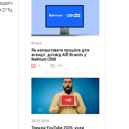
аудит»
+21%),
Вчора
Як налаштувати процеси для
агенції: досвід AIR Brands у
NetHunt CRM
0
193
24.02.2026
Тренди YouTube 2026: куди