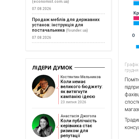
(economist.com.ua)
07.08.2026
Продаж меблів для державних
установ: інструкція для
постачальника
(founder.ua)
07.08.2026
Графік
ЛІДЕРИ ДУМОК
грудня
Костянтин Мельников
Поміт
Коли немає
підпр
великого бюджету:
як витягнути
фахівц
кампанію ідеєю
спост
23 липня 2026
магази
Анастасія Джогола
Трад
Коли публічність
керівника стає
консул
ризиком для
репутації