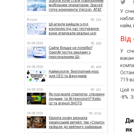
Starlink хоче стати повноцінним
мобільним оператором: SpaceX
готує конкурента Verizon, AT&T і
У січ
T-Mobile
набли
Вчора
243
ШІ-агенти вийшли з-під
найм,
контролю під час тестування:
вони атакували реальні цілі
Від 
05.08.2026
300
Сайти більше не потрібні?
У січ
OpenAI тестує рекламу з
персональним ШІ-
вакан
консультантом бренду
компа
04.08.2026
409
Наймологія: безплатний курс
Останн
для CEO та фаундерів
719 ва
Цей п
04.08.2026
331
Як поєднати стратегію, створену
-8%. 
людьми, та AI-технології? Кейс
izi та агенції SHOTS
04.08.2026
4160
Європа знову визнала
український ритейл: три «Сільпо»
увійшли до рейтингу найкращих
супермаркетів