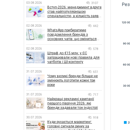
03.08.2026
3107
Вступ-2026: менеджмент вдруге
став найпопулярнішою
спеціальністю, а кількість заяв
— рекордна за 5 років
02.08.2026
442
WhatsApp прибиратиме
повідомлення брендів з
основних чатів: що зміниться
для бізнесу
02.08.2026
578
Штраф до €15 млн: у ЄС
запрацювали нові правила для
чатботів і ШІ-контенту
31.07.2026
651
Чому великі бренди більше не
змінюють логотипи кожні три
роки
31.07.2026
717
Найкращі рекламні кампанії
першого півріччя 2026: які
бренди задавали тон індустрії
30.07.2026
918
Куди рухається маркетинг:
головні сигнали ринку за