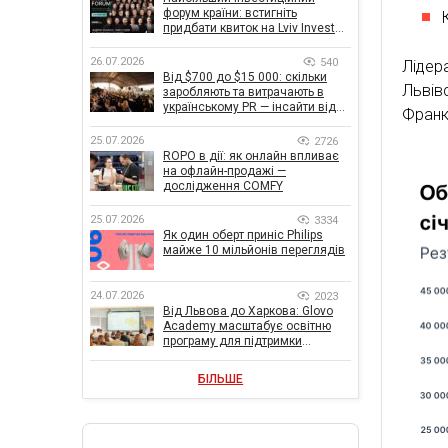
форум країни: встигніть
придбати квиток на Lviv Invest
Forum
26.07.2026
540
Лідер
Від $700 до $15 000: скільки
Львів
заробляють та витрачають в
українському PR — інсайти від
Франк
znamy та Women Make Money
25.07.2026
2726
ROPO в дії: як онлайн впливає
на офлайн-продажі —
дослідження COMFY
25.07.2026
3334
Як один оберт приніс Philips
майже 10 мільйонів переглядів
24.07.2026
2023
Від Львова до Харкова: Glovo
Academy масштабує освітню
програму для підтримки
українського бізнесу
БІЛЬШЕ