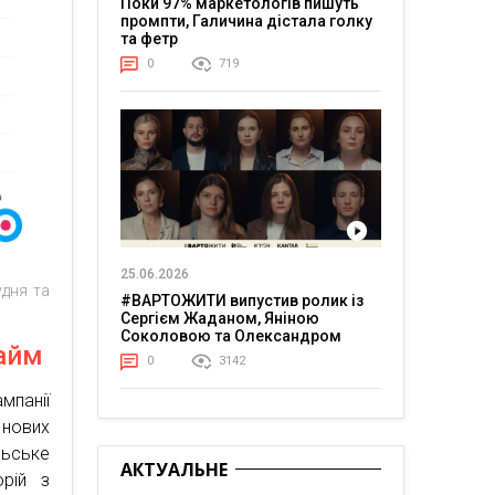
Поки 97% маркетологів пишуть
промпти, Галичина дістала голку
та фетр
0
719
25.06.2026
удня та
#ВАРТОЖИТИ випустив ролик із
Сергієм Жаданом, Яніною
Соколовою та Олександром
найм
Тереном про життя в постійній
0
3142
напрузі
мпанії
нових
льське
АКТУАЛЬНЕ
орій з