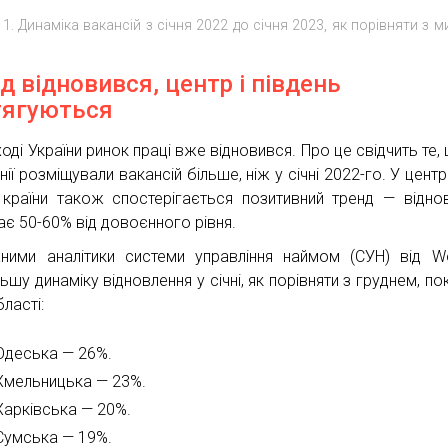
 1. Динаміка вакансій з січня 2022 до січня 2023, як порівняти з 
ід відновився, центр і південь
тягуються
оді України ринок праці вже відновився. Про це свідчить те, 
ії розміщували вакансій більше, ніж у січні 2022-го. У центр
і країни також спостерігається позитивний тренд — відно
ає 50-60% від довоєнного рівня.
ними аналітики системи управління наймом (СУН) від Wo
ьшу динаміку відновлення у січні, як порівняти з груднем, по
бласті:
Одеська — 26%.
Хмельницька — 23%.
Харківська — 20%.
Сумська — 19%.