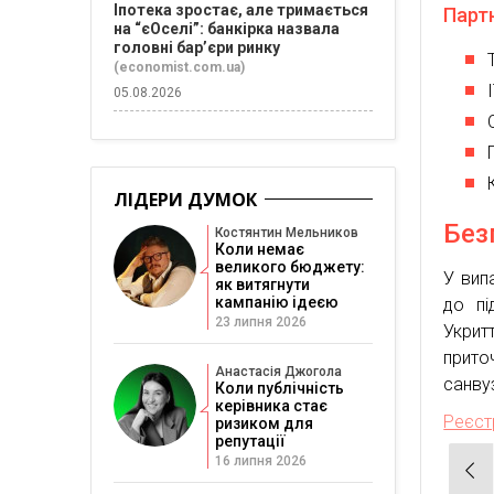
Іпотека зростає, але тримається
Парт
на “єОселі”: банкірка назвала
головні бар’єри ринку
(economist.com.ua)
05.08.2026
ЛІДЕРИ ДУМОК
Без
Костянтин Мельников
Коли немає
великого бюджету:
У вип
як витягнути
кампанію ідеєю
до пі
23 липня 2026
Укрит
прито
Анастасія Джогола
санву
Коли публічність
керівника стає
Реєст
ризиком для
репутації
16 липня 2026
Нав