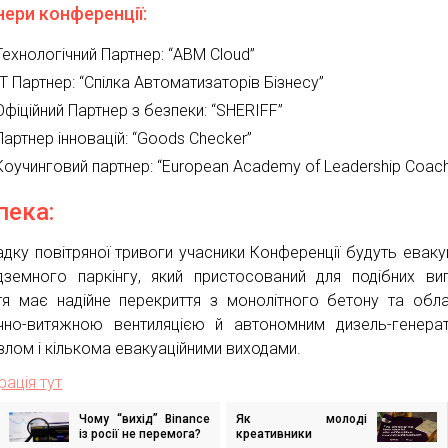
нери конференції:
Технологічний Партнер: “ABM Cloud”
IT Партнер: “Спілка Автоматизаторів Бізнесу”
Офіційний Партнер з безпеки: “SHERIFF”
Партнер інновацій: “Goods Checker”
Коучинговий партнер: “European Academy of Leadership Coach
пека:
адку повітряної тривоги учасники Конференції будуть еваку
дземного паркінгу, який пристосований для подібних вип
тя має надійне перекриття з монолітного бетону та обл
чно-витяжною вентиляцією й автономним дизель-генера
злом і кількома евакуаційними виходами.
рація тут
Чому “вихід” Binance
Як молоді
ігація
із росії не перемога?
креативники