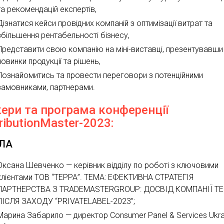
та рекомендацій експертів,
Дізнатися кейси провідних компаній з оптимізації витрат та
збільшення рентабельності бізнесу,
Представити свою компанію на міні-виставці, презентувавши
новинки продукції та рішень,
Познайомитись та провести переговори з потенційними
замовниками, партнерами.
кери та програма конференції
ributionMaster-2023:
АЛА
Оксана Шевченко — керівник відділу по роботі з ключовими
клієнтами ТОВ “ТЕРРА”. ТЕМА: ЕФЕКТИВНА СТРАТЕГІЯ
ПАРТНЕРСТВА З TRADEMASTERGROUP: ДОСВІД КОМПАНІЇ Т
ПІСЛЯ ЗАХОДУ “PRIVATELABEL-2023”;
Марина Забарило — директор Consumer Panel & Services Ukra