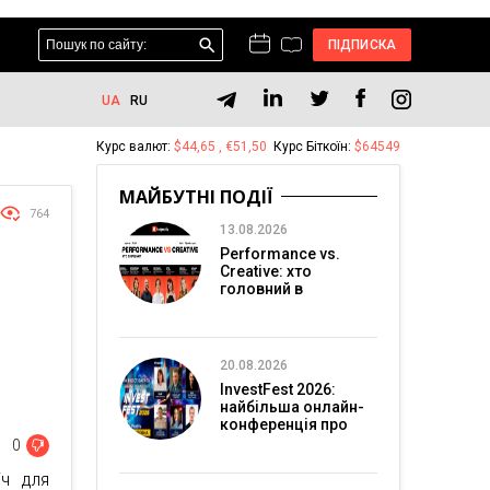
ПІДПИСКА
UA
RU
Курс валют:
$44,65 , €51,50
Курс Біткоїн:
$64549
МАЙБУТНІ ПОДІЇ
764
13.08.2026
Performance vs.
Creative: хто
головний в
перформанс-
маркетингу?
20.08.2026
InvestFest 2026:
найбільша онлайн-
конференція про
інвестиції
0
іч для