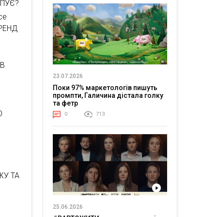
УПУЄ?
ce
ТРЕНД
 В
23.07.2026
Поки 97% маркетологів пишуть
промпти, Галичина дістала голку
та фетр
О
0
713
ЖУ ТА
25.06.2026