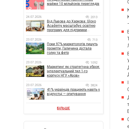
майже 10 мільйонів переглядів
24.07.2026
2013
Від Львова до Харкова: Glovo
Academy масштабує освітню
програму для підтримки
українського бізнесу
23.07.2026
713
Поки 97% маркетологів пишуть
промпти, Галичина дістала
голку та фетр
23.07.2026
1092
Маркетинг як стратегічна зброя:
інтелектуальний тил 1-го
корпусу НГУ «Азов»
23.07.2026
3824
41% українців працюють навіть у
відпустці — опитування
БІЛЬШЕ