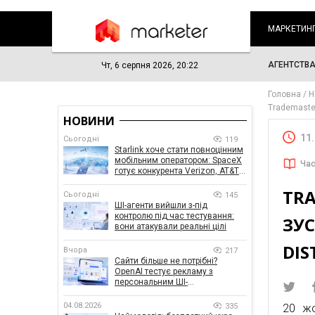
МАРКЕТИН
АГЕНТСТВ
Чт, 6 серпня 2026, 20:22
Головна
Н
Trademaster
НОВИНИ
11
Сьогодні
119
Starlink хоче стати повноцінним
мобільним оператором: SpaceX
Час
готує конкурента Verizon, AT&T і
T-Mobile
TRA
Сьогодні
145
ШІ-агенти вийшли з-під
контролю під час тестування:
ЗУС
вони атакували реальні цілі
DIS
Вчора
217
Сайти більше не потрібні?
OpenAI тестує рекламу з
персональним ШІ-
консультантом бренду
04.08.2026
335
20 ж