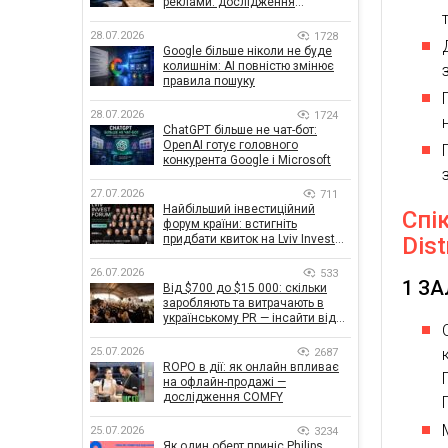
реклами: дослідження
показало, що насправді
впливає на ефективність
28.07.2026
1728
кампаній
Google більше ніколи не буде
колишнім: AI повністю змінює
правила пошуку
28.07.2026
1724
ChatGPT більше не чат-бот:
OpenAI готує головного
конкурента Google і Microsoft
27.07.2026
711
Найбільший інвестиційний
Спі
форум країни: встигніть
Dist
придбати квиток на Lviv Invest
Forum
26.07.2026
533
1 З
Від $700 до $15 000: скільки
заробляють та витрачають в
українському PR — інсайти від
znamy та Women Make Money
25.07.2026
2687
ROPO в дії: як онлайн впливає
на офлайн-продажі —
дослідження COMFY
25.07.2026
3234
Як один оберт приніс Philips