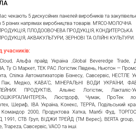
АЛА
Вас чекають 5 дискусійних панелей виробників та закупівель
в 5 різних напрямах виробництва товарів. М’ЯСО-МОЛОЧНА
ПРОДУКЦІЯ, ПЛОДООВОЧЕВА ПРОДУКЦІЯ, КОНДИТЕРСЬКА
ПРОДУКЦІЯ, АКВАКУЛЬТУРИ, ЗЕРНОВІ ТА ОЛІЙНІ КУЛЬТУРИ.
 учасників:
loud, Альфа прайд Україна ,Global Beveredge Trade, Д
А, Ту Сі Маркет, ТЕК РАС Логістик Південь, Ньютон — Промс
нта, Спілка Автоматизаторів Бізнесу, Савсервіс, НЕСТЛЕ Ук
 Пак, Медіко, КАВАʼС, МІНЕРАЛЬНІ ВОДИ УКРАЇНИ, ФА
ЛЕЙНИХ ПРОДУКТІВ, Альянс Логістик, Лакталіс-Укр
РОШКІРГАЛАНТЕРЕЯ», Люстдорф, Чумак, ПроТек логі
тех, Шериф, ІВА Україна, Конекс, ТЕРРА, Подільський кра
 Командор 2000, Продуктова Хатка, Малбі Фуд, ТОРГО
 1991, СТВ Груп, ВІДЖИ ТРЕЙД (ТМ Верес), BERTA group, 
e, Trapeza, Савсервіс, VACO та інші.