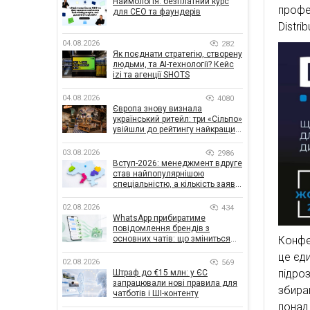
Наймологія: безплатний курс
проф
для CEO та фаундерів
Distri
04.08.2026
282
Як поєднати стратегію, створену
людьми, та AI-технології? Кейс
izi та агенції SHOTS
04.08.2026
4080
Європа знову визнала
український ритейл: три «Сільпо»
увійшли до рейтингу найкращих
супермаркетів
03.08.2026
2986
Вступ-2026: менеджмент вдруге
став найпопулярнішою
спеціальністю, а кількість заяв
— рекордна за 5 років
02.08.2026
434
WhatsApp прибиратиме
повідомлення брендів з
Конфе
основних чатів: що зміниться
для бізнесу
це єди
02.08.2026
569
підроз
Штраф до €15 млн: у ЄС
запрацювали нові правила для
збира
чатботів і ШІ-контенту
понад