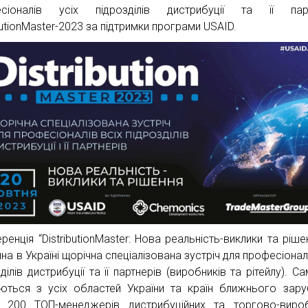
есіоналів усіх підрозділів дистрибуції та її парт
butionMaster-2023 за підтримки програми USAID.
ренція “DistributionMaster: Нова реальність-виклики та ріше
на в Україні щорічна спеціалізована зустріч для професіоналі
ділів дистрибуції та її партнерів (виробників та рітейлу). С
ються з усіх областей України та країн ближнього зар
 200 ТОП-менеджерів дистрибуційних та торгово-виро