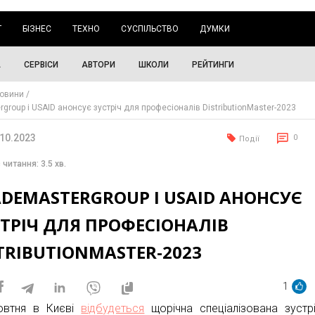
Г
БІЗНЕС
ТЕХНО
СУСПІЛЬСТВО
ДУМКИ
А
СЕРВІСИ
АВТОРИ
ШКОЛИ
РЕЙТИНГИ
овини
group і USAID анонсує зустріч для професіоналів DistributionMaster-2023
.10.2023
0
Події
 читання: 3.5 хв.
DEMASTERGROUP І USAID АНОНСУЄ
ТРІЧ ДЛЯ ПРОФЕСІОНАЛІВ
TRIBUTIONMASTER-2023
1
овтня в Києві
відбудеться
щорічна спеціалізована зустр