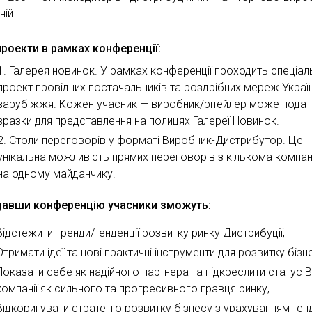
ній.
роекти в рамках конференції:
Галерея новинок. У рамках конференції проходить спеціал
проект провідних постачальників та роздрібних мереж Украї
зарубіжжя. Кожен учасник — виробник/рітейлер може подат
зразки для представлення на полицях Галереї Новинок.
Столи переговорів у форматі Виробник-Дистрибутор. Це
унікальна можливість прямих переговорів з кількома компан
на одному майданчику.
давши конференцію учасники зможуть:
Відстежити тренди/тенденції розвитку ринку Дистрибуції,
Отримати ідеї та нові практичні інструменти для розвитку бізн
Показати себе як надійного партнера та підкреслити статус 
компанії як сильного та прогресивного гравця ринку,
Відкоригувати стратегію розвитку бізнесу з урахуванням тен