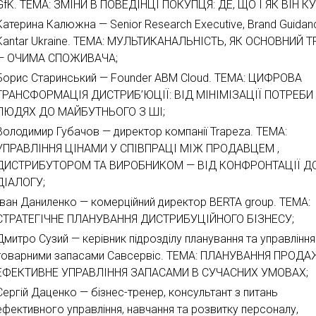
GfK. ТЕМА: ЗМІНИ В ПОВЕДІНЦІ ПОКУПЦЯ: ДЕ, ЩО І ЯК ВІН К
Катерина Калюжна — Senior Research Executive, Brand Guidan
Kantar Ukraine. ТЕМА: МУЛЬТИКАНАЛЬНІСТЬ, ЯК ОСНОВНИЙ 
— ОЧИМА СПОЖИВАЧА;
Борис Старинський — Founder ABM Cloud. ТЕМА: ЦИФРОВА
ТРАНСФОРМАЦІЯ ДИСТРИБ’ЮЦІЇ: ВІД МІНІМІЗАЦІЇ ПОТРЕБИ
ЛЮДЯХ ДО МАЙБУТНЬОГО З ШІ;
Володимир Губачов — директор компанії Trapeza. ТЕМА:
УПРАВЛІННЯ ЦІНАМИ У СПІВПРАЦІ МІЖ ПРОДАВЦЕМ ,
ДИСТРИБУТОРОМ ТА ВИРОБНИКОМ — ВІД КОНФРОНТАЦІЇ Д
ДІАЛОГУ;
Іван Даниленко — комерційний директор BERTA group. ТЕМА:
СТРАТЕГІЧНЕ ПЛАНУВАННЯ ДИСТРИБУЦІЙНОГО БІЗНЕСУ;
Дмитро Сузий — керівник підрозділу планування та управління
товарними запасами Савсервіс. ТЕМА: ПЛАНУВАННЯ ПРОДА
ЕФЕКТИВНЕ УПРАВЛІННЯ ЗАПАСАМИ В СУЧАСНИХ УМОВАХ;
Сергій Даценко — бізнес-тренер, консультант з питань
ефективного управління, навчання та розвитку персоналу,