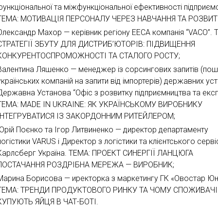
функціональної та міжфункціональної ефективності підприєм
ТЕМА: МОТИВАЦІЯ ПЕРСОНАЛУ ЧЕРЕЗ НАВЧАННЯ ТА РОЗВИТ
Олександр Махор — керівник регіону ЕЕСА компанія “VACO”. 
СТРАТЕГІЇ ЗБУТУ ДЛЯ ДИСТРИБ’ЮТОРІВ: ПІДВИЩЕННЯ
КОНКУРЕНТОСПРОМОЖНОСТІ ТА СТАЛОГО РОСТУ;
Валентина Ляшенко — менеджер із сорсингових запитів (по
українських компаній на запити від імпортерів) державних ус
Державна Установа “Офіс з розвитку підприємництва та експ
ТЕМА: MADE IN UKRAINE: ЯК УКРАЇНСЬКОМУ ВИРОБНИКУ
ІНТЕГРУВАТИСЯ ІЗ ЗАКОРДОННИМ РИТЕЙЛЕРОМ;
Юрій Поєнко та Ігор Литвиненко — директор департаменту
логістики VARUS і Директор з логістики та клієнтського серві
Карлсберг Україна. ТЕМА: ПРОЕКТ СИНЕРГІЇ ЛАНЦЮГА
ПОСТАЧАННЯ РОЗДРІБНА МЕРЕЖА — ВИРОБНИК;
Марина Борисова — иректорка з маркетингу ГК «Овостар Юн
ТЕМА: ТРЕНДИ ПРОДУКТОВОГО РИНКУ ТА ЧОМУ СПОЖИВАЧІ
КУПУЮТЬ ЯЙЦЯ В ЧАТ-БОТІ.