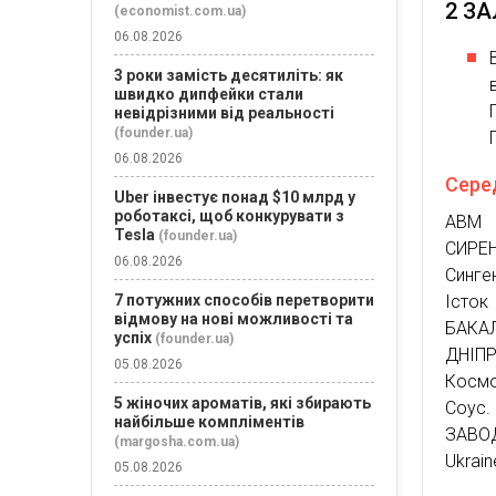
2 З
(economist.com.ua)
06.08.2026
3 роки замість десятиліть: як
швидко дипфейки стали
невідрізними від реальності
(founder.ua)
06.08.2026
Серед
Uber інвестує понад $10 млрд у
роботаксі, щоб конкурувати з
ABM C
Tesla
(founder.ua)
СИРЕН
06.08.2026
Синге
Істок
7 потужних способів перетворити
відмову на нові можливості та
БАКА
успіх
(founder.ua)
ДНІП
05.08.2026
Космо
5 жіночих ароматів, які збирають
Соус.
найбільше компліментів
ЗАВОД
(margosha.com.ua)
Ukrain
05.08.2026