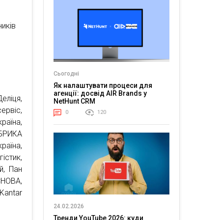
ників
Сьогодні
Як налаштувати процеси для
агенції: досвід AIR Brands у
еліця,
NetHunt CRM
ервіс,
0
120
раїна,
БРИКА
аїна,
стик,
й, Пан
СНОВА,
Kantar
24.02.2026
Тренди YouTube 2026: куди