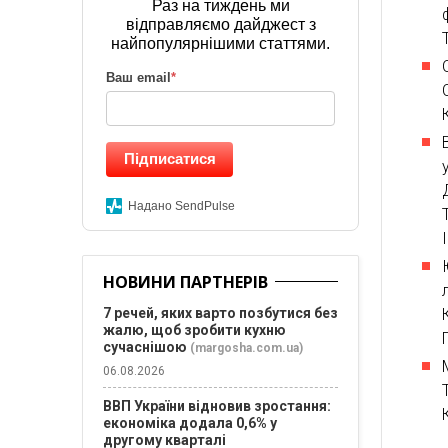
Раз на тиждень ми
відправляємо дайджест з
найпопулярнішими статтями.
Ваш email
*
Підписатися
Надано SendPulse
НОВИНИ ПАРТНЕРІВ
7 речей, яких варто позбутися без
жалю, щоб зробити кухню
сучаснішою
(margosha.com.ua)
06.08.2026
ВВП України відновив зростання:
економіка додала 0,6% у
другому кварталі