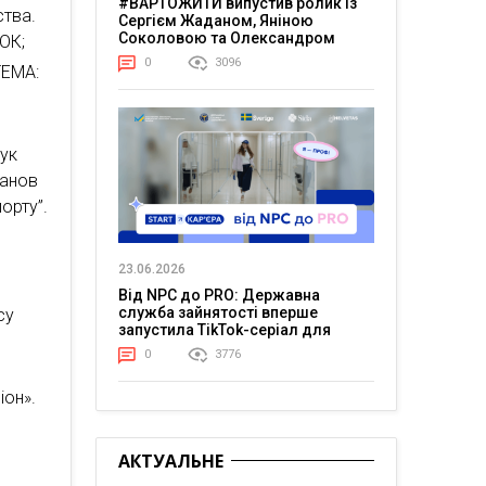
#ВАРТОЖИТИ випустив ролик із
ства.
Сергієм Жаданом, Яніною
Соколовою та Олександром
ОК;
Тереном про життя в постійній
0
3096
ТЕМА:
напрузі
шук
танов
орту”.
23.06.2026
Від NPC до PRO: Державна
служба зайнятості вперше
су
запустила TikTok-серіал для
молоді
0
3776
іон».
АКТУАЛЬНЕ