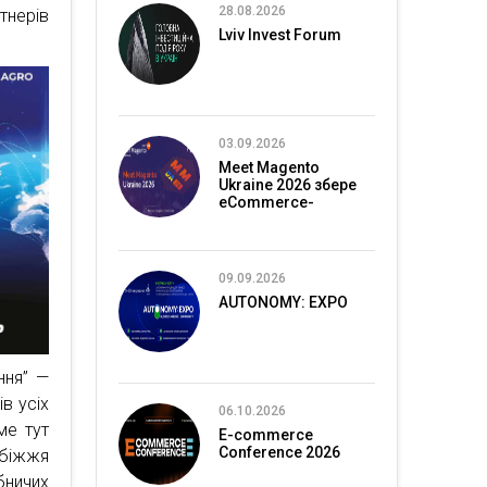
28.08.2026
нерів
Lviv Invest Forum
03.09.2026
Meet Magento
Ukraine 2026 збере
eCommerce-
спільноту в Києві
09.09.2026
AUTONOMY: EXPO
ння” —
в усіх
06.10.2026
аме тут
E-commerce
Conference 2026
убіжжя
бничих