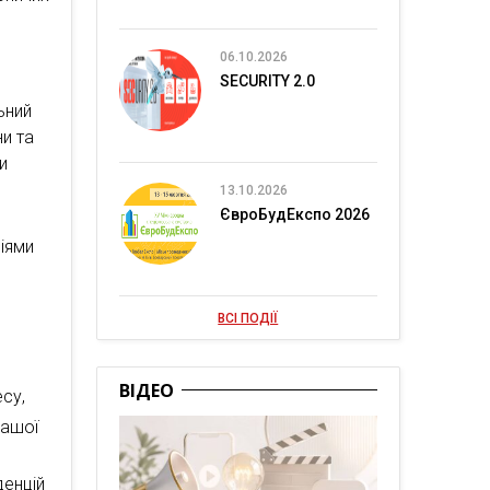
06.10.2026
SECURITY 2.0
ьний
ни та
и
13.10.2026
ЄвроБудЕкспо 2026
іями
ВСІ ПОДІЇ
ВІДЕО
есу,
Вашої
денцій