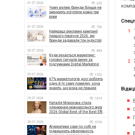
31.07.2026
625
компа
Чому великі бренди більше не
змінюють логотипи кожні три
роки
Спецп
31.07.2026
706
Найкращі рекламні кампанії
першого півріччя 2026: які
бренди задавали тон індустрії
30.07.2026
883
Куди рухається маркетинг:
головні сигнали ринку за
підсумками Digital Marketing
Day від GoIT
29.07.2026
1322
67% маркетологів досі роблять
одну й ту саму помилку, хоча
Відві
знають, що вона не працює
29.07.2026
1014
Наталія Морозова стала
членкинею міжнародного журі
2026 Global Best of the Best Effie
Awards
28.07.2026
3759
AI-креативи самі по собі не
підвищують ефективність