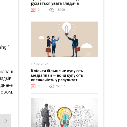
рухається увага глядача
0
18090
ing ”
17.02.2026
Клієнти більше не купують
йовані
медіаплан — вони купують
адків.
впевненість у результаті
аднане
0
24517
тором,