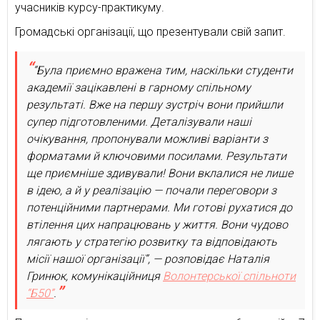
учасників курсу-практикуму.
Громадські організації, що презентували свій запит.
“Була приємно вражена тим, наскільки студенти
академії зацікавлені в гарному спільному
результаті. Вже на першу зустріч вони прийшли
супер підготовленими. Деталізували наші
очікування, пропонували можливі варіанти з
форматами й ключовими посилами. Результати
ще приємніше здивували! Вони вклалися не лише
в ідею, а й у реалізацію — почали переговори з
потенційними партнерами. Ми готові рухатися до
втілення цих напрацювань у життя. Вони чудово
лягають у стратегію розвитку та відповідають
місії нашої організації”, — розповідає Наталія
Гринюк, комунікаційниця
Волонтерської спільноти
“Б50”
.