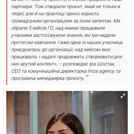
партнери. Тож створили проєкт, який не тільки в
теорії, але й на практиці приніс користь
громадським організаціям за їхнім запитом. Ми
обрали 5 кейсів ГО, над якими працювали
учасники застосовуючи знання, які ми надали
протягом навчання. І вже одна із наших учасниць
приєдналась до організації, над кейсом якої
працювала, і надалі продовжить створювати для
них крутий контент», — розповідає Іра Шостак,
СЕО та комунікаційна директорка linza agency та
програмна менеджерка проєкту.