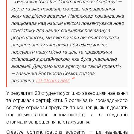
«Учасники “Creative Communications Academy” —
крута та вмотивована молодь, напрацювання
яких нас дійсно вразили. Наприклад, команда, яка
працювала над нашим кейсом презентувала ново
стилістику для наших соцмереж пов’язану з
ребрендингом, ми вже почали використовувати
напрацювання учасників, аби ефективніше
просувати нашу місію та цілі, та продовжили
співпрацю з дизайнеркою, яка була учасницею
академії. Дякуємо linza agency за такий проєкт!»,
— зазначив Ростислав Семка, голова
правління,
ГО “Освіта 360”
.
У результаті 20 студентів успішно завершили навчання
та отримали сертифікати, 5 організацій громадського
сектору отримали продукти та концепції, які підсилять
їхні комунікаційні спроможності, а 6 студентів
отримали запрошення на стажування.
Creative communications academy — це навчальна