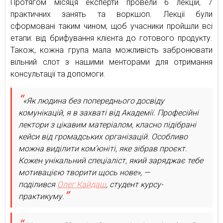
Протягом місяця експерти провели 6 лекцій, 7
практичних занять та воркшоп. Лекції були
сформовані таким чином, щоб учасники пройшли всі
етапи: від брифування клієнта до готового продукту.
Також, кожна група мала можливість забронювати
вільний слот з нашими менторами для отримання
консультації та допомоги.
«Як людина без попереднього досвіду
комунікацій, я в захваті від Академії. Професійні
лектори з цікавим матеріалом, класно підібрані
кейси від громадських організацій. Особливо
можна виділити ком’юніті, яке зібрав проєкт.
Кожен унікальний спеціаліст, який заряджає тебе
мотивацією творити щось нове», —
поділився
Олег Кайдаш
, студент курсу-
практикуму.