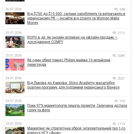
26.07.2026
538
Від $700 до $15 000: скільки заробляють та витрачають в
українському PR — інсайти від znamy та Women Make
Money
25.07.2026
2712
ROPO в дії: як онлайн впливає на офлайн-продажі —
дослідження COMFY
25.07.2026
3289
Як один оберт приніс Philips майже 10 мільйонів
переглядів
24.07.2026
2021
Від Львова до Харкова: Glovo Academy масштабує
освітню програму для підтримки українського бізнесу
23.07.2026
718
Поки 97% маркетологів пишуть промпти, Галичина дістала
голку та фетр
23.07.2026
1119
Маркетинг як стратегічна зброя: інтелектуальний тил 1-го
корпусу НГУ «Азов»