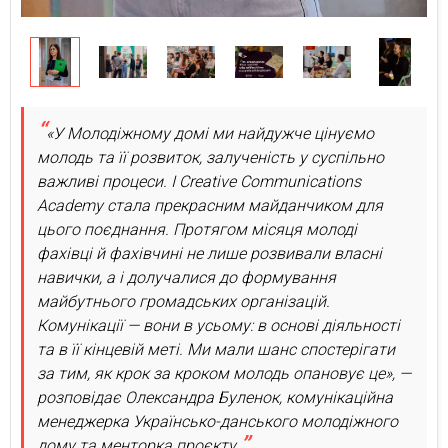
«У Молодіжному домі ми найдужче цінуємо
молодь та її розвиток, залученість у суспільно
важливі процеси. І Creative Communications
Academy стала прекрасним майданчиком для
цього поєднання. Протягом місяця молоді
фахівці й фахівчині не лише розвивали власні
навички, а і долучалися до формування
майбутнього громадських організацій.
Комунікації — вони в усьому: в основі діяльності
та в її кінцевій меті. Ми мали шанс спостерігати
за тим, як крок за кроком молодь опановує це», —
розповідає Олександра Буленок, комунікаційна
менеджерка Українсько-данського молодіжного
дому та менторка проєкту.