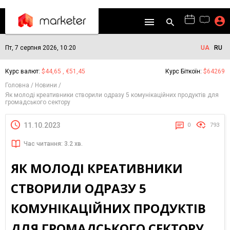
Пт, 7 серпня 2026, 10:20
UA
RU
Курс валют:
$44,65 , €51,45
Курс Біткоїн:
$64269
Головна
Новини
Як молоді креативники створили одразу 5 комунікаційних продуктів для
громадського сектору
11.10.2023
0
793
Час читання: 3.2 хв.
ЯК МОЛОДІ КРЕАТИВНИКИ
СТВОРИЛИ ОДРАЗУ 5
КОМУНІКАЦІЙНИХ ПРОДУКТІВ
ДЛЯ ГРОМАДСЬКОГО СЕКТОРУ