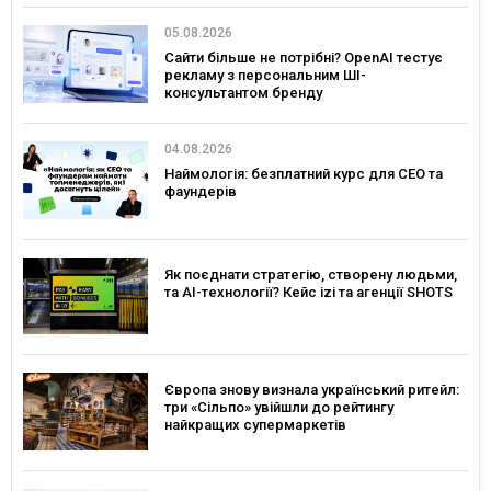
05.08.2026
Сайти більше не потрібні? OpenAI тестує
рекламу з персональним ШІ-
консультантом бренду
04.08.2026
Наймологія: безплатний курс для CEO та
фаундерів
Як поєднати стратегію, створену людьми,
та AI-технології? Кейс izi та агенції SHOTS
Європа знову визнала український ритейл:
три «Сільпо» увійшли до рейтингу
найкращих супермаркетів