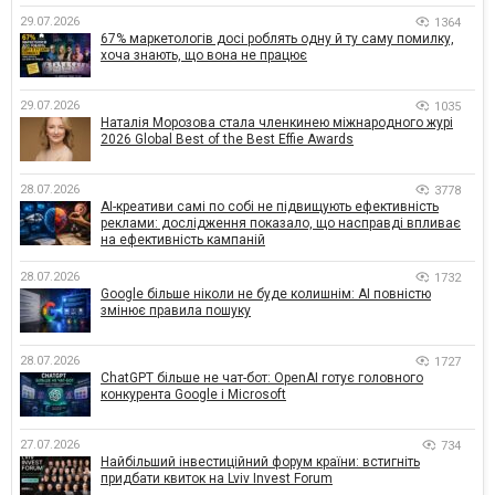
29.07.2026
1364
67% маркетологів досі роблять одну й ту саму помилку,
хоча знають, що вона не працює
29.07.2026
1035
Наталія Морозова стала членкинею міжнародного журі
2026 Global Best of the Best Effie Awards
28.07.2026
3778
AI-креативи самі по собі не підвищують ефективність
реклами: дослідження показало, що насправді впливає
на ефективність кампаній
28.07.2026
1732
Google більше ніколи не буде колишнім: AI повністю
змінює правила пошуку
28.07.2026
1727
ChatGPT більше не чат-бот: OpenAI готує головного
конкурента Google і Microsoft
27.07.2026
734
Найбільший інвестиційний форум країни: встигніть
придбати квиток на Lviv Invest Forum