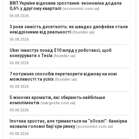
ВВП України відновив зростання: економіка додала
0,6% у другому кварталі
(economist.com.ua)
06.08.2026
3 роки замість десятиліть: як швидко дипфейки стали
невідрізними від реальності
(founder.ua)
06.08.2026
Uber інвестує понад $10 млрд у роботаксі, щоб
конкурувати з Tesla
(founder.ua)
06.08.2026
7 потужних способів перетворити відмову на нові
можливості та успіх
(founder.ua)
05.08.2026
5 жіночих ароматів, які збирають найбільше
компліментів
(margosha.com.ua)
05.08.2026
Іпотека зростає, але тримається на “єОселі”: банкірка
назвала головні бар’єри ринку
(economist.com.ua)
05.08.2026