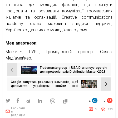
ініціатива для молодих фахівців, що прагнуть
працювати та розвивати комунікації громадських
ініціатив та організацій. Creative communications
academy стала можлива завдяки підтримці
Українсько-данського молодіжного дому.
Медіапартнери:
Marketer, ГУРТ, Громадський простір, Cases,
Медіамейкер.
Trademastergroup і USAID анонсує зустріч
Навігація
для професіоналів DistributionMaster-2023
записів
Google запустив рекламну кампанію, щоб
допомогти українцям знайти нові
можливості завдяки навчанню
2
0
Написати
0
793
в
редакцію