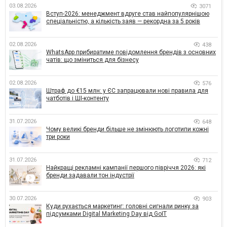
03.08.2026
3071
Вступ-2026: менеджмент вдруге став найпопулярнішою
спеціальністю, а кількість заяв — рекордна за 5 років
02.08.2026
438
WhatsApp прибиратиме повідомлення брендів з основних
чатів: що зміниться для бізнесу
02.08.2026
576
Штраф до €15 млн: у ЄС запрацювали нові правила для
чатботів і ШІ-контенту
31.07.2026
648
Чому великі бренди більше не змінюють логотипи кожні
три роки
31.07.2026
712
Найкращі рекламні кампанії першого півріччя 2026: які
бренди задавали тон індустрії
30.07.2026
903
Куди рухається маркетинг: головні сигнали ринку за
підсумками Digital Marketing Day від GoIT