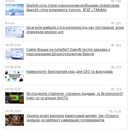
Вчора
156
Starlink хоче стати повноцінним мобільним оператором:
SpaceX готує конкурента Verizon, AT&T і T-Mobile
Вчора
201
ШІ-агенти вийшли з-під контролю під час тестування: вони
атакували реальні цілі
05.08.2026
265
Сайти більше не потрібні? OpenAI тестує рекламу з
персональним ШІ-консультантом бренду
04.08.2026
379
Наймологія: безплатний курс для CEO та фаундерів
04.08.2026
313
Як поєднати стратегію, створену людьми, та AI-технології?
Кейс izi та агенції SHOTS
04.08.2026
4135
Європа знову визнала український ритейл: три «Сільпо»
увійшли до рейтингу найкращих супермаркетів