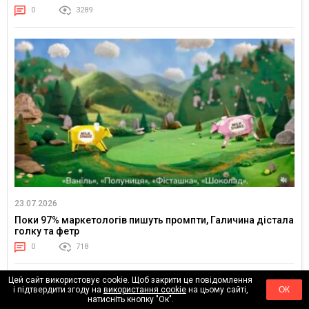
0
3289
23.07.2026
Поки 97% маркетологів пишуть промпти, Галичина дістала
голку та фетр
0
718
Цей сайт використовує cookie. Щоб закрити це повідомлення
і підтвердити згоду на
використання cookie
на цьому сайті,
ОК
натисніть кнопку "Ок".