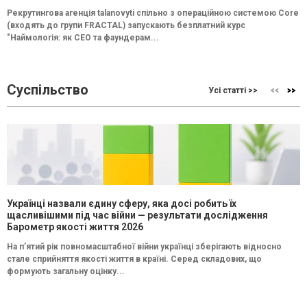
Рекрутингова агенція talanovyti спільно з операційною системою Core
(входять до групи FRACTAL) запускають безплатний курс
"Наймологія: як СEO та фаундерам...
Суспільство
Усі статті >>
Українці назвали єдину сферу, яка досі робить їх
щасливішими під час війни — результати дослідження
Барометр якості життя 2026
На п’ятий рік повномасштабної війни українці зберігають відносно
стале сприйняття якості життя в країні. Серед складових, що
формують загальну оцінку...