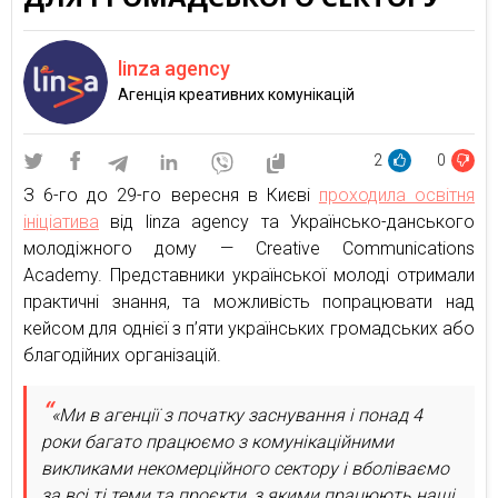
linza agency
Агенція креативних комунікацій
2
0
З 6-го до 29-го вересня в Києві
проходила освітня
ініціатива
від linza agency та Українсько-данського
молодіжного дому — Creative Communications
Academy. Представники української молоді отримали
практичні знання, та можливість попрацювати над
кейсом для однієї з п’яти українських громадських або
благодійних організацій.
«Ми в агенції з початку заснування і понад 4
роки багато працюємо з комунікаційними
викликами некомерційного сектору і вболіваємо
за всі ті теми та проєкти, з якими працюють наші