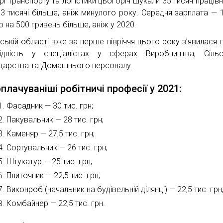
рі Транспорту та логістики цьогоріч шукали 35 тисяч працівн
 3 тисячі більше, аніж минулого року. Середня зарплата — 
о на 500 гривень більше, аніж у 2020.
вській області вже за перше півріччя цього року з’явилася 
ідність у спеціалістах у сферах Виробництва, Сільс
дарства та Домашнього персоналу.
плачуваніші робітничі професії у 2021:
Фасадник — 30 тис. грн;
Пакувальник — 28 тис. грн;
Каменяр — 27,5 тис. грн;
Сортувальник — 26 тис. грн;
Штукатур — 25 тис. грн;
Плиточник — 22,5 тис. грн;
Виконроб (начальник на будівельній ділянці) — 22,5 тис. грн
Комбайнер — 22,5 тис. грн.