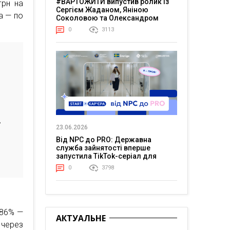
#ВАРТОЖИТИ випустив ролик із
грн на
Сергієм Жаданом, Яніною
а — по
Соколовою та Олександром
Тереном про життя в постійній
0
3113
напрузі
з
23.06.2026
Від NPC до PRO: Державна
служба зайнятості вперше
запустила TikTok-серіал для
молоді
0
3798
 86% —
АКТУАЛЬНЕ
через