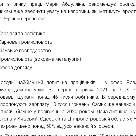
рт з ринку праці, Марія Абдулліна, рекомендує сьогод
никам вже звернути увагу на напрямки, які матимуть зрос
в 5-річній перспективі:
Торгівля та логістика
Харчова промисловість
Сільське господарство
Промисловість (зокрема металургія)
Сфера догляду
огодні найбільший попит на працівників – у сфері Роз
вля/продажі/закупки. За перше півріччя 2021 на OLX 
одавці шукали понад 46 тисяч робітників. В середньому
 пропонують зарплату 10 тисяч гривень. Самих же вакансій
2 тисячі більше у порівнянні з 2020 роком. Найактивніше ш
лістів у Київській, Одеській та Дніпропетровській областях 
ло розміщено понад 50% від усіх вакансій зі сфери.