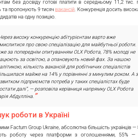
нтам без досвіду готові платити в середньому 11,2 тис. 
ь та пропонують 9 тисяч
вакансій
. Конкуренція досить висок
дидатів на одну позицію.
Через високу конкуренцію абітурієнтам варто вже
мислитися про свою спеціалізацію для майбутньої роботи.
же за попереднім опитуванням OLX Робота, 78% молоді не
ацюють за освітою, а опановують новий фах. За нашою
алітикою, кількість вакансій для робітничих спеціалістів
ільшилася майже на 14% у порівнянні з минулим роком. А 
звитком підприємств потреба у таких спеціалістах буде
остати далі”, — розповіла керівниця напрямку OLX Робота
рія Абдулліна.
ук роботи в Україні
ними Factum Group Ukraine, абсолютна більшість українців —
ють роботу через платформи з оголошеннями, 55% — 