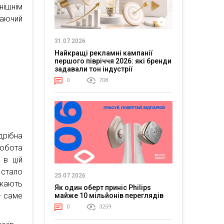
нішнім
таючий
31.07.2026
Найкращі рекламні кампанії
першого півріччя 2026: які бренди
задавали тон індустрії
0
708
дрібна
Робота
 в цій
 стало
25.07.2026
укають
Як один оберт приніс Philips
– саме
майже 10 мільйонів переглядів
0
3259