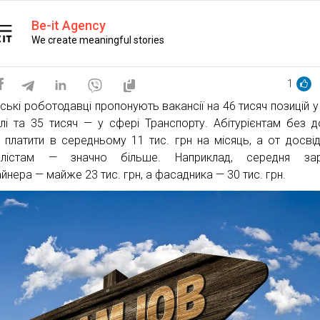
Be-it Agency
We create meaningful stories
1
нські роботодавці пропонують вакансії на 46 тисяч позицій у
влі та 35 тисяч — у сфері Транспорту. Абітурієнтам без д
і платити в середньому 11 тис. грн на місяць, а от досві
іалістам — значно більше. Наприклад, середня зар
йнера — майже 23 тис. грн, а фасадника — 30 тис. грн.