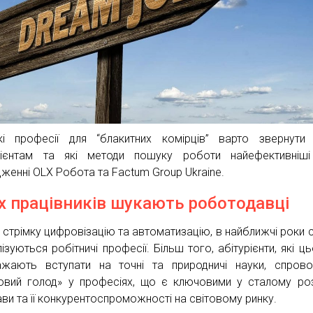
і професії для “блакитних комірців” варто звернути
рієнтам та які методи пошуку роботи найефективніш
дженні OLX Робота та Factum Group Ukraine.
х працівників шукають роботодавці
 стрімку цифровізацію та автоматизацію, в найближчі роки 
ізуються робітничі професії. Більш того, абітурієнти, які ць
жають вступати на точні та природничі науки, спров
овий голод» у професіях, що є ключовими у сталому ро
ви та її конкурентоспроможності на світовому ринку.