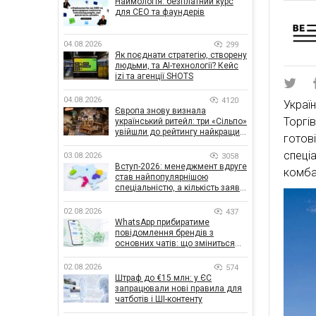
Наймологія: безплатний курс
для CEO та фаундерів
04.08.2026
299
Як поєднати стратегію, створену
людьми, та AI-технології? Кейс
izi та агенції SHOTS
04.08.2026
4120
Украї
Європа знову визнала
Торгі
український ритейл: три «Сільпо»
увійшли до рейтингу найкращих
готов
супермаркетів
спец
03.08.2026
3058
Вступ-2026: менеджмент вдруге
комба
став найпопулярнішою
спеціальністю, а кількість заяв
— рекордна за 5 років
02.08.2026
437
WhatsApp прибиратиме
повідомлення брендів з
основних чатів: що зміниться
для бізнесу
02.08.2026
574
Штраф до €15 млн: у ЄС
запрацювали нові правила для
чатботів і ШІ-контенту