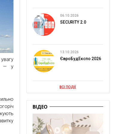
06.10.2026
SECURITY 2.0
13.10.2026
ЄвроБудЕкспо 2026
 увагу
і — у
ВСІ ПОДІЇ
сильно
ВІДЕО
огоріч
окують
звитку