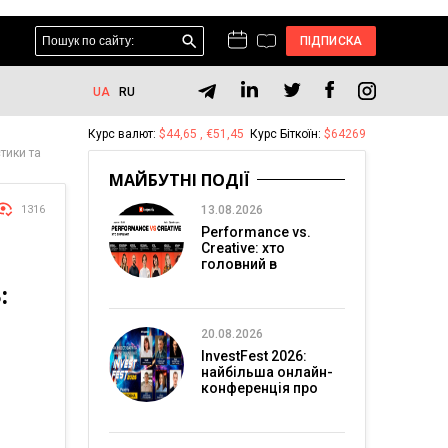
ПІДПИСКА
UA
RU
Курс валют:
$44,65 , €51,45
Курс Біткоїн:
$64269
стики та
МАЙБУТНІ ПОДІЇ
1316
13.08.2026
Performance vs.
Creative: хто
головний в
перформанс-
:
маркетингу?
20.08.2026
InvestFest 2026:
найбільша онлайн-
конференція про
інвестиції