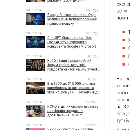
реклами: дослідження
Експе
показало, що насправді
впливає на ефективність
вступ
28.07.2026
1730
кампаній
Google більше ніколи не буде
попит 
колишнім: AI повністю змінює
правила пошуку
28.07.2026
1726
ChatGPT більше не чат-бот:
OpenAI готує головного
конкурента Google і Microsoft
27.07.2026
725
Найбільший інвестиційний
форум країни: встигніть
придбати квиток на Lviv Invest
Forum
На сь
26.07.2026
536
Від $700 до $15 000: скільки
торгі
заробляють та витрачають в
робот
українському PR — інсайти від
znamy та Women Make Money
сфері
25.07.2026
2698
на 8,
ROPO в дії: як онлайн впливає
на офлайн-продажі —
спеціа
дослідження COMFY
тут бу
25.07.2026
3259
Як один оберт приніс Philips