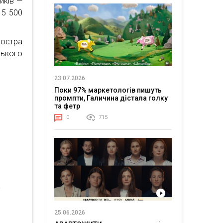
иків —
15 500
гостра
ького
23.07.2026
Поки 97% маркетологів пишуть
промпти, Галичина дістала голку
та фетр
0
715
;
25.06.2026