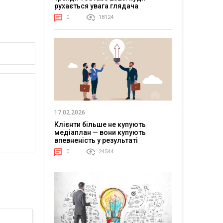
рухається увага глядача
0
18124
17.02.2026
Клієнти більше не купують
медіаплан — вони купують
впевненість у результаті
0
24544