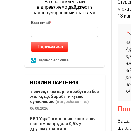
Раз на тиждень ми
Студе
відправляємо дайджест з
місяц
найпопулярнішими статтями.
13 кан
Ваш email
*
“
за
Підписатися
Ад
пр
Надано SendPulse
ан
зб
ро
НОВИНИ ПАРТНЕРІВ
зр
Ма
7 речей, яких варто позбутися без
жалю, щоб зробити кухню
сучаснішою
(margosha.com.ua)
Пош
06.08.2026
ВВП України відновив зростання:
За да
економіка додала 0,6% у
шука
другому кварталі