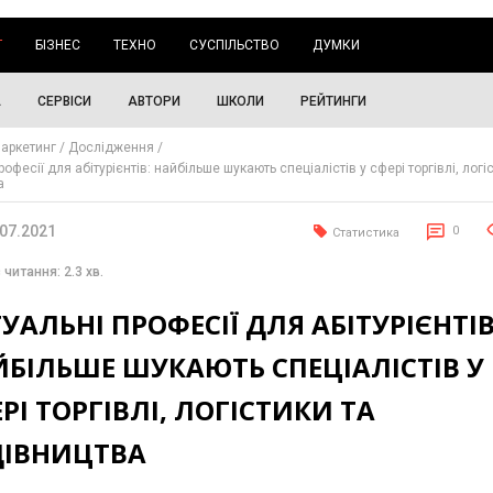
Г
БІЗНЕС
ТЕХНО
СУСПІЛЬСТВО
ДУМКИ
А
СЕРВІСИ
АВТОРИ
ШКОЛИ
РЕЙТИНГИ
аркетинг
Дослідження
рофесії для абітурієнтів: найбільше шукають спеціалістів у сфері торгівлі, логі
а
.07.2021
0
Статистика
 читання: 2.3 хв.
УАЛЬНІ ПРОФЕСІЇ ДЛЯ АБІТУРІЄНТІВ
БІЛЬШЕ ШУКАЮТЬ СПЕЦІАЛІСТІВ У
РІ ТОРГІВЛІ, ЛОГІСТИКИ ТА
ДІВНИЦТВА