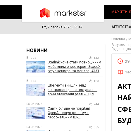
МАРКЕТИН
АГЕНТСТВ
Пт, 7 серпня 2026, 05:49
Головна
М
Актуальні п
будівництв
НОВИНИ
Вчора
143
29
Starlink хоче стати повноцінним
мобільним оператором: SpaceX
готує конкурента Verizon, AT&T і
Час
T-Mobile
Вчора
183
АКТ
ШІ-агенти вийшли з-під
контролю під час тестування:
вони атакували реальні цілі
НАЙ
05.08.2026
244
СФЕ
Сайти більше не потрібні?
OpenAI тестує рекламу з
персональним ШІ-
БУ
консультантом бренду
04.08.2026
355