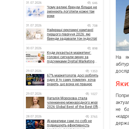
31.07.2026
646
Чому великі бренди більше не
змінюють логотипи кожні три
роки
31.07.2026
708
Найкращі рекламні кампанії
першого півріччя 2026: які
бренди задавали тон індустрії
30.07.2026
898
Куди рухається маркетинг:
На як
головні сигнали ринку за
підсумками Digital Marketing
абіту
Day від GoIT
дослі
29.07.2026
1353
67% маркетологів досі роблять
одну й ту саму помилку, хоча
Яки
знають, що вона не працює
29.07.2026
1027
Попри
Наталія Морозова стала
актуал
членкинею міжнародного журі
2026 Global Best of the Best Effie
не ба
Awards
«кадр
28.07.2026
3765
AI-креативи самі по собі не
держа
підвищують ефективність