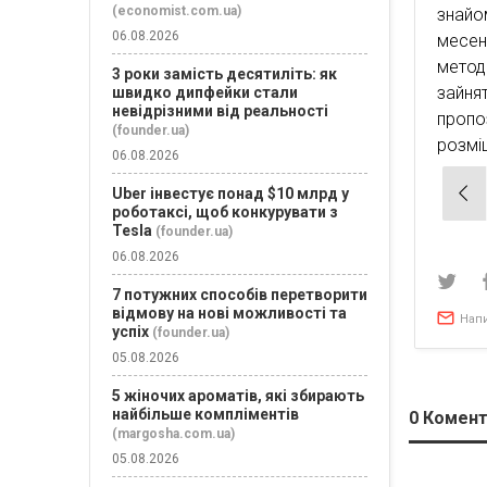
(economist.com.ua)
знай
06.08.2026
месен
метод
3 роки замість десятиліть: як
зайня
швидко дипфейки стали
невідрізними від реальності
пропо
(founder.ua)
розмі
06.08.2026
Нав
Uber інвестує понад $10 млрд у
роботаксі, щоб конкурувати з
зап
Tesla
(founder.ua)
06.08.2026
7 потужних способів перетворити
відмову на нові можливості та
Нап
успіх
(founder.ua)
05.08.2026
5 жіночих ароматів, які збирають
найбільше компліментів
0
Комент
(margosha.com.ua)
05.08.2026