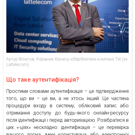
Артур Філатов, Керівник бізнесу кібербезпеки компанії Tet (ex-
Lattelecom)
Що таке аутентифікація?
Простими словами аутентифікація – це підтвердження
того, що ви – це ви, а не хтось інший. Це частина
процедури входу в систему, обліковий запис або
отримання доступу до будь-якого онлайн-ресурсу
після ідентифікації і перед авторизацією. Розібратися в
цих «-ціях» нескладно: ідентифікація – це перевірка
вашого логіна, імені користувача або електронної