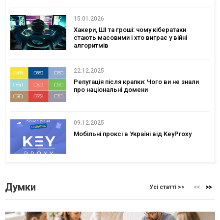
15.01.2026
Хакери, ШІ та гроші: чому кібератаки
стають масовими і хто виграє у війні
алгоритмів
22.12.2025
Репутація після крапки: Чого ви не знали
про національні домени
09.12.2025
Мобільні проксі в Україні від KeyProxy
Думки
Усі статті >>