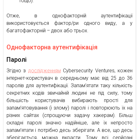
тощо).
Отже, в однофакторній аутентифікації
використовується фактор/ри одного виду, а у
багатофакторній – двох або трьох.
Однофакторна аутентифікація
Паролі
Згідно з
дослідженням
Cybersecurity Ventures, кожен
інтернет-користувач в середньому має від 25 до 36
паролів для аутентифікації. Запам’ятати таку кількість
секретних кодів звичайній людині не під силу, тому
більшість користувачів вибирають прості для
запам’ятовування (і злому) паролі і повторюють їх на
різних сайтах (спрощуючи задачу хакерам). Більш
складні паролі значно надійніше, але їх непросто
запам’ятати і потрібно десь зберігати. А все, що десь
зберігається, можна вкрасти. Тому всі серйозні