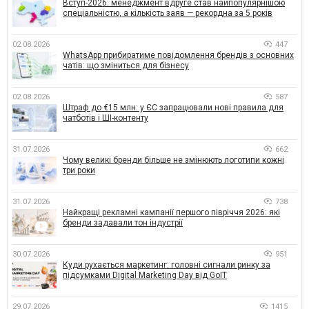
Вступ-2026: менеджмент вдруге став найпопулярнішою
спеціальністю, а кількість заяв — рекордна за 5 років
02.08.2026
447
WhatsApp прибиратиме повідомлення брендів з основних
чатів: що зміниться для бізнесу
02.08.2026
587
Штраф до €15 млн: у ЄС запрацювали нові правила для
чатботів і ШІ-контенту
31.07.2026
662
Чому великі бренди більше не змінюють логотипи кожні
три роки
31.07.2026
738
Найкращі рекламні кампанії першого півріччя 2026: які
бренди задавали тон індустрії
30.07.2026
951
Куди рухається маркетинг: головні сигнали ринку за
підсумками Digital Marketing Day від GoIT
29.07.2026
1415