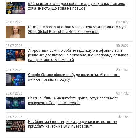
67% маркетологів досі роблять одну й ту саму помилку,
хоча знають, що вона не працює
29.07.2026
1077
Наталія Морозова стала членкинею міжнародного журі
2026 Global Best of the Best Effie Awards
28.07.2026
3822
AI-креативи самі по собі не підвищують ефективність
реклами: дослідження показало, що насправді впливає
на ефективність кампаній
28.07.2026
1741
Google більше ніколи не буде колишнім: AI повністю
змінює правила пошуку
28.07.2026
1732
ChatGPT більше не чат-бот: OpenAI готує головного
конкурента Google і Microsoft
27.07.2026
784
Найбільший інвестиційний форум країни: встигніть
придбати квиток на Lviv Invest Forum