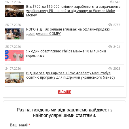
26.07.2026
543
Від $700 до $15 000: скільки заробляють та витрачають в
українському PR — інсайти від znamy та Women Make
Money
25.07.2026
2757
ROPO в дії: як онлайн впливає на офлайн-продажі —
дослідження COMFY
25.07.2026
3421
Як один оберт приніс Philips майже 10 мільйонів
переглядів
24.07.2026
2028
Від Львова до Харкова: Glovo Academy масштабує
освітню програму для підтримки українського бізнесу
БІЛЬШЕ
Раз на тиждень ми відправляємо дайджест з
найпопулярнішими статтями.
Ваш email
*