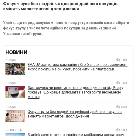
Фокус-групи без людей: як цифрові двійники покупців
змінять маркетингові дослідження
Уявіть, що перед запуском нового продукту компанія може зібрати
фокус-групу з тисяч потенційних покупців за декілька хвилин.
Учасники такої групи...
НОВИНИ
Вчора
180
EVA.UA запустила кампанію «Хто б знав» про асортимент,
якого покупці не очікують побачити на платформі
Вчора
160
Застосунок чи репетитор: нове дослідження від Preply
показує, що краще допомагає заговорити іноземною
мовою
Вчора
630
Фокус-групи без людей: як цифрові двійники покупців
змінять маркетингові дослідження
06.08.2026
209
Starlink хоче стати повноцінним мобільним оператором: