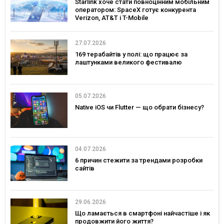
Starlink хоче стати повноцінним мобільним
оператором: SpaceX готує конкурента
Verizon, AT&T і T-Mobile
27.07.2026
169 терабайтів у полі: що працює за
лаштунками великого фестивалю
05.07.2026
Native iOS чи Flutter — що обрати бізнесу?
04.07.2026
6 причин стежити за трендами розробки
сайтів
29.06.2026
Що ламається в смартфоні найчастіше і як
продовжити його життя?