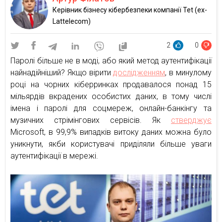
Керівник бізнесу кібербезпеки компанії Tet (ex-
Lattelecom)
2
0
Паролі більше не в моді, або який метод аутентифікації
найнадійніший? Якщо вірити
дослідженням
, в минулому
році на чорних кіберринках продавалося понад 15
мільярдів вкрадених особистих даних, в тому числі
імена і паролі для соцмереж, онлайн-банкінгу та
музичних стрімінгових сервісів. Як
стверджує
Microsoft, в 99,9% випадків витоку даних можна було
уникнути, якби користувачі приділяли більше уваги
аутентифікації в мережі.