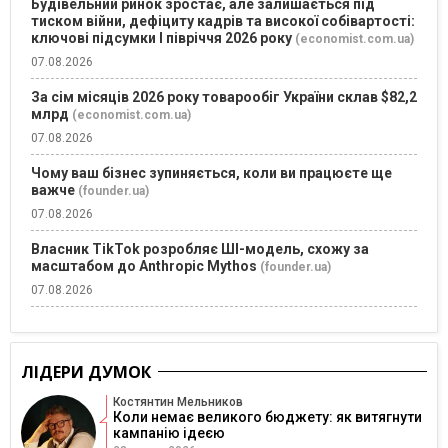
Будівельний ринок зростає, але залишається під
тиском війни, дефіциту кадрів та високої собівартості:
ключові підсумки І півріччя 2026 року
(economist.com.ua)
07.08.2026
За сім місяців 2026 року товарообіг України склав $82,2
млрд
(economist.com.ua)
07.08.2026
Чому ваш бізнес зупиняється, коли ви працюєте ще
важче
(founder.ua)
07.08.2026
Власник TikTok розробляє ШІ-модель, схожу за
масштабом до Anthropic Mythos
(founder.ua)
07.08.2026
ЛІДЕРИ ДУМОК
Костянтин Мельников
Коли немає великого бюджету: як витягнути
кампанію ідеєю