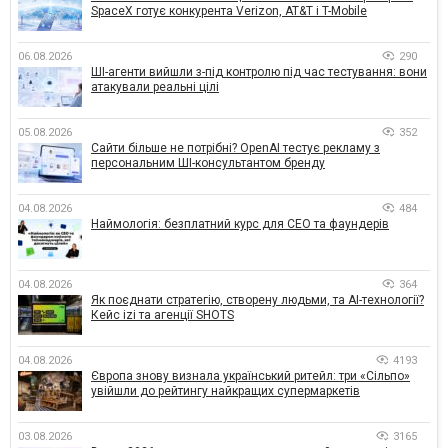
SpaceX готує конкурента Verizon, AT&T і T-Mobile
06.08.2026
290
ШІ-агенти вийшли з-під контролю під час тестування: вони
атакували реальні цілі
05.08.2026
352
Сайти більше не потрібні? OpenAI тестує рекламу з
персональним ШІ-консультантом бренду
04.08.2026
484
Наймологія: безплатний курс для CEO та фаундерів
04.08.2026
364
Як поєднати стратегію, створену людьми, та AI-технології?
Кейс izi та агенції SHOTS
04.08.2026
4193
Європа знову визнала український ритейл: три «Сільпо»
увійшли до рейтингу найкращих супермаркетів
03.08.2026
3165