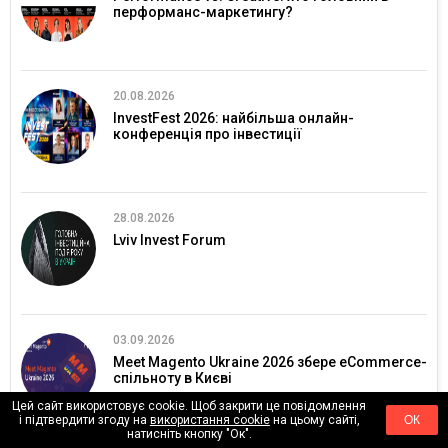
перформанс-маркетингу?
20.08.2026
InvestFest 2026: найбільша онлайн-
конференція про інвестиції
28.08.2026
Lviv Invest Forum
03.09.2026
Meet Magento Ukraine 2026 збере eCommerce-
спільноту в Києві
Цей сайт використовує cookie. Щоб закрити це повідомлення
і підтвердити згоду на
використання cookie
на цьому сайті,
ОК
натисніть кнопку "Ок".