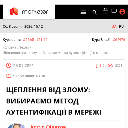
Сб, 8 серпня 2026, 15:12
UA
RU
Курс валют:
$44,65 , €51,60
Курс Біткоїн:
$64976
Головна
Техно
Щеплення від злому: вибираємо метод аутентифікації в мережі
28.07.2021
0
2254
Час читання: 4.4 хв.
ЩЕПЛЕННЯ ВІД ЗЛОМУ:
ВИБИРАЄМО МЕТОД
АУТЕНТИФІКАЦІЇ В МЕРЕЖІ
Артур Філатов