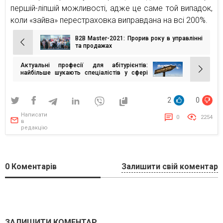
першій-ліпшій можливості, адже це саме той випадок,
коли «зайва» перестраховка виправдана на всі 200%.
B2B Master-2021: Прорив року в управлінні
Навігація
та продажах
записів
Актуальні професії для абітурієнтів:
найбільше шукають спеціалістів у сфері
торгівлі, логістики та будівництва
2
0
Написати
0
2254
в
редакцію
0
Коментарів
Залишити свій коментар
ЗАЛИШИТИ КОМЕНТАР