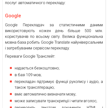
послуг автоматичного перекладу:
Google
Google Перекладач за статистичними даними
використовують кожен день більше 500 млн.
користувачів по всьому світу. Велика функціональна
мовна база робить Google Translate найуніверсальним
і затребуваним сервісом перекладу.
Переваги Google Транслейт:
надається безкоштовно;
в базі 109 мов;
перекладач підтримує функції рукопису і аудіо, а
також транслітерацію;
вміє автоматично визначати мову;
може записувати транскрипції і читати вголос;
переводить текстові документи, HTML і