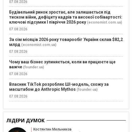
07.08.2026
Будівельний ринок зростає, але залишається під
тиском війни, дефіциту кадрів та високої собівартості:
ключові підсумки І півріччя 2026 року
(economist.com.ua)
07.08.2026
За сім місяців 2026 року товарообіг України склав $82,2
млрд
(economist.com.ua)
07.08.2026
Чому ваш бізнес зупиняється, коли ви працюєте ще
важче
(founder.ua)
07.08.2026
Власник TikTok розробляє ШІ-модель, схожу за
масштабом до Anthropic Mythos
(founder.ua)
07.08.2026
ЛІДЕРИ ДУМОК
Костянтин Мельников