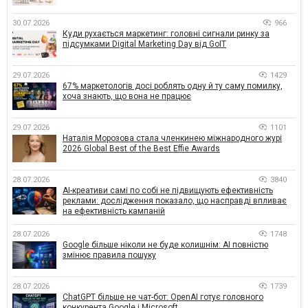
30.07.2026
966
Куди рухається маркетинг: головні сигнали ринку за
підсумками Digital Marketing Day від GoIT
29.07.2026
1429
67% маркетологів досі роблять одну й ту саму помилку,
хоча знають, що вона не працює
29.07.2026
1101
Наталія Морозова стала членкинею міжнародного журі
2026 Global Best of the Best Effie Awards
28.07.2026
3840
AI-креативи самі по собі не підвищують ефективність
реклами: дослідження показало, що насправді впливає
на ефективність кампаній
28.07.2026
1748
Google більше ніколи не буде колишнім: AI повністю
змінює правила пошуку
28.07.2026
1739
ChatGPT більше не чат-бот: OpenAI готує головного
конкурента Google і Microsoft