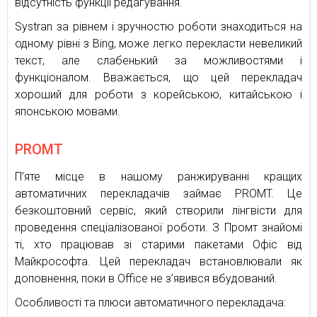
відсутність функції редагування.
Systran за рівнем і зручностю роботи знаходиться на
одному рівні з Bing, може легко перекласти невеликий
текст, але слабенький за можливостями і
функціоналом. Вважається, що цей перекладач
хороший для роботи з корейською, китайською і
японською мовами.
PROMT
П’яте місце в нашому ранжируванні кращих
автоматичних перекладачів займає PROMT. Це
безкоштовний сервіс, який створили лінгвісти для
проведення спеціалізованої роботи. З Промт знайомі
ті, хто працював зі старими пакетами Офіс від
Майкрософта. Цей перекладач встановлювали як
доповнення, поки в Office не з’явився вбудований.
Особливості та плюси автоматичного перекладача: