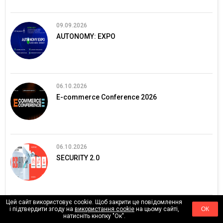
09.09.2026
AUTONOMY: EXPO
06.10.2026
E-commerce Conference 2026
06.10.2026
SECURITY 2.0
Цей сайт використовує cookie. Щоб закрити це повідомлення
13.10.2026
і підтвердити згоду на
використання cookie
на цьому сайті,
ОК
натисніть кнопку "Ок".
ЄвроБудЕкспо 2026