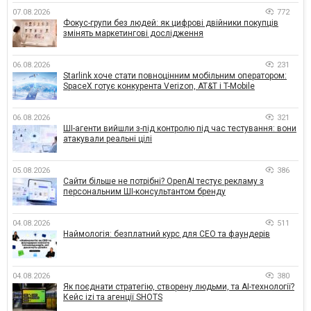
07.08.2026
772
Фокус-групи без людей: як цифрові двійники покупців
змінять маркетингові дослідження
06.08.2026
231
Starlink хоче стати повноцінним мобільним оператором:
SpaceX готує конкурента Verizon, AT&T і T-Mobile
06.08.2026
321
ШІ-агенти вийшли з-під контролю під час тестування: вони
атакували реальні цілі
05.08.2026
386
Сайти більше не потрібні? OpenAI тестує рекламу з
персональним ШІ-консультантом бренду
04.08.2026
511
Наймологія: безплатний курс для CEO та фаундерів
04.08.2026
380
Як поєднати стратегію, створену людьми, та AI-технології?
Кейс izi та агенції SHOTS