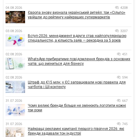
04.08.2026
4208
Європа знову визнала український ритейл: три «Сільпо»
увійшли до рейтингу найкращих супермаркетів
03.08.2026
3207
Вступ-2026: менеджмент вдруге став найпопулярнішою
спеціальністю, а кількість заяв — рекордна за 5 років
02.08.2026
451
WhatsApp прибиратиме повідомлення брендів з основних
чатів: що зміниться для бізнесу
02.08.2026
594
Штраф до €15 млн: у ЄС запрацювали нові правила для
чатботів і ШІ-контенту
31.07.2026
667
Чому великі бренди більше не змінюють логотипи кожні
три роки
31.07.2026
745
Найкращі рекламні кампанії першого півріччя 2026: які
бренди задавали тон індустрії