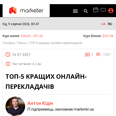
Нд, 9 серпня 2026, 00:47
UA
RU
Курс валют:
$44,65 , €51,60
Курс Біткоїн:
$65108
Головна
Техно
ТОП-5 кращих онлайн-перекладачів
16.01.2021
0
12237
Час читання: 4.2 хв.
ТОП-5 КРАЩИХ ОНЛАЙН-
ПЕРЕКЛАДАЧІВ
Антон Юдін
IT-підприємець, засновник marketer.ua