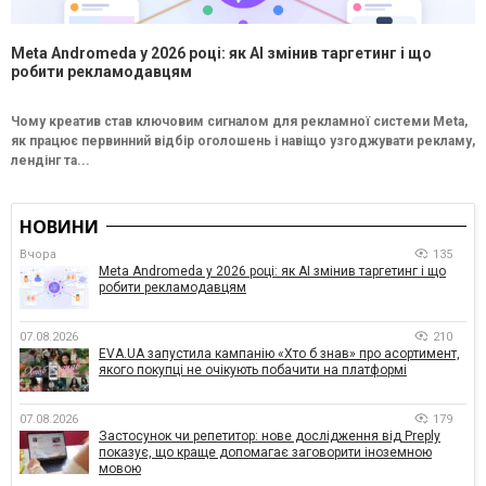
Meta Andromeda у 2026 році: як AI змінив таргетинг і що
робити рекламодавцям
Чому креатив став ключовим сигналом для рекламної системи Meta,
як працює первинний відбір оголошень і навіщо узгоджувати рекламу,
лендінг та...
НОВИНИ
Вчора
135
Meta Andromeda у 2026 році: як AI змінив таргетинг і що
робити рекламодавцям
07.08.2026
210
EVA.UA запустила кампанію «Хто б знав» про асортимент,
якого покупці не очікують побачити на платформі
07.08.2026
179
Застосунок чи репетитор: нове дослідження від Preply
показує, що краще допомагає заговорити іноземною
мовою