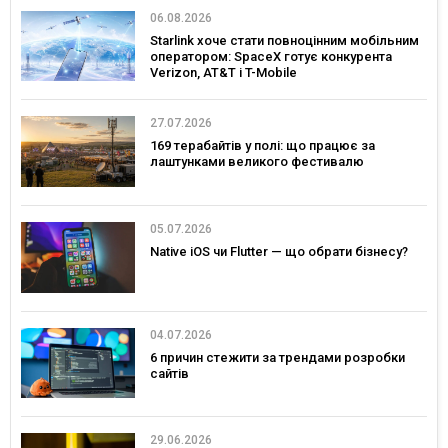
06.08.2026
Starlink хоче стати повноцінним мобільним
оператором: SpaceX готує конкурента
Verizon, AT&T і T-Mobile
27.07.2026
169 терабайтів у полі: що працює за
лаштунками великого фестивалю
05.07.2026
Native iOS чи Flutter — що обрати бізнесу?
04.07.2026
6 причин стежити за трендами розробки
сайтів
29.06.2026