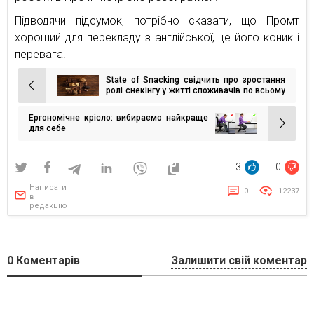
Підводячи підсумок, потрібно сказати, що Промт
хороший для перекладу з англійської, це його коник і
перевага.
State of Snacking свідчить про зростання
Навігація
ролі снекінгу у житті споживачів по всьому
світі
записів
Ергономічне крісло: вибираємо найкраще
для себе
3
0
Написати
0
12237
в
редакцію
0
Коментарів
Залишити свій коментар