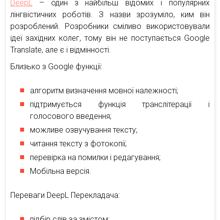
DeepL
– один з найбільш відомих і популярних
лінгвістичних роботів. З назви зрозуміло, ким він
розроблений. Розробники сміливо використовували
ідеї західних колег, тому він не поступається Google
Translate, але є і відмінності.
Близько з Google функції:
алгоритм визначення мовної належності;
підтримується функція транслітерації і
голосового введення;
можливе озвучування тексту;
читання тексту з фотокопії;
перевірка на помилки і редагування;
Мобільна версія.
Переваги DeepL Перекладача:
підбір слів за змістом;