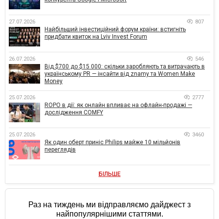
27.07.2026
807
Найбільший інвестиційний форум країни: встигніть
придбати квиток на Lviv Invest Forum
26.07.2026
546
Від $700 до $15 000: скільки заробляють та витрачають в
українському PR — інсайти від znamy та Women Make
Money
25.07.2026
2777
ROPO в дії: як онлайн впливає на офлайн-продажі —
дослідження COMFY
25.07.2026
3460
Як один оберт приніс Philips майже 10 мільйонів
переглядів
БІЛЬШЕ
Раз на тиждень ми відправляємо дайджест з
найпопулярнішими статтями.