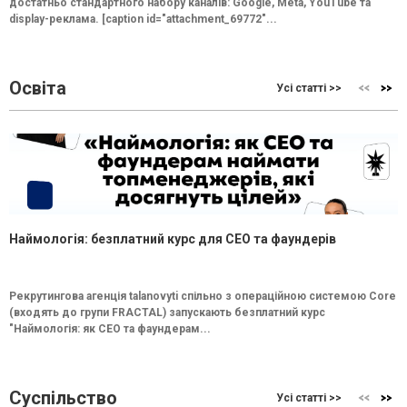
достатньо стандартного набору каналів: Google, Meta, YouTube та
display-реклама. [caption id="attachment_69772"...
Освіта
Усі статті >>
Наймологія: безплатний курс для CEO та фаундерів
Рекрутингова агенція talanovyti спільно з операційною системою Core
(входять до групи FRACTAL) запускають безплатний курс
"Наймологія: як СEO та фаундерам...
Суспільство
Усі статті >>