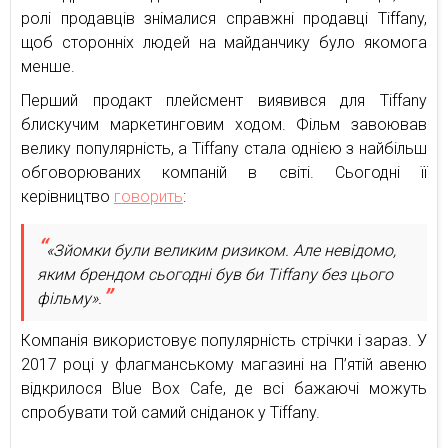
ролі продавців знімалися справжні продавці Tiffany,
щоб сторонніх людей на майданчику було якомога
менше.
Перший продакт плейсмент виявився для Tiffany
блискучим маркетинговим ходом. Фільм завоював
велику популярність, а Tiffany стала однією з найбільш
обговорюваних компаній в світі. Сьогодні її
керівництво
говорить
:
«Зйомки були великим ризиком. Але невідомо,
яким брендом сьогодні був би Tiffany без цього
фільму».
Компанія використовує популярність стрічки і зараз. У
2017 році у флагманському магазині на П’ятій авеню
відкрилося Blue Box Cafe, де всі бажаючі можуть
спробувати той самий сніданок у Tiffany.