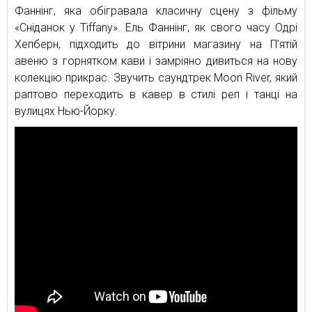
Фаннінг, яка обігравала класичну сцену з фільму
«Сніданок у Tiffany». Ель Фаннінг, як свого часу Одрі
Хепберн, підходить до вітрини магазину на П’ятій
авеню з горнятком кави і замріяно дивиться на нову
колекцію прикрас. Звучить саундтрек Moon River, який
раптово переходить в кавер в стилі реп і танці на
вулицях Нью-Йорку.