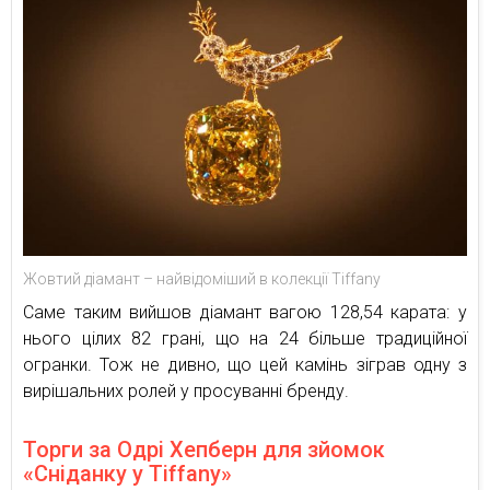
Жовтий діамант – найвідоміший в колекції Tiffany
Саме таким вийшов діамант вагою 128,54 карата: у
нього цілих 82 грані, що на 24 більше традиційної
огранки. Тож не дивно, що цей камінь зіграв одну з
вирішальних ролей у просуванні бренду.
Торги за Одрі Хепберн для зйомок
«Сніданку у Tiffany»