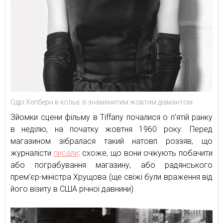
Одрі Хепберн в кольє зі знаменитим жовтим діамантом
Зйомки сцени фільму в Tiffany почалися о п’ятій ранку
в неділю, на початку жовтня 1960 року. Перед
магазином зібралася такий натовп роззяв, що
журналісти
писали
: схоже, що вони очікують побачити
або пограбування магазину, або радянського
прем’єр-міністра Хрущова (ще свіжі були враження від
його візиту в США річної давнини).