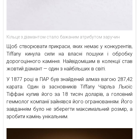
Кільце з діамантом стало бажаним атрибутом заручин
Щоб створювати прикраси, яких немає у конкурентів,
Tiffany кинула сили на власні пошуки і обробку
дорогоцінного каміння. Найвідомішим в колекції став
жовтий діамант — один з найбільших в світі.
У 1877 році в ПАР був знайдений алмаз вагою 287,42
карата. Один із засновників Tiffany Чарльз Льюїс
Тіффані купив його за 18 тисяч доларів, а головний
геммолог компанії зайнявся його огранюванням. Його
завданням було не зберегти максимальний розмір, а
зробити камінь унікальним.