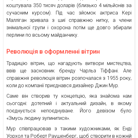
коштувала 350 тисяч доларів (близько 4 мільйонів за
сучасним курсом). Під час зйомок актриса Кері
Малліган зривала з шиї справжню нитку, а члени
знімальної групи і охорона потім ще довго збирали
перлини по всьому майданчику.
Революція в оформленні вітрин
Традицію вітрин, що нагадують витвори мистецтва,
ввів ще засновник бренду Чарльз Тіффані. Але
справжня революція вітрин розпочалася з 1955 року,
коли до компанії приєднався дизайнер Джин Мур.
Саме він створив ту концепцію, яка знайома нам
сьогодні: дотепний і актуальний дизайн, в якому
поєднується непоєднуване. Його девізом було
«Змусь людину зупинитися».
Мур співпрацював з такими художниками, як Енді
Уорхол та Роберт Раушенберг, щоб створити в кожній