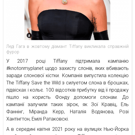
Леді Гага в жовтому діамант Tiffany викликала справжній
фурор
У 2017 році Tiffany підтримала кампанію
#knotonmyplanet щодо захисту слонів, яких вбивають
заради слонової кістки. Компанія випустила колекцію
The Tiffany Save the Wild з силуетом слона в брошках,
підвісках і кольє. 100 відсотків прибутку від її продажу
пішло на користь Фонду допомоги слонам. До
кампанії залучили таких зірок, як Зої Кравіц, Ель
Фаннінг, Міранда Керр, Наталія Водянова, Розі
Хантінгтон, Емілі Ратаковскі.
А в середині квітня 2021 року на вулицях Нью-Йорка