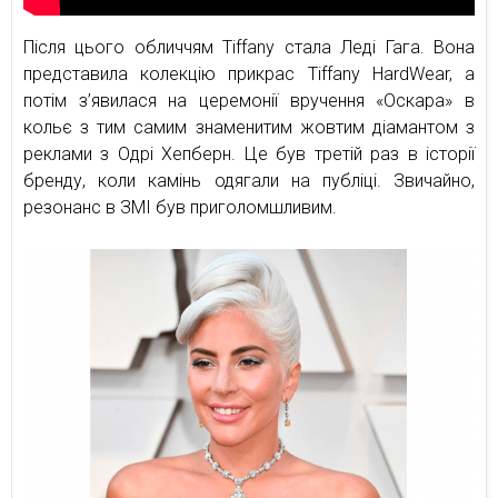
Після цього обличчям Tiffany стала Леді Гага. Вона
представила колекцію прикрас Tiffany HardWear, а
потім з’явилася на церемонії вручення «Оскара» в
кольє з тим самим знаменитим жовтим діамантом з
реклами з Одрі Хепберн. Це був третій раз в історії
бренду, коли камінь одягали на публіці. Звичайно,
резонанс в ЗМІ був приголомшливим.