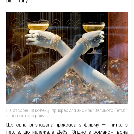
від Tiffany.
На створення колекції прикрас для зйомок “Великого Гетсбі”
пішло півтора року
Ще одна впізнавана прикраса з фільму — нитка з
перлів, що належала Дейзі. Згідно з романом, вона