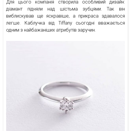
Для цього компанія створила особливий дизайн:
діамант підняли над шістьма зубцями. Так він
виблискував ще яскравіше, а прикраса здавалося
легше. Каблучка від Tiffany сьогодні вважається
одним з найбажаніших атрибутів заручин.