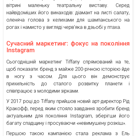
вітрині маленьку театральну виставу. Серед
найвідоміших його винаходів: діамант на листі салату,
оленяча голова з келихами для шампанського на
рогах і намисто у вигляді черв’яка в дзьобі у птаха.
Сучасний маркетинг: фокус на покоління
Instagram
Сьогоднішній маркетинг Tiffany спрямований на те,
щоб показати: бренд з майже 200-річною історією йде
в ногу з часом. Для цього він демонструє
прихильність до сталого розвитку планети і
співпрацює з молодими зірками.
У 2017 році до Tiffany прийшов новий арт-директор Рід
Кракофф, перед яким стояло завдання зробити бренд
актуальним для покоління Instagram, зберігши його
багату спадщину і просуваючи «невимушену розкіш».
Першою такою кампанією стала реклама з Ель