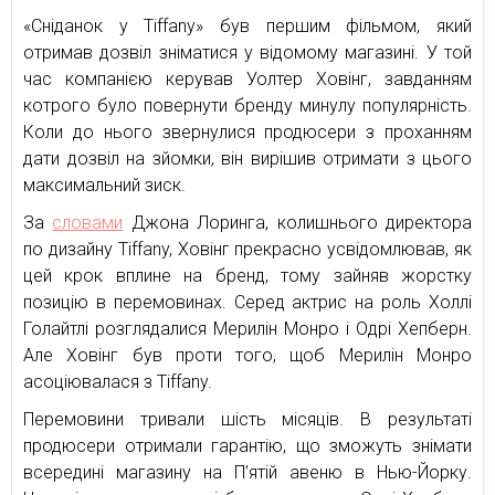
«Сніданок у Tiffany» був першим фільмом, який
отримав дозвіл зніматися у відомому магазині. У той
час компанією керував Уолтер Ховінг, завданням
котрого було повернути бренду минулу популярність.
Коли до нього звернулися продюсери з проханням
дати дозвіл на зйомки, він вирішив отримати з цього
максимальний зиск.
За
словами
Джона Лоринга, колишнього директора
по дизайну Tiffany, Ховінг прекрасно усвідомлював, як
цей крок вплине на бренд, тому зайняв жорстку
позицію в перемовинах. Серед актрис на роль Холлі
Голайтлі розглядалися Мерилін Монро і Одрі Хепберн.
Але Ховінг був проти того, щоб Мерилін Монро
асоціювалася з Tiffany.
Перемовини тривали шість місяців. В результаті
продюсери отримали гарантію, що зможуть знімати
всередині магазину на П’ятій авеню в Нью-Йорку.