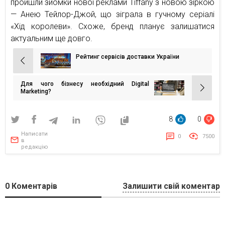
пройшли зйомки нової реклами Tiffany з новою зіркою
— Анею Тейлор-Джой, що зіграла в гучному серіалі
«Хід королеви». Схоже, бренд планує залишатися
актуальним ще довго.
Рейтинг сервісів доставки України
Навігація
записів
Для чого бізнесу необхідний Digital
Marketing?
8
0
Написати
0
7500
в
редакцію
0
Коментарів
Залишити свій коментар