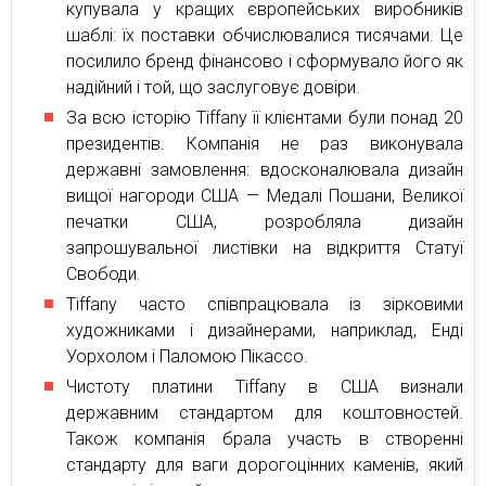
купувала у кращих європейських виробників
шаблі: їх поставки обчислювалися тисячами. Це
посилило бренд фінансово і сформувало його як
надійний і той, що заслуговує довіри.
За всю історію Tiffany її клієнтами були понад 20
президентів. Компанія не раз виконувала
державні замовлення: вдосконалювала дизайн
вищої нагороди США — Медалі Пошани, Великої
печатки США, розробляла дизайн
запрошувальної листівки на відкриття Статуї
Свободи.
Tiffany часто співпрацювала із зірковими
художниками і дизайнерами, наприклад, Енді
Уорхолом і Паломою Пікассо.
Чистоту платини Tiffany в США визнали
державним стандартом для коштовностей.
Також компанія брала участь в створенні
стандарту для ваги дорогоцінних каменів, який