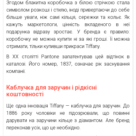
Згодом блакитна коробочка з білою стрічкою стала
символом розкоші і стилю, іноді привертаючи до себе
більше уваги, ніж самі кільця, сережки та кольє. Як
кажуть маркетологи, цінність вкладеного в неї
подарунка відразу зростає. У бренда є правило:
коробочку не можна купити ні за які гроші. Її можна
отримати, тільки купивши прикраси Tiffany.
В XX столітті Pantone запатентував цей відтінок в
каталозі. Його номер, 1837, означає рік заснування
компанії.
Каблучка для заручин і рідкісні
коштовності
Ще одна інновація Tiffany — каблучка для заручин. До
1886 року чоловіки не підозрювали, що повинні
дарувати на заручини кільце з діамантом. Але бренд
переконав усіх, що це необхідно.