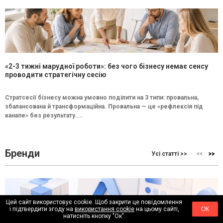
«2-3 тижні марудної роботи»: без чого бізнесу немає сенсу
проводити стратегічну сесію
Стратсесії бізнесу можна умовно поділити на 3 типи: провальна,
збалансована й трансформаційна. Провальна — це «рефлексія під
канапе» без результату....
Бренди
Усі статті >>
Цей сайт використовує cookie. Щоб закрити це повідомлення
і підтвердити згоду на
використання cookie
на цьому сайті,
ОК
натисніть кнопку "Ок".