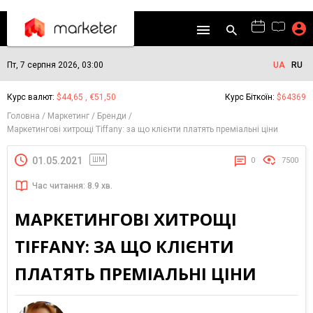
Пт, 7 серпня 2026, 03:00
UA
RU
Курс валют:
$44,65 , €51,50
Курс Біткоїн:
$64369
Головна
Маркетинг
Бренди
Маркетингові хитрощі Tiffany: за що клієнти платять преміальні ціни
01.05.2021
ШМ
0
7500
Час читання: 8.9 хв.
МАРКЕТИНГОВІ ХИТРОЩІ
TIFFANY: ЗА ЩО КЛІЄНТИ
ПЛАТЯТЬ ПРЕМІАЛЬНІ ЦІНИ