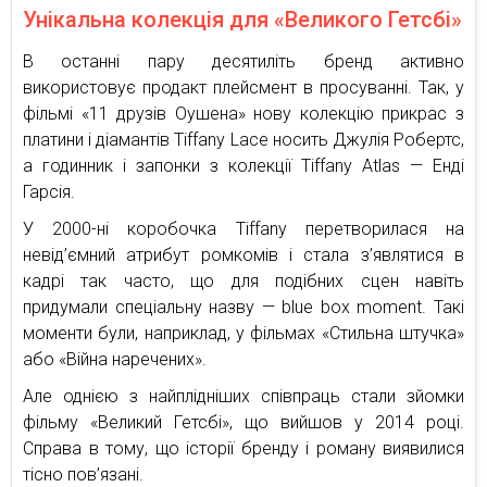
Унікальна колекція для «Великого Гетсбі»
В останні пару десятиліть бренд активно
використовує продакт плейсмент в просуванні. Так, у
фільмі «11 друзів Оушена» нову колекцію прикрас з
платини і діамантів Tiffany Lace носить Джулія Робертс,
а годинник і запонки з колекції Tiffany Atlas — Енді
Гарсія.
У 2000-ні коробочка Tiffany перетворилася на
невід’ємний атрибут ромкомів і стала з’являтися в
кадрі так часто, що для подібних сцен навіть
придумали спеціальну назву — blue box moment. Такі
моменти були, наприклад, у фільмах «Стильна штучка»
або «Війна наречених».
Але однією з найплідніших співпраць стали зйомки
фільму «Великий Гетсбі», що вийшов у 2014 році.
Справа в тому, що історії бренду і роману виявилися
тісно пов’язані.