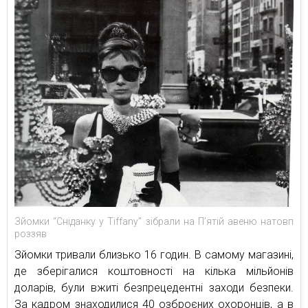
Зйомки “Сніданку у Tiffany” зібрали на П’ятій авеню натовп
роззяв
Зйомки тривали близько 16 годин. В самому магазині,
де зберігалися коштовності на кілька мільйонів
доларів, були вжиті безпрецедентні заходи безпеки.
За кадром знаходилися 40 озброєних охоронців, а в