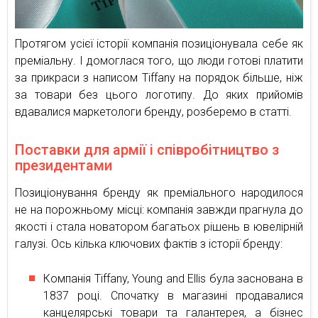
Протягом усієї історії компанія позиціонувала себе як
преміальну. І домоглася того, що люди готові платити
за прикраси з написом Tiffany на порядок більше, ніж
за товари без цього логотипу. До яких прийомів
вдавалися маркетологи бренду, розберемо в статті.
Поставки для армії і співробітництво з
президентами
Позиціонування бренду як преміального народилося
не на порожньому місці: компанія завжди прагнула до
якості і стала новатором багатьох рішень в ювелірній
галузі. Ось кілька ключових фактів з історії бренду:
Компанія Tiffany, Young and Ellis була заснована в
1837 році. Спочатку в магазині продавалися
канцелярські товари та галантерея, а бізнес