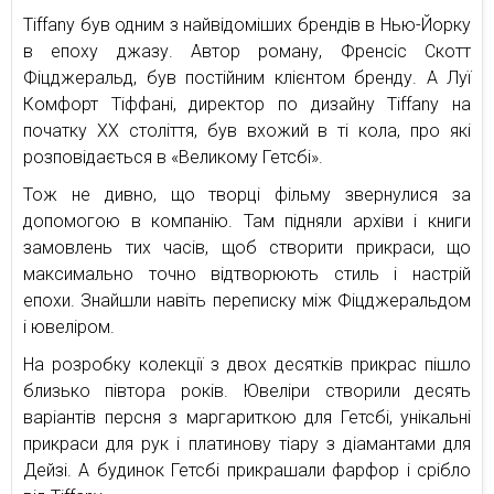
Tiffany був одним з найвідоміших брендів в Нью-Йорку
в епоху джазу. Автор роману, Френсіс Скотт
Фіцджеральд, був постійним клієнтом бренду. А Луї
Комфорт Тіффані, директор по дизайну Tiffany на
початку XX століття, був вхожий в ті кола, про які
розповідається в «Великому Гетсбі».
Тож не дивно, що творці фільму звернулися за
допомогою в компанію. Там підняли архіви і книги
замовлень тих часів, щоб створити прикраси, що
максимально точно відтворюють стиль і настрій
епохи. Знайшли навіть переписку між Фіцджеральдом
і ювеліром.
На розробку колекції з двох десятків прикрас пішло
близько півтора років. Ювеліри створили десять
варіантів персня з маргариткою для Гетсбі, унікальні
прикраси для рук і платинову тіару з діамантами для
Дейзі. А будинок Гетсбі прикрашали фарфор і срібло