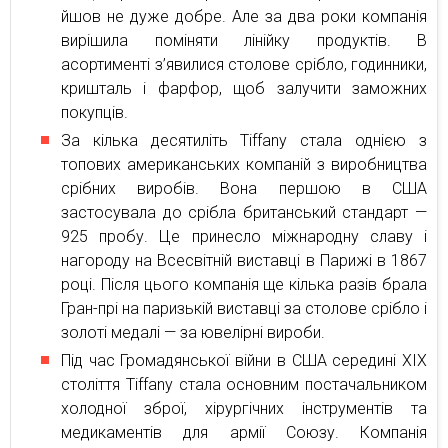
йшов не дуже добре. Але за два роки компанія
вирішила поміняти лінійку продуктів. В
асортименті з’явилися столове срібло, годинники,
кришталь і фарфор, щоб залучити заможних
покупців.
За кілька десятиліть Tiffany стала однією з
топових американських компаній з виробництва
срібних виробів. Вона першою в США
застосувала до срібла британський стандарт —
925 пробу. Це принесло міжнародну славу і
нагороду на Всесвітній виставці в Парижі в 1867
році. Після цього компанія ще кілька разів брала
Гран-прі на паризькій виставці за столове срібло і
золоті медалі — за ювелірні вироби.
Під час Громадянської війни в США середині XIX
століття Tiffany стала основним постачальником
холодної зброї, хірургічних інструментів та
медикаментів для армії Союзу. Компанія