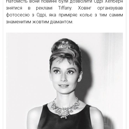
Натомість вони повинні були дозволити Одрі Хепберн
знятися в рекламі Tiffany. Ховінг організував
фотосесію з Одрі, яка приміряє кольє з тим самим
знаменитим жовтим діамантом.