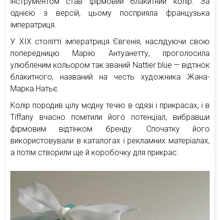
інструментом став фірмовий блакитний колір. За
однією з версій, цьому посприяла французька
імператриця.
У XIX столітті імператриця Євгенія, наслідуючи свою
попередницю Марію Антуанетту, проголосила
улюбленим кольором так званий Nattier blue — відтінок
блакитного, названий на честь художника Жана-
Марка Натьє.
Колір породив цілу модну течію в одязі і прикрасах, і в
Tiffany вчасно помітили його потенціал, вибравши
фірмовим відтінком бренду. Спочатку його
використовували в каталогах і рекламних матеріалах,
а потім створили ще й коробочку для прикрас.