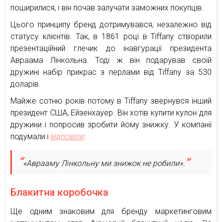
поширилися, і він почав залучати заможних покупців.
Цього принципу бренд дотримувався, незалежно від
статусу клієнтів. Так, в 1861 році в Tiffany створили
презентаційний глечик до інавгурації президента
Авраама Лінкольна. Тоді ж він подарував своїй
дружині набір прикрас з перлами від Tiffany за 530
доларів.
Майже сотню років потому в Tiffany звернувся інший
президент США, Ейзенхауер. Він хотів купити кулон для
дружини і попросив зробити йому знижку. У компанії
подумали і
відповіли
:
«Аврааму Лінкольну ми знижок не робили».
Блакитна коробочка
Ще одним знаковим для бренду маркетинговим