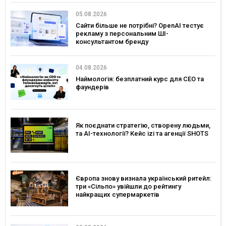
05.08.2026
Сайти більше не потрібні? OpenAI тестує
рекламу з персональним ШІ-
консультантом бренду
04.08.2026
Наймологія: безплатний курс для CEO та
фаундерів
Як поєднати стратегію, створену людьми,
та AI-технології? Кейс izi та агенції SHOTS
Європа знову визнала український ритейл:
три «Сільпо» увійшли до рейтингу
найкращих супермаркетів