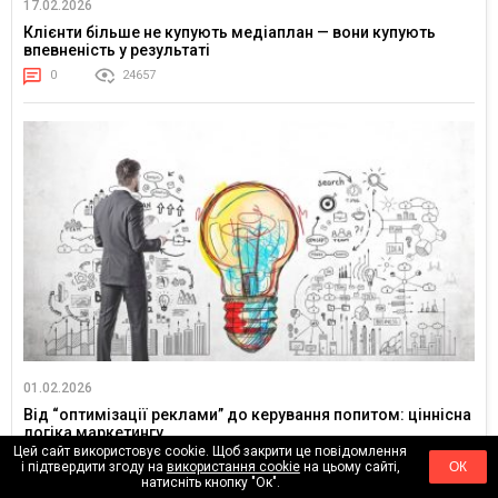
17.02.2026
Клієнти більше не купують медіаплан — вони купують
впевненість у результаті
0
24657
01.02.2026
Від “оптимізації реклами” до керування попитом: ціннісна
логіка маркетингу
Цей сайт використовує cookie. Щоб закрити це повідомлення
0
4622
і підтвердити згоду на
використання cookie
на цьому сайті,
ОК
натисніть кнопку "Ок".