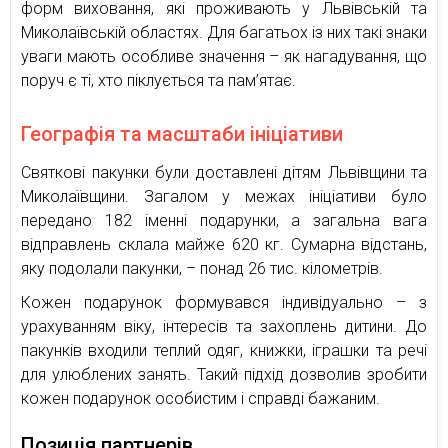
форм виховання, які проживають у Львівській та
Миколаївській областях. Для багатьох із них такі знаки
уваги мають особливе значення – як нагадування, що
поруч є ті, хто піклується та пам’ятає.
Географія та масштаби ініціативи
Святкові пакунки були доставлені дітям Львівщини та
Миколаївщини. Загалом у межах ініціативи було
передано 182 іменні подарунки, а загальна вага
відправлень склала майже 620 кг. Сумарна відстань,
яку подолали пакунки, – понад 26 тис. кілометрів.
Кожен подарунок формувався індивідуально – з
урахуванням віку, інтересів та захоплень дитини. До
пакунків входили теплий одяг, книжки, іграшки та речі
для улюблених занять. Такий підхід дозволив зробити
кожен подарунок особистим і справді бажаним.
Позиція партнерів