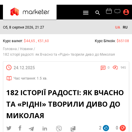
Сб, 8 серпня 2026, 21:27
UA
RU
Курс валют:
$44,65 , €51,60
Курс Біткоїн:
$65108
Головна
Новини
182 історії радості: як Вчасно та «Рідні» творили диво до Миколая
24.12.2025
0
945
Час читання: 1.5 хв.
182 ІСТОРІЇ РАДОСТІ: ЯК ВЧАСНО
ТА «РІДНІ» ТВОРИЛИ ДИВО ДО
МИКОЛАЯ
2
0