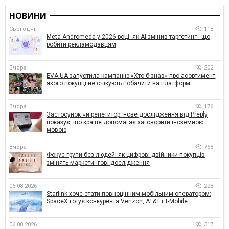
НОВИНИ
Сьогодні
118
Meta Andromeda у 2026 році: як AI змінив таргетинг і що
робити рекламодавцям
Вчора
202
EVA.UA запустила кампанію «Хто б знав» про асортимент,
якого покупці не очікують побачити на платформі
Вчора
176
Застосунок чи репетитор: нове дослідження від Preply
показує, що краще допомагає заговорити іноземною
мовою
Вчора
758
Фокус-групи без людей: як цифрові двійники покупців
змінять маркетингові дослідження
06.08.2026
228
Starlink хоче стати повноцінним мобільним оператором:
SpaceX готує конкурента Verizon, AT&T і T-Mobile
06.08.2026
317