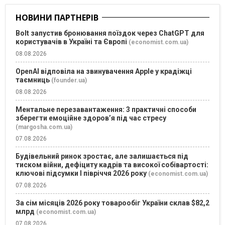
НОВИНИ ПАРТНЕРІВ
Bolt запустив бронювання поїздок через ChatGPT для
користувачів в Україні та Європі
(economist.com.ua)
08.08.2026
OpenAI відповіла на звинувачення Apple у крадіжці
таємниць
(founder.ua)
08.08.2026
Ментальне перезавантаження: 3 практичні способи
зберегти емоційне здоров’я під час стресу
(margosha.com.ua)
07.08.2026
Будівельний ринок зростає, але залишається під
тиском війни, дефіциту кадрів та високої собівартості:
ключові підсумки І півріччя 2026 року
(economist.com.ua)
07.08.2026
За сім місяців 2026 року товарообіг України склав $82,2
млрд
(economist.com.ua)
07.08.2026