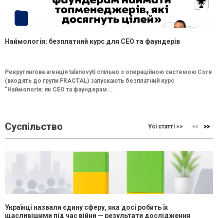
Наймологія: безплатний курс для CEO та фаундерів
Рекрутингова агенція talanovyti спільно з операційною системою Core
(входять до групи FRACTAL) запускають безплатний курс
"Наймологія: як СEO та фаундерам...
Суспільство
Усі статті >>
Українці назвали єдину сферу, яка досі робить їх
щасливішими під час війни — результати дослідження