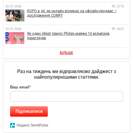
25.07.2026
2776
ROPO в дії: як онлайн впливає на офлайн-продажі —
дослідження COMFY
25.07.2026
3457
Як один оберт приніс Philips майже 10 мільйонів
переглядів
БІЛЬШЕ
Раз на тиждень ми відправляємо дайджест з
найпопулярнішими статтями.
Ваш email
*
Підписатися
Надано SendPulse