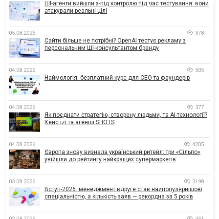
ШІ-агенти вийшли з-під контролю під час тестування: вони
атакували реальні цілі
05.08.2026
378
Сайти більше не потрібні? OpenAI тестує рекламу з
персональним ШІ-консультантом бренду
04.08.2026
505
Наймологія: безплатний курс для CEO та фаундерів
04.08.2026
377
Як поєднати стратегію, створену людьми, та AI-технології?
Кейс izi та агенції SHOTS
04.08.2026
4205
Європа знову визнала український ритейл: три «Сільпо»
увійшли до рейтингу найкращих супермаркетів
03.08.2026
3198
Вступ-2026: менеджмент вдруге став найпопулярнішою
спеціальністю, а кількість заяв — рекордна за 5 років
02.08.2026
451