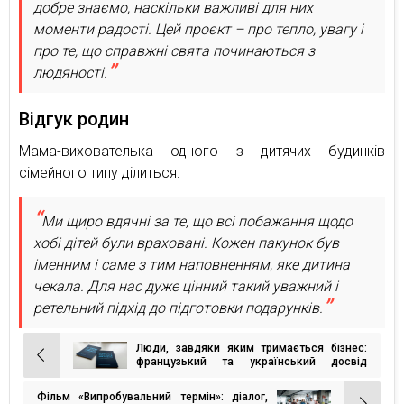
добре знаємо, наскільки важливі для них
моменти радості. Цей проєкт – про тепло, увагу і
про те, що справжні свята починаються з
людяності.
Відгук родин
Мама-вихователька одного з дитячих будинків
сімейного типу ділиться:
Ми щиро вдячні за те, що всі побажання щодо
хобі дітей були враховані. Кожен пакунок був
іменним і саме з тим наповненням, яке дитина
чекала. Для нас дуже цінний такий уважний і
ретельний підхід до підготовки подарунків.
Люди, завдяки яким тримається бізнес:
Навігація
французький та український досвід
роботи під час війни
записів
Фільм «Випробувальний термін»: діалог,