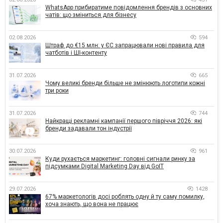
WhatsApp прибиратиме повідомлення брендів з основних
чатів: що зміниться для бізнесу
02.08.2026
594
Штраф до €15 млн: у ЄС запрацювали нові правила для
чатботів і ШІ-контенту
31.07.2026
665
Чому великі бренди більше не змінюють логотипи кожні
три роки
31.07.2026
744
Найкращі рекламні кампанії першого півріччя 2026: які
бренди задавали тон індустрії
30.07.2026
961
Куди рухається маркетинг: головні сигнали ринку за
підсумками Digital Marketing Day від GoIT
29.07.2026
1428
67% маркетологів досі роблять одну й ту саму помилку,
хоча знають, що вона не працює