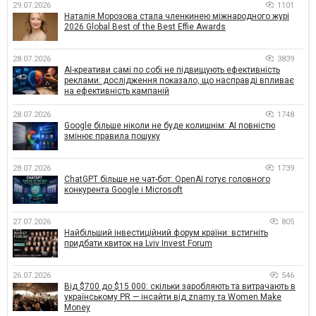
29.07.2026
1101
Наталія Морозова стала членкинею міжнародного журі
2026 Global Best of the Best Effie Awards
28.07.2026
3839
AI-креативи самі по собі не підвищують ефективність
реклами: дослідження показало, що насправді впливає
на ефективність кампаній
28.07.2026
1748
Google більше ніколи не буде колишнім: AI повністю
змінює правила пошуку
28.07.2026
1739
ChatGPT більше не чат-бот: OpenAI готує головного
конкурента Google і Microsoft
27.07.2026
805
Найбільший інвестиційний форум країни: встигніть
придбати квиток на Lviv Invest Forum
26.07.2026
546
Від $700 до $15 000: скільки заробляють та витрачають в
українському PR — інсайти від znamy та Women Make
Money