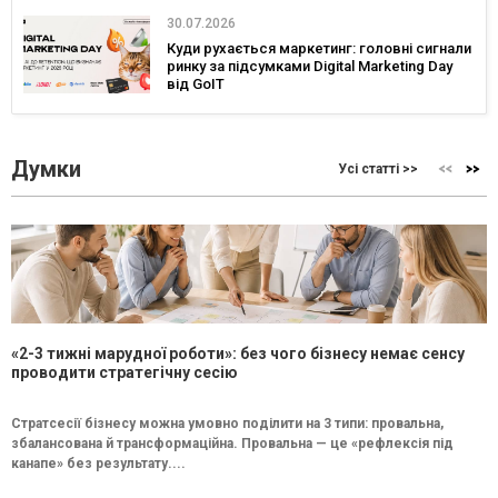
30.07.2026
Куди рухається маркетинг: головні сигнали
ринку за підсумками Digital Marketing Day
від GoIT
Думки
Усі статті >>
«2-3 тижні марудної роботи»: без чого бізнесу немає сенсу
проводити стратегічну сесію
Стратсесії бізнесу можна умовно поділити на 3 типи: провальна,
збалансована й трансформаційна. Провальна — це «рефлексія під
канапе» без результату....