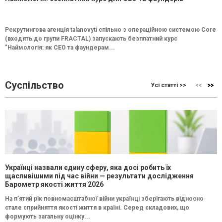
Рекрутингова агенція talanovyti спільно з операційною системою Core
(входять до групи FRACTAL) запускають безплатний курс
"Наймологія: як СEO та фаундерам...
Суспільство
Усі статті >>
Українці назвали єдину сферу, яка досі робить їх
щасливішими під час війни — результати дослідження
Барометр якості життя 2026
На п’ятий рік повномасштабної війни українці зберігають відносно
стале сприйняття якості життя в країні. Серед складових, що
формують загальну оцінку...