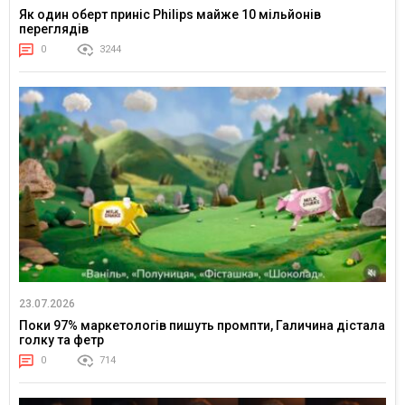
Як один оберт приніс Philips майже 10 мільйонів
переглядів
0
3244
23.07.2026
Поки 97% маркетологів пишуть промпти, Галичина дістала
голку та фетр
0
714