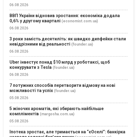
06.08.2026
ВВП України відновив зростання: економіка додала
0,6% у другому кварталі
(economist.com.ua)
06.08.2026
3 роки замість десятиліть: як швидко дипфейки стали
невідрізними від реальності
(founder.ua)
06.08.2026
Uber інвестує понад $10 млрд у роботаксі, щоб
конкурувати з Tesla
(founder.ua)
06.08.2026
7 потужних способів перетворити відмову на нові
можливості та успіх
(founder.ua)
05.08.2026
5 жіночих ароматів, які збирають найбільше
компліментів
(margosha.com.ua)
05.08.2026
Іпотека зростає, але тримається на “єОселі”: банкірка
назвала головні бар’єри ринку