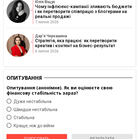
Юлія Віщук
Чому інфлюенс-кампанії зливають бюджети
і як перетворити співпрацю з блогерами на
реальні продажі
7 липня 2026
Дарʼя Черкашина
Стратегія, яка працює: як перетворити
креатив і контент на бізнес-результат
6 липня 2026
ОПИТУВАННЯ
Опитування (анонімне). Як ви оцінюєте свою
фінансову стабільність зараз?
Дуже нестабільна
Швидше нестабільна
Cтабільна
Краще, ніж до війни
ГОЛОСОВАТЬ
РЕЗУЛЬТАТИ