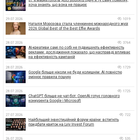
хоча знають, що вона не працює
29.07.2026
1019
Наталія Морозова стала членкинею міжнародного журі
2026 Global Best of the Best Effie Awards
28.07.2026
3764
AI-креативи самі по собі не підвищують ефективність
реклами: дослідження показало, що насправді впливає
на ефективність кампаній
28.07.2026
1729
Google більше ніколи не буде колишнім: AI повністю
змінює правила пошуку
28.07.2026
1725
ChatGPT більше не чат-бот: OpenAI готує головного
конкурента Google і Microsoft
27.07.2026
722
Найбільший інвестиційний форум країни: встигніть
придбати квиток на Lviv Invest Forum
26.07.2026
535