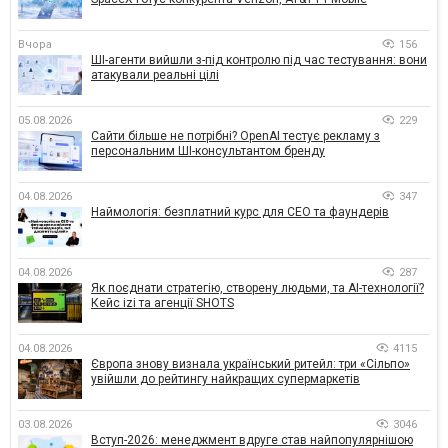
Вчора
156
ШІ-агенти вийшли з-під контролю під час тестування: вони
атакували реальні цілі
05.08.2026
229
Сайти більше не потрібні? OpenAI тестує рекламу з
персональним ШІ-консультантом бренду
04.08.2026
347
Наймологія: безплатний курс для CEO та фаундерів
04.08.2026
287
Як поєднати стратегію, створену людьми, та AI-технології?
Кейс izi та агенції SHOTS
04.08.2026
4115
Європа знову визнала український ритейл: три «Сільпо»
увійшли до рейтингу найкращих супермаркетів
03.08.2026
3046
Вступ-2026: менеджмент вдруге став найпопулярнішою