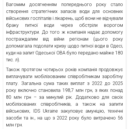
Вагомим досягненням попереднього року стало
створення стратегічних запасів води для основних
військових госпіталів і лікарень, щоб вони не відчували
браку питної води через обстріли ворогом
інфраструктури. До того ж компанія надає допомогу
постраждалим від війни регіонам (цього року
допомагала подолати кризу щодо питної води в Одесі,
куди на запит Одеської ОВА було передано майже 180
тис. л).
Також протягом чотирьох років компанія продовжує
виплачувати мобілізованим співробітникам заробітну
плату. Загальна сума таких виплат з 2022 до 2025
року включно становила 198,7 млн грн, з яких понад
80 млн грн – за минулий рік. Додатково для своїх
мобілізованих співробітників, а також на запити
військових, IDS Ukraine закуповує амуніцію, технічні
засоби та ін., на що з 2022 року було витрачено 56
млн грн.