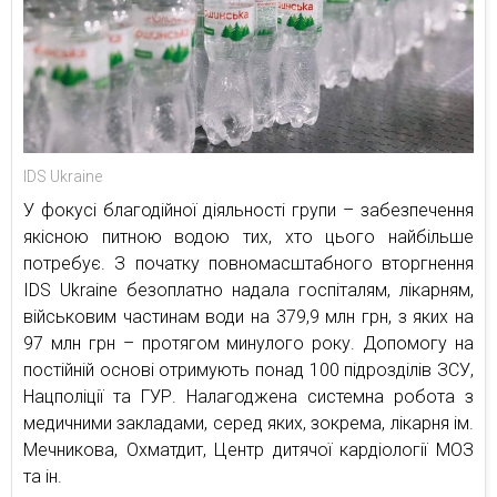
IDS Ukraine
У фокусі благодійної діяльності групи – забезпечення
якісною питною водою тих, хто цього найбільше
потребує. З початку повномасштабного вторгнення
IDS Ukraine безоплатно надала госпіталям, лікарням,
військовим частинам води на 379,9 млн грн, з яких на
97 млн грн – протягом минулого року. Допомогу на
постійній основі отримують понад 100 підрозділів ЗСУ,
Нацполіції та ГУР. Налагоджена системна робота з
медичними закладами, серед яких, зокрема, лікарня ім.
Мечникова, Охматдит, Центр дитячої кардіології МОЗ
та ін.