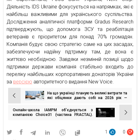
Діяльність IDS Ukraine фокусується на напрямках, які є
найбільш важливими для українського суспільства.
Дослідження аналітичної платформи Gradus Research
підтверджують, що допомога ЗСУ та реабілітація
ветеранів є пріоритетом для понад 70% громадян.
Компанія будує свою стратегію саме на цих засадах,
забезпечуючи надійну підтримку там, де вона є
життєво необхідною. Завдяки незмінній позиції щодо
підтримки держави компанія стабільно входить до
переліку найбільших корпоративних донаторів України
за
версією
авторитетного видання New Voice.
На що українці планують великі витрати та
Навігація
які обіцянки дають собі на 2026 рік —
опитування
записів
Онлайн-школа IAMPM об’єднується з
компанією Choice31 (частина FRACTAL).
Що відомо про угоду?
1
0