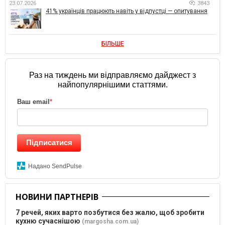
23.07.2026
3843
41% українців працюють навіть у відпустці — опитування
БІЛЬШЕ
Раз на тиждень ми відправляємо дайджест з
найпопулярнішими статтями.
Ваш email
*
Підписатися
Надано SendPulse
НОВИНИ ПАРТНЕРІВ
7 речей, яких варто позбутися без жалю, щоб зробити
кухню сучаснішою
(margosha.com.ua)