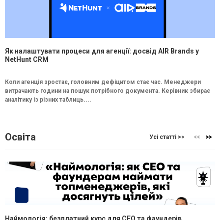
Як налаштувати процеси для агенції: досвід AIR Brands у
NetHunt CRM
Коли агенція зростає, головним дефіцитом стає час. Менеджери
витрачають години на пошук потрібного документа. Керівник збирає
аналітику із різних таблиць....
Освіта
Усі статті >>
Наймологія: безплатний курс для CEO та фаундерів