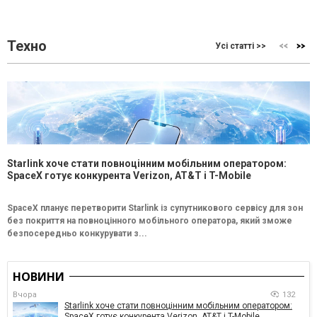
Техно
Усі статті >>
Starlink хоче стати повноцінним мобільним оператором:
SpaceX готує конкурента Verizon, AT&T і T-Mobile
SpaceX планує перетворити Starlink із супутникового сервісу для зон
без покриття на повноцінного мобільного оператора, який зможе
безпосередньо конкурувати з...
НОВИНИ
Вчора
132
Starlink хоче стати повноцінним мобільним оператором:
SpaceX готує конкурента Verizon, AT&T і T-Mobile