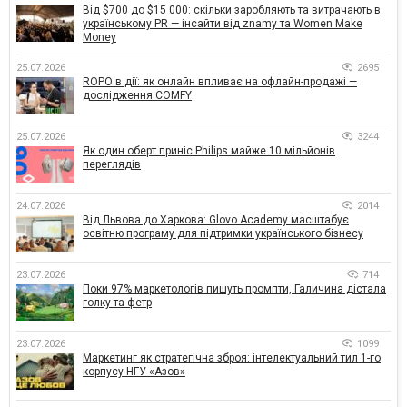
Від $700 до $15 000: скільки заробляють та витрачають в
українському PR — інсайти від znamy та Women Make
Money
25.07.2026
2695
ROPO в дії: як онлайн впливає на офлайн-продажі —
дослідження COMFY
25.07.2026
3244
Як один оберт приніс Philips майже 10 мільйонів
переглядів
24.07.2026
2014
Від Львова до Харкова: Glovo Academy масштабує
освітню програму для підтримки українського бізнесу
23.07.2026
714
Поки 97% маркетологів пишуть промпти, Галичина дістала
голку та фетр
23.07.2026
1099
Маркетинг як стратегічна зброя: інтелектуальний тил 1-го
корпусу НГУ «Азов»