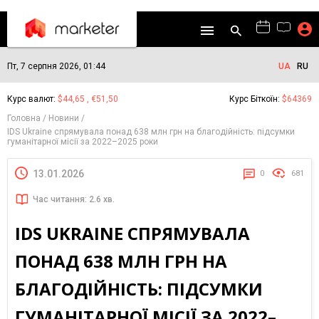
Пт, 7 серпня 2026, 01:44
UA
RU
Курс валют:
$44,65 , €51,50
Курс Біткоїн:
$64369
Головна
Новини
IDS Ukraine спрямувала понад 638 млн грн на благодійність: підсумки
гуманітарної місії за 2022–2025 роки
13.01.2026
0
681
Час читання: 2.6 хв.
IDS UKRAINE СПРЯМУВАЛА
ПОНАД 638 МЛН ГРН НА
БЛАГОДІЙНІСТЬ: ПІДСУМКИ
ГУМАНІТАРНОЇ МІСІЇ ЗА 2022–