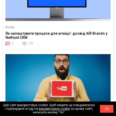
Вчора
Як налаштувати процеси для агенції: досвід AIR Brands у
NetHunt CRM
0
131
Цей сайт використовує cookie. Щоб закрити це повідомлення
і підтвердити згоду на
використання cookie
на цьому сайті,
ОК
натисніть кнопку "Ок".