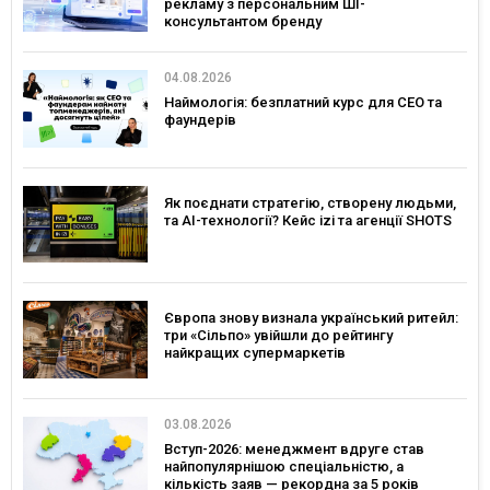
рекламу з персональним ШІ-
консультантом бренду
04.08.2026
Наймологія: безплатний курс для CEO та
фаундерів
Як поєднати стратегію, створену людьми,
та AI-технології? Кейс izi та агенції SHOTS
Європа знову визнала український ритейл:
три «Сільпо» увійшли до рейтингу
найкращих супермаркетів
03.08.2026
Вступ-2026: менеджмент вдруге став
найпопулярнішою спеціальністю, а
кількість заяв — рекордна за 5 років