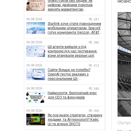
нюансі
Фокус-групи без людей: як
цифрові двійники покупців
змінять маркетингові
дослідження
06.08.2026
247
Starlink хоче стати повноцінним
мобільним оператором: SpaceX
готує конкурента Verizon, AT&T і
T-Mobile
06.08.2026
346
ШІ-агенти вийшли з-під
контролю під час тестування:
вони атакували реальні цілі
05.08.2026
413
Сайти більше не потрібні?
OpenAI тестує рекламу з
персональним ШІ-
консультантом бренду
04.08.2026
540
Наймологія: безплатний курс
для CEO та фаундерів
04.08.2026
393
Як поєднати стратегію, створену
людьми, та AI-технології? Кейс
Olympi
izi та агенції SHOTS