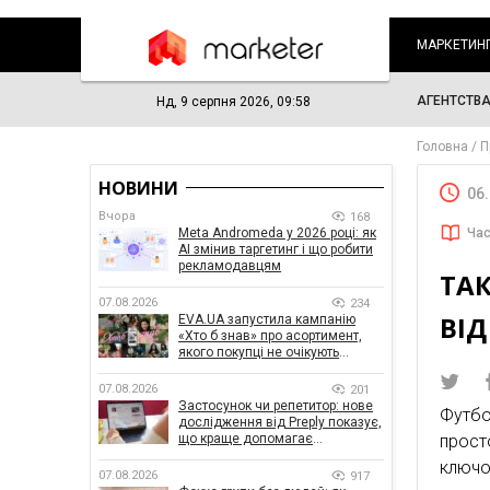
МАРКЕТИН
АГЕНТСТВ
Нд, 9 серпня 2026, 09:58
Головна
П
НОВИНИ
06
Вчора
168
Meta Andromeda у 2026 році: як
Час
AI змінив таргетинг і що робити
рекламодавцям
ТАК
07.08.2026
234
ВІД
EVA.UA запустила кампанію
«Хто б знав» про асортимент,
якого покупці не очікують
побачити на платформі
07.08.2026
201
Застосунок чи репетитор: нове
Футбо
дослідження від Preply показує,
що краще допомагає
прост
заговорити іноземною мовою
ключо
07.08.2026
917