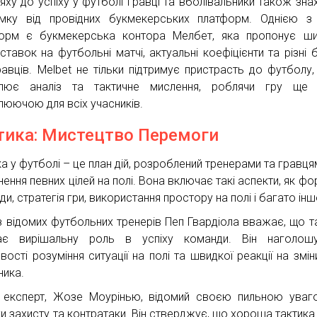
яху до успіху у футболі гравці та вболівальники також зна
имку від провідних букмекерських платформ. Однією з
орм є букмекерська контора Мелбет, яка пропонує ши
 ставок на футбольні матчі, актуальні коефіцієнти та різні 
равців. Melbet не тільки підтримує пристрасть до футболу,
улює аналіз та тактичне мислення, роблячи гру ще 
люючою для всіх учасників.
тика: Мистецтво Перемоги
ка у футболі – це план дій, розроблений тренерами та гравця
ення певних цілей на полі. Вона включає такі аспекти, як фо
и, стратегія гри, використання простору на полі і багато інш
з відомих футбольних тренерів Пеп Гвардіола вважає, що т
рає вирішальну роль в успіху команди. Він наголош
ості розуміння ситуації на полі та швидкої реакції на зміни
ника.
 експерт, Жозе Моурінью, відомий своєю пильною ува
ки захисту та контратаки. Він стверджує, що хороша тактик