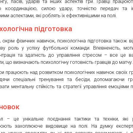
інгу, пасів, ударів та інших аспектів гри. Гравці працюю
 координацією, силою удару, точністю передач та і
ними аспектами, які роблять їх ефективнішими на полі.
хологічна підготовка
, окрім фізичних навичок, психологічна підготовка також ві
ву роль у успіху футбольної команди. Впевненість, моти
нтрація та здатність до управління стресом – все це в
ти, що визначають психологічну готовність гравців до матчу
ри працюють над розвитком психологічних навичок своїх гр
дячи спеціальні тренування та бесіди, допомагаючи г
вати ментальну стійкість та стратегії управління емоціями п
новок
л – це унікальне поєднання тактики та техніки, які
юють захоплююче видовище на полі. На думку експерт