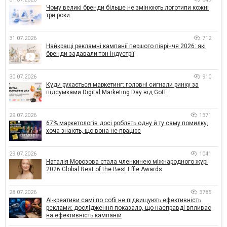
Чому великі бренди більше не змінюють логотипи кожні
три роки
31.07.2026
712
Найкращі рекламні кампанії першого півріччя 2026: які
бренди задавали тон індустрії
30.07.2026
910
Куди рухається маркетинг: головні сигнали ринку за
підсумками Digital Marketing Day від GoIT
29.07.2026
1371
67% маркетологів досі роблять одну й ту саму помилку,
хоча знають, що вона не працює
29.07.2026
1041
Наталія Морозова стала членкинею міжнародного журі
2026 Global Best of the Best Effie Awards
28.07.2026
3785
AI-креативи самі по собі не підвищують ефективність
реклами: дослідження показало, що насправді впливає
на ефективність кампаній