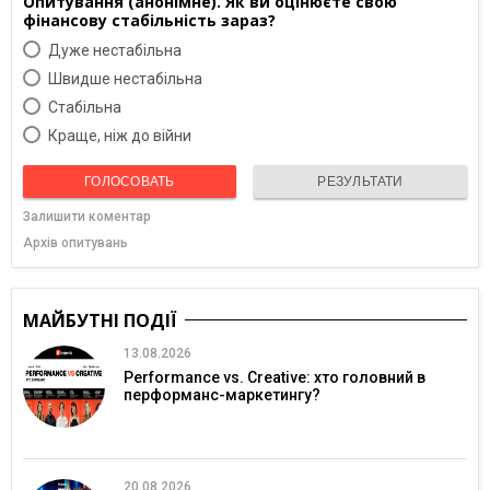
Опитування (анонімне). Як ви оцінюєте свою
фінансову стабільність зараз?
Дуже нестабільна
Швидше нестабільна
Cтабільна
Краще, ніж до війни
ГОЛОСОВАТЬ
РЕЗУЛЬТАТИ
Залишити коментар
Архів опитувань
МАЙБУТНІ ПОДІЇ
13.08.2026
Performance vs. Creative: хто головний в
перформанс-маркетингу?
20.08.2026