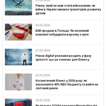
05.06.2026
Ринок, який не мав стати військовим: як
війна в Україні змінила траєкторію розвитку
дронів
24.04.2026
B2B продажі в Польщі: Як іноземній
компанії побудувати воронку з нуля
27.02.2026
Ринок digital-реклами входить у фазу
зрілості: що це означає для бізнесу
26.02.2026
Косметичний бізнес у 2026 році: як
зекономити 40% R&D бюджету та вийти на
світовий ринок
25.02.2026
Як працює DOOH-реклама Megapolis+ під