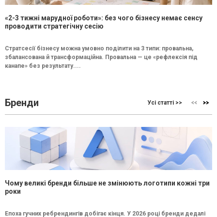
«2-3 тижні марудної роботи»: без чого бізнесу немає сенсу
проводити стратегічну сесію
Стратсесії бізнесу можна умовно поділити на 3 типи: провальна,
збалансована й трансформаційна. Провальна — це «рефлексія під
канапе» без результату....
Бренди
Усі статті >>
Чому великі бренди більше не змінюють логотипи кожні три
роки
Епоха гучних ребрендингів добігає кінця. У 2026 році бренди дедалі