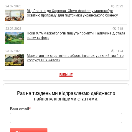
24.07.2026
2022
Від Львова до Харкова: Glovo Academy масштабує
освітню програму для підтримки українського бізнесу
23.07.2026
718
Поки 97% маркетологів пишуть промпти, Галичина дістала
голку та фетр
23.07.2026
1124
Маркетинг як стратегічна зброя: інтелектуальний тил 1-го
корпусу НГУ «Азов»
БІЛЬШЕ
Раз на тиждень ми відправляємо дайджест з
найпопулярнішими статтями.
Ваш email
*