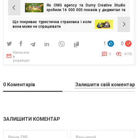
Як OMG agency та Dumy Creative Studio
Навігація
зробили 16 000 000 показів у диджитал та
5000 UGC-відео для Gonzo
записів
Що покриває туристична страховка і коли
вона може не спрацювати
1
0
Написати
0
4170
в
редакцію
0
Коментарів
Залишити свій коментар
ЗАЛИШИТИ КОМЕНТАР