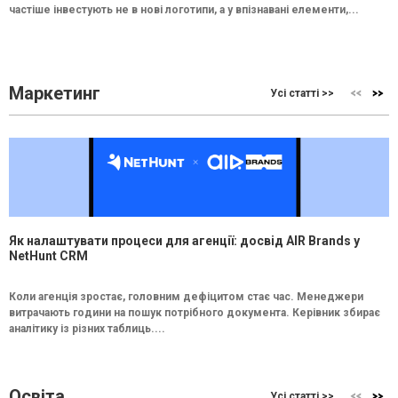
частіше інвестують не в нові логотипи, а у впізнавані елементи,...
Маркетинг
Усі статті >>
Як налаштувати процеси для агенції: досвід AIR Brands у
NetHunt CRM
Коли агенція зростає, головним дефіцитом стає час. Менеджери
витрачають години на пошук потрібного документа. Керівник збирає
аналітику із різних таблиць....
Освіта
Усі статті >>