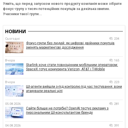
Уявіть, що перед запуском нового продукту компанія може зібрати
фокус-групу з тисяч потенційних покупців за декілька хвилин.
Учасники такої групи...
НОВИНИ
Сьогодні
234
Фокус-групи без людей: як цифрові двійники покупців
змінять маркетингові дослідження
Вчора
165
Starlink хоче стати повноцінним мобільним оператором:
SpaceX готує конкурента Verizon, AT&T і T-Mobile
Вчора
223
ШІ-агенти вийшли з-під контролю під час тестування: вони
атакували реальні цілі
05.08.2026
281
Сайти більше не потрібні? OpenAI тестує рекламу з
персональним ШІ-консультантом бренду
04.08.2026
391