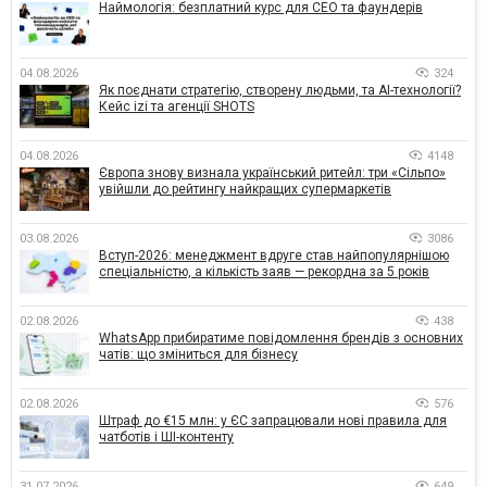
Наймологія: безплатний курс для CEO та фаундерів
04.08.2026
324
Як поєднати стратегію, створену людьми, та AI-технології?
Кейс izi та агенції SHOTS
04.08.2026
4148
Європа знову визнала український ритейл: три «Сільпо»
увійшли до рейтингу найкращих супермаркетів
03.08.2026
3086
Вступ-2026: менеджмент вдруге став найпопулярнішою
спеціальністю, а кількість заяв — рекордна за 5 років
02.08.2026
438
WhatsApp прибиратиме повідомлення брендів з основних
чатів: що зміниться для бізнесу
02.08.2026
576
Штраф до €15 млн: у ЄС запрацювали нові правила для
чатботів і ШІ-контенту
31.07.2026
649