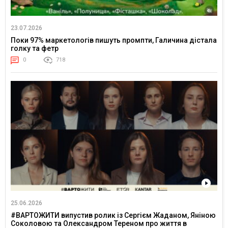
23.07.2026
Поки 97% маркетологів пишуть промпти, Галичина дістала
голку та фетр
0
718
25.06.2026
#ВАРТОЖИТИ випустив ролик із Сергієм Жаданом, Яніною
Соколовою та Олександром Тереном про життя в