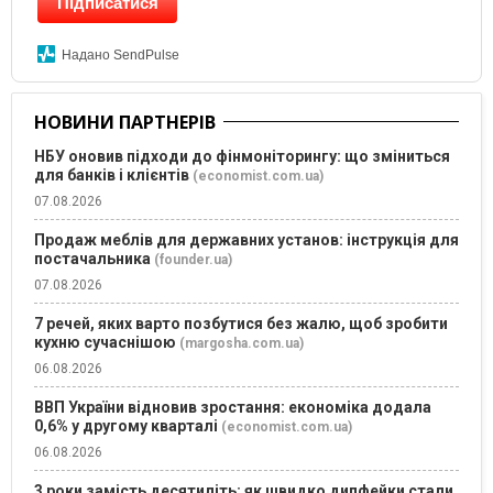
Підписатися
Надано SendPulse
НОВИНИ ПАРТНЕРІВ
НБУ оновив підходи до фінмоніторингу: що зміниться
для банків і клієнтів
(economist.com.ua)
07.08.2026
Продаж меблів для державних установ: інструкція для
постачальника
(founder.ua)
07.08.2026
7 речей, яких варто позбутися без жалю, щоб зробити
кухню сучаснішою
(margosha.com.ua)
06.08.2026
ВВП України відновив зростання: економіка додала
0,6% у другому кварталі
(economist.com.ua)
06.08.2026
3 роки замість десятиліть: як швидко дипфейки стали