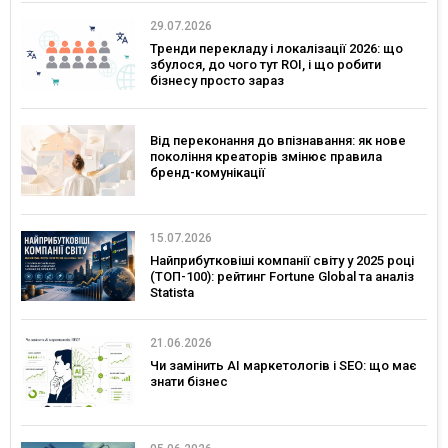
29.07.2026
Тренди перекладу і локалізації 2026: що
збулося, до чого тут ROI, і що робити
бізнесу просто зараз
Від переконання до впізнавання: як нове
покоління креаторів змінює правила
бренд-комунікації
15.07.2026
Найприбутковіші компанії світу у 2025 році
(ТОП-100): рейтинг Fortune Global та аналіз
Statista
21.06.2026
Чи замінить AI маркетологів і SEO: що має
знати бізнес