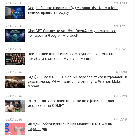
28.07.2026
1733
Google більше ніколи не буде колишнім: AI повністю
змінює правила пошуку
28.07.2026
1727
ChatGPT більше не чат-бот: OpenAI готує головного
конкурента Google і Microsoft
27.07.2026
741
Найбільший інвестиційний форум країни: встигніть
придбати квиток на Lviv Invest Forum
26.07.2026
538
Від $700 до $15 000: скільки заробляють та витрачають в
українському PR — інсайти від znamy та Women Make
Money
25.07.2026
2720
ROPO в дії: як онлайн впливає на офлайн-продажі —
дослідження COMFY
25.07.2026
3319
Як один оберт приніс Philips майже 10 мільйонів
переглядів