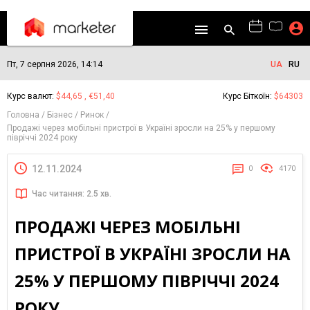
Пт, 7 серпня 2026, 14:14
UA
RU
Курс валют:
$44,65 , €51,40
Курс Біткоїн:
$64303
Головна
Бізнес
Ринок
Продажі через мобільні пристрої в Україні зросли на 25% у першому
півріччі 2024 року
12.11.2024
0
4170
Час читання: 2.5 хв.
ПРОДАЖІ ЧЕРЕЗ МОБІЛЬНІ
ПРИСТРОЇ В УКРАЇНІ ЗРОСЛИ НА
25% У ПЕРШОМУ ПІВРІЧЧІ 2024
РОКУ