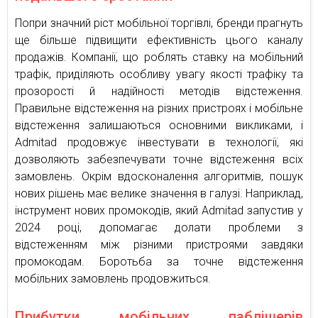
Попри значний ріст мобільної торгівлі, бренди прагнуть
ще більше підвищити ефективність цього каналу
продажів. Компанії, що роблять ставку на мобільний
трафік, приділяють особливу увагу якості трафіку та
прозорості й надійності методів відстеження.
Правильне відстеження на різних пристроях і мобільне
відстеження залишаються основними викликами, і
Admitad продовжує інвестувати в технології, які
дозволяють забезпечувати точне відстеження всіх
замовлень. Окрім вдосконалення алгоритмів, пошук
нових рішень має велике значення в галузі. Наприклад,
інструмент нових промокодів, який Admitad запуcтив у
2024 році, допомагає долати проблеми з
відстеженням між різними пристроями завдяки
промокодам. Боротьба за точне відстеження
мобільних замовлень продовжиться.
Прибутки мобільних паблішерів