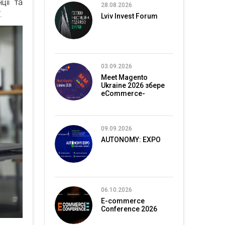
ції та
28.08.2026
.
Lviv Invest Forum
03.09.2026
Meet Magento
Ukraine 2026 збере
eCommerce-
спільноту в Києві
09.09.2026
AUTONOMY: EXPO
06.10.2026
E-commerce
Conference 2026