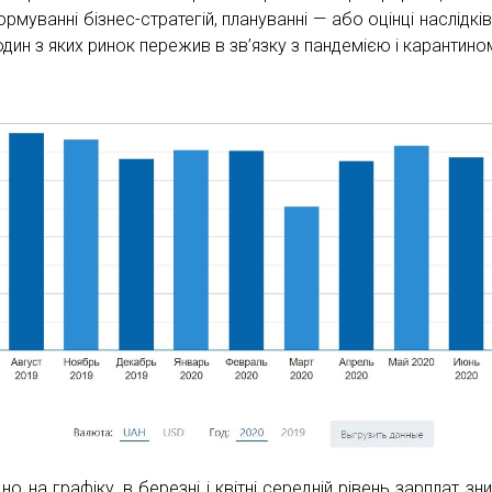
рмуванні бізнес-стратегій, плануванні — або оцінці наслідків
один з яких ринок пережив в зв’язку з пандемією і карантино
но на графіку, в березні і квітні середній рівень зарплат зн