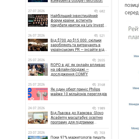
конкурента Google і Microsoft
позиц
27.07.2026
682
серед
Найбільший інвестиційний
форум країни: встигніть
придбати квиток на Lviv Invest
Forum
26.07.2026
521
Від $700 до $15 000: скільки
заробляють та витрачають в
українському PR — інсайти від
znamy та Women Make Money
25.07.2026
2655
ROPO в дії: як онлайн впливає
на офлайн-продажі —
дослідження COMFY
25.07.2026
3168
Як один оберт приніс Philips
майже 10 мільйонів переглядів
24.07.2026
1989
Від Львова до Харкова: Glovo
Academy масштабує освітню
програму для підтримки
українського бізнесу
23.07.2026
703
Поки 97% маркетологів пишуть