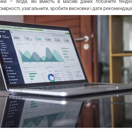
тики — люди, які вміють в масиві даних побачити тенден
мірності, узагальнити, зробити висновки і дати рекомендації