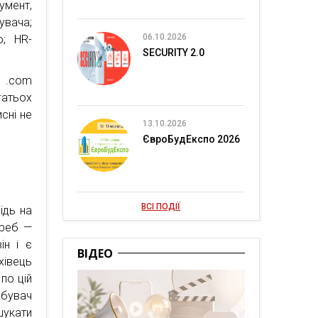
умент,
увача;
06.10.2026
ю; HR-
SECURITY 2.0
d .com
гатьох
сні не
13.10.2026
ЄвроБудЕкспо 2026
ВСІ ПОДІЇ
ідь на
треб —
ін і є
ВІДЕО
хівець
по цій
обувач
шукати