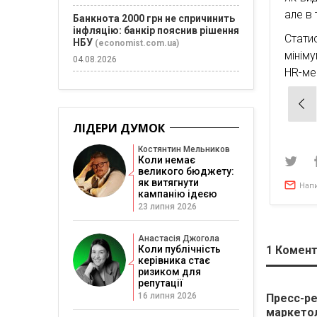
але в
Банкнота 2000 грн не спричинить
інфляцію: банкір пояснив рішення
Стати
НБУ
(economist.com.ua)
мініму
04.08.2026
HR-ме
Нав
зап
ЛІДЕРИ ДУМОК
Костянтин Мельников
Коли немає
великого бюджету:
як витягнути
Нап
кампанію ідеєю
23 липня 2026
Анастасія Джогола
Коли публічність
1
Комент
керівника стає
ризиком для
репутації
16 липня 2026
Пресс-ре
маркето