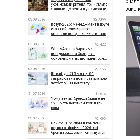
аналі
український ритейл: три «Сільпо»
законо
увійшли до рейтингу найкращих
супермаркетів
03.08.2026
2899
Вступ-2026: менеджмент вдруге
став найпопулярнішою
спеціальністю, а кількість заяв
— рекордна за 5 років
02.08.2026
422
WhatsApp прибиратиме
повідомлення брендів з
основних чатів: що зміниться
для бізнесу
02.08.2026
556
Штраф до €15 млн: у ЄС
запрацювали нові правила для
чатботів і ШІ-контенту
31.07.2026
616
Чому великі бренди більше не
змінюють логотипи кожні три
роки
31.07.2026
693
Найкращі рекламні кампанії
першого півріччя 2026: які
бренди задавали тон індустрії