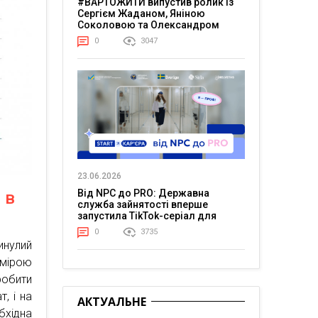
#ВАРТОЖИТИ випустив ролик із
Сергієм Жаданом, Яніною
Соколовою та Олександром
Тереном про життя в постійній
0
3047
напрузі
23.06.2026
Від NPC до PRO: Державна
 в
служба зайнятості вперше
запустила TikTok-серіал для
молоді
0
3735
инулий
 мірою
обити
, і на
АКТУАЛЬНЕ
бхідна