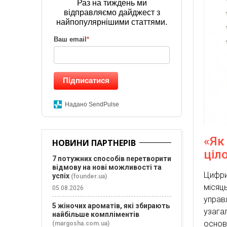
Раз на тиждень ми
відправляємо дайджест з
найпопулярнішими статтями.
Ваш email
*
Підписатися
Надано SendPulse
«Як
НОВИНИ ПАРТНЕРІВ
ціл
7 потужних способів перетворити
відмову на нові можливості та
Цифри
успіх
(founder.ua)
місяц
05.08.2026
управ
5 жіночих ароматів, які збирають
узага
найбільше компліментів
основ
(margosha.com.ua)