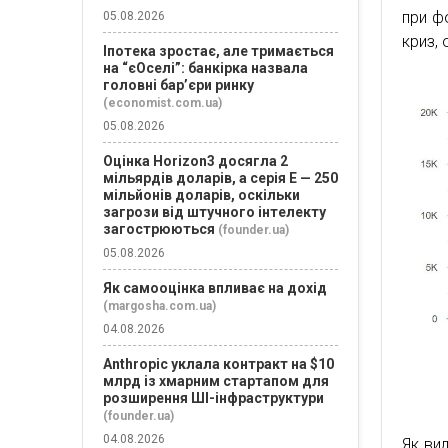
при фо
05.08.2026
криз, 
Іпотека зростає, але тримається
на “єОселі”: банкірка назвала
головні бар’єри ринку
(economist.com.ua)
05.08.2026
Оцінка Horizon3 досягла 2
мільярдів доларів, а серія E — 250
мільйонів доларів, оскільки
загрози від штучного інтелекту
загострюються
(founder.ua)
05.08.2026
Як самооцінка впливає на дохід
(margosha.com.ua)
04.08.2026
Anthropic уклала контракт на $10
млрд із хмарним стартапом для
розширення ШІ-інфраструктури
(founder.ua)
04.08.2026
Як вид