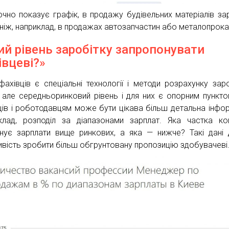
очно показує графік, в продажу будівельних матеріалів за
 ніж, наприклад, в продажах автозапчастин або металопрока
ий рівень заробітку запропонувати
івцеві?»
фахівців є спеціальні технології і методи розрахунку заро
, але середньоринковий рівень і для них є опорним пункто
ців і роботодавцям може бути цікава більш детальна інфор
клад, розподіл за діапазонами зарплат. Яка частка ко
нує зарплати вище ринкових, а яка — нижче? Такі дані
вість зробити більш обгрунтовану пропозицію здобувачеві