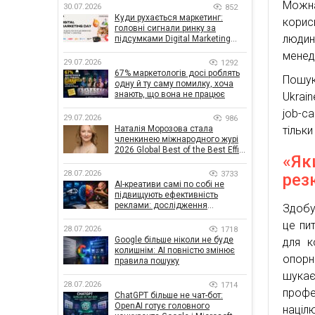
Можна
30.07.2026
852
Куди рухається маркетинг:
корис
головні сигнали ринку за
людин
підсумками Digital Marketing
Day від GoIT
менед
29.07.2026
1292
67% маркетологів досі роблять
Пошук
одну й ту саму помилку, хоча
знають, що вона не працює
Ukrain
job-са
29.07.2026
986
Наталія Морозова стала
тільки
членкинею міжнародного журі
2026 Global Best of the Best Effie
«Як
Awards
28.07.2026
3733
рез
AI-креативи самі по собі не
підвищують ефективність
реклами: дослідження
Здобу
показало, що насправді
це пи
впливає на ефективність
28.07.2026
1718
кампаній
Google більше ніколи не буде
для к
колишнім: AI повністю змінює
опорн
правила пошуку
шукає
28.07.2026
1714
профе
ChatGPT більше не чат-бот:
OpenAI готує головного
націл