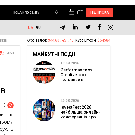
ПІДПИСКА
UA
RU
иків
Курс валют:
$44,60 , €51,45
Курс Біткоїн:
$64584
МАЙБУТНІ ПОДІЇ
2050
13.08.2026
Performance vs.
Creative: хто
головний в
перформанс-
ІВ
маркетингу?
20.08.2026
0
InvestFest 2026:
найбільша онлайн-
ильне
конференція про
цьому,
інвестиції
ерують