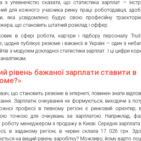
 з упевненістю сказати, що статистика зарплат — інстр
ний для кожного учасника ринку праці: роботодавця, здоб
и, яка усвідомлено будує свою професійну траєкторі
жера, що становить штатний розклад і оффер.
овик в сфері роботи, кар’єри і підбору персоналу Tru
e, щодня публікує резюме і вакансії в Україні — один з неба
йтів з модулем докладної статистики зарплат. І ці цифри кори
 аналітикам.
ий рівень бажаної зарплати ставити в
юме?»
вач, що становить резюме в інтернеті, повинен знати відпов
тання. Зарплатні очікування не формуються, виходячи з по
ожної професії в певному регіоні є ринковий орієнтир, в
ою точкою для очікувань за зарплатою. Наприклад, фа
 роботу менеджером з продажу в Києві. Середня зарплата 
сії, в заданому регіоні, в червні склала 17 026 грн. Зд
юється на вищий рівень заробітку? Можливо, йому варто по