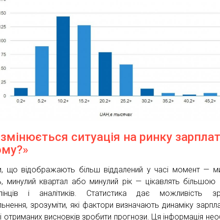
 змінюється ситуація на ринку зарплат
ому?»
, що відображають більш віддалений у часі момент — м
ь, минулий квартал або минулий рік — цікавлять більшою
лінців і аналітиків. Статистика дає можливість зр
льнення, зрозуміти, які фактори визначають динаміку зарплат
і отриманих висновків зробити прогнози. Ця інформація нео