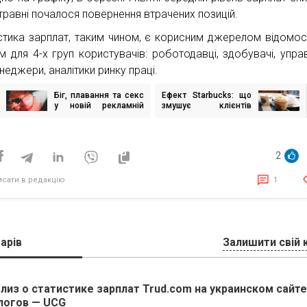
 травні почалося повернення втрачених позицій.
стика зарплат, таким чином, є корисним джерелом відомос
м для 4-х груп користувачів: роботодавці, здобувачі, управл
неджери, аналітики ринку праці.
Біг, плавання та секс
Ефект Starbucks: що
ігація
у новій рекламній
змушує клієнтів
исів
кампанії від Fedoriv
купувати каву за
Agency для
завищеними цінами
«Моршинської»
2
исати в редакцію
1
арів
Залишити свій 
лиз о статистике зарплат Trud.com на украинском сайте
логов — UCG