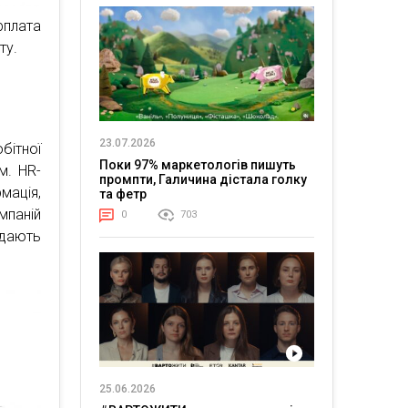
рплата
ту.
23.07.2026
бітної
Поки 97% маркетологів пишуть
м. HR-
промпти, Галичина дістала голку
мація,
та фетр
мпаній
0
703
 дають
.
25.06.2026