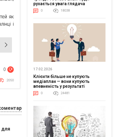
рухається увага глядача
0
18038
тей як
інці і
17.02.2026
0
Клієнти більше не купують
2050
медіаплан — вони купують
впевненість у результаті
0
24481
коментар
 для