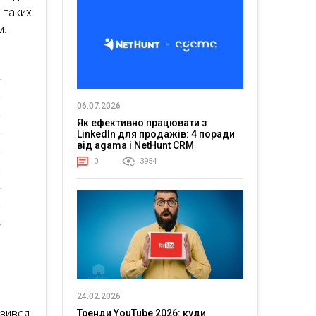
 таких
м.
06.07.2026
Як ефективно працювати з
LinkedIn для продажів: 4 поради
від agama і NetHunt CRM
0
3954
24.02.2026
изився,
Тренди YouTube 2026: куди