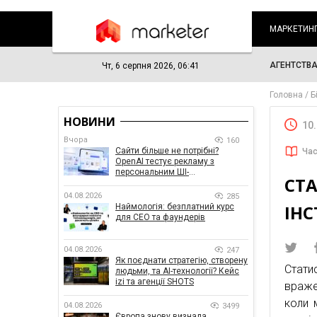
МАРКЕТИН
АГЕНТСТВ
Чт, 6 серпня 2026, 06:41
Головна
Б
НОВИНИ
10
Вчора
160
Сайти більше не потрібні?
Час
OpenAI тестує рекламу з
персональним ШІ-
СТ
консультантом бренду
04.08.2026
285
ІНС
Наймологія: безплатний курс
для CEO та фаундерів
04.08.2026
247
Як поєднати стратегію, створену
Стати
людьми, та AI-технології? Кейс
izi та агенції SHOTS
враже
коли 
04.08.2026
3499
Європа знову визнала