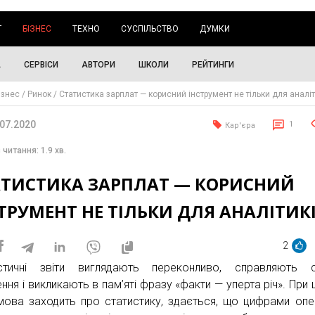
Г
БІЗНЕС
ТЕХНО
СУСПІЛЬСТВО
ДУМКИ
А
СЕРВІСИ
АВТОРИ
ШКОЛИ
РЕЙТИНГИ
ізнес
Ринок
Статистика зарплат — корисний інструмент не тільки для аналіт
.07.2020
1
Кар'єра
 читання: 1.9 хв.
АТИСТИКА ЗАРПЛАТ — КОРИСНИЙ
ТРУМЕНТ НЕ ТІЛЬКИ ДЛЯ АНАЛІТИК
2
стичні звіти виглядають переконливо, справляють с
ння і викликають в пам’яті фразу «факти — уперта річ». При 
мова заходить про статистику, здається, що цифрами оп