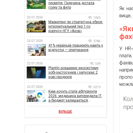
промпти, Галичина дістала
голку та фетр
Як на
вище,
23.07.2026
1065
Маркетинг як стратегічна зброя:
інтелектуальний тил 1-го
«Як
корпусу НГУ «Азов»
фах
23.07.2026
3786
41% українців працюють навіть у
У HR-
відпустці — опитування
плати
фахів
22.07.2026
539
PlantIn розширює екосистему
напри
хобі-застосунків і запускає 2
пропо
нові продукти
можли
22.07.2026
5219
Ким хочуть стати абітурієнти
2026: медицина випередила ІТ,
а бюджет залишається
головною метою
БІЛЬШЕ