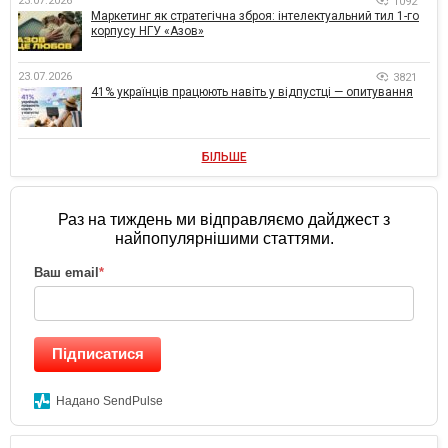
23.07.2026
1092
Маркетинг як стратегічна зброя: інтелектуальний тил 1-го
корпусу НГУ «Азов»
23.07.2026
3821
41% українців працюють навіть у відпустці — опитування
БІЛЬШЕ
Раз на тиждень ми відправляємо дайджест з
найпопулярнішими статтями.
Ваш email
*
Підписатися
Надано SendPulse