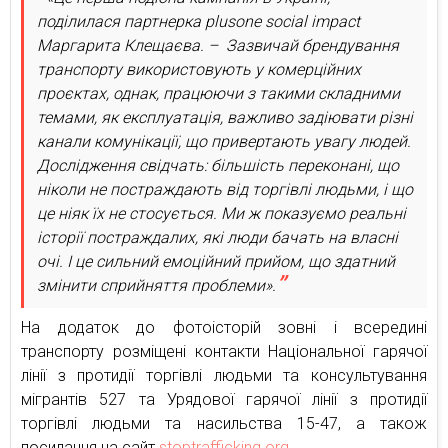
поділилася партнерка plusone social impact
Маргарита Клещаєва. – Зазвичай брендування
транспорту використовують у комерційних
проєктах, однак, працюючи з такими складними
темами, як експлуатація, важливо задіювати різні
канали комунікації, що привертають увагу людей.
Дослідження свідчать: більшість переконані, що
ніколи не постраждають від торгівлі людьми, і що
це ніяк їх не стосується. Ми ж показуємо реальні
історії постраждалих, які люди бачать на власні
очі. І це сильний емоційний прийом, що здатний
змінити сприйняття проблеми».
На додаток до фотоісторій зовні і всередині
транспорту розміщені контакти Національної гарячої
лінії з протидії торгівлі людьми та консультування
мігрантів 527 та Урядової гарячої лінії з протидії
торгівлі людьми та насильства 15-47, а також
посилання на сайт
stoptrafficking.org