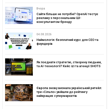
Вчора
Сайти більше не потрібні? OpenAI тестує
рекламу з персональним ШІ-
консультантом бренду
04.08.2026
Наймологія: безплатний курс для CEO та
фаундерів
Як поєднати стратегію, створену людьми,
та AI-технології? Кейс izi та агенції SHOTS
Європа знову визнала український ритейл:
три «Сільпо» увійшли до рейтингу
найкращих супермаркетів