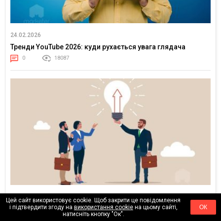
24.02.2026
Тренди YouTube 2026: куди рухається увага глядача
0
18087
17.02.2026
Цей сайт використовує cookie. Щоб закрити це повідомлення
і підтвердити згоду на
використання cookie
на цьому сайті,
ОК
Клієнти більше не купують медіаплан — вони купують
натисніть кнопку "Ок".
впевненість у результаті