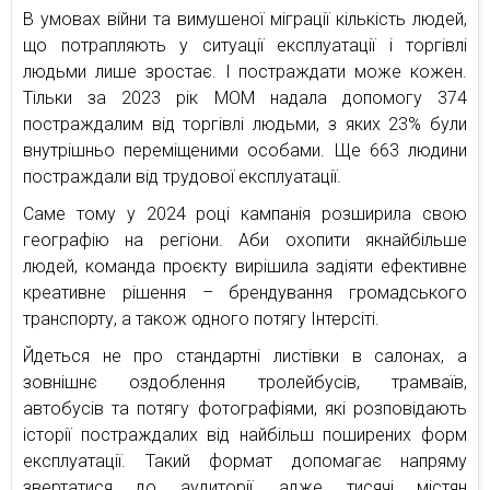
В умовах війни та вимушеної міграції кількість людей,
що потрапляють у ситуації експлуатації і торгівлі
людьми лише зростає. І постраждати може кожен.
Тільки за 2023 рік МОМ надала допомогу 374
постраждалим від торгівлі людьми, з яких 23% були
внутрішньо переміщеними особами. Ще 663 людини
постраждали від трудової експлуатації.
Саме тому у 2024 році кампанія розширила свою
географію на регіони. Аби охопити якнайбільше
людей, команда проєкту вирішила задіяти ефективне
креативне рішення – брендування громадського
транспорту, а також одного потягу Інтерсіті.
Йдеться не про стандартні листівки в салонах, а
зовнішнє оздоблення тролейбусів, трамваїв,
автобусів та потягу фотографіями, які розповідають
історії постраждалих від найбільш поширених форм
експлуатації. Такий формат допомагає напряму
звертатися до аудиторії, адже тисячі містян