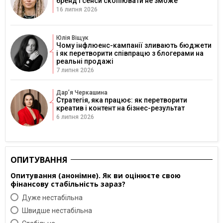
бренд і сенси скопіювати не зможе
16 липня 2026
Юлія Віщук
Чому інфлюенс-кампанії зливають бюджети
і як перетворити співпрацю з блогерами на
реальні продажі
7 липня 2026
Дарʼя Черкашина
Стратегія, яка працює: як перетворити
креатив і контент на бізнес-результат
6 липня 2026
ОПИТУВАННЯ
Опитування (анонімне). Як ви оцінюєте свою
фінансову стабільність зараз?
Дуже нестабільна
Швидше нестабільна