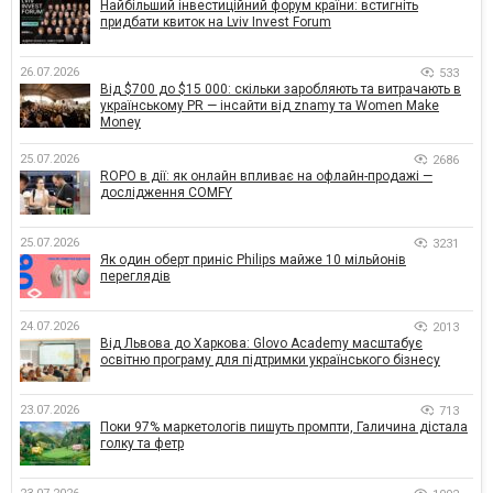
Найбільший інвестиційний форум країни: встигніть
придбати квиток на Lviv Invest Forum
26.07.2026
533
Від $700 до $15 000: скільки заробляють та витрачають в
українському PR — інсайти від znamy та Women Make
Money
25.07.2026
2686
ROPO в дії: як онлайн впливає на офлайн-продажі —
дослідження COMFY
25.07.2026
3231
Як один оберт приніс Philips майже 10 мільйонів
переглядів
24.07.2026
2013
Від Львова до Харкова: Glovo Academy масштабує
освітню програму для підтримки українського бізнесу
23.07.2026
713
Поки 97% маркетологів пишуть промпти, Галичина дістала
голку та фетр