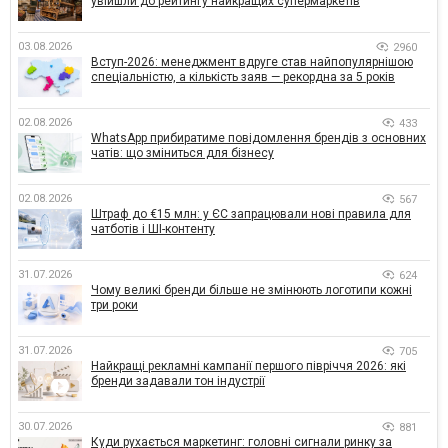
увійшли до рейтингу найкращих супермаркетів
03.08.2026
2960
Вступ-2026: менеджмент вдруге став найпопулярнішою
спеціальністю, а кількість заяв — рекордна за 5 років
02.08.2026
433
WhatsApp прибиратиме повідомлення брендів з основних
чатів: що зміниться для бізнесу
02.08.2026
567
Штраф до €15 млн: у ЄС запрацювали нові правила для
чатботів і ШІ-контенту
31.07.2026
624
Чому великі бренди більше не змінюють логотипи кожні
три роки
31.07.2026
705
Найкращі рекламні кампанії першого півріччя 2026: які
бренди задавали тон індустрії
30.07.2026
881
Куди рухається маркетинг: головні сигнали ринку за