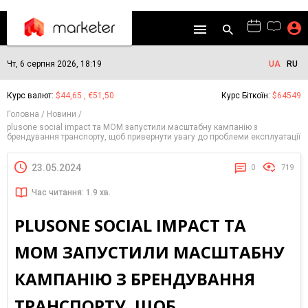
Чт, 6 серпня 2026, 18:19
UA
RU
Курс валют:
$44,65 , €51,50
Курс Біткоїн:
$64549
Головна
Новини
plusone social impact та МОМ запустили масштабну кампанію з
брендування транспорту, щоб привернути увагу до проблеми експлуатації
23.05.2024
0
719
Час читання: 1.9 хв.
PLUSONE SOCIAL IMPACT ТА
МОМ ЗАПУСТИЛИ МАСШТАБНУ
КАМПАНІЮ З БРЕНДУВАННЯ
ТРАНСПОРТУ, ЩОБ