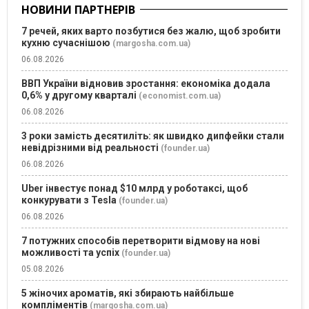
НОВИНИ ПАРТНЕРІВ
7 речей, яких варто позбутися без жалю, щоб зробити
кухню сучаснішою
(margosha.com.ua)
06.08.2026
ВВП України відновив зростання: економіка додала
0,6% у другому кварталі
(economist.com.ua)
06.08.2026
3 роки замість десятиліть: як швидко дипфейки стали
невідрізними від реальності
(founder.ua)
06.08.2026
Uber інвестує понад $10 млрд у роботаксі, щоб
конкурувати з Tesla
(founder.ua)
06.08.2026
7 потужних способів перетворити відмову на нові
можливості та успіх
(founder.ua)
05.08.2026
5 жіночих ароматів, які збирають найбільше
компліментів
(margosha.com.ua)