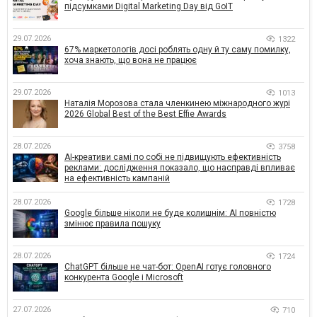
підсумками Digital Marketing Day від GoIT
29.07.2026
1322
67% маркетологів досі роблять одну й ту саму помилку,
хоча знають, що вона не працює
29.07.2026
1013
Наталія Морозова стала членкинею міжнародного журі
2026 Global Best of the Best Effie Awards
28.07.2026
3758
AI-креативи самі по собі не підвищують ефективність
реклами: дослідження показало, що насправді впливає
на ефективність кампаній
28.07.2026
1728
Google більше ніколи не буде колишнім: AI повністю
змінює правила пошуку
28.07.2026
1724
ChatGPT більше не чат-бот: OpenAI готує головного
конкурента Google і Microsoft
27.07.2026
710