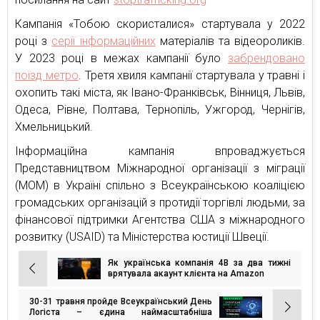
Кампанія «Тобою скористалися» стартувала у 2022
році з
серії інформаційних
матеріалів та відеороликів.
У 2023 році в межах кампанії було
забрендовано
поїзд метро
. Третя хвиля кампанії стартувала у травні і
охопить такі міста, як Івано-Франківськ, Вінниця, Львів,
Одеса, Рівне, Полтава, Тернопіль, Ужгород, Чернігів,
Хмельницький.
Інформаційна кампанія впроваджується
Представництвом Міжнародної організації з міграції
(МОМ) в Україні спільно з Всеукраїнською коаліцією
громадських організацій з протидії торгівлі людьми, за
фінансової підтримки Агентства США з міжнародного
розвитку (USAID) та Міністерства юстиції Швеції.
Як українська компанія 4B за два тижні
Навігація
врятувала акаунт клієнта на Amazon
записів
30-31 травня пройде Всеукраїнський День
Логіста – єдина наймасштабніша