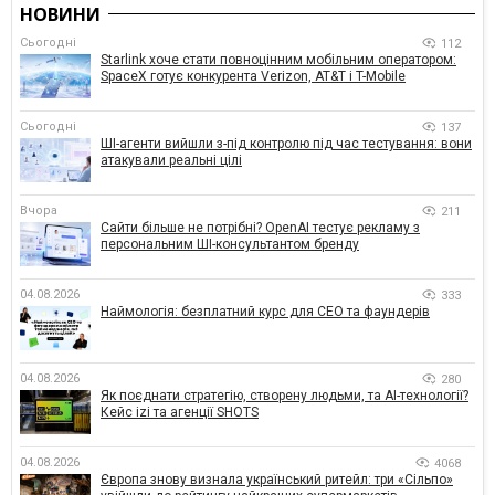
НОВИНИ
Сьогодні
112
Starlink хоче стати повноцінним мобільним оператором:
SpaceX готує конкурента Verizon, AT&T і T-Mobile
Сьогодні
137
ШІ-агенти вийшли з-під контролю під час тестування: вони
атакували реальні цілі
Вчора
211
Сайти більше не потрібні? OpenAI тестує рекламу з
персональним ШІ-консультантом бренду
04.08.2026
333
Наймологія: безплатний курс для CEO та фаундерів
04.08.2026
280
Як поєднати стратегію, створену людьми, та AI-технології?
Кейс izi та агенції SHOTS
04.08.2026
4068
Європа знову визнала український ритейл: три «Сільпо»