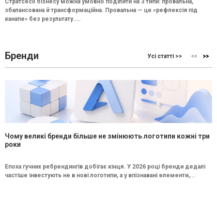
Стратсесії бізнесу можна умовно поділити на 3 типи: провальна,
збалансована й трансформаційна. Провальна — це «рефлексія під
канапе» без результату....
Бренди
Усі статті >>
Чому великі бренди більше не змінюють логотипи кожні три
роки
Епоха гучних ребрендингів добігає кінця. У 2026 році бренди дедалі
частіше інвестують не в нові логотипи, а у впізнавані елементи,...