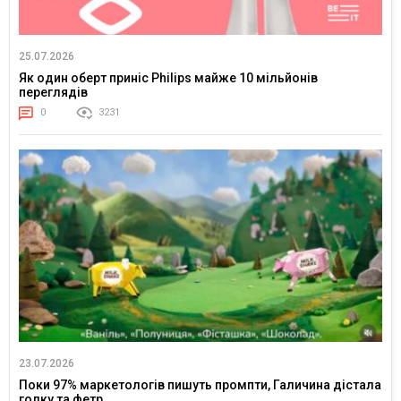
25.07.2026
Як один оберт приніс Philips майже 10 мільйонів
переглядів
0
3231
23.07.2026
Поки 97% маркетологів пишуть промпти, Галичина дістала
голку та фетр