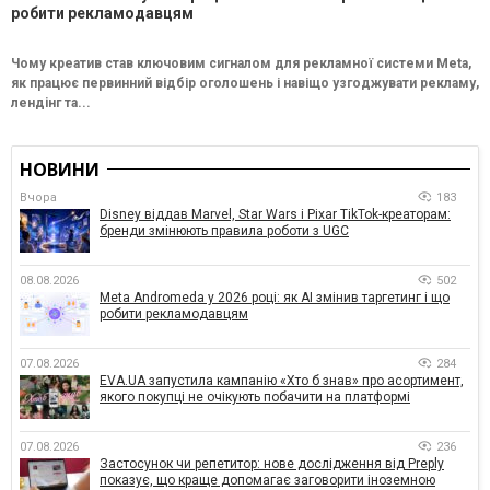
робити рекламодавцям
Чому креатив став ключовим сигналом для рекламної системи Meta,
як працює первинний відбір оголошень і навіщо узгоджувати рекламу,
лендінг та...
НОВИНИ
Вчора
183
Disney віддав Marvel, Star Wars і Pixar TikTok-креаторам:
бренди змінюють правила роботи з UGC
08.08.2026
502
Meta Andromeda у 2026 році: як AI змінив таргетинг і що
робити рекламодавцям
07.08.2026
284
EVA.UA запустила кампанію «Хто б знав» про асортимент,
якого покупці не очікують побачити на платформі
07.08.2026
236
Застосунок чи репетитор: нове дослідження від Preply
показує, що краще допомагає заговорити іноземною