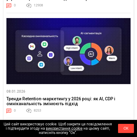
0
12908
08.01.2026
Тренди Retention-маркетингу у 2026 році: як AI, CDP і
омніканальність змінюють підхід
0
8253
Цей сайт використовує cookie. Щоб закрити це повідомлення
і підтвердити згоду на
використання cookie
на цьому сайті,
ОК
натисніть кнопку "Ок".