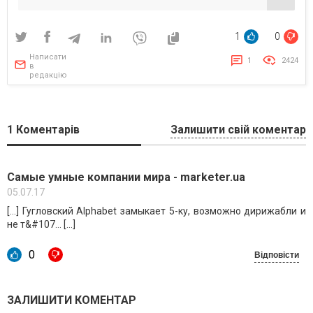
1
0
Написати
1
2424
в
редакцію
1
Коментарів
Залишити свій коментар
Самые умные компании мира - marketer.ua
05.07.17
[…] Гугловский Alphabet замыкает 5-ку, возможно дирижабли и
не т&#107… […]
0
Відповісти
ЗАЛИШИТИ КОМЕНТАР