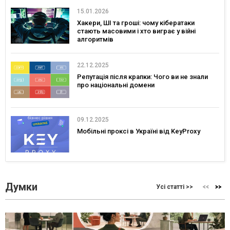
15.01.2026
Хакери, ШІ та гроші: чому кібератаки
стають масовими і хто виграє у війні
алгоритмів
22.12.2025
Репутація після крапки: Чого ви не знали
про національні домени
09.12.2025
Мобільні проксі в Україні від KeyProxy
Думки
Усі статті >>