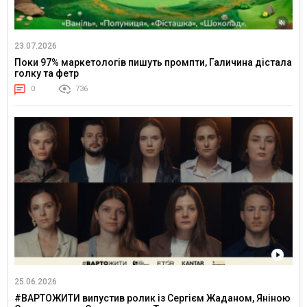
23.07.2026
Поки 97% маркетологів пишуть промпти, Галичина дістала
голку та фетр
0
736
25.06.2026
#ВАРТОЖИТИ випустив ролик із Сергієм Жаданом, Яніною