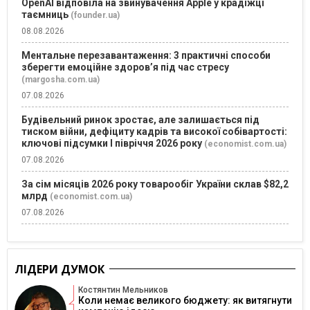
OpenAI відповіла на звинувачення Apple у крадіжці
таємниць
(founder.ua)
08.08.2026
Ментальне перезавантаження: 3 практичні способи
зберегти емоційне здоров’я під час стресу
(margosha.com.ua)
07.08.2026
Будівельний ринок зростає, але залишається під
тиском війни, дефіциту кадрів та високої собівартості:
ключові підсумки І півріччя 2026 року
(economist.com.ua)
07.08.2026
За сім місяців 2026 року товарообіг України склав $82,2
млрд
(economist.com.ua)
07.08.2026
ЛІДЕРИ ДУМОК
Костянтин Мельников
Коли немає великого бюджету: як витягнути