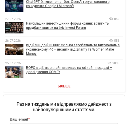
ChatGPT більше не чат-бот: OpenAI готує головного
конкурента Google і Microsoft
27.07.2026
859
Найбільший інвестиційний форум країни: встигніть
придбати квиток на Lviv Invest Forum
26.07.2026
556
Від $700 до $15 000: скільки заробляють та витрачають в
українському PR — інсайти від znamy та Women Make
Money
25.07.2026
2835
ROPO в дії: як онлайн впливає на офлайн-продажі —
дослідження COMFY
БІЛЬШЕ
Раз на тиждень ми відправляємо дайджест з
найпопулярнішими статтями.
Ваш email
*