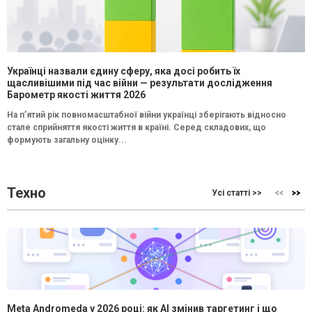
Українці назвали єдину сферу, яка досі робить їх
щасливішими під час війни — результати дослідження
Барометр якості життя 2026
На п’ятий рік повномасштабної війни українці зберігають відносно
стале сприйняття якості життя в країні. Серед складових, що
формують загальну оцінку...
Техно
Усі статті >>
Meta Andromeda у 2026 році: як AI змінив таргетинг і що