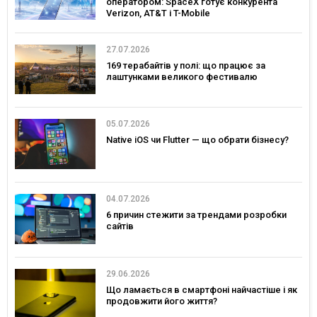
оператором: SpaceX готує конкурента
Verizon, AT&T і T-Mobile
27.07.2026
169 терабайтів у полі: що працює за
лаштунками великого фестивалю
05.07.2026
Native iOS чи Flutter — що обрати бізнесу?
04.07.2026
6 причин стежити за трендами розробки
сайтів
29.06.2026
Що ламається в смартфоні найчастіше і як
продовжити його життя?