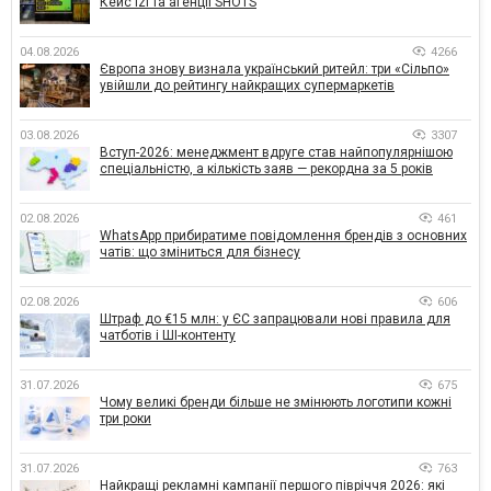
Кейс izi та агенції SHOTS
04.08.2026
4266
Європа знову визнала український ритейл: три «Сільпо»
увійшли до рейтингу найкращих супермаркетів
03.08.2026
3307
Вступ-2026: менеджмент вдруге став найпопулярнішою
спеціальністю, а кількість заяв — рекордна за 5 років
02.08.2026
461
WhatsApp прибиратиме повідомлення брендів з основних
чатів: що зміниться для бізнесу
02.08.2026
606
Штраф до €15 млн: у ЄС запрацювали нові правила для
чатботів і ШІ-контенту
31.07.2026
675
Чому великі бренди більше не змінюють логотипи кожні
три роки
31.07.2026
763
Найкращі рекламні кампанії першого півріччя 2026: які