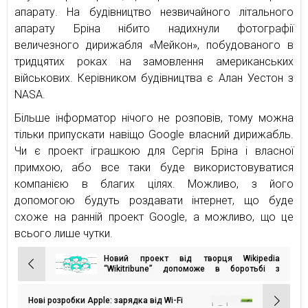
апарату. На будівництво незвичайного літального
апарату Бріна нібито надихнули фотографії
величезного дирижабля «Мейкон», побудованого в
тридцятих роках на замовлення американських
військових. Керівником будівництва є Алан Уестон з
NASA.
Більше інформатор нічого не розповів, тому можна
тільки припускати навіщо Google власний дирижабль.
Чи є проект іграшкою для Сергія Бріна і власної
примхою, або все таки буде використовуватися
компанією в благих цілях. Можливо, з його
допомогою будуть роздавати інтернет, що буде
схоже на ранній проект Google, а можливо, що це
всього лише чутки.
Новий проект від творця Wikipedia
Навігація
“Wikitribune” допоможе в боротьбі з
новинними фейками
записів
Нові розробки Apple: зарядка від Wi-Fi