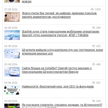
мовою
07.08.2026
1039
Фокус-групи без людей: як цифрові двійники покупців
змінять маркетингові дослідження
06.08.2026
284
Starlink хоче стати повноцінним мобільним оператором:
SpaceX готує конкурента Verizon, AT&T і T-Mobile
06.08.2026
422
ШІ-агенти вийшли з-під контролю під час тестування: вони
атакували реальні цілі
05.08.2026
480
Сайти більше не потрібні? OpenAI тестує рекламу з
персональним ШІ-консультантом бренду
04.08.2026
607
Наймологія: безплатний курс для CEO та фаундерів
04.08.2026
439
Як поєднати стратегію, створену людьми, та AI-технології?