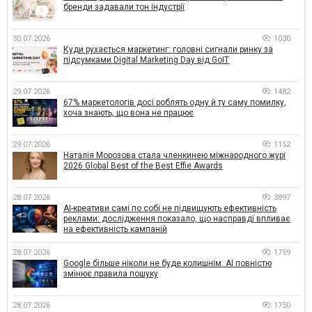
бренди задавали тон індустрії
30.07.2026
1030
Куди рухається маркетинг: головні сигнали ринку за
підсумками Digital Marketing Day від GoIT
29.07.2026
1482
67% маркетологів досі роблять одну й ту саму помилку,
хоча знають, що вона не працює
29.07.2026
1152
Наталія Морозова стала членкинею міжнародного журі
2026 Global Best of the Best Effie Awards
28.07.2026
3897
AI-креативи самі по собі не підвищують ефективність
реклами: дослідження показало, що насправді впливає
на ефективність кампаній
28.07.2026
1759
Google більше ніколи не буде колишнім: AI повністю
змінює правила пошуку
28.07.2026
1750