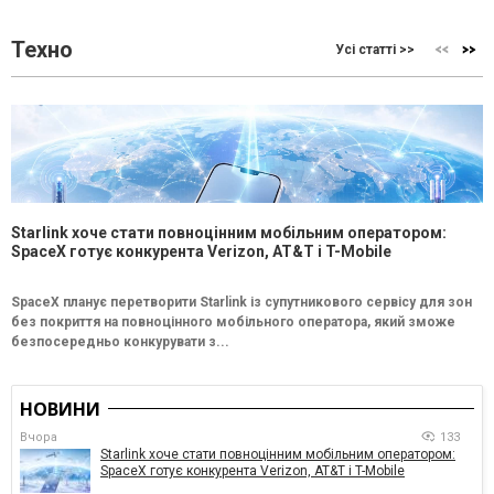
Техно
Усі статті >>
Starlink хоче стати повноцінним мобільним оператором:
SpaceX готує конкурента Verizon, AT&T і T-Mobile
SpaceX планує перетворити Starlink із супутникового сервісу для зон
без покриття на повноцінного мобільного оператора, який зможе
безпосередньо конкурувати з...
НОВИНИ
Вчора
133
Starlink хоче стати повноцінним мобільним оператором:
SpaceX готує конкурента Verizon, AT&T і T-Mobile