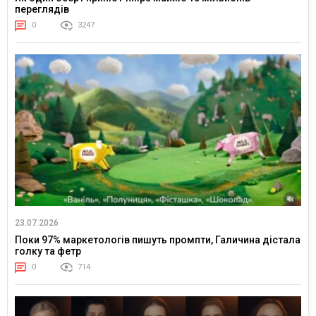
переглядів
0
3247
23.07.2026
Поки 97% маркетологів пишуть промпти, Галичина дістала
голку та фетр
0
714