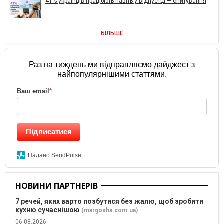
41% українців працюють навіть у відпустці — опитування
БІЛЬШЕ
Раз на тиждень ми відправляємо дайджест з
найпопулярнішими статтями.
Ваш email
*
Підписатися
Надано SendPulse
НОВИНИ ПАРТНЕРІВ
7 речей, яких варто позбутися без жалю, щоб зробити
кухню сучаснішою
(margosha.com.ua)
06.08.2026