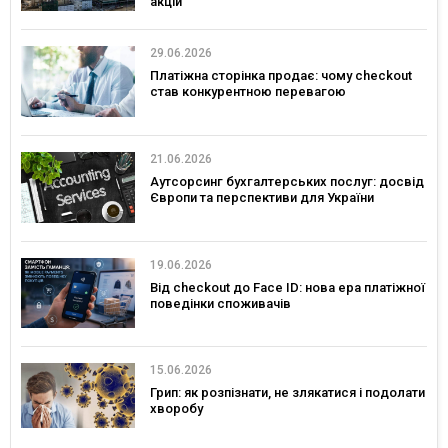
акцій
29.06.2026
Платіжна сторінка продає: чому checkout
став конкурентною перевагою
21.06.2026
Аутсорсинг бухгалтерських послуг: досвід
Європи та перспективи для України
19.06.2026
Від checkout до Face ID: нова ера платіжної
поведінки споживачів
15.06.2026
Грип: як розпізнати, не злякатися і подолати
хворобу