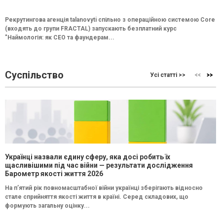
Рекрутингова агенція talanovyti спільно з операційною системою Core
(входять до групи FRACTAL) запускають безплатний курс
"Наймологія: як СEO та фаундерам...
Суспільство
Усі статті >>
Українці назвали єдину сферу, яка досі робить їх
щасливішими під час війни — результати дослідження
Барометр якості життя 2026
На п’ятий рік повномасштабної війни українці зберігають відносно
стале сприйняття якості життя в країні. Серед складових, що
формують загальну оцінку...