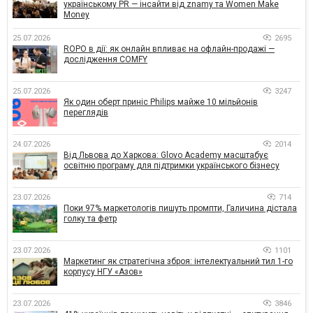
українському PR — інсайти від znamy та Women Make
Money
25.07.2026
2695
ROPO в дії: як онлайн впливає на офлайн-продажі —
дослідження COMFY
25.07.2026
3247
Як один оберт приніс Philips майже 10 мільйонів
переглядів
24.07.2026
2014
Від Львова до Харкова: Glovo Academy масштабує
освітню програму для підтримки українського бізнесу
23.07.2026
714
Поки 97% маркетологів пишуть промпти, Галичина дістала
голку та фетр
23.07.2026
1101
Маркетинг як стратегічна зброя: інтелектуальний тил 1-го
корпусу НГУ «Азов»
23.07.2026
3846