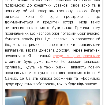
підтримкою до кредитних установ, своєчасно та в
повному обсязі повертали грошову позику. Якщо
виникає хоча б одне прострочення, це
документується у кредитній історії. Іноді таких
негативних записів може бути кілька. Причини, чому
позичальники, що неспроможні погасити борг вчасно,
бувають зовсім різні. Це неправильно розрахований
бюджет, затримки із зарплатою чи соціальними
виплатами, втрата джерела доходу. Через негативні
позначки в КІ наступний
кредит з простроченнями
отримати буде дуже важко. Не завжди фінансові
організації йдуть на такий ризик і видають позику
позичальникам із сумнівною платоспроможністю. У
банках, де бачать списки боржників та інформацію
щодо кредитних зобов’язань, точно буде відмовлено.