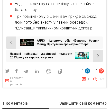
Надішліть заявку на перевірку, яка не займе
багато часу.
При позитивному рішенні вам прийде смс-код,
який потрібно внести у певний осередок,
підписавши таким чином кредитний договір.
АЛЛО підтримує збір «Бонусна броня»
Навігація
Фонду Притули на бронетранстпорт
записів
Названі найкращі українські подкасти
2023 року за версією слухачів
1
0
Написати
1
972
в
редакцію
1
Коментарів
Залишити свій коментар