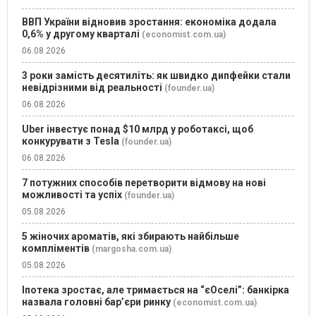
ВВП України відновив зростання: економіка додала
0,6% у другому кварталі
(economist.com.ua)
06.08.2026
3 роки замість десятиліть: як швидко дипфейки стали
невідрізними від реальності
(founder.ua)
06.08.2026
Uber інвестує понад $10 млрд у роботаксі, щоб
конкурувати з Tesla
(founder.ua)
06.08.2026
7 потужних способів перетворити відмову на нові
можливості та успіх
(founder.ua)
05.08.2026
5 жіночих ароматів, які збирають найбільше
компліментів
(margosha.com.ua)
05.08.2026
Іпотека зростає, але тримається на “єОселі”: банкірка
назвала головні бар’єри ринку
(economist.com.ua)