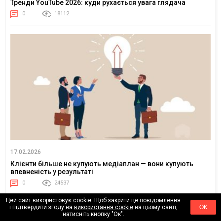
Тренди YouTube 2026: куди рухається увага глядача
0
18112
17.02.2026
Клієнти більше не купують медіаплан — вони купують
впевненість у результаті
0
24537
Цей сайт використовує cookie. Щоб закрити це повідомлення
і підтвердити згоду на
використання cookie
на цьому сайті,
ОК
натисніть кнопку "Ок".