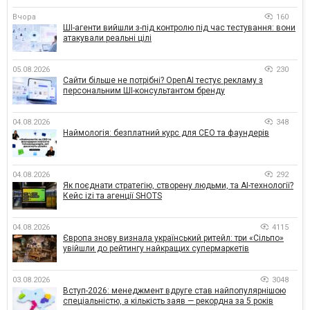
Вчора
160
ШІ-агенти вийшли з-під контролю під час тестування: вони
атакували реальні цілі
05.08.2026
230
Сайти більше не потрібні? OpenAI тестує рекламу з
персональним ШІ-консультантом бренду
04.08.2026
348
Наймологія: безплатний курс для CEO та фаундерів
04.08.2026
292
Як поєднати стратегію, створену людьми, та AI-технології?
Кейс izi та агенції SHOTS
04.08.2026
4115
Європа знову визнала український ритейл: три «Сільпо»
увійшли до рейтингу найкращих супермаркетів
03.08.2026
3048
Вступ-2026: менеджмент вдруге став найпопулярнішою
спеціальністю, а кількість заяв — рекордна за 5 років