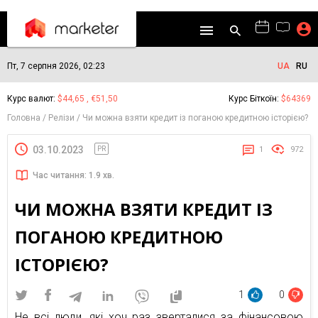
Пт, 7 серпня 2026, 02:23
UA
RU
Курс валют:
$44,65 , €51,50
Курс Біткоїн:
$64369
Головна
Релізи
Чи можна взяти кредит із поганою кредитною історією?
03.10.2023
PR
1
972
Час читання: 1.9 хв.
ЧИ МОЖНА ВЗЯТИ КРЕДИТ ІЗ
ПОГАНОЮ КРЕДИТНОЮ
ІСТОРІЄЮ?
1
0
Не всі люди, які хоч раз зверталися за фінансовою