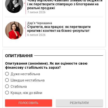
Чому інфлюенс-кампанії зливають бюджети
і як перетворити співпрацю з блогерами на
реальні продажі
7 липня 2026
Дарʼя Черкашина
Стратегія, яка працює: як перетворити
креатив і контент на бізнес-результат
6 липня 2026
ОПИТУВАННЯ
Опитування (анонімне). Як ви оцінюєте свою
фінансову стабільність зараз?
Дуже нестабільна
Швидше нестабільна
Cтабільна
Краще, ніж до війни
ГОЛОСОВАТЬ
РЕЗУЛЬТАТИ