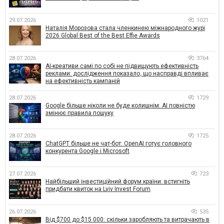
29.07.2026
1021
Наталія Морозова стала членкинею міжнародного журі
2026 Global Best of the Best Effie Awards
28.07.2026
3764
AI-креативи самі по собі не підвищують ефективність
реклами: дослідження показало, що насправді впливає
на ефективність кампаній
28.07.2026
1729
Google більше ніколи не буде колишнім: AI повністю
змінює правила пошуку
28.07.2026
1725
ChatGPT більше не чат-бот: OpenAI готує головного
конкурента Google і Microsoft
27.07.2026
723
Найбільший інвестиційний форум країни: встигніть
придбати квиток на Lviv Invest Forum
26.07.2026
535
Від $700 до $15 000: скільки заробляють та витрачають в