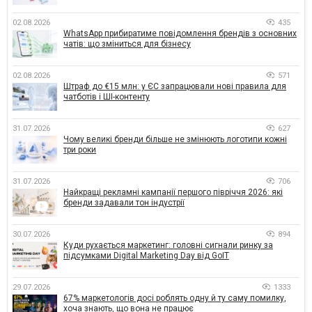
02.08.2026
435
WhatsApp прибиратиме повідомлення брендів з основних
чатів: що зміниться для бізнесу
02.08.2026
571
Штраф до €15 млн: у ЄС запрацювали нові правила для
чатботів і ШІ-контенту
31.07.2026
627
Чому великі бренди більше не змінюють логотипи кожні
три роки
31.07.2026
706
Найкращі рекламні кампанії першого півріччя 2026: які
бренди задавали тон індустрії
30.07.2026
894
Куди рухається маркетинг: головні сигнали ринку за
підсумками Digital Marketing Day від GoIT
29.07.2026
1333
67% маркетологів досі роблять одну й ту саму помилку,
хоча знають, що вона не працює