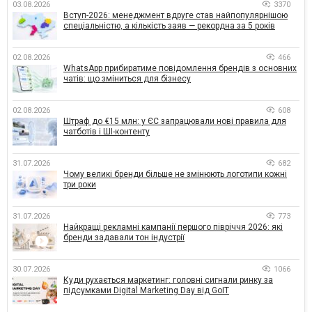
03.08.2026
3370
Вступ-2026: менеджмент вдруге став найпопулярнішою
спеціальністю, а кількість заяв — рекордна за 5 років
02.08.2026
466
WhatsApp прибиратиме повідомлення брендів з основних
чатів: що зміниться для бізнесу
02.08.2026
608
Штраф до €15 млн: у ЄС запрацювали нові правила для
чатботів і ШІ-контенту
31.07.2026
682
Чому великі бренди більше не змінюють логотипи кожні
три роки
31.07.2026
773
Найкращі рекламні кампанії першого півріччя 2026: які
бренди задавали тон індустрії
30.07.2026
1066
Куди рухається маркетинг: головні сигнали ринку за
підсумками Digital Marketing Day від GoIT