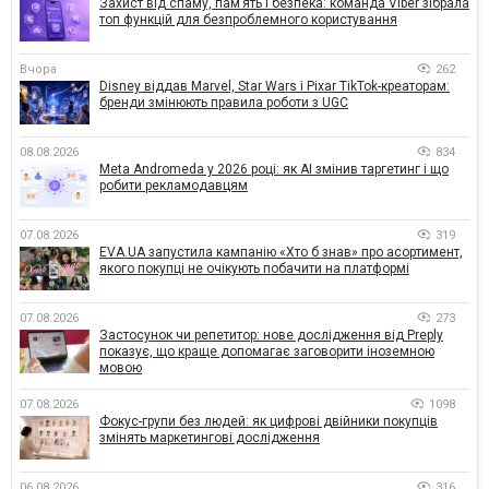
Захист від спаму, памʼять і безпека: команда Viber зібрала
топ функцій для безпроблемного користування
Вчора
262
Disney віддав Marvel, Star Wars і Pixar TikTok-креаторам:
бренди змінюють правила роботи з UGC
08.08.2026
834
Meta Andromeda у 2026 році: як AI змінив таргетинг і що
робити рекламодавцям
07.08.2026
319
EVA.UA запустила кампанію «Хто б знав» про асортимент,
якого покупці не очікують побачити на платформі
07.08.2026
273
Застосунок чи репетитор: нове дослідження від Preply
показує, що краще допомагає заговорити іноземною
мовою
07.08.2026
1098
Фокус-групи без людей: як цифрові двійники покупців
змінять маркетингові дослідження
06.08.2026
316