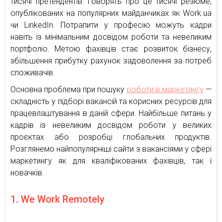
тисячі претендентів. Говорять про це тисячі резюме,
опублікованих на популярних майданчиках як Work.ua
чи LinkedIn. Потрапити у професію можуть кадри
навіть із мінімальним досвідом роботи та невеликим
портфоліо. Метою фахівців стає розвиток бізнесу,
збільшення прибутку рахунок задоволення за потреб
споживачів.
Основна проблема при пошуку
роботи в маркетингу
—
складність у підборі вакансій та корисних ресурсів для
працевлаштування в даній сфери. Найбільше питань у
кадрів із невеликим досвідом роботи у великих
проєктах або розробці глобальних продуктів.
Розглянемо найпопулярніші сайти з вакансіями у сфері
маркетингу як для кваліфікованих фахівців, так і
новачків.
1. We Work Remotely