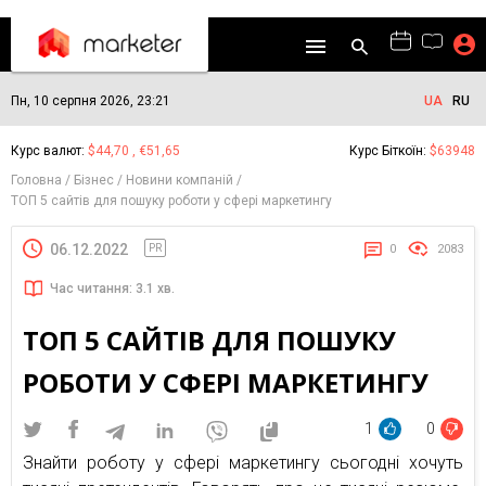
Пн, 10 серпня 2026, 23:21
UA
RU
Курс валют:
$44,70 , €51,65
Курс Біткоїн:
$63948
Головна
Бізнес
Новини компаній
ТОП 5 сайтів для пошуку роботи у сфері маркетингу
06.12.2022
PR
0
2083
Час читання: 3.1 хв.
ТОП 5 САЙТІВ ДЛЯ ПОШУКУ
РОБОТИ У СФЕРІ МАРКЕТИНГУ
1
0
Знайти роботу у сфері маркетингу сьогодні хочуть