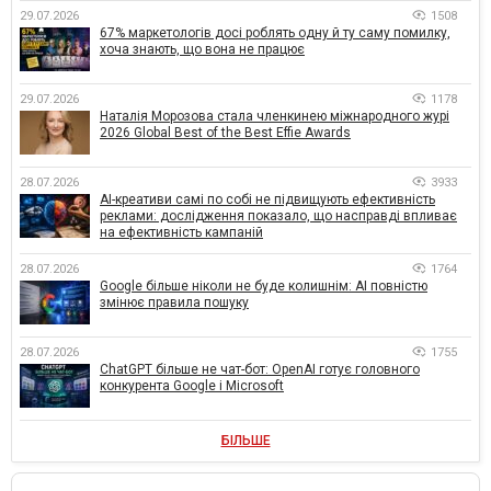
29.07.2026
1508
67% маркетологів досі роблять одну й ту саму помилку,
хоча знають, що вона не працює
29.07.2026
1178
Наталія Морозова стала членкинею міжнародного журі
2026 Global Best of the Best Effie Awards
28.07.2026
3933
AI-креативи самі по собі не підвищують ефективність
реклами: дослідження показало, що насправді впливає
на ефективність кампаній
28.07.2026
1764
Google більше ніколи не буде колишнім: AI повністю
змінює правила пошуку
28.07.2026
1755
ChatGPT більше не чат-бот: OpenAI готує головного
конкурента Google і Microsoft
БІЛЬШЕ