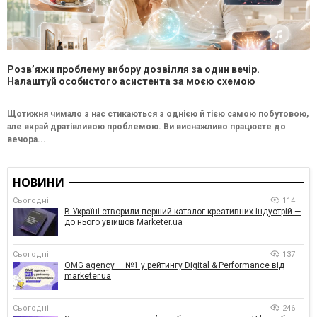
Розв’яжи проблему вибору дозвілля за один вечір.
Налаштуй особистого асистента за моєю схемою
Щотижня чимало з нас стикаються з однією й тією самою побутовою,
але вкрай дратівливою проблемою. Ви виснажливо працюєте до
вечора...
НОВИНИ
Сьогодні
114
В Україні створили перший каталог креативних індустрій —
до нього увійшов Marketer.ua
Сьогодні
137
OMG agency — №1 у рейтингу Digital & Performance від
marketer.ua
Сьогодні
246