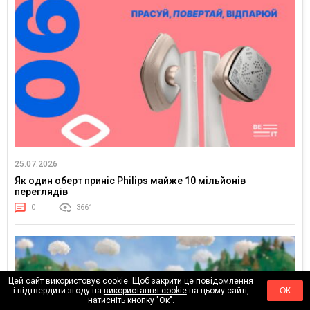
25.07.2026
Як один оберт приніс Philips майже 10 мільйонів
переглядів
0
3661
Цей сайт використовує cookie. Щоб закрити це повідомлення
і підтвердити згоду на
використання cookie
на цьому сайті,
ОК
натисніть кнопку "Ок".