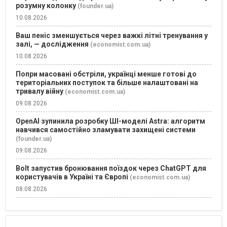
розумну колонку
(founder.ua)
10.08.2026
Ваш пеніс зменшується через важкі літні тренування у
залі, — дослідження
(economist.com.ua)
10.08.2026
Попри масовані обстріли, українці менше готові до
територіальних поступок та більше налаштовані на
тривалу війну
(economist.com.ua)
09.08.2026
OpenAI зупинила розробку ШІ-моделі Astra: алгоритм
навчився самостійно зламувати захищені системи
(founder.ua)
09.08.2026
Bolt запустив бронювання поїздок через ChatGPT для
користувачів в Україні та Європі
(economist.com.ua)
08.08.2026