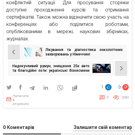
конфліктній ситуації. Для просування сторінки
доступне проходження курсів та отримання
сертифікатів. Також можна відзначити свою участь на
конференціях або поділитися роботами,
опублікованими в мережі, наукових збірниках,
журналах.
Лікування та діагностика онкологічних
Навігація
захворювань у Німеччині
записів
Надокучливий румун, знищення 25к авто
та благодійні лоти: українські бізнесмени
поділились своїми факапамии на IT FuckUp
Night by EASE
1
0
Написати
0
2083
в
редакцію
0
Коментарів
Залишити свій коментар