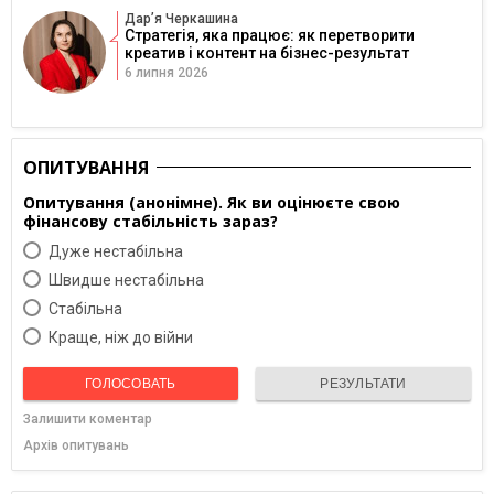
Дарʼя Черкашина
Стратегія, яка працює: як перетворити
креатив і контент на бізнес-результат
6 липня 2026
ОПИТУВАННЯ
Опитування (анонімне). Як ви оцінюєте свою
фінансову стабільність зараз?
Дуже нестабільна
Швидше нестабільна
Cтабільна
Краще, ніж до війни
ГОЛОСОВАТЬ
РЕЗУЛЬТАТИ
Залишити коментар
Архів опитувань