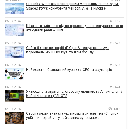
Starlink хоче стати повноцінним мобільним оператором:
SpaceX готує конкурента Verizon, AT&T і T-Mobile
06.08.2026
465
ШІ-агенти вийшли з-під контролю під час тестування: вони
атакували реальні цілі
05.08.2026
522
Сайти більше не потрібні? OpenAI тестує рекламу з
персональним ШІ-консультантом бренду
04.08.2026
663
Наймологія: безплатний курс для CEO та фаундерів
04.08.2026
474
Як поєднати стратегію, створену людьми, та AI-технології?
Кейс izi та агенції SHOTS
04.08.2026
4312
Європа знову визнала український ритейл: три «Сільпо»
увійшли до рейтингу найкращих супермаркетів