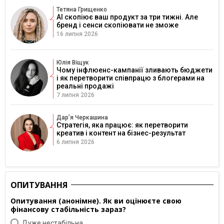
Тетяна Грищенко
AI скопіює ваш продукт за три тижні. Але
бренд і сенси скопіювати не зможе
16 липня 2026
Юлія Віщук
Чому інфлюенс-кампанії зливають бюджети
і як перетворити співпрацю з блогерами на
реальні продажі
7 липня 2026
Дарʼя Черкашина
Стратегія, яка працює: як перетворити
креатив і контент на бізнес-результат
6 липня 2026
ОПИТУВАННЯ
Опитування (анонімне). Як ви оцінюєте свою
фінансову стабільність зараз?
Дуже нестабільна