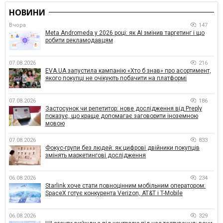
НОВИНИ
Вчора
147
Meta Andromeda у 2026 році: як AI змінив таргетинг і що
робити рекламодавцям
07.08.2026
216
EVA.UA запустила кампанію «Хто б знав» про асортимент,
якого покупці не очікують побачити на платформі
07.08.2026
186
Застосунок чи репетитор: нове дослідження від Preply
показує, що краще допомагає заговорити іноземною
мовою
07.08.2026
833
Фокус-групи без людей: як цифрові двійники покупців
змінять маркетингові дослідження
06.08.2026
234
Starlink хоче стати повноцінним мобільним оператором:
SpaceX готує конкурента Verizon, AT&T і T-Mobile
06.08.2026
329