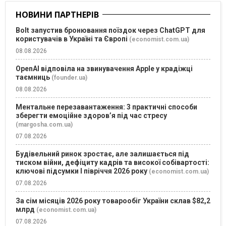
НОВИНИ ПАРТНЕРІВ
Bolt запустив бронювання поїздок через ChatGPT для
користувачів в Україні та Європі
(economist.com.ua)
08.08.2026
OpenAI відповіла на звинувачення Apple у крадіжці
таємниць
(founder.ua)
08.08.2026
Ментальне перезавантаження: 3 практичні способи
зберегти емоційне здоров’я під час стресу
(margosha.com.ua)
07.08.2026
Будівельний ринок зростає, але залишається під
тиском війни, дефіциту кадрів та високої собівартості:
ключові підсумки І півріччя 2026 року
(economist.com.ua)
07.08.2026
За сім місяців 2026 року товарообіг України склав $82,2
млрд
(economist.com.ua)
07.08.2026