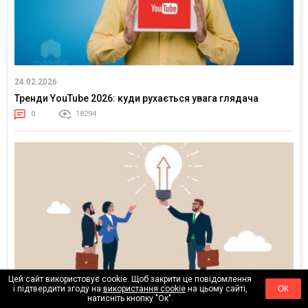
24.02.2026
Тренди YouTube 2026: куди рухається увага глядача
0
18294
Цей сайт використовує cookie. Щоб закрити це повідомлення
і підтвердити згоду на
використання cookie
на цьому сайті,
ОК
натисніть кнопку "Ок".
17.02.2026