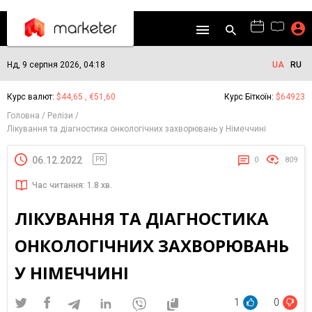
Нд, 9 серпня 2026, 04:18
UA
RU
Курс валют:
$44,65 , €51,60
Курс Біткоїн:
$64923
Головна
Релізи
Лікування та діагностика онкологічних захворювань у Німеччині
06.12.2022
PR
0
809
Час читання: 1.8 хв.
ЛІКУВАННЯ ТА ДІАГНОСТИКА
ОНКОЛОГІЧНИХ ЗАХВОРЮВАНЬ
У НІМЕЧЧИНІ
1
0