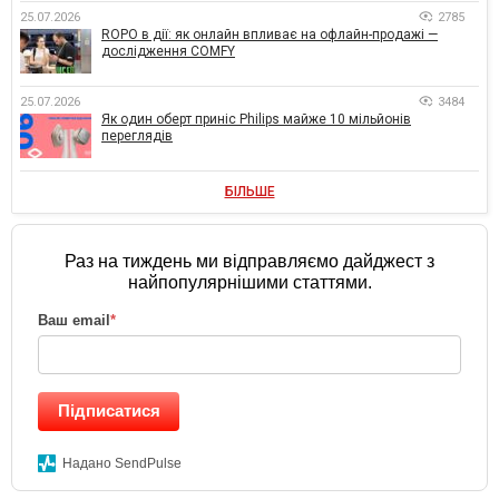
25.07.2026
2785
ROPO в дії: як онлайн впливає на офлайн-продажі —
дослідження COMFY
25.07.2026
3484
Як один оберт приніс Philips майже 10 мільйонів
переглядів
БІЛЬШЕ
Раз на тиждень ми відправляємо дайджест з
найпопулярнішими статтями.
Ваш email
*
Підписатися
Надано SendPulse