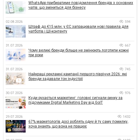
WhatsApp прибиратиме повідомлення брендів з основних
чатів: що зміниться для бізнесу
02.08.2026
594
Штраф до €15 млн: у ЄС запрацювали нові правила для
чатботів і ШІ-контенту
31.07.2026
667
Чому великі бренди більше не змінюють логотипи кожні
три роки
31.07.2026
745
Найкращі рекламні кампанії першого півріччя 2026: які
бренди задавали тон індустрії
30.07.2026
976
Куди рухається маркетинг: головні сигнали ринку за
підсумками Digital Marketing Day від GoIT
29.07.2026
1432
67% маркетологів досі роблять одну й ту саму помилку,
хоча знають, що вона не працює