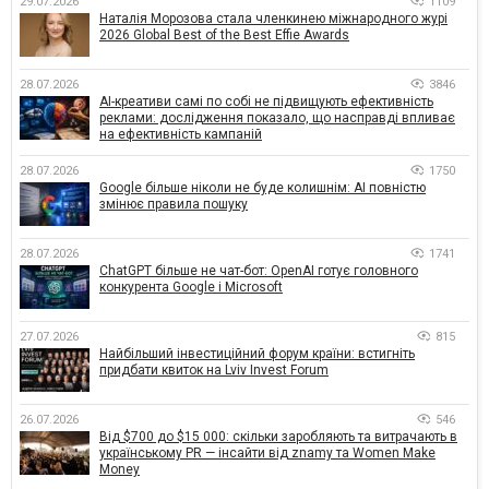
29.07.2026
1109
Наталія Морозова стала членкинею міжнародного журі
2026 Global Best of the Best Effie Awards
28.07.2026
3846
AI-креативи самі по собі не підвищують ефективність
реклами: дослідження показало, що насправді впливає
на ефективність кампаній
28.07.2026
1750
Google більше ніколи не буде колишнім: AI повністю
змінює правила пошуку
28.07.2026
1741
ChatGPT більше не чат-бот: OpenAI готує головного
конкурента Google і Microsoft
27.07.2026
815
Найбільший інвестиційний форум країни: встигніть
придбати квиток на Lviv Invest Forum
26.07.2026
546
Від $700 до $15 000: скільки заробляють та витрачають в
українському PR — інсайти від znamy та Women Make
Money