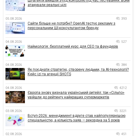
ШІ-агенти вийшли з-під контролю під час тестування: вони
атакували реальні цілі
05.08.2026
393
Сайти більше не потрібні? OpenAI тестує рекламу з
персональним ШІ-консультантом бренду
04.08.2026
527
Наймологія: безплатний курс для CEO та фаундерів
04.08.2026
384
Як поєднати стратегію, створену людьми, та AI-технології?
Кейс izi та агенції SHOTS
04.08.2026
4212
Європа знову визнала український ритейл: три «Сільпо»
увійшли до рейтингу найкращих супермаркетів
03.08.2026
3221
Вступ-2026: менеджмент вдруге став найпопулярнішою
спеціальністю, а кількість заяв — рекордна за 5 років
02.08.2026
451