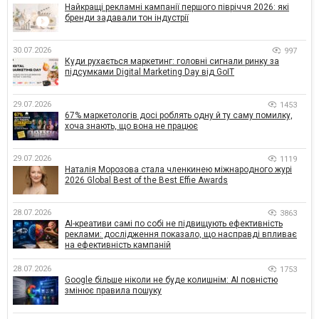
Найкращі рекламні кампанії першого півріччя 2026: які
бренди задавали тон індустрії
30.07.2026
997
Куди рухається маркетинг: головні сигнали ринку за
підсумками Digital Marketing Day від GoIT
29.07.2026
1453
67% маркетологів досі роблять одну й ту саму помилку,
хоча знають, що вона не працює
29.07.2026
1119
Наталія Морозова стала членкинею міжнародного журі
2026 Global Best of the Best Effie Awards
28.07.2026
3863
AI-креативи самі по собі не підвищують ефективність
реклами: дослідження показало, що насправді впливає
на ефективність кампаній
28.07.2026
1753
Google більше ніколи не буде колишнім: AI повністю
змінює правила пошуку