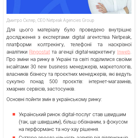
Дмитро Скляр, СЕО Netpeak Agencies Group
Для цього матеріалу було проведено внутрішнє
дослідження з експертами digital агентства Netpeak,
платформи колтрекінгу, телефонії та наскрізної
аналітики
Ringostat
та агенції digital-маркетингу
Inweb
.
Про зміни на ринку в Україні та світі поділилися своїми
інсайтами 30 new business менеджерів, маркетологів,
власників бізнесу та проєктних менеджерів, які ведуть
сукупно понад 500 проєктів: інтернет-магазинів,
хмарних сервісів, застосунків.
Основні пойнти змін в українському ринку:
Український ринок digital-послуг став швидшим
(так, ще швидшим), більш обізнаним, з фокусом
на перформанс та ноу-хау рішення.
Суттєво зросла кількість запитів від підприємців,