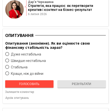
Дарʼя Черкашина
Стратегія, яка працює: як перетворити
креатив і контент на бізнес-результат
6 липня 2026
ОПИТУВАННЯ
Опитування (анонімне). Як ви оцінюєте свою
фінансову стабільність зараз?
Дуже нестабільна
Швидше нестабільна
Cтабільна
Краще, ніж до війни
ГОЛОСОВАТЬ
РЕЗУЛЬТАТИ
Залишити коментар
Архів опитувань