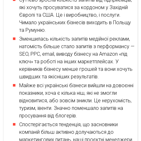
які хочуть просуватися за кордоном у Західній
Європі та США. Це і виробництво, і послуги.
Чимало українських бізнесів виходить в Польщу
та Румунію.
Зменшилась кількість запитів медійної реклами,
натомість більше стало запитів з перформансу —
SEO, PPC, email, виводу бізнесу на Amazon «під
ключ» та роботі на інших маркетплейсах. У
керівників бізнесу менше грошей та вони хочуть
швидших та якісніших результатів.
Майже всі українські бізнеси вийшли на довоєнні
показники, хоча є кілька ніш, які не змогли
відновитися, або зовсім зникли. Це нерухомість,
туризм, івенти. Значно поменшало запитів на
просування від блогерів.
Спостерігається тенденція, що засновники
компаній більш активно долучаються до
маркетингових питань, наші проєктні менеджери