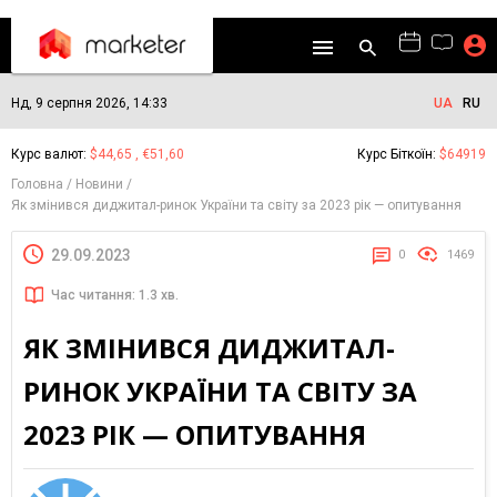
Нд, 9 серпня 2026, 14:33
UA
RU
Курс валют:
$44,65 , €51,60
Курс Біткоїн:
$64919
Головна
Новини
Як змінився диджитал-ринок України та світу за 2023 рік — опитування
29.09.2023
0
1469
Час читання: 1.3 хв.
ЯК ЗМІНИВСЯ ДИДЖИТАЛ-
РИНОК УКРАЇНИ ТА СВІТУ ЗА
2023 РІК — ОПИТУВАННЯ