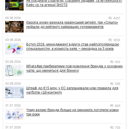
Як поєднати стратегію, створену людьми, та AI-технології?
Кейс izi та агенції SHOTS
04.08.2026
4237
Європа знову визнала український ритейл: три «Сільпо»
увійшли до рейтингу найкращих супермаркетів
03.08.2026
3253
Вступ-2026: менеджмент вдруге став найпопулярнішою
спеціальністю, а кількість заяв — рекордна за 5 років
02.08.2026
455
WhatsApp прибиратиме повідомлення брендів з основних
чатів: що зміниться для бізнесу
02.08.2026
595
Штраф до €15 млн: у ЄС запрацювали нові правила для
чатботів і ШІ-контенту
31.07.2026
669
Чому великі бренди більше не змінюють логотипи кожні
три роки
31.07.2026
753