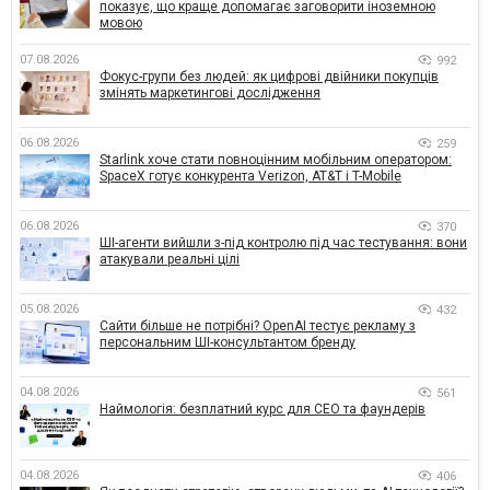
показує, що краще допомагає заговорити іноземною
мовою
07.08.2026
992
Фокус-групи без людей: як цифрові двійники покупців
змінять маркетингові дослідження
06.08.2026
259
Starlink хоче стати повноцінним мобільним оператором:
SpaceX готує конкурента Verizon, AT&T і T-Mobile
06.08.2026
370
ШІ-агенти вийшли з-під контролю під час тестування: вони
атакували реальні цілі
05.08.2026
432
Сайти більше не потрібні? OpenAI тестує рекламу з
персональним ШІ-консультантом бренду
04.08.2026
561
Наймологія: безплатний курс для CEO та фаундерів
04.08.2026
406