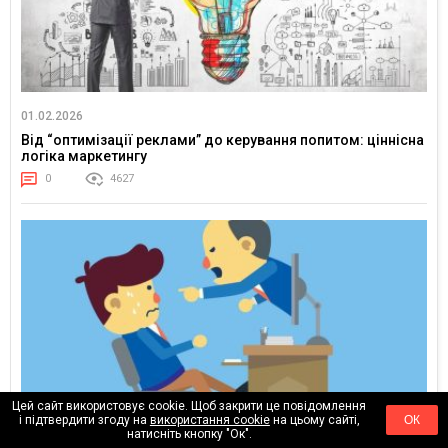
01.02.2026
Від “оптимізації реклами” до керування попитом: ціннісна
логіка маркетингу
0
4627
Цей сайт використовує cookie. Щоб закрити це повідомлення
і підтвердити згоду на
використання cookie
на цьому сайті,
ОК
натисніть кнопку "Ок".