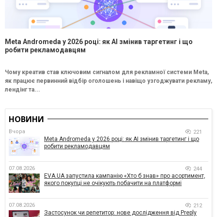
Meta Andromeda у 2026 році: як AI змінив таргетинг і що
робити рекламодавцям
Чому креатив став ключовим сигналом для рекламної системи Meta,
як працює первинний відбір оголошень і навіщо узгоджувати рекламу,
лендінг та...
НОВИНИ
Вчора
221
Meta Andromeda у 2026 році: як AI змінив таргетинг і що
робити рекламодавцям
07.08.2026
244
EVA.UA запустила кампанію «Хто б знав» про асортимент,
якого покупці не очікують побачити на платформі
07.08.2026
212
Застосунок чи репетитор: нове дослідження від Preply