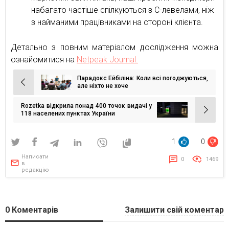
набагато частіше спілкуються з C-левелами, ніж
з найманими працівниками на стороні клієнта.
Детально з повним матеріалом дослідження можна
ознайомитися на
Netpeak Journal.
Парадокс Ейбіліна: Коли всі погоджуються,
Навігація
але ніхто не хоче
записів
Rozetka відкрила понад 400 точок видачі у
118 населених пунктах України
1
0
Написати
0
1469
в
редакцію
0
Коментарів
Залишити свій коментар