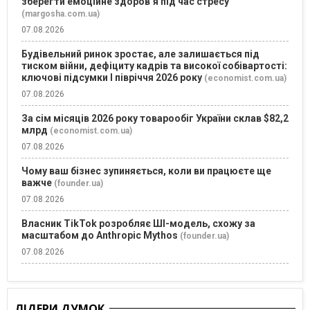
зберегти емоційне здоров’я під час стресу
(margosha.com.ua)
07.08.2026
Будівельний ринок зростає, але залишається під
тиском війни, дефіциту кадрів та високої собівартості:
ключові підсумки І півріччя 2026 року
(economist.com.ua)
07.08.2026
За сім місяців 2026 року товарообіг України склав $82,2
млрд
(economist.com.ua)
07.08.2026
Чому ваш бізнес зупиняється, коли ви працюєте ще
важче
(founder.ua)
07.08.2026
Власник TikTok розробляє ШІ-модель, схожу за
масштабом до Anthropic Mythos
(founder.ua)
07.08.2026
ЛІДЕРИ ДУМОК