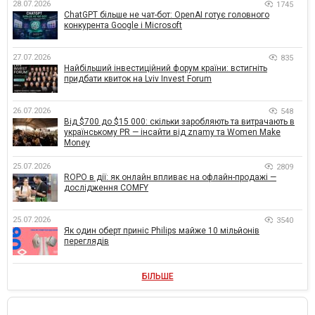
28.07.2026
1745
ChatGPT більше не чат-бот: OpenAI готує головного
конкурента Google і Microsoft
27.07.2026
835
Найбільший інвестиційний форум країни: встигніть
придбати квиток на Lviv Invest Forum
26.07.2026
548
Від $700 до $15 000: скільки заробляють та витрачають в
українському PR — інсайти від znamy та Women Make
Money
25.07.2026
2809
ROPO в дії: як онлайн впливає на офлайн-продажі —
дослідження COMFY
25.07.2026
3540
Як один оберт приніс Philips майже 10 мільйонів
переглядів
БІЛЬШЕ