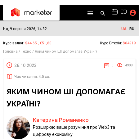
Нд, 9 серпня 2026, 14:32
UA
RU
Курс валют:
$44,65 , €51,60
Курс Біткоїн:
$64919
Головна
Техно
Яким чином ШІ допомагає Україні?
26.10.2023
0
4908
Час читання: 4.5 хв.
ЯКИМ ЧИНОМ ШІ ДОПОМАГАЄ
УКРАЇНІ?
Катерина Романенко
Розширюю ваше розуміння про Web3 та
цифрову економіку