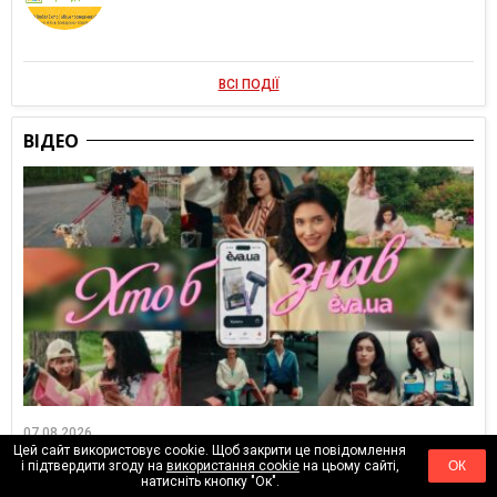
ВСІ ПОДІЇ
ВІДЕО
07.08.2026
Цей сайт використовує cookie. Щоб закрити це повідомлення
EVA.UA запустила кампанію «Хто б знав» про асортимент,
і підтвердити згоду на
використання cookie
на цьому сайті,
ОК
якого покупці не очікують побачити на платформі
натисніть кнопку "Ок".