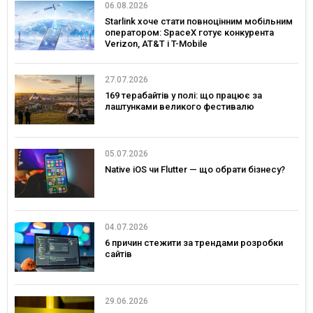
06.08.2026
Starlink хоче стати повноцінним мобільним
оператором: SpaceX готує конкурента
Verizon, AT&T і T-Mobile
27.07.2026
169 терабайтів у полі: що працює за
лаштунками великого фестивалю
05.07.2026
Native iOS чи Flutter — що обрати бізнесу?
04.07.2026
6 причин стежити за трендами розробки
сайтів
29.06.2026