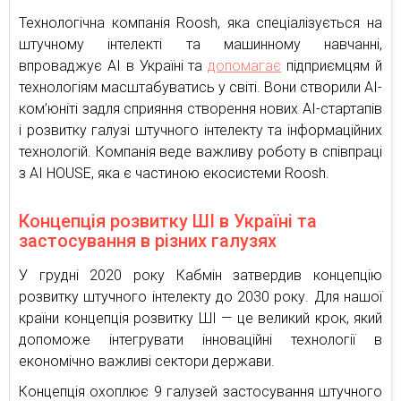
Технологічна компанія Roosh, яка спеціалізується на
штучному інтелекті та машинному навчанні,
впроваджує AI в Україні та
допомагає
підприємцям й
технологіям масштабуватись у світі. Вони створили AI-
ком’юніті задля сприяння створення нових AI-стартапів
і розвитку галузі штучного інтелекту та інформаційних
технологій. Компанія веде важливу роботу в співпраці
з AI HOUSE, яка є частиною екосистеми Roosh.
Концепція розвитку ШІ в Україні та
застосування в різних галузях
У грудні 2020 року Кабмін затвердив концепцію
розвитку штучного інтелекту до 2030 року. Для нашої
країни концепція розвитку ШІ — це великий крок, який
допоможе інтегрувати інноваційні технології в
економічно важливі сектори держави.
Концепція охоплює 9 галузей застосування штучного