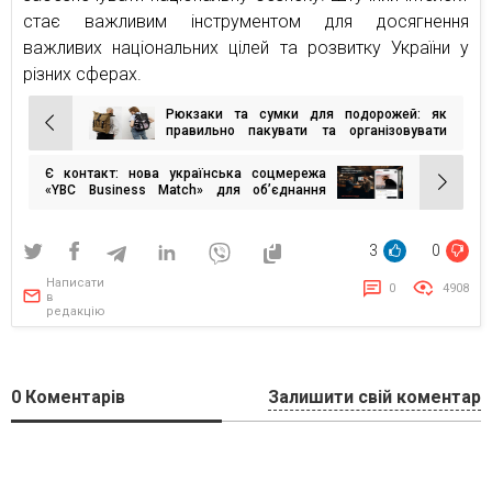
стає важливим інструментом для досягнення
важливих національних цілей та розвитку України у
різних сферах.
Рюкзаки та сумки для подорожей: як
Навігація
правильно пакувати та організовувати
багаж
записів
Є контакт: нова українська соцмережа
«YBC Business Match» для об’єднання
підприємців та спеціалістів увійшла в
ТОП-10 на AppStore
3
0
Написати
0
4908
в
редакцію
0
Коментарів
Залишити свій коментар