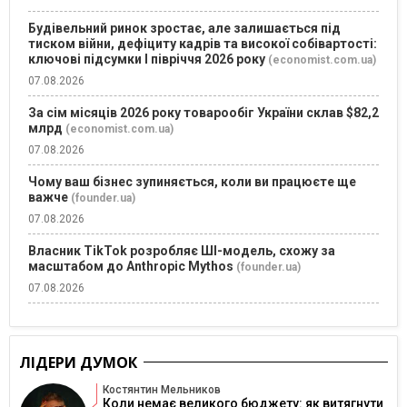
Будівельний ринок зростає, але залишається під
тиском війни, дефіциту кадрів та високої собівартості:
ключові підсумки І півріччя 2026 року
(economist.com.ua)
07.08.2026
За сім місяців 2026 року товарообіг України склав $82,2
млрд
(economist.com.ua)
07.08.2026
Чому ваш бізнес зупиняється, коли ви працюєте ще
важче
(founder.ua)
07.08.2026
Власник TikTok розробляє ШІ-модель, схожу за
масштабом до Anthropic Mythos
(founder.ua)
07.08.2026
ЛІДЕРИ ДУМОК
Костянтин Мельников
Коли немає великого бюджету: як витягнути