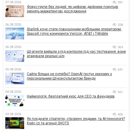
07.08.2026
991
Фокус-групи без людей: як цифрові двійники покупців
змінять маркетингові дослідження
06.08.2026
258
Starlink хоче стати повноцінним мобільним оператором:
SpaceX готує конкурента Verizon, AT&T і T-Mobile
06.08.2026
369
ШІ-агенти вийшли з-під контролю під час тестування: вони
атакували реальні цілі
05.08.2026
431
Сайти більше не потрібні? OpenAI тестує рекламу з
персональним ШІ-консультантом бренду
04.08.2026
561
Наймологія: безплатний курс для CEO та фаундерів
04.08.2026
406
Як поєднати стратегію, створену людьми, та AI-технології?
Кейс izi та агенції SHOTS