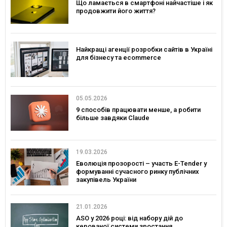
Що ламається в смартфоні найчастіше і як
продовжити його життя?
Найкращі агенції розробки сайтів в Україні
для бізнесу та ecommerce
05.05.2026
9 способів працювати менше, а робити
більше завдяки Claude
19.03.2026
Еволюція прозорості – участь E-Tender у
формуванні сучасного ринку публічних
закупівель України
21.01.2026
ASO у 2026 році: від набору дій до
керованої системи зростання