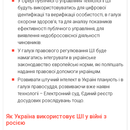
У сфері публічного управління технології ШІ
будуть використовуватись для цифрової
ідентифікації та верифікації особистості, в галузі
охорони здоров’я, та для аналізу показників
ефективності публічного управління, для
виявлення недобросовісної діяльності
чиновників.
У галузі правового регулювання ШІ буде
намагатись інтегрувати в українське
законодавство європейські норми, які поліпшать
надання правової допомоги українцям.
Розвивати штучний інтелект в Україні планують і в
галузі правосуддя, розвиваючи вже наявні
технології – Електронний суд, Єдиний реєстр
досудових розслідувань тощо.
Як Україна використовує ШІ у війні з
росією