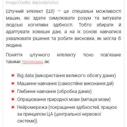
Image Credits: depositphotos
Штучний інтелект (ШІ) — це спеціальні можливості
машин, які здатні симулювати розум та імітувати
людські когнітивні здібності. Тобто збирати й
адаптувати зовнішні дані, а на їх основі навчатися
ухвалювати рішення та робити висновки, як могла б
людина.
Поняття штучного інтелекту тісно пов’язане
такими
термінами
, як:
Big data (використання великого обсягу даних)
Машинне навчання (самостійне виконання дій)
Глибинне навчання (обробка даних)
Опрацювання природної мови (імітація мови)
Нейромережа (покращення здібностей, працює
за принципом ЦА (центральної нервової
системи)).