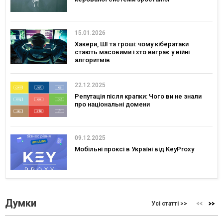
15.01.2026
Хакери, ШІ та гроші: чому кібератаки
стають масовими і хто виграє у війні
алгоритмів
22.12.2025
Репутація після крапки: Чого ви не знали
про національні домени
09.12.2025
Мобільні проксі в Україні від KeyProxy
Думки
Усі статті >>