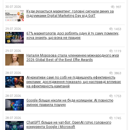
30.07.2026
997
Куди рухається маркетинг: головні сигнали ринку за
підсумками Digital Marketing Day від GoIT
29.07.2026
1453
67% маркетологів досі роблять одну й ту саму помилку,
хоча знають, що вона не працює
29.07.2026
1119
Наталія Морозова стала членкинею міжнародного журі
2026 Global Best of the Best Effie Awards
28.07.2026
3863
AI-креативи самі по собі не підвищують ефективність
реклами: дослідження показало, що насправді впливає
на ефективність кампаній
28.07.2026
1753
Google більше ніколи не буде колишнім: AI повністю
змінює правила пошуку
28.07.2026
1745
ChatGPT більше не чат-бот: OpenAI готує головного
конкурента Google і Microsoft