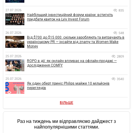
27.07.2026
835
Найбільший інвестиційний форум країни: встигніть
придбати квиток на Lviv Invest Forum
26.07.2026
548
Від $700 до $15 000: скільки заробляють та витрачають в
українському PR — інсайти від znamy та Women Make
Money
25.07.2026
2809
ROPO в дії: як онлайн впливає на офлайн-продажі —
дослідження COMFY
25.07.2026
3540
Як один оберт приніс Philips майже 10 мільйонів
переглядів
БІЛЬШЕ
Раз на тиждень ми відправляємо дайджест з
найпопулярнішими статтями.