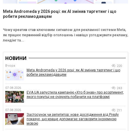
Meta Andromeda у 2026 році: як AI змінив таргетинг і що
робити рекламодавцям
Чому креатив став ключовим сигналом для рекламної системи Meta,
як працює первинний відбір оголошень і навіщо узгоджувати рекламу,
лендінг та...
НОВИНИ
Вчора
220
Meta Andromeda у 2026 році: як AI змінив таргетинг і що
робити рекламодавцям
07.08.2026
243
EVA.UA запустила кампанію «Хто б знав» про асортимент,
якого покупці не очікують побачити на платформі
07.08.2026
211
Застосунок чи репетитор: нове дослідження від Preply
показує, що краще допомагає заговорити іноземною
мовою