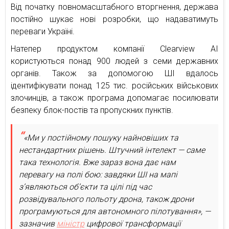
Від початку повномасштабного вторгнення, держава
постійно шукає нові розробки, що надаватимуть
переваги Україні.
Натепер продуктом компанії Clearview AI
користуються понад 900 людей з семи державних
органів. Також за допомогою ШІ вдалось
ідентифікувати понад 125 тис. російських військових
злочинців, а також програма допомагає посилювати
безпеку блок-постів та пропускних пунктів.
«Ми у постійному пошуку найновіших та
нестандартних рішень. Штучний інтелект — саме
така технологія. Вже зараз вона дає нам
перевагу на полі бою: завдяки ШІ на мапі
зʼявляються обʼєкти та цілі під час
розвідувального польоту дрона, також дрони
програмуються для автономного пілотування», —
зазначив
міністр
цифрової трансформації