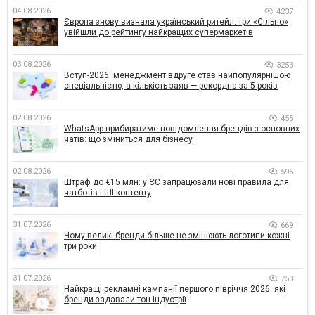
04.08.2026
4237
Європа знову визнала український ритейл: три «Сільпо»
увійшли до рейтингу найкращих супермаркетів
03.08.2026
3253
Вступ-2026: менеджмент вдруге став найпопулярнішою
спеціальністю, а кількість заяв — рекордна за 5 років
02.08.2026
455
WhatsApp прибиратиме повідомлення брендів з основних
чатів: що зміниться для бізнесу
02.08.2026
595
Штраф до €15 млн: у ЄС запрацювали нові правила для
чатботів і ШІ-контенту
31.07.2026
669
Чому великі бренди більше не змінюють логотипи кожні
три роки
31.07.2026
753
Найкращі рекламні кампанії першого півріччя 2026: які
бренди задавали тон індустрії