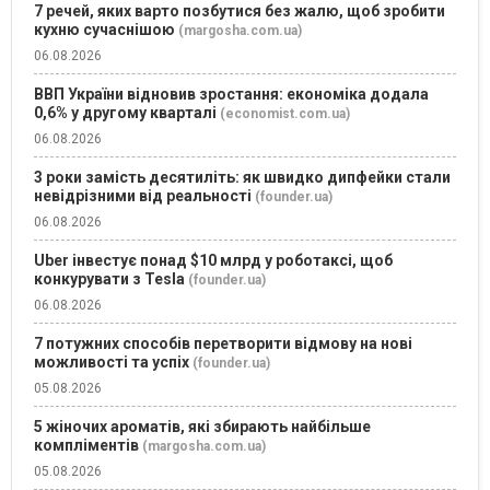
7 речей, яких варто позбутися без жалю, щоб зробити
кухню сучаснішою
(margosha.com.ua)
06.08.2026
ВВП України відновив зростання: економіка додала
0,6% у другому кварталі
(economist.com.ua)
06.08.2026
3 роки замість десятиліть: як швидко дипфейки стали
невідрізними від реальності
(founder.ua)
06.08.2026
Uber інвестує понад $10 млрд у роботаксі, щоб
конкурувати з Tesla
(founder.ua)
06.08.2026
7 потужних способів перетворити відмову на нові
можливості та успіх
(founder.ua)
05.08.2026
5 жіночих ароматів, які збирають найбільше
компліментів
(margosha.com.ua)
05.08.2026