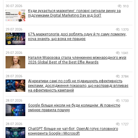
30.07.2026
910
Куди рухається маркетинг: головні сигнали ринку за
підсумками Digital Marketing Day від GoIT
29.07.2026
1370
67% маркетологів досі роблять одну й ту саму помилку,
хоча знають, що вона не працює
29.07.2026
1041
Наталія Морозова стала членкинею міжнародного журі
2026 Global Best of the Best Effie Awards
28.07.2026
3784
AI-креативи самі по собі не підвищують ефективність
реклами: дослідження показало, що насправді впливає
на ефективність кампаній
28.07.2026
1733
Google більше ніколи не буде колишнім: AI повністю
змінює правила пошуку
28.07.2026
1727
ChatGPT більше не чат-бот: OpenAI готує головного
конкурента Google і Microsoft