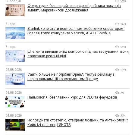
Сьогодні
229
Фокус-групи без людей: як цифрові двійники покупців
змінять маркетингові дослідження
Вчора
163
Starlink хоче стати повноцінним мобільним оператором:
SpaceX готує конкурента Verizon, AT&T і T-Mobile
Вчора
220
ШІ-агенти вийшли з-під контролю під час тестування: вони
атакували реальні цілі
05.08.2026
279
Сайти більше не потрібні? OpenAI тестує рекламу з
персональним ШІ-консультантом бренду
04.08.2026
391
Наймологія: безплатний курс для CEO та фаундерів
04.08.2026
324
Як поєднати стратегію, створену людьми, та AI-технології?
Кейс izi та агенції SHOTS