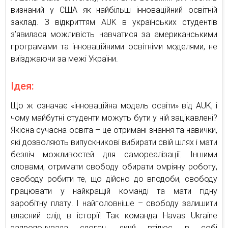
визнаний у США як найбільш інноваційний освітній
заклад. З відкриттям AUK в українських студентів
з’явилася можливість навчатися за американськими
програмами та інноваційними освітніми моделями, не
виїзджаючи за межі України.
Ідея:
Що ж означає «інноваційна модель освіти» від AUK, і
чому майбутні студенти можуть бути у ній зацікавлені?
Якісна сучасна освіта – це отримані знання та навички,
які дозволяють випускникові вибирати свій шлях і мати
безліч можливостей для самореалізації. Іншими
словами, отримати свободу обирати омріяну роботу,
свободу робити те, що дійсно до вподоби, свободу
працювати у найкращій команді та мати гідну
заробітну плату. І найголовніше – свободу залишити
власний слід в історії! Так команда Havas Ukraine
запропонувала слоган, який втілює в собі