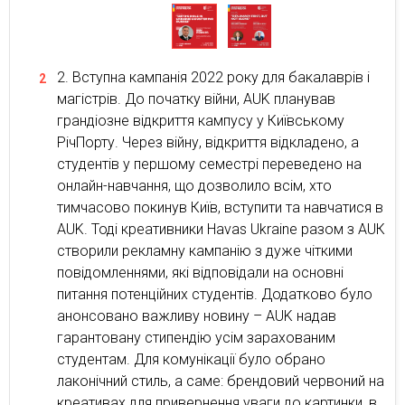
Вступна кампанія 2022 року для бакалаврів і
магістрів. До початку війни, AUK планував
грандіозне відкриття кампусу у Київському
РічПорту. Через війну, відкриття відкладено, а
студентів у першому семестрі переведено на
онлайн-навчання, що дозволило всім, хто
тимчасово покинув Київ, вступити та навчатися в
АUK. Тоді креативники Havas Ukraine разом з AUК
створили рекламну кампанію з дуже чіткими
повідомленнями, які відповідали на основні
питання потенційних студентів. Додатково було
анонсовано важливу новину – AUK надав
гарантовану стипендію усім зарахованим
студентам. Для комунікації було обрано
лаконічний стиль, а саме: брендовий червоний на
креативах для привернення уваги до картинки, в