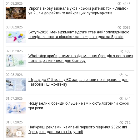
04.08.2026
4148
Європа знову визнала український ритейл: три «Сільпо»
увійшли до рейтингу найкращих супермаркетів
03.08.2026
3085
Вступ-2026: менеджмент вдруге став найпопулярнішою
спеціальністю, а кількість заяв — рекордна за 5 років
02.08.2026
438
WhatsApp прибиратиме повідомлення брендів з основних
чатів: що зміниться для бізнесу
02.08.2026
576
Штраф до €15 млн: у ЄС запрацювали нові правила для
чатботів і ШІ-контенту
31.07.2026
649
Чому великі бренди більше не змінюють логотипи кожні
три роки
31.07.2026
712
Найкращі рекламні кампанії першого півріччя 2026: які
бренди задавали тон індустрії