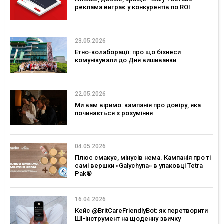
реклама виграє у конкурентів по ROI
23.05.2026
Етно-колаборації: про що бізнеси
комунікували до Дня вишиванки
22.05.2026
Ми вам віримо: кампанія про довіру, яка
починається з розуміння
04.05.2026
Плюс смакує, мінусів нема. Кампанія про ті
самі вершки «Galychyna» в упаковці Tetra
Pak®
16.04.2026
Кейс @BritCareFriendlyBot: як перетворити
ШІ-інструмент на щоденну звичку