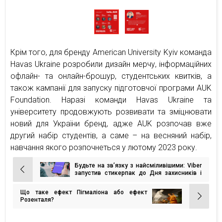
Крім того, для бренду American University Kyiv команда
Havas Ukraine розробили дизайн мерчу, інформаційних
офлайн- та онлайн-брошур, студентських квитків, а
також кампанії для запуску підготовчої програми AUK
Foundation. Наразі команди Havas Ukraine та
університету продовжують розвивати та зміцнювати
новий для України бренд, адже AUK розпочав вже
другий набір студентів, а саме – на весняний набір,
навчання якого розпочнеться у лютому 2023 року.
Будьте на зв’язку з найсміливішими: Viber
Навігація
запустив стикерпак до Дня захисників і
захисниць України
записів
Що таке ефект Пігмаліона або ефект
Розенталя?