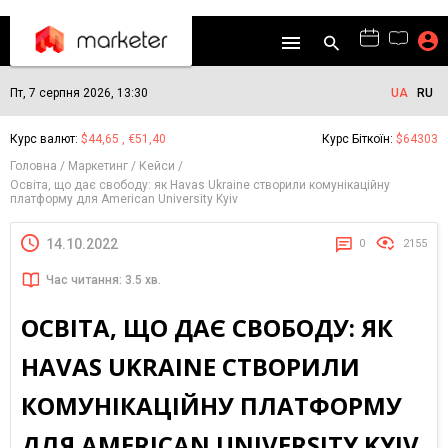
Пт, 7 серпня 2026, 13:30
UA
RU
Курс валют:
$44,65 , €51,40
Курс Біткоїн:
$64303
Головна
Маркетинг
Кейси
Освіта, що дає свободу: як Havas Ukraine створили комунікаційну
платформу для American University Kyiv
14.10.2022
0
2155
Час читання: 3.5 хв.
ОСВІТА, ЩО ДАЄ СВОБОДУ: ЯК
HAVAS UKRAINE СТВОРИЛИ
КОМУНІКАЦІЙНУ ПЛАТФОРМУ
ДЛЯ AMERICAN UNIVERSITY KYIV