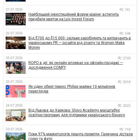
27.07.2026
741
Найбільший інвестиційний форум країни: встигніть
придбати квиток на Lviv Invest Forum
26.07.2026
538
Від $700 до $15 000: скільки заробляють та витрачають в
українському PR — інсайти від znamy та Women Make
Money
25.07.2026
2720
ROPO в дії: як онлайн впливає на офлайн-продажі —
дослідження COMFY
25.07.2026
3318
Як один оберт приніс Philips майже 10 мільйонів
переглядів
24.07.2026
2022
Від Львова до Харкова: Glovo Academy масштабує
освітню програму для підтримки українського бізнесу
23.07.2026
718
Поки 97% маркетологів пишуть промпти, Галичина дістала
голку та фетр