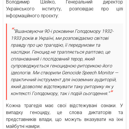
Володимир Шейко, Генеральний директор
Українського інституту, розповідає про цілі
інформаційного проєкту:
“Вшановуючи 90-і роковини Голодомору 1932-
1933 років в Україні, ми розповідаємо світові
правду про цю трагедію, її передумови та
наслідки. Геноцид не трапляється раптово, це
спланований і послідовний терор, який
супроводжується геноцидною риторикою його
ідеологів. Ми створили Genocide Speech Monitor —
практичний інструмент для іноземних аудиторій,
який дозволяє відстежувати таку риторику як у
контексті Голодомору, так і подій сьогодення.”
Кожна трагедія має свої відстежувані ознаки. У
випадку геноциду, це слова диктаторів та
представників влади, що можуть вказувати на їхні
майбутні наміри.