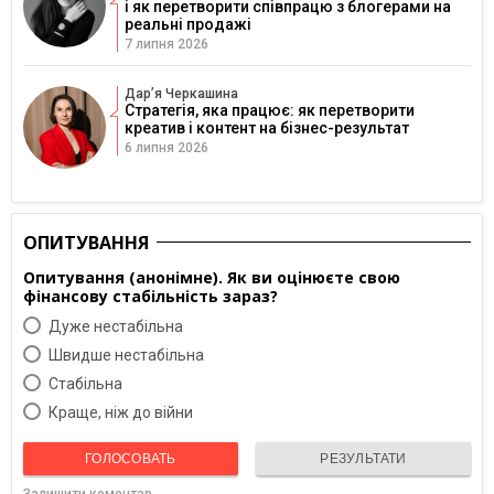
і як перетворити співпрацю з блогерами на
реальні продажі
7 липня 2026
Дарʼя Черкашина
Стратегія, яка працює: як перетворити
креатив і контент на бізнес-результат
6 липня 2026
ОПИТУВАННЯ
Опитування (анонімне). Як ви оцінюєте свою
фінансову стабільність зараз?
Дуже нестабільна
Швидше нестабільна
Cтабільна
Краще, ніж до війни
ГОЛОСОВАТЬ
РЕЗУЛЬТАТИ
Залишити коментар