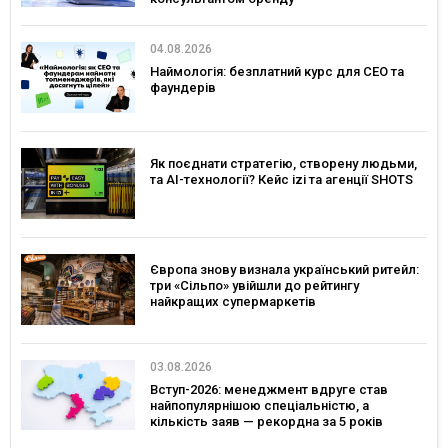
04.08.2026
Наймологія: безплатний курс для CEO та
фаундерів
Як поєднати стратегію, створену людьми,
та AI-технології? Кейс izi та агенції SHOTS
Європа знову визнала український ритейл:
три «Сільпо» увійшли до рейтингу
найкращих супермаркетів
03.08.2026
Вступ-2026: менеджмент вдруге став
найпопулярнішою спеціальністю, а
кількість заяв — рекордна за 5 років