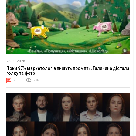
23.07.2026
Поки 97% маркетологів пишуть промпти, Галичина дістала
голку та фетр
0
736