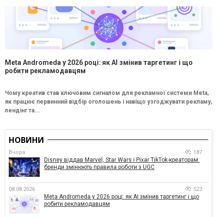
Meta Andromeda у 2026 році: як AI змінив таргетинг і що
робити рекламодавцям
Чому креатив став ключовим сигналом для рекламної системи Meta,
як працює первинний відбір оголошень і навіщо узгоджувати рекламу,
лендінг та...
НОВИНИ
Вчора
187
Disney віддав Marvel, Star Wars і Pixar TikTok-креаторам:
бренди змінюють правила роботи з UGC
08.08.2026
523
Meta Andromeda у 2026 році: як AI змінив таргетинг і що
робити рекламодавцям