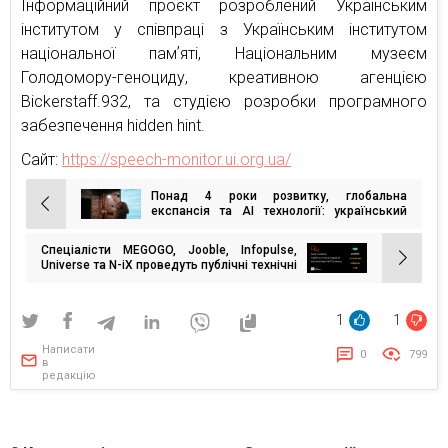
Інформаційний проєкт розроблений Українським
інститутом у співпраці з Українським інститутом
національної памʼяті, Національним музеєм
Голодомору-геноциду, креативною агенцією
Bickerstaff.932, та студією розробки програмного
забезпечення hidden hint.
Сайт:
https://speech-monitor.ui.org.ua/
Понад 4 роки розвитку, глобальна
Навігація
експансія та AI технології: український
Getpin залучив $400,000 від Presto Ventures
записів
Спеціалісти MEGOGO, Jooble, Infopulse,
Universe та N-iX проведуть публічні технічні
інтерв’ю студентів Mate academy
1
1
Написати
0
799
в
редакцію