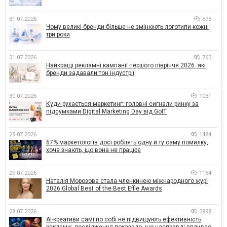
31.07.2026
675
Чому великі бренди більше не змінюють логотипи кожні
три роки
31.07.2026
763
Найкращі рекламні кампанії першого півріччя 2026: які
бренди задавали тон індустрії
30.07.2026
1031
Куди рухається маркетинг: головні сигнали ринку за
підсумками Digital Marketing Day від GoIT
29.07.2026
1484
67% маркетологів досі роблять одну й ту саму помилку,
хоча знають, що вона не працює
29.07.2026
1154
Наталія Морозова стала членкинею міжнародного журі
2026 Global Best of the Best Effie Awards
28.07.2026
3898
AI-креативи самі по собі не підвищують ефективність
реклами: дослідження показало, що насправді впливає