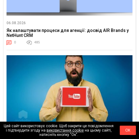
06.08.2026
Як налаштувати процеси для агенції: досвід AIR Brands у
NetHunt CRM
0
485
Цей сайт використовує cookie. Щоб закрити це повідомлення
24.02.2026
і підтвердити згоду на
використання cookie
на цьому сайті,
ОК
натисніть кнопку "Ок".
Тренди YouTube 2026: куди рухається увага глядача