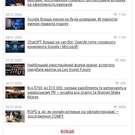
на ефективність кампаній
28.07.2026
1760
Google більше ніколи не буде колишнім: AI повністю
змінює правила пошуку
28.07.2026
1750
ChatGPT більше не чат-бот: OpenAI готує головного
конкурента Google і Microsoft
27.07.2026
864
Найбільший інвестиційний форум країни: встигніть
придбати квиток на Lviv Invest Forum
26.07.2026
556
Від $700 до $15 000: скільки заробляють та витрачають в
українському PR — інсайти від znamy та Women Make
Money
25.07.2026
2838
ROPO в дії: як онлайн впливає на офлайн-продажі —
дослідження COMFY
БІЛЬШЕ