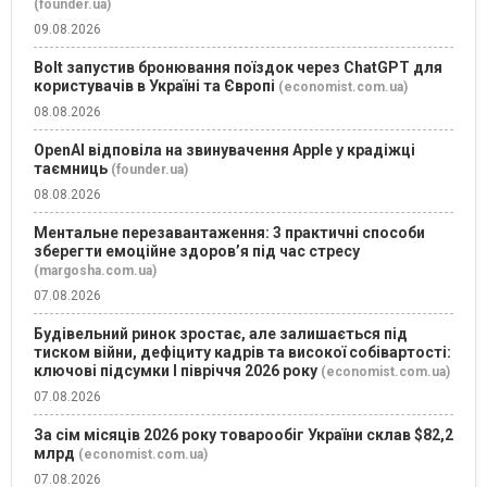
(founder.ua)
09.08.2026
Bolt запустив бронювання поїздок через ChatGPT для
користувачів в Україні та Європі
(economist.com.ua)
08.08.2026
OpenAI відповіла на звинувачення Apple у крадіжці
таємниць
(founder.ua)
08.08.2026
Ментальне перезавантаження: 3 практичні способи
зберегти емоційне здоров’я під час стресу
(margosha.com.ua)
07.08.2026
Будівельний ринок зростає, але залишається під
тиском війни, дефіциту кадрів та високої собівартості:
ключові підсумки І півріччя 2026 року
(economist.com.ua)
07.08.2026
За сім місяців 2026 року товарообіг України склав $82,2
млрд
(economist.com.ua)
07.08.2026