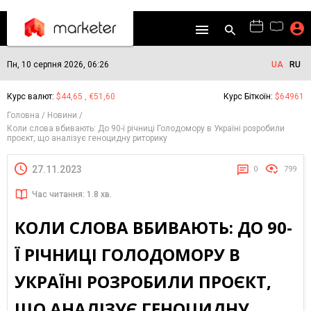
Пн, 10 серпня 2026, 06:26
UA
RU
Курс валют:
$44,65 , €51,60
Курс Біткоїн:
$64961
Головна
Новини
Коли слова вбивають: До 90-ї річниці Голодомору в Україні розробили
проєкт, що аналізує геноцидну риторику
27.11.2023
0
799
Час читання: 1.8 хв.
КОЛИ СЛОВА ВБИВАЮТЬ: ДО 90-
Ї РІЧНИЦІ ГОЛОДОМОРУ В
УКРАЇНІ РОЗРОБИЛИ ПРОЄКТ,
ЩО АНАЛІЗУЄ ГЕНОЦИДНУ