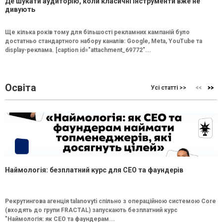
Де шукати аудиторію, коли класичні інструменти вже не
дивують
Ще кілька років тому для більшості рекламних кампаній було
достатньо стандартного набору каналів: Google, Meta, YouTube та
display-реклама. [caption id="attachment_69772"...
Освіта
Усі статті >>
Наймологія: безплатний курс для CEO та фаундерів
Рекрутингова агенція talanovyti спільно з операційною системою Core
(входять до групи FRACTAL) запускають безплатний курс
"Наймологія: як СEO та фаундерам...