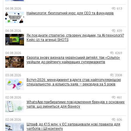
04.08.2026
613
Наймологія: безплатний курс для CEO та фаундерів
04.08.2026
439
Як поєднати стратегію, створену людьми, та AI-технології?
Кейс izi та агенції SHOTS
04.08.2026
4269
Європа знову визнала український ритейл: три «Сільпо»
увійшли до рейтингу найкращих супермаркетів
03.08.2026
3308
Вступ-2026: менеджмент вдруге став найпопулярнішою
спеціальністю, а кількість заяв — рекордна за 5 років
02.08.2026
461
WhatsApp прибиратиме повідомлення брендів з основних
чатів: що зміниться для бізнесу
02.08.2026
606
Штраф до €15 млн: у ЄС запрацювали нові правила для
чатботів і ШІ-контенту