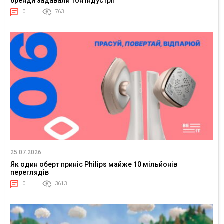
бренди задавали тон індустрії
0
763
25.07.2026
Як один оберт приніс Philips майже 10 мільйонів
переглядів
0
3613