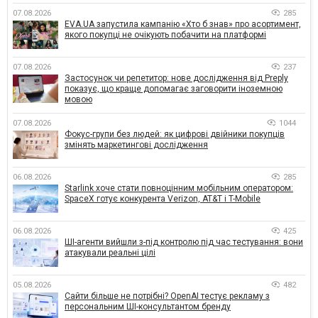
07.08.2026
285
EVA.UA запустила кампанію «Хто б знав» про асортимент,
якого покупці не очікують побачити на платформі
07.08.2026
237
Застосунок чи репетитор: нове дослідження від Preply
показує, що краще допомагає заговорити іноземною
мовою
07.08.2026
1044
Фокус-групи без людей: як цифрові двійники покупців
змінять маркетингові дослідження
06.08.2026
285
Starlink хоче стати повноцінним мобільним оператором:
SpaceX готує конкурента Verizon, AT&T і T-Mobile
06.08.2026
425
ШІ-агенти вийшли з-під контролю під час тестування: вони
атакували реальні цілі
05.08.2026
482
Сайти більше не потрібні? OpenAI тестує рекламу з
персональним ШІ-консультантом бренду