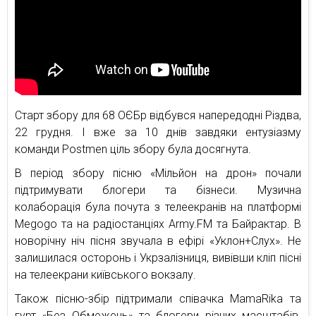
Старт збору для 68 ОЄБр відбувся напередодні Різдва,
22 грудня. І вже за 10 днів завдяки ентузіазму
команди Postmen ціль збору була досягнута.
В період збору пісню «Мільйон на дрон» почали
підтримувати блогери та бізнеси. Музична
колаборація була почута з телеекранів на платформі
Megogo та на радіостанціях Army.FM та Байрактар. В
новорічну ніч пісня звучала в ефірі «Уклон+Слух». Не
залишилася осторонь і Укрзалізниця, вивівши кліп пісні
на телеекрани київського вокзалу.
Також пісню-збір підтримали співачка MamaRika та
гурт «Без Обмежень» та блогери різних масштабів.