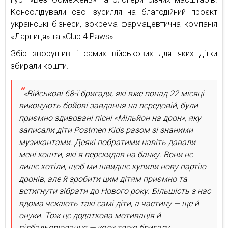
Консолідували свої зусилля на благодійний проєкт
українські бізнеси, зокрема фармацевтична компанія
«Дарниця» та «Club 4 Paws».
Збір зворушив і самих військових для яких дітки
збирали кошти.
«Військові 68-ї бригади, які вже понад 22 місяці
виконують бойові завдання на передовій, були
приємно здивовані пісні «Мільйон на дрон», яку
записали діти Postmen Kids разом зі знаними
музикантами. Деякі побратими навіть давали
мені кошти, які я перекидав на банку. Вони не
лише хотіли, щоб ми швидше купили нову партію
дронів, але й зробити цим дітям приємно та
встигнути зібрати до Нового року. Більшість з нас
вдома чекають такі самі діти, а частину — ще й
онуки. Тож це додаткова мотивація й
підбадьорювання — коли твою бригаду