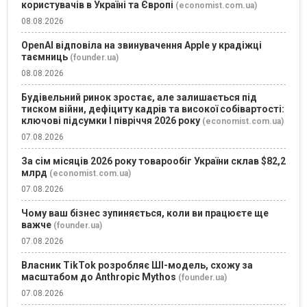
користувачів в Україні та Європі
(economist.com.ua)
08.08.2026
OpenAI відповіла на звинувачення Apple у крадіжці
таємниць
(founder.ua)
08.08.2026
Будівельний ринок зростає, але залишається під
тиском війни, дефіциту кадрів та високої собівартості:
ключові підсумки І півріччя 2026 року
(economist.com.ua)
07.08.2026
За сім місяців 2026 року товарообіг України склав $82,2
млрд
(economist.com.ua)
07.08.2026
Чому ваш бізнес зупиняється, коли ви працюєте ще
важче
(founder.ua)
07.08.2026
Власник TikTok розробляє ШІ-модель, схожу за
масштабом до Anthropic Mythos
(founder.ua)
07.08.2026