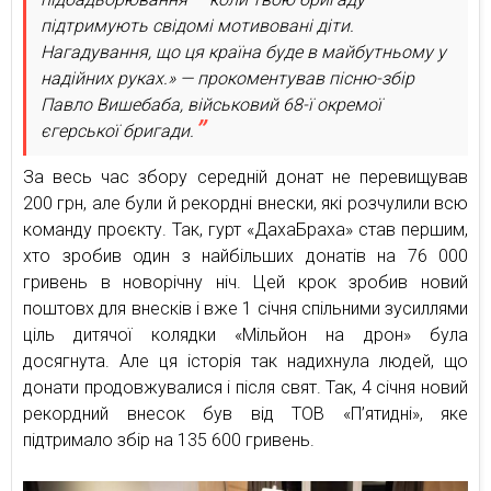
підтримують свідомі мотивовані діти.
Нагадування, що ця країна буде в майбутньому у
надійних руках.» — прокоментував пісню-збір
Павло Вишебаба, військовий 68-ї окремої
єгерської бригади.
За весь час збору середній донат не перевищував
200 грн, але були й рекордні внески, які розчулили всю
команду проєкту. Так, гурт «ДахаБраха» став першим,
хто зробив один з найбільших донатів на 76 000
гривень в новорічну ніч. Цей крок зробив новий
поштовх для внесків і вже 1 січня спільними зусиллями
ціль дитячої колядки «Мільйон на дрон» була
досягнута. Але ця історія так надихнула людей, що
донати продовжувалися і після свят. Так, 4 січня новий
рекордний внесок був від ТОВ «П’ятидні», яке
підтримало збір на 135 600 гривень.