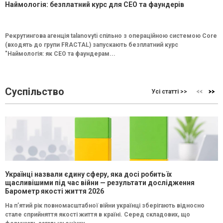
Наймологія: безплатний курс для CEO та фаундерів
Рекрутингова агенція talanovyti спільно з операційною системою Core
(входять до групи FRACTAL) запускають безплатний курс
"Наймологія: як СEO та фаундерам...
Суспільство
Усі статті >>
Українці назвали єдину сферу, яка досі робить їх
щасливішими під час війни — результати дослідження
Барометр якості життя 2026
На п’ятий рік повномасштабної війни українці зберігають відносно
стале сприйняття якості життя в країні. Серед складових, що