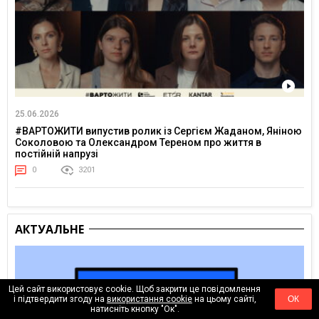
25.06.2026
#ВАРТОЖИТИ випустив ролик із Сергієм Жаданом, Яніною
Соколовою та Олександром Тереном про життя в
постійній напрузі
0
3201
АКТУАЛЬНЕ
Цей сайт використовує cookie. Щоб закрити це повідомлення
і підтвердити згоду на
використання cookie
на цьому сайті,
ОК
натисніть кнопку "Ок".