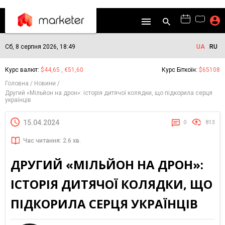
Сб, 8 серпня 2026, 18:49
UA
RU
Курс валют:
$44,65 , €51,60
Курс Біткоїн:
$65108
Головна
Новини
Другий «Мільйон на дрон»: історія дитячої колядки, що підкорила серця
українців
15.04.2024
0
813
Час читання: 2.6 хв.
ДРУГИЙ «МІЛЬЙОН НА ДРОН»:
ІСТОРІЯ ДИТЯЧОЇ КОЛЯДКИ, ЩО
ПІДКОРИЛА СЕРЦЯ УКРАЇНЦІВ