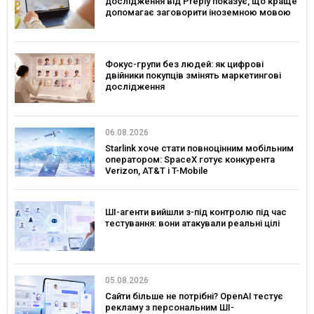
дослідження від Preply показує, що краще
допомагає заговорити іноземною мовою
Фокус-групи без людей: як цифрові
двійники покупців змінять маркетингові
дослідження
06.08.2026
Starlink хоче стати повноцінним мобільним
оператором: SpaceX готує конкурента
Verizon, AT&T і T-Mobile
ШІ-агенти вийшли з-під контролю під час
тестування: вони атакували реальні цілі
05.08.2026
Сайти більше не потрібні? OpenAI тестує
рекламу з персональним ШІ-