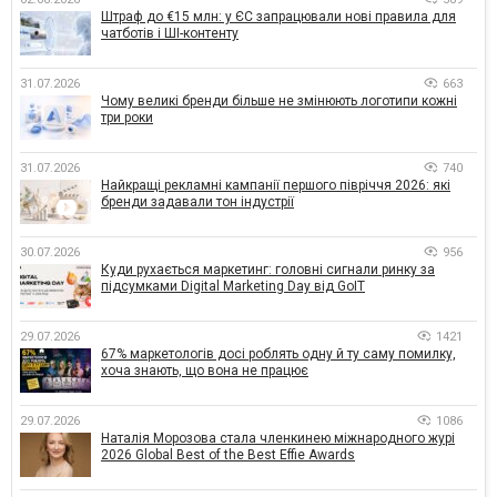
Штраф до €15 млн: у ЄС запрацювали нові правила для
чатботів і ШІ-контенту
31.07.2026
663
Чому великі бренди більше не змінюють логотипи кожні
три роки
31.07.2026
740
Найкращі рекламні кампанії першого півріччя 2026: які
бренди задавали тон індустрії
30.07.2026
956
Куди рухається маркетинг: головні сигнали ринку за
підсумками Digital Marketing Day від GoIT
29.07.2026
1421
67% маркетологів досі роблять одну й ту саму помилку,
хоча знають, що вона не працює
29.07.2026
1086
Наталія Морозова стала членкинею міжнародного журі
2026 Global Best of the Best Effie Awards