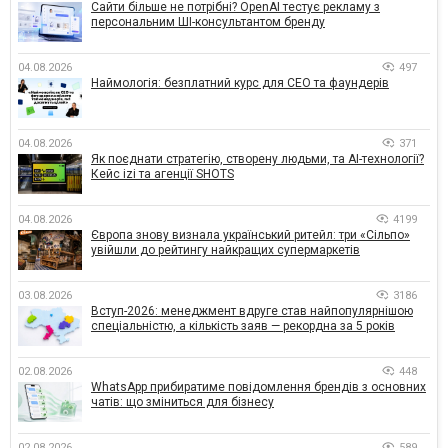
Сайти більше не потрібні? OpenAI тестує рекламу з
персональним ШІ-консультантом бренду
04.08.2026
497
Наймологія: безплатний курс для CEO та фаундерів
04.08.2026
371
Як поєднати стратегію, створену людьми, та AI-технології?
Кейс izi та агенції SHOTS
04.08.2026
4199
Європа знову визнала український ритейл: три «Сільпо»
увійшли до рейтингу найкращих супермаркетів
03.08.2026
3186
Вступ-2026: менеджмент вдруге став найпопулярнішою
спеціальністю, а кількість заяв — рекордна за 5 років
02.08.2026
448
WhatsApp прибиратиме повідомлення брендів з основних
чатів: що зміниться для бізнесу
02.08.2026
589