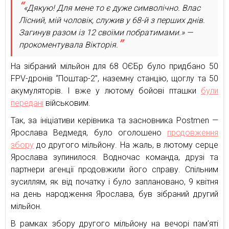
«Дякую! Для мене то є дуже символічно. Влас
Лісний, мій чоловік, служив у 68-й з перших днів.
Загинув разом із 12 своїми побратимами.» —
прокоментувала Вікторія.
На зібраний мільйон для 68 ОЄБр було придбано 50
FPV-дронів “Поштар-2”, наземну станцію, щоглу та 50
акумуляторів. І вже у лютому бойові пташки
були
передані
військовим.
Так, за ініціативи керівника та засновника Postmen —
Ярослава Ведмедя, було оголошено
продовження
збору
до другого мільйону. На жаль, в лютому серце
Ярослава зупинилося. Водночас команда, друзі та
партнери агенції продовжили його справу. Спільним
зусиллям, як від початку і було заплановано, 9 квітня
на день народження Ярослава, був зібраний другий
мільйон.
В рамках збору другого мільйону на вечорі пам’яті