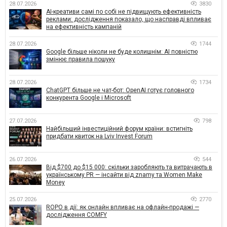
28.07.2026
3830
AI-креативи самі по собі не підвищують ефективність
реклами: дослідження показало, що насправді впливає
на ефективність кампаній
28.07.2026
1744
Google більше ніколи не буде колишнім: AI повністю
змінює правила пошуку
28.07.2026
1734
ChatGPT більше не чат-бот: OpenAI готує головного
конкурента Google і Microsoft
27.07.2026
798
Найбільший інвестиційний форум країни: встигніть
придбати квиток на Lviv Invest Forum
26.07.2026
544
Від $700 до $15 000: скільки заробляють та витрачають в
українському PR — інсайти від znamy та Women Make
Money
25.07.2026
2770
ROPO в дії: як онлайн впливає на офлайн-продажі —
дослідження COMFY