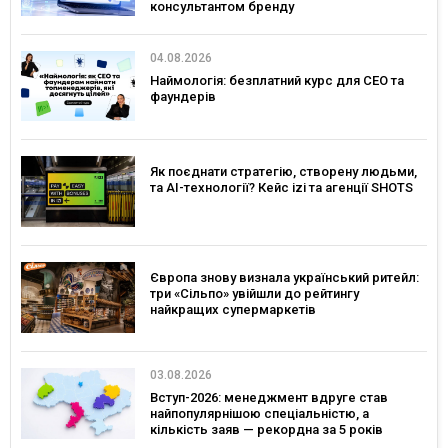
консультантом бренду
04.08.2026
Наймологія: безплатний курс для CEO та
фаундерів
Як поєднати стратегію, створену людьми,
та AI-технології? Кейс izi та агенції SHOTS
Європа знову визнала український ритейл:
три «Сільпо» увійшли до рейтингу
найкращих супермаркетів
03.08.2026
Вступ-2026: менеджмент вдруге став
найпопулярнішою спеціальністю, а
кількість заяв — рекордна за 5 років