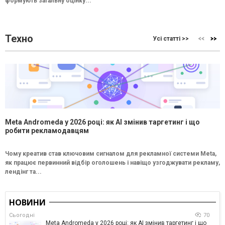
формують загальну оцінку...
Техно
Усі статті >>
Meta Andromeda у 2026 році: як AI змінив таргетинг і що
робити рекламодавцям
Чому креатив став ключовим сигналом для рекламної системи Meta,
як працює первинний відбір оголошень і навіщо узгоджувати рекламу,
лендінг та...
НОВИНИ
Сьогодні
70
Meta Andromeda у 2026 році: як AI змінив таргетинг і що