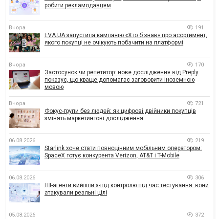
робити рекламодавцям
Вчора
191
EVA.UA запустила кампанію «Хто б знав» про асортимент,
якого покупці не очікують побачити на платформі
Вчора
170
Застосунок чи репетитор: нове дослідження від Preply
показує, що краще допомагає заговорити іноземною
мовою
Вчора
721
Фокус-групи без людей: як цифрові двійники покупців
змінять маркетингові дослідження
06.08.2026
219
Starlink хоче стати повноцінним мобільним оператором:
SpaceX готує конкурента Verizon, AT&T і T-Mobile
06.08.2026
306
ШІ-агенти вийшли з-під контролю під час тестування: вони
атакували реальні цілі
05.08.2026
372